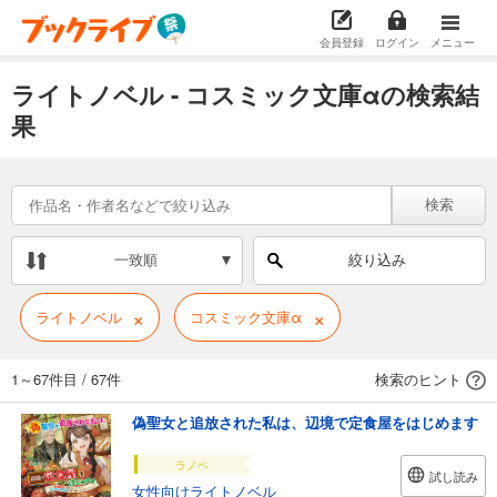
会員登録
ログイン
メニュー
ライトノベル - コスミック文庫αの検索結
果
検索
一致順
絞り込み
×
×
ライトノベル
コスミック文庫α
1～67件目
/
67件
検索のヒント
偽聖女と追放された私は、辺境で定食屋をはじめます
ラノベ
試し読み
女性向けライトノベル