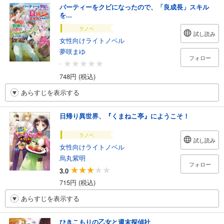
パーティーをクビになったので、「良成長」スキル
を...
ラノベ
試し読み
女性向けライトノベル
夢咲まゆ
フォロー
-
748円 (税込)
あらすじを表示する
日帰り異世界、『くまねこ亭』にようこそ！
ラノベ
試し読み
女性向けライトノベル
烏丸紫明
フォロー
3.0
715円 (税込)
あらすじを表示する
ひきこもりの乙女と週末探偵社