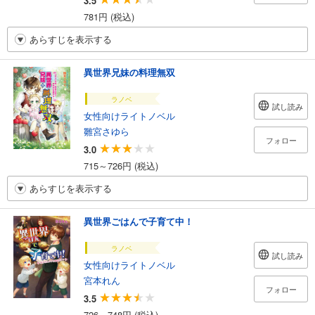
3.5
781円 (税込)
あらすじを表示する
異世界兄妹の料理無双
ラノベ
試し読み
女性向けライトノベル
雛宮さゆら
フォロー
3.0
715～726円 (税込)
あらすじを表示する
異世界ごはんで子育て中！
ラノベ
試し読み
女性向けライトノベル
宮本れん
フォロー
3.5
726～748円 (税込)