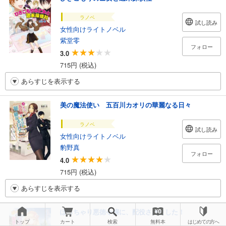
ラノベ
試し読み
女性向けライトノベル
紫堂零
フォロー
3.0
715円 (税込)
あらすじを表示する
美の魔法使い 五百川カオリの華麗なる日々
ラノベ
試し読み
女性向けライトノベル
豹野真
フォロー
4.0
715円 (税込)
あらすじを表示する
ぽっちゃり悪徳令嬢に、配役されました！
トップ
カート
検索
無料本
はじめての方へ