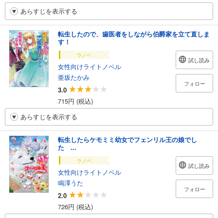
あらすじを表示する
転生したので、歯医者をしながら伯爵家を立て直しま
す！
ラノベ
試し読み
女性向けライトノベル
亜坂たかみ
フォロー
3.0
715円 (税込)
あらすじを表示する
転生したらケモミミ幼女でフェンリル王の娘でし
た ...
ラノベ
試し読み
女性向けライトノベル
鳴澤うた
フォロー
2.0
726円 (税込)