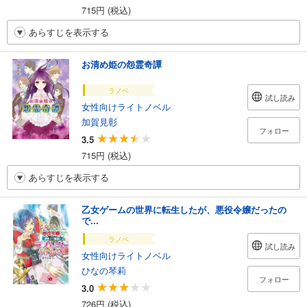
715円 (税込)
あらすじを表示する
お清め姫の怨霊奇譚
ラノベ
試し読み
女性向けライトノベル
加賀見彰
フォロー
3.5
715円 (税込)
あらすじを表示する
乙女ゲームの世界に転生したが、悪役令嬢だったの
で...
ラノベ
試し読み
女性向けライトノベル
ひなの琴莉
フォロー
3.0
726円 (税込)