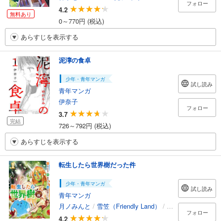
フォロー
4.2
無料あり
0～770円 (税込)
あらすじを表示する
泥濘の食卓
少年・青年マンガ
試し読み
青年マンガ
伊奈子
フォロー
3.7
完結
726～792円 (税込)
あらすじを表示する
転生したら世界樹だった件
少年・青年マンガ
試し読み
青年マンガ
月ノみんと
/
雪笠（Friendly Land）
/
夜木新（Friendly 
フォロー
4.2