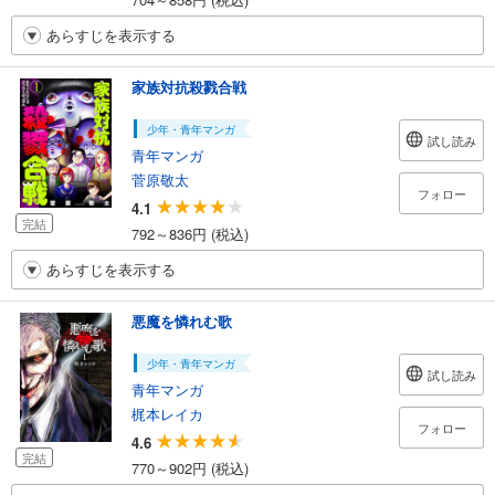
あらすじを表示する
家族対抗殺戮合戦
少年・青年マンガ
試し読み
青年マンガ
菅原敬太
フォロー
4.1
完結
792～836円 (税込)
あらすじを表示する
悪魔を憐れむ歌
少年・青年マンガ
試し読み
青年マンガ
梶本レイカ
フォロー
4.6
完結
770～902円 (税込)