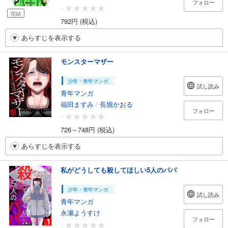
フォロー
-
完結
792円 (税込)
あらすじを表示する
モンスターマザー
少年・青年マンガ
試し読み
青年マンガ
福田ますみ
/
長堀かおる
フォロー
-
726～748円 (税込)
あらすじを表示する
私がどうしても殺してほしい5人のパパ
少年・青年マンガ
試し読み
青年マンガ
永瀬ようすけ
フォロー
-