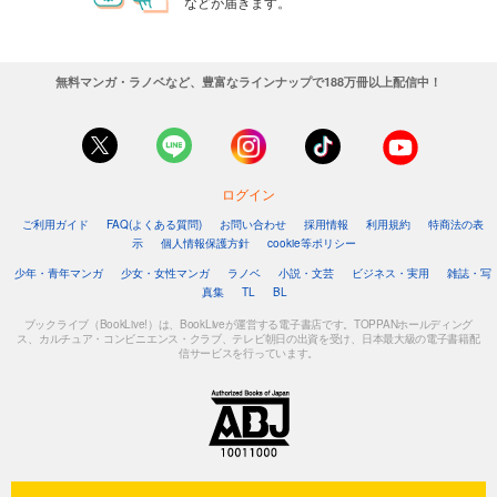
などが届きます。
無料マンガ・ラノベなど、豊富なラインナップで188万冊以上配信中！
ログイン
ご利用ガイド
FAQ(よくある質問)
お問い合わせ
採用情報
利用規約
特商法の表
示
個人情報保護方針
cookie等ポリシー
少年・青年マンガ
少女・女性マンガ
ラノベ
小説・文芸
ビジネス・実用
雑誌・写
真集
TL
BL
ブックライブ（BookLive!）は、BookLiveが運営する電子書店です。TOPPANホールディング
ス、カルチュア・コンビニエンス・クラブ、テレビ朝日の出資を受け、日本最大級の電子書籍配
信サービスを行っています。