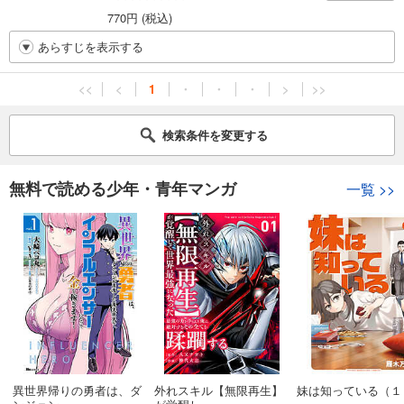
770円 (税込)
あらすじを表示する
<<
<
1
・
・
・
>
>>
検索条件を変更する
無料で読める少年・青年マンガ
一覧
>>
異世界帰りの勇者は、ダ
外れスキル【無限再生】
妹は知っている（１