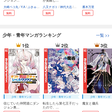
ンジョン...
が覚醒し...
大崎ペコ丸
Y.A
ぷきゅのすけ
八又ナガト
神代大志
アンブル編集部
雁木万里
無料
無料
無料
少年・青年マンガランキング
一覧
>>
1位
2位
3位
少年・青年マンガ
少年・青年マンガ
少年・青年マンガ
信じていた仲間達にダン
転生したら第七王子だっ
魔女と傭兵
ジョン奥...
たので、...