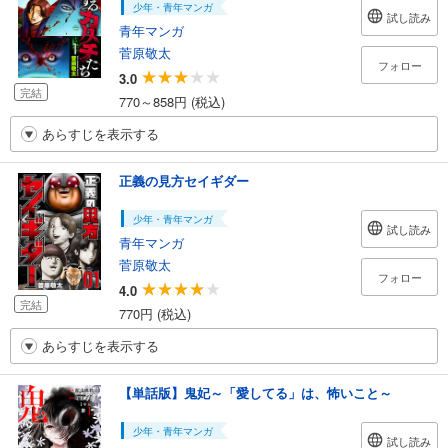
少年・青年マンガ
試し読み
青年マンガ
菅原敬太
フォロー
3.0
完結
770～858円 (税込)
あらすじを表示する
正義の見方セイギダー
少年・青年マンガ
試し読み
青年マンガ
菅原敬太
フォロー
4.0
完結
770円 (税込)
あらすじを表示する
【単話版】鬼妃～「愛してる」は、怖いこと～
少年・青年マンガ
試し読み