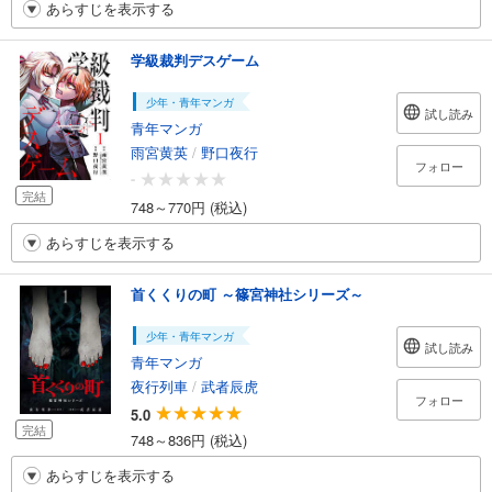
あらすじを表示する
学級裁判デスゲーム
少年・青年マンガ
試し読み
青年マンガ
雨宮黄英
/
野口夜行
フォロー
-
完結
748～770円 (税込)
あらすじを表示する
首くくりの町 ～篠宮神社シリーズ～
少年・青年マンガ
試し読み
青年マンガ
夜行列車
/
武者辰虎
フォロー
5.0
完結
748～836円 (税込)
あらすじを表示する