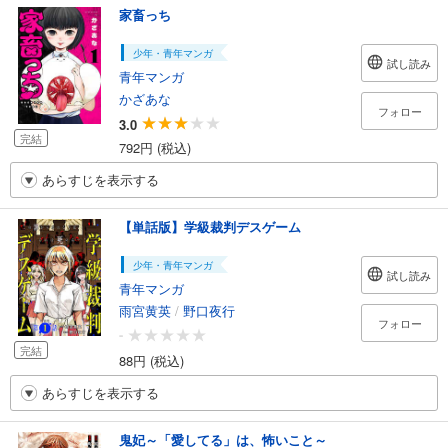
家畜っち
少年・青年マンガ
試し読み
青年マンガ
かざあな
フォロー
3.0
完結
792円 (税込)
あらすじを表示する
【単話版】学級裁判デスゲーム
少年・青年マンガ
試し読み
青年マンガ
雨宮黄英
/
野口夜行
フォロー
-
完結
88円 (税込)
あらすじを表示する
鬼妃～「愛してる」は、怖いこと～