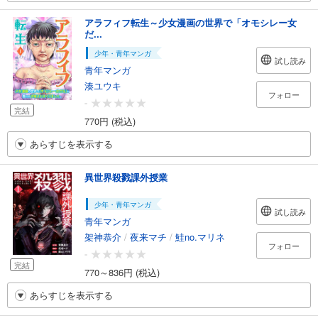
アラフィフ転生～少女漫画の世界で「オモシレー女
だ...
少年・青年マンガ
試し読み
青年マンガ
湊ユウキ
フォロー
-
完結
770円 (税込)
あらすじを表示する
異世界殺戮課外授業
少年・青年マンガ
試し読み
青年マンガ
架神恭介
/
夜来マチ
/
鮭no.マリネ
フォロー
-
完結
770～836円 (税込)
あらすじを表示する