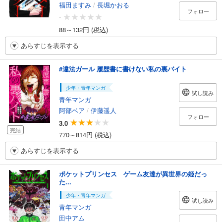
福田ますみ
/
長堀かおる
フォロー
-
88～132円 (税込)
あらすじを表示する
#違法ガール 履歴書に書けない私の裏バイト
少年・青年マンガ
試し読み
青年マンガ
阿部ベア
/
伊藤遥人
フォロー
3.0
完結
770～814円 (税込)
あらすじを表示する
ポケットプリンセス ゲーム友達が異世界の姫だっ
た...
少年・青年マンガ
試し読み
青年マンガ
田中アム