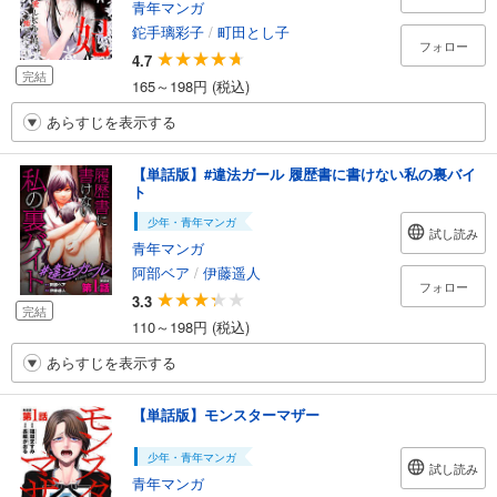
青年マンガ
鉈手璃彩子
/
町田とし子
フォロー
4.7
完結
165～198円 (税込)
あらすじを表示する
【単話版】#違法ガール 履歴書に書けない私の裏バイ
ト
少年・青年マンガ
試し読み
青年マンガ
阿部ベア
/
伊藤遥人
フォロー
3.3
完結
110～198円 (税込)
あらすじを表示する
【単話版】モンスターマザー
少年・青年マンガ
試し読み
青年マンガ