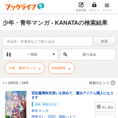
会員登録
ログイン
メニュー
少年・青年マンガ - KANATAの検索結果
検索
一致順
絞り込み
×
×
少年・青年マンガ
KANATA
1～24件目
/
24件
検索のヒント
宮廷魔導師見習いを辞めて、魔法アイテム職人になり
ます
少年・青年マンガ
試し読み
青年マンガ
神泉せい
/
EDO
/
匈歌ハトリ