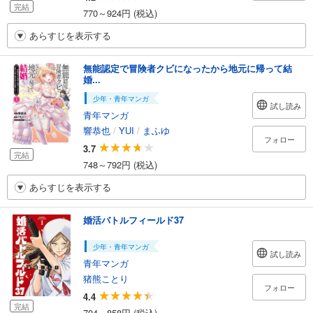
完結
770～924円 (税込)
あらすじを表示する
無能認定で冒険者クビになったから地元に帰って結
婚...
少年・青年マンガ
試し読み
青年マンガ
響恭也
/
YUI
/
まふゆ
フォロー
3.7
完結
748～792円 (税込)
あらすじを表示する
婚活バトルフィールド37
少年・青年マンガ
試し読み
青年マンガ
猪熊ことり
フォロー
4.4
完結
704～858円 (税込)