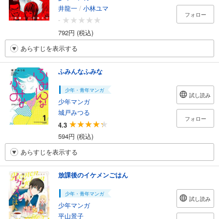
井龍一
/
小林ユマ
フォロー
-
792円 (税込)
あらすじを表示する
ふみんなふみな
少年・青年マンガ
試し読み
少年マンガ
城戸みつる
フォロー
4.3
594円 (税込)
あらすじを表示する
放課後のイケメンごはん
少年・青年マンガ
試し読み
少年マンガ
平山景子