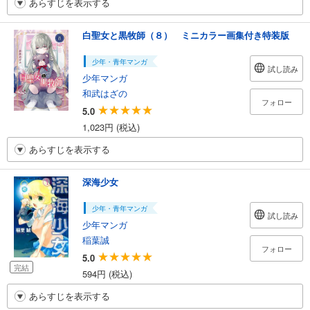
あらすじを表示する
白聖女と黒牧師（８） ミニカラー画集付き特装版
少年・青年マンガ
試し読み
少年マンガ
和武はざの
フォロー
5.0
1,023円 (税込)
あらすじを表示する
深海少女
少年・青年マンガ
試し読み
少年マンガ
稲葉誠
フォロー
5.0
完結
594円 (税込)
あらすじを表示する