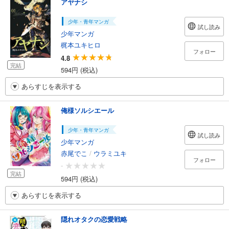
アヤナシ
少年・青年マンガ
試し読み
少年マンガ
梶本ユキヒロ
フォロー
4.8
完結
594円 (税込)
あらすじを表示する
俺様ソルシエール
少年・青年マンガ
試し読み
少年マンガ
赤尾でこ
/
ウラミユキ
フォロー
-
完結
594円 (税込)
あらすじを表示する
隠れオタクの恋愛戦略