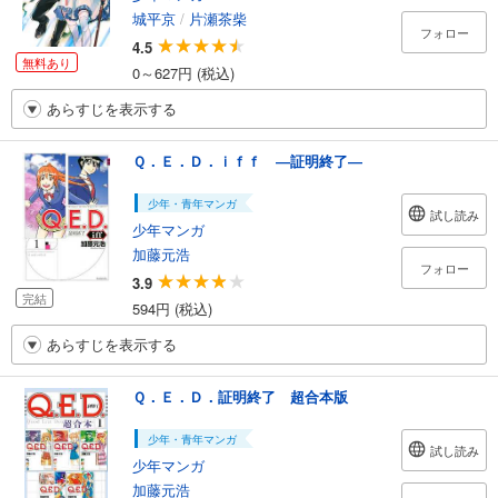
城平京
/
片瀬茶柴
フォロー
4.5
無料あり
0～627円 (税込)
あらすじを表示する
Ｑ．Ｅ．Ｄ．ｉｆｆ ―証明終了―
少年・青年マンガ
試し読み
少年マンガ
加藤元浩
フォロー
3.9
完結
594円 (税込)
あらすじを表示する
Ｑ．Ｅ．Ｄ．証明終了 超合本版
少年・青年マンガ
試し読み
少年マンガ
加藤元浩