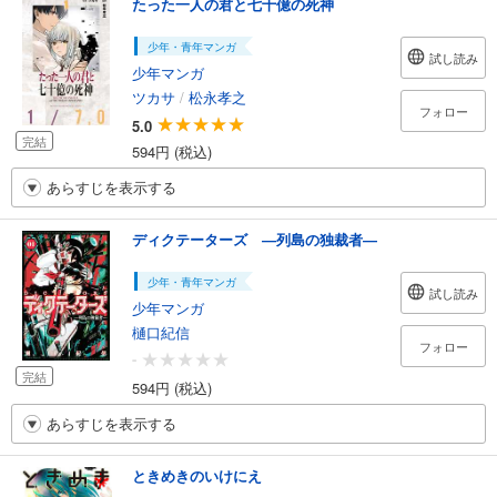
たった一人の君と七十億の死神
少年・青年マンガ
試し読み
少年マンガ
ツカサ
/
松永孝之
フォロー
5.0
完結
594円 (税込)
あらすじを表示する
ディクテーターズ ―列島の独裁者―
少年・青年マンガ
試し読み
少年マンガ
樋口紀信
フォロー
-
完結
594円 (税込)
あらすじを表示する
ときめきのいけにえ