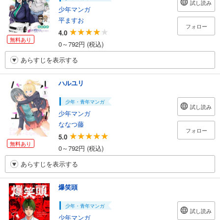
試し読み
少年マンガ
平ますお
フォロー
4.0
無料あり
0～792円 (税込)
あらすじを表示する
ハルユリ
少年・青年マンガ
試し読み
少年マンガ
ななつ藤
フォロー
5.0
無料あり
0～792円 (税込)
あらすじを表示する
爆笑頭
少年・青年マンガ
試し読み
少年マンガ