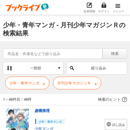
会員登録
ログイン
メニュー
少年・青年マンガ - 月刊少年マガジンＲの
検索結果
検索
一致順
絞り込み
×
×
少年・青年マンガ
月刊少年マガジンＲ
1～48件目
/
48件
検索のヒント
虚構推理
少年・青年マンガ
試し読み
少年マンガ