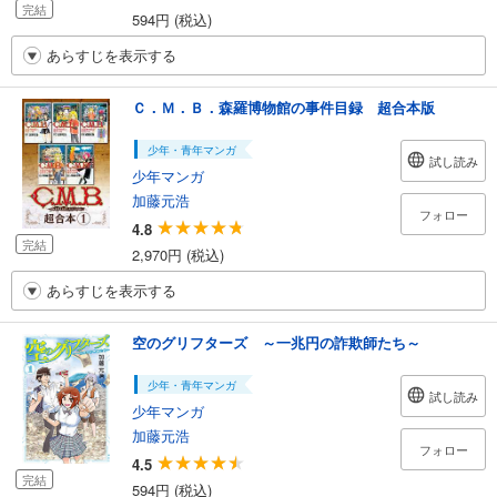
完結
594円 (税込)
あらすじを表示する
Ｃ．Ｍ．Ｂ．森羅博物館の事件目録 超合本版
少年・青年マンガ
試し読み
少年マンガ
加藤元浩
フォロー
4.8
完結
2,970円 (税込)
あらすじを表示する
空のグリフターズ ～一兆円の詐欺師たち～
少年・青年マンガ
試し読み
少年マンガ
加藤元浩
フォロー
4.5
完結
594円 (税込)