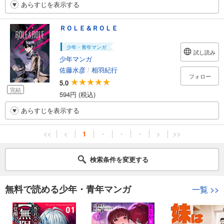
あらすじを表示する
ＲＯＬＥ＆ＲＯＬＥ
少年・青年マンガ
試し読み
少年マンガ
佐藤水彦
/
相羽紀行
フォロー
5.0
完結
594円 (税込)
あらすじを表示する
<<
<
1
・
・
・
>
>>
検索条件を変更する
無料で読める少年・青年マンガ
一覧
>>