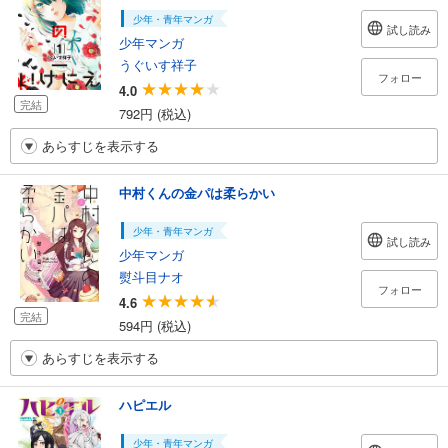
少年・青年マンガ
試し読み
少年マンガ
うぐいす祥子
フォロー
4.0
完結
792円 (税込)
あらすじを表示する
中村くんの金パは柔らかい
少年・青年マンガ
試し読み
少年マンガ
熨斗目ナオ
フォロー
4.6
完結
594円 (税込)
あらすじを表示する
ハピエル
少年・青年マンガ