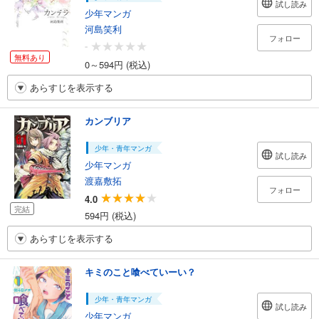
試し読み
少年マンガ
河島笑利
フォロー
-
無料あり
0～594円 (税込)
あらすじを表示する
カンブリア
少年・青年マンガ
試し読み
少年マンガ
渡嘉敷拓
フォロー
4.0
完結
594円 (税込)
あらすじを表示する
キミのこと喰べていーい？
少年・青年マンガ
試し読み
少年マンガ