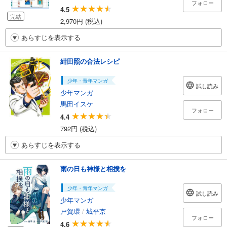
フォロー
4.5
完結
2,970円 (税込)
あらすじを表示する
紺田照の合法レシピ
少年・青年マンガ
試し読み
少年マンガ
馬田イスケ
フォロー
4.4
792円 (税込)
あらすじを表示する
雨の日も神様と相撲を
少年・青年マンガ
試し読み
少年マンガ
戸賀環
/
城平京
フォロー
4.6