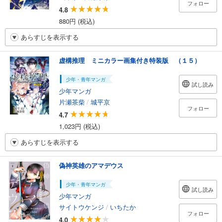
フォロー
4.8
880円 (税込)
あらすじを表示する
虚構推理 ミニカラー画集付き特装版 （１５）
少年・青年マンガ
試し読み
少年マンガ
片瀬茶柴
/
城平京
フォロー
4.7
1,023円 (税込)
あらすじを表示する
偽神英雄のアマデウス
少年・青年マンガ
試し読み
少年マンガ
サイトウケンジ
/
いちたか
フォロー
4.0