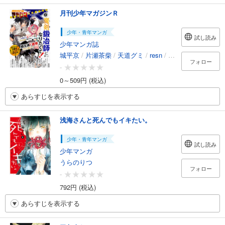
月刊少年マガジンＲ
少年・青年マンガ
試し読み
少年マンガ誌
城平京
/
片瀬茶柴
/
天道グミ
/
resn
/
ヤチモト
/
北川ニ
フォロー
-
0～509円 (税込)
あらすじを表示する
浅海さんと死んでもイキたい。
少年・青年マンガ
試し読み
少年マンガ
うらのりつ
フォロー
-
792円 (税込)
あらすじを表示する