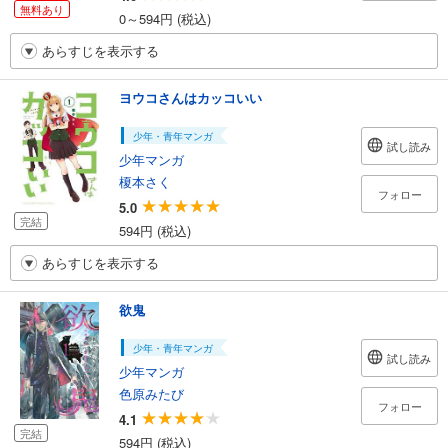
無料あり
0～594円 (税込)
あらすじを表示する
ヨウコさんはカッコいい
少年・青年マンガ
試し読み
少年マンガ
榎本さく
フォロー
5.0
完結
594円 (税込)
あらすじを表示する
欲鬼
少年・青年マンガ
試し読み
少年マンガ
色原みたび
フォロー
4.1
完結
594円 (税込)