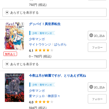
792円 (税込)
あらすじを表示する
グッバイ！異世界転生
少年・青年マンガ
試し読み
少年マンガ
サイトウケンジ
/
ぱらボら
フォロー
4.1
無料あり
0～792円 (税込)
あらすじを表示する
今夜は月が綺麗ですが、とりあえず死ね
少年・青年マンガ
試し読み
少年マンガ
要マジュロ
/
榊原宗々
フォロー
4.0
594円 (税込)