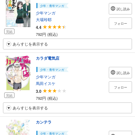
少年・青年マンガ
試し読み
少年マンガ
大場玲耶
フォロー
4.4
完結
792円 (税込)
あらすじを表示する
カラダ電気店
少年・青年マンガ
試し読み
少年マンガ
馬田イスケ
フォロー
3.0
完結
792円 (税込)
あらすじを表示する
カンテラ
少年・青年マンガ