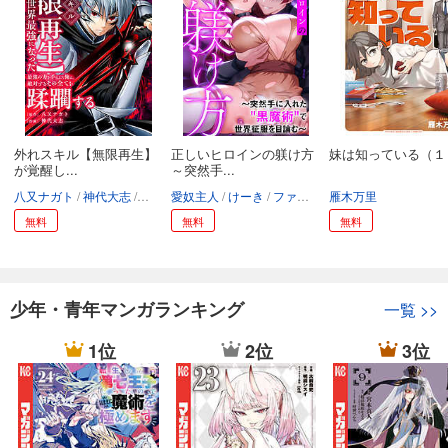
外れスキル【無限再生】
正しいヒロインの躾け方
妹は知っている（１
が覚醒し...
～突然手...
八又ナガト
神代大志
アンブル編集部
愛奴主人
けーき
ファーストコミック
雁木万里
無料
無料
無料
少年・青年マンガランキング
一覧
>>
1位
2位
3位