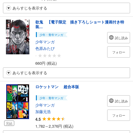
あらすじを表示する
欲鬼 【電子限定 描き下ろしショート漫画付き特
装...
少年・青年マンガ
試し読み
少年マンガ
色原みたび
フォロー
-
660円 (税込)
あらすじを表示する
ロケットマン 超合本版
少年・青年マンガ
試し読み
少年マンガ
加藤元浩
フォロー
4.5
完結
1,782～2,376円 (税込)