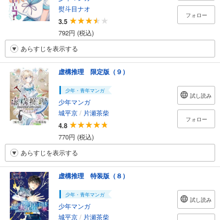
熨斗目ナオ
フォロー
3.5
792円 (税込)
あらすじを表示する
虚構推理 限定版（９）
少年・青年マンガ
試し読み
少年マンガ
城平京
/
片瀬茶柴
フォロー
4.8
770円 (税込)
あらすじを表示する
虚構推理 特装版（８）
少年・青年マンガ
試し読み
少年マンガ
城平京
/
片瀬茶柴