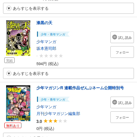
あらすじを表示する
漆黒の天
少年・青年マンガ
試し読み
少年マンガ
坂本憲司郎
フォロー
-
完結
594円 (税込)
あらすじを表示する
少年マガジンR 連載作品ぜんぶネーム公開特別号
少年・青年マンガ
試し読み
少年マンガ
月刊少年マガジン編集部
フォロー
3.0
無料あり
0円 (税込)