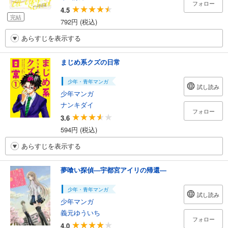
フォロー
4.5
完結
792円 (税込)
あらすじを表示する
まじめ系クズの日常
少年・青年マンガ
試し読み
少年マンガ
ナンキダイ
フォロー
3.6
594円 (税込)
あらすじを表示する
夢喰い探偵―宇都宮アイリの帰還―
少年・青年マンガ
試し読み
少年マンガ
義元ゆういち
フォロー
4.0