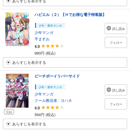
あらすじを表示する
ハピエル（２）【Ｈでお得な電子特装版】
少年・青年マンガ
試し読み
少年マンガ
平ますお
フォロー
4.0
990円 (税込)
あらすじを表示する
ピーチボーイリバーサイド
少年・青年マンガ
試し読み
少年マンガ
クール教信者
/
ヨハネ
フォロー
4.0
完結
594円 (税込)
あらすじを表示する