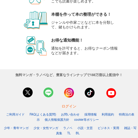
こでも読書が楽しめます。
本棚を作って本の整理ができる！
ジャンルや作家ごとなどに本を分類し
て、鍵もかけられます。
お得な通知機能！
通知を許可すると、お得なクーポン情報
などが届きます。
無料マンガ・ラノベなど、豊富なラインナップで188万冊以上配信中！
ログイン
ご利用ガイド
FAQ(よくある質問)
お問い合わせ
採用情報
利用規約
特商法の表
示
個人情報保護方針
cookie等ポリシー
少年・青年マンガ
少女・女性マンガ
ラノベ
小説・文芸
ビジネス・実用
雑誌・写
真集
TL
BL