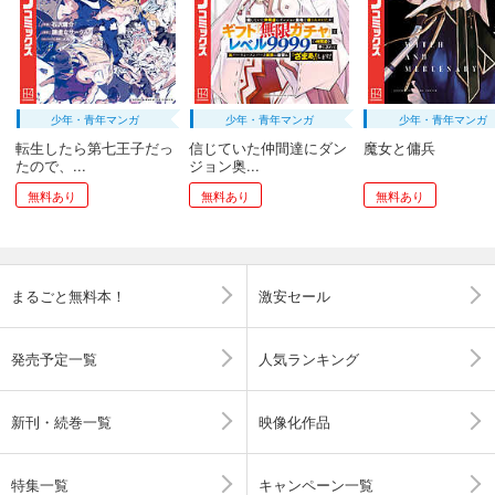
少年・青年マンガ
少年・青年マンガ
少年・青年マンガ
転生したら第七王子だっ
信じていた仲間達にダン
魔女と傭兵
たので、...
ジョン奥...
無料あり
無料あり
無料あり
まるごと無料本！
激安セール
発売予定一覧
人気ランキング
新刊・続巻一覧
映像化作品
特集一覧
キャンペーン一覧