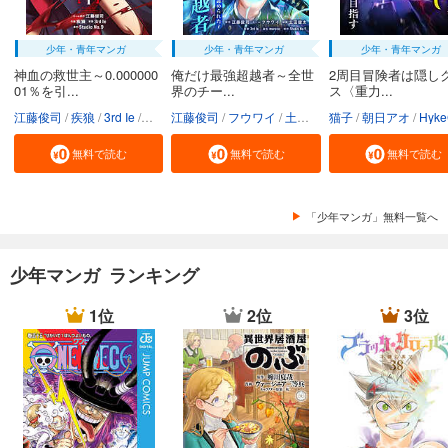
少年・青年マンガ
少年・青年マンガ
少年・青年マンガ
神血の救世主～0.000000
俺だけ最強超越者～全世
2周目冒険者は隠し
01％を引...
界のチー...
ス〈重力...
江藤俊司
疾狼
3rd Ie
Studio No.9
江藤俊司
フウワイ
土田健太
猫子
3rd Ie
朝日アオ
maruco
HykeC
St
無料で読む
無料で読む
無料で読む
「少年マンガ」無料一覧へ
少年マンガ ランキング
1位
2位
3位