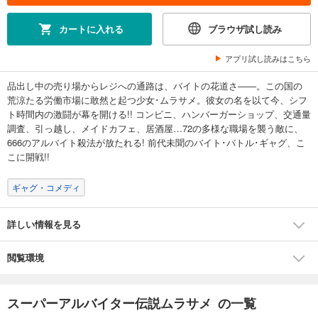
カートに入れる
ブラウザ試し読み
アプリ試し読みはこちら
品出し中の売り場からレジへの通路は、バイトの花道さ――。この国の
荒涼たる労働市場に敢然と起つ少女･ムラサメ。彼女の名を以て今、シフ
ト時間内の激闘が幕を開ける!! コンビニ、ハンバーガーショップ、交通量
調査、引っ越し、メイドカフェ、居酒屋…72の多様な職場を襲う敵に、
666のアルバイト殺法が放たれる! 前代未聞のバイト･バトル･ギャグ、こ
こに開戦!!
ギャグ・コメディ
詳しい情報を見る
閲覧環境
スーパーアルバイター伝説ムラサメ の一覧