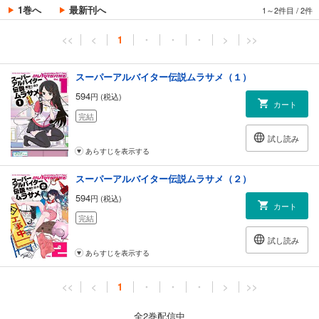
1巻へ
最新刊へ
1～2件目
/
2件
<<
<
1
・
・
・
>
>>
スーパーアルバイター伝説ムラサメ（１）
594
円 (税込)
カート
完結
試し読み
あらすじを表示する
スーパーアルバイター伝説ムラサメ（２）
594
円 (税込)
カート
完結
試し読み
あらすじを表示する
<<
<
1
・
・
・
>
>>
全2巻配信中