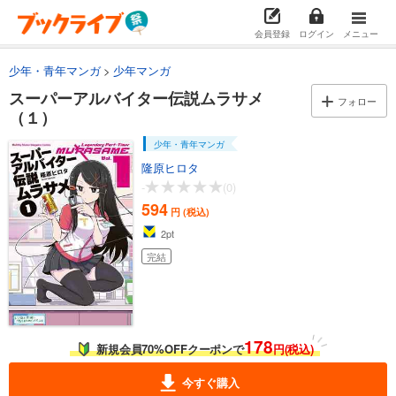
会員登録
ログイン
メニュー
少年・青年マンガ
少年マンガ
スーパーアルバイター伝説ムラサメ
フォロー
（１）
少年・青年マンガ
隆原ヒロタ
-
(0)
594
円 (税込)
2
pt
完結
178
新規会員70%OFFクーポンで
円(税込)
今すぐ購入