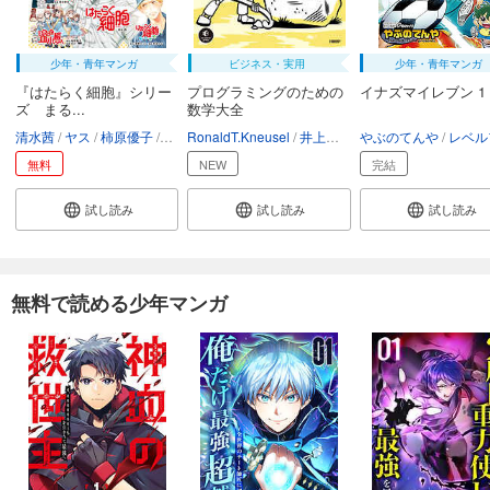
少年・青年マンガ
ビジネス・実用
少年・青年マンガ
『はたらく細胞』シリー
プログラミングのための
イナズマイレブン 1
ズ まる...
数学大全
清水茜
ヤス
柿原優子
杉本萌
RonaldT.Kneusel
初嘉屋一生
原田重光
井上卓馬
黒野カンナ
やぶのてんや
金井哲夫
和泉みお
レベルファ
無料
NEW
完結
試し読み
試し読み
試し読み
無料で読める少年マンガ