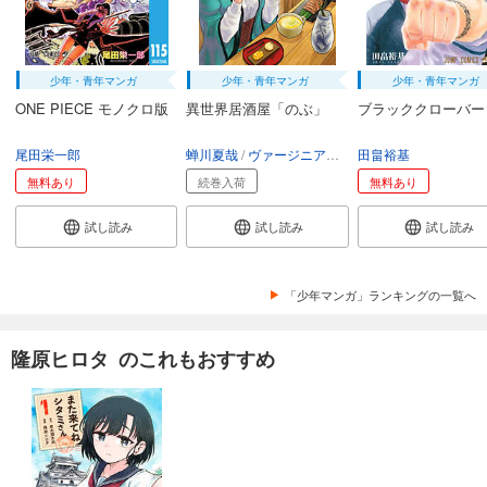
少年・青年マンガ
少年・青年マンガ
少年・青年マンガ
ONE PIECE モノクロ版
異世界居酒屋「のぶ」
ブラッククローバー
尾田栄一郎
蝉川夏哉
ヴァージニア二等兵
田畠裕基
転
無料あり
続巻入荷
無料あり
試し読み
試し読み
試し読み
「少年マンガ」ランキングの一覧へ
隆原ヒロタ のこれもおすすめ