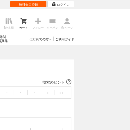
無料会員登録
ログイン
歴
My本棚
カート
フォロー
クーポン
Myページ
雑誌
はじめての方へ
ご利用ガイド
写真集
検索のヒント
・
・
・
>
>>