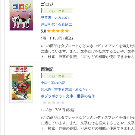
デレラの世界へワープして・・・。
ゴロジ
小説・文芸
/
児童書
よみもの
/
戸田和代
石倉欣二
5.0
1巻
1,188円 (税込)
※この商品はタブレットなど大きいディスプレイを備えた
に適しています。また、文字だけを拡大することや、文字
ト、検索、辞書の参照、引用などの機能が使用できません。 ずっと家
ように暮らしてきたねこのゴロジ。ぼくの家族が引越すこ
日、ゴロジがきえた。ぼくたちに、あいさつもなく。ゴロ
西遊記
いまま引越しの時が近づいて・・・。「ぼく」のゴロジへ
小説・文芸
る、心温まる1冊。
/
小説
国内小説
/
/
呉承恩
吉本直志郎
原ゆたか
ポプラポケット文庫 世界の名作
-
1～3巻
726円 (税込)
※この商品はタブレットなど大きいディスプレイを備えた
に適しています。また、文字だけを拡大することや、文字
ト、検索、辞書の参照、引用などの機能が使用できません。 四方を海
こまれた花果山という島山のてっぺんに、とてつもなく大