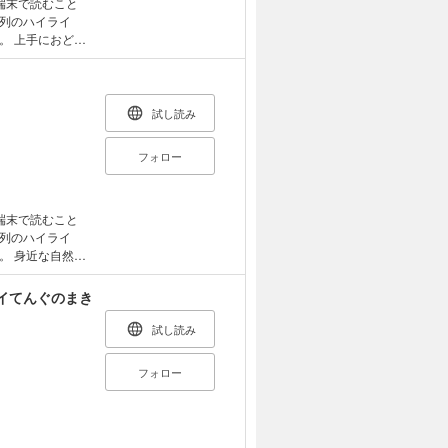
端末で読むこと
列のハイライ
どれ
そこには長靴を
試し読み
フォロー
端末で読むこと
列のハイライ
然現
解き明かすお話
しているので、
イてんぐのまき
思議に目を向け
試し読み
フォロー