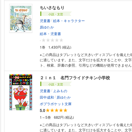
でも、手も足もないたまごが、どうやって動いたのでし
だるまさんから教わった、ある「おまじない」なのですが
ちいさなもり
小説・文芸
/
児童書
絵本・キャラクター
原ゆたか
絵本・児童書
-
1巻
1,430円 (税込)
※この商品はタブレットなど大きいディスプレイを備えた
に適しています。また、文字だけを拡大することや、文字
ト、検索、辞書の参照、引用などの機能が使用できません。 「かいけ
ロリ」シリーズ(ポプラ社)などの生みの親、児童書作家・
ーの原ゆたかが、 1975年に初めて手がけた絵本が約半世
２ｉｎ１ 名門フライドチキン小学校
電子書籍で復刊！ ぼくの住む町は昔、森だったんだって。 じゃあ、ぼく
小説・文芸
の家の庭はどんなだっただろう？ きっと大きな木が生え
/
児童書
よみもの
は実もなって、周りにたくさんの草が生い茂っていて…。
/
想像力を、色鉛筆の繊細なタッチで描いた作品。 巻末には付録として、
田中成和
原ゆたか
『ちいさなもり』を巡る、8ページの特別インタビュー付き
ポプラポケット文庫
して復刊することや、デビュー作として『ちいさなもり』
5.0
い。 イラストレーターになったきっかけ、『ちいさなも
1～5巻
682円 (税込)
想の元と刊行されるまでの苦労。 「それいけ！アンパン
る、やなせたかし先生との秘話など、初めて語られる、原
※この商品はタブレットなど大きいディスプレイを備えた
点"に迫る内容です。 インタビュー記事見出し ・初めは電子化に抵抗感も
に適しています。また、文字だけを拡大することや、文字