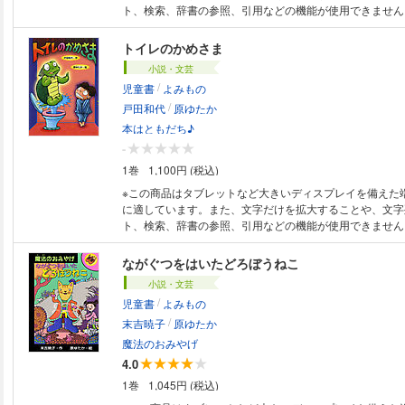
・「演出」することが好きだった ・人生で初めて手が
ト、検索、辞書の参照、引用などの機能が使用できません。 ダンスば
ゆたかとやなせたかし ・原点となった『ちいさなもり
している校長先生、頭突きばかりしてる教頭先生、なんで
うニュートン、象に乗って登校する女の子サーカス、たこ
トイレのかめさま
つも引っ張っているアオノリ……こんな名門フライドチキ
小説・文芸
学校のきらいな子は1人もいません。毎日、大さわぎだけ
/
児童書
よみもの
があったらいいな――抱腹絶倒の人気シリーズ、文庫化ス
/
門フライドチキン小学校」と「大うんどう会」の２作を収
戸田和代
原ゆたか
本はともだち♪
-
1巻
1,100円 (税込)
※この商品はタブレットなど大きいディスプレイを備えた
に適しています。また、文字だけを拡大することや、文字
ト、検索、辞書の参照、引用などの機能が使用できません。 まさるは
ねしょをしてはお母さんにおこられてばかり。夜中のトイ
きみで、いきたくないなあとおもっているからかな。とこ
ながぐつをはいたどろぼうねこ
イレにいくと、そこにはくまがすわっています。トイレの
小説・文芸
び、どうぶつがいてびっくり！ そしてとうとうへんてこ
/
児童書
よみもの
あらわれて・・・。かめさまに会えるかなとおもうとまさ
/
くのが楽しみになって・・・。
末吉暁子
原ゆたか
魔法のおみやげ
4.0
1巻
1,045円 (税込)