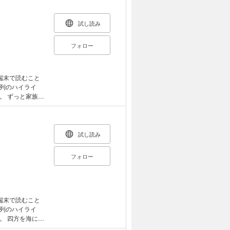
試し読み
フォロー
端末で読むこと
列のハイライ
族の
とになったある
ジが見つからな
の想いがあふれ
試し読み
フォロー
端末で読むこと
列のハイライ
にか
きな石がころが