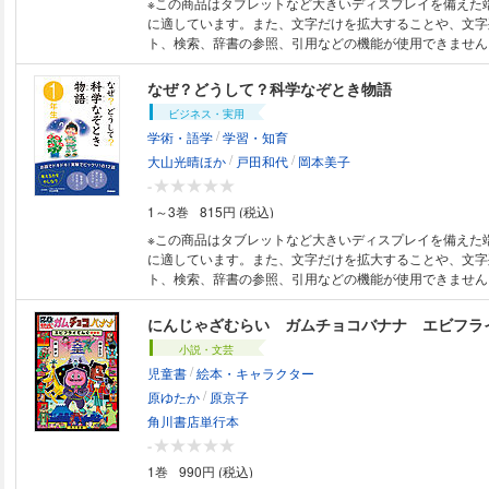
※この商品はタブレットなど大きいディスプレイを備えた
に適しています。また、文字だけを拡大することや、文字
ト、検索、辞書の参照、引用などの機能が使用できません。 上手にお
るという赤い靴をはいたとたん、みほは不思議な世界へ。
はいたどろぼうねこが待っていて・・・。
なぜ？どうして？科学なぞとき物語
ビジネス・実用
/
学術・語学
学習・知育
/
/
大山光晴ほか
戸田和代
岡本美子
-
1～3巻
815円 (税込)
※この商品はタブレットなど大きいディスプレイを備えた
に適しています。また、文字だけを拡大することや、文字
ト、検索、辞書の参照、引用などの機能が使用できません。 身近な自
象が起こる理由を、小学１年生の主人公とその仲間たちが
が１２話。それぞれの現象の確かめ実験のやりかたも掲載
にんじゃざむらい ガムチョコバナナ エビフラ
自分で自然現象の理由を確かめ、理解できます。自然の不
小説・文芸
るきっかけとなる本です。
/
児童書
絵本・キャラクター
/
原ゆたか
原京子
角川書店単行本
-
1巻
990円 (税込)