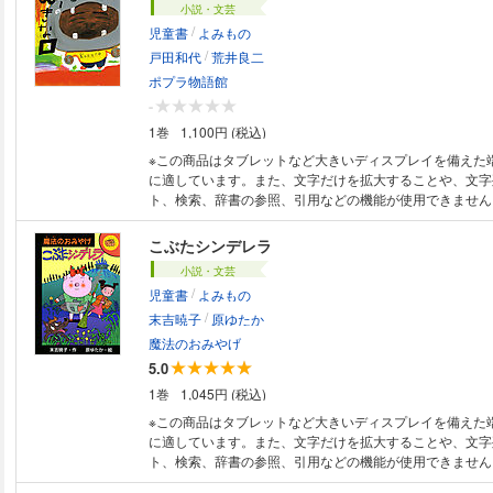
小説・文芸
/
児童書
よみもの
/
戸田和代
荒井良二
ポプラ物語館
-
1巻
1,100円 (税込)
※この商品はタブレットなど大きいディスプレイを備えた
に適しています。また、文字だけを拡大することや、文字
ト、検索、辞書の参照、引用などの機能が使用できません。 カバロー
から出てくるもので、ともだちが笑ったり泣いたり・・・
って、人気者？ 嫌われもの？
こぶたシンデレラ
小説・文芸
/
児童書
よみもの
/
末吉暁子
原ゆたか
魔法のおみやげ
5.0
1巻
1,045円 (税込)
※この商品はタブレットなど大きいディスプレイを備えた
に適しています。また、文字だけを拡大することや、文字
ト、検索、辞書の参照、引用などの機能が使用できません。 おばあち
にもらった、おみやげのこぶたちょきんばこをわったとた