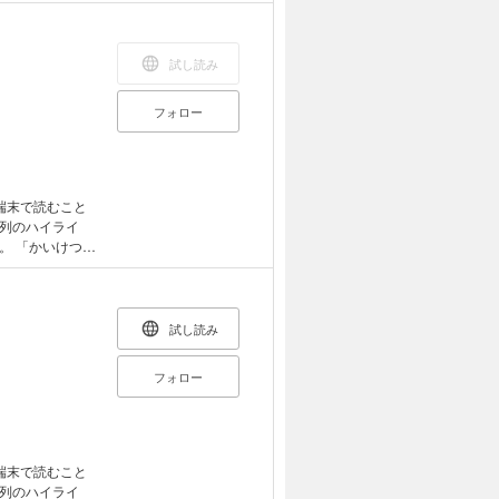
ょう？ それは、
……。
試し読み
フォロー
端末で読むこと
列のハイライ
つゾ
イラストレータ
紀の時を経て、
ていて、その木に
試し読み
 子どもの豊かな
フォロー
。 電子書籍と
へ抱く特別な思
り』が生まれた発
マン」の作者であ
ゆたかの"原
端末で読むこと
列のハイライ