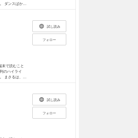
けた書籍 ・原
かり
』
も発明してしま
焼きの屋台をい
ン小学校には、
ど、こんな学校
試し読み
タート！ 「名
録。
フォロー
端末で読むこと
列のハイライ
、お
レはなんだかぶ
ろがある日、ト
ドアをあけるた
なかめさままで
試し読み
るはトイレにい
フォロー