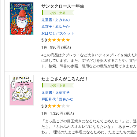
っていた。ある日、その石がぱかっとわれて、一ぴきの石
サンタクロース一年生
まれた・・・。その名は孫悟空！！
小説・文芸
/
児童書
よみもの
/
原京子
原ゆたか
おはなしバスケット
5.0
1巻
990円 (税込)
※この商品はタブレットなど大きいディスプレイを備えた
に適しています。また、文字だけを拡大することや、文字
ト、検索、辞書の参照、引用などの機能が使用できません。 サンタに
てもらいますという手紙をうけたおじいさんは、その日か
らしはじめました。サンタさんになる日は？
たまごさんがころんだ！
小説・文芸
/
児童書
児童文学
/
戸田和代
西巻かな
3.0
1巻
1,320円 (税込)
「まっ黒こげの目玉焼きになるなんてごめんだ！」と、逃
たち。「ふわふわのオムレツになりたいな」「あまーいプ
わ」。 理想のたまご料理になるために、たまごたちの旅