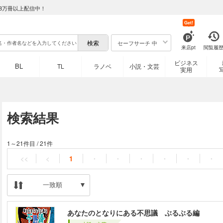
8万冊以上配信中！
Get!
セーフサーチ 中
来店pt
閲覧履
ビジネス
BL
TL
ラノベ
小説・文芸
実用
検索結果
1～21件目
/
21件
<<
<
1
・
・
・
・
・
・
一致順
あなたのとなりにある不思議 ぶるぶる編