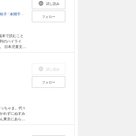
試し読み
/
/
/
/
/
/
玲子
本間千絵
イノウエミホコ
高山栄子
みおちづる
あらかきいそこ
太田忠
フォロー
端末で読むこと
列のハイライ
文学
思議"を執筆。公
笑える話、または
り、感動したり
あるような〈怖
試し読み
 作◎吉田純子
ホコ／高山栄子
フォロー
ウォーカー／細
ぼっちゃま。代々
かれずにぬすみ
ん東京にあらわ
ようというの
童話。サンケイ