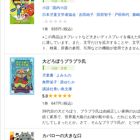
小説・文芸
/
小説
国内小説
/
/
/
/
日本児童文学者協会
吉田純子
田部智子
戸田和代
廣嶋
-
1巻
935円 (税込)
※この商品はタブレットなど大きいディスプレイを備えた
に適しています。また、文字だけを拡大することや、文字
ト、検索、辞書の参照、引用などの機能が使用できません。 日本児童
者協会70周年共同企画。人気児童作家40人が、"身近な不
募入選者10名を加え、怖い話だけど、最後にはくすっと
大どろぼうブラブラ氏
楽しいお話だと思って読んでいると、最後にぞくっとした
小説・文芸
する話など、短いけど、インパクトがあり、結末に驚きの
/
児童書
よみもの
不思議面白い〉短編を集めたアンソロジーシリーズです。
/
／田部智子／戸田和代／廣嶋玲子／本間千絵／イノウエミ
角野栄子
原ゆたか
／みおちづる／あらかきいそこ／太田忠司 絵◎アカツキ
講談社青い鳥文庫
川貂々／タカタカヲリ／柴田純代
5.0
1巻
647円 (税込)
39代目の大どろぼう、ブラブラ氏は由緒正しい家柄のお
続く家系で、世界最大級のお城や船や岩も、だれにも気づ
だしてしまったとか。さて、そんなブラブラ氏が、とつぜ
れた。秋葉の原警察のニラミ刑事は、どんな作戦で捕まえ
か?ユーモアあふれるタッチで、人間の温かさをえがいた
カバローの大きな口
児童出版文化賞大賞受賞作品