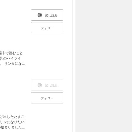
猿がこの世に生
試し読み
フォロー
端末で読むこと
列のハイライ
なっ
らトナカイとく
試し読み
フォロー
げ出したたまご
リンになりたい
が始まりました。