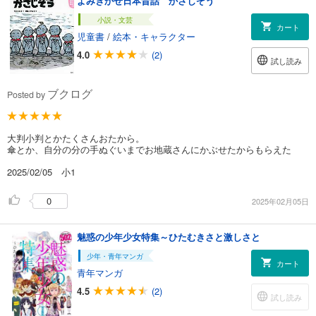
よみきかせ日本昔話 かさじぞう
小説・文芸
カート
児童書
/
絵本・キャラクター
4.0
(2)
試し読み
ブクログ
Posted by
大判小判とかたくさんおたから。
傘とか、自分の分の手ぬぐいまでお地蔵さんにかぶせたからもらえた
2025/02/05 小1
0
2025年02月05日
魅惑の少年少女特集～ひたむきさと激しさと
少年・青年マンガ
カート
青年マンガ
4.5
(2)
試し読み