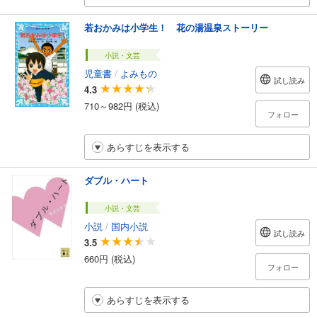
若おかみは小学生！ 花の湯温泉ストーリー
小説・文芸
児童書
/
よみもの
試し読み
4.3
710～982円 (税込)
フォロー
あらすじを表示する
ダブル・ハート
小説・文芸
小説
/
国内小説
試し読み
3.5
660円 (税込)
フォロー
あらすじを表示する