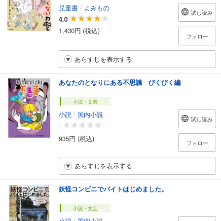
児童書
/
よみもの
試し読み
4.0
1,430円 (税込)
フォロー
あらすじを表示する
あなたのとなりにある不思議 びくびく編
小説・文芸
小説
/
国内小説
試し読み
-
935円 (税込)
フォロー
あらすじを表示する
妖怪コンビニでバイトはじめました。
小説・文芸
小説
/
国内小説