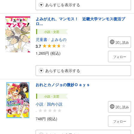
あらすじを表示する
よみがえれ、マンモス！ 近畿大学マンモス復活プ
ロ...
小説・文芸
児童書
/
よみもの
試し読み
3.7
1,265円 (税込)
フォロー
あらすじを表示する
おれとカノジョの微妙Ｄａｙｓ
小説・文芸
小説
/
国内小説
試し読み
-
748円 (税込)
フォロー