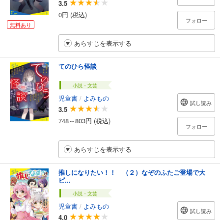
3.5
0円 (税込)
フォロー
無料あり
あらすじを表示する
てのひら怪談
小説・文芸
児童書
/
よみもの
試し読み
3.5
748～803円 (税込)
フォロー
あらすじを表示する
推しになりたい！！ （２）なぞのふたご登場で大
ピ...
小説・文芸
児童書
/
よみもの
試し読み
4.0