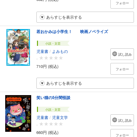
フォロー
あらすじを表示する
若おかみは小学生！ 映画ノベライズ
小説・文芸
児童書
/
よみもの
試し読み
-
710円 (税込)
フォロー
あらすじを表示する
笑い猫の5分間怪談
小説・文芸
児童書
/
児童文学
試し読み
-
660円 (税込)
フォロー