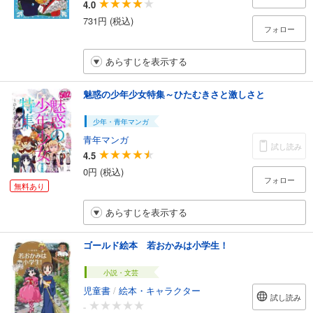
4.0
731円 (税込)
フォロー
あらすじを表示する
魅惑の少年少女特集～ひたむきさと激しさと
少年・青年マンガ
青年マンガ
試し読み
4.5
0円 (税込)
フォロー
無料あり
あらすじを表示する
ゴールド絵本 若おかみは小学生！
小説・文芸
児童書
/
絵本・キャラクター
試し読み
-