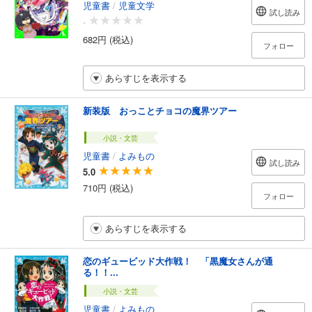
児童書
/
児童文学
試し読み
-
682円 (税込)
フォロー
あらすじを表示する
新装版 おっことチョコの魔界ツアー
小説・文芸
児童書
/
よみもの
試し読み
5.0
710円 (税込)
フォロー
あらすじを表示する
恋のギュービッド大作戦！ 「黒魔女さんが通
る！！...
小説・文芸
児童書
/
よみもの