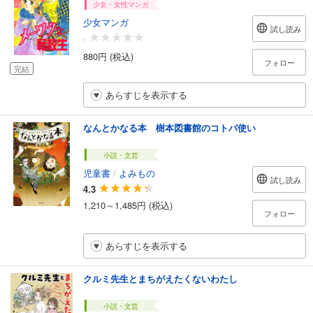
少女・女性マンガ
少女マンガ
試し読み
-
880円 (税込)
フォロー
完結
あらすじを表示する
なんとかなる本 樹本図書館のコトバ使い
小説・文芸
児童書
/
よみもの
試し読み
4.3
1,210～1,485円 (税込)
フォロー
あらすじを表示する
クルミ先生とまちがえたくないわたし
小説・文芸