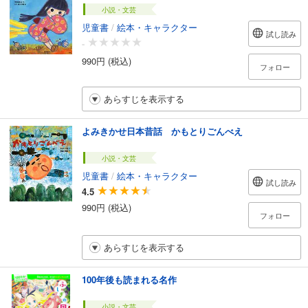
小説・文芸
児童書
/
絵本・キャラクター
試し読み
-
990円 (税込)
フォロー
あらすじを表示する
よみきかせ日本昔話 かもとりごんべえ
小説・文芸
児童書
/
絵本・キャラクター
試し読み
4.5
990円 (税込)
フォロー
あらすじを表示する
100年後も読まれる名作
小説・文芸