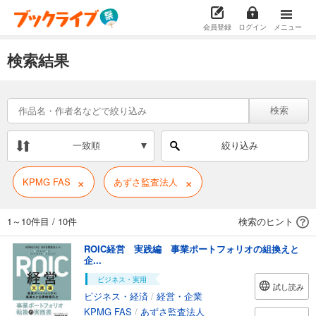
会員登録
ログイン
メニュー
検索結果
検索
一致順
絞り込み
×
×
KPMG FAS
あずさ監査法人
1～10件目
/
10件
検索のヒント
ROIC経営 実践編 事業ポートフォリオの組換えと
企...
ビジネス・実用
試し読み
ビジネス・経済
/
経営・企業
KPMG FAS
/
あずさ監査法人