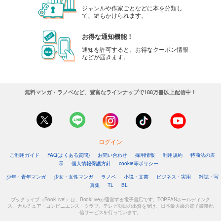
ジャンルや作家ごとなどに本を分類し
て、鍵もかけられます。
お得な通知機能！
通知を許可すると、お得なクーポン情報
などが届きます。
無料マンガ・ラノベなど、豊富なラインナップで188万冊以上配信中！
ログイン
ご利用ガイド
FAQ(よくある質問)
お問い合わせ
採用情報
利用規約
特商法の表
示
個人情報保護方針
cookie等ポリシー
少年・青年マンガ
少女・女性マンガ
ラノベ
小説・文芸
ビジネス・実用
雑誌・写
真集
TL
BL
ブックライブ（BookLive!）は、BookLiveが運営する電子書店です。TOPPANホールディング
ス、カルチュア・コンビニエンス・クラブ、テレビ朝日の出資を受け、日本最大級の電子書籍配
信サービスを行っています。