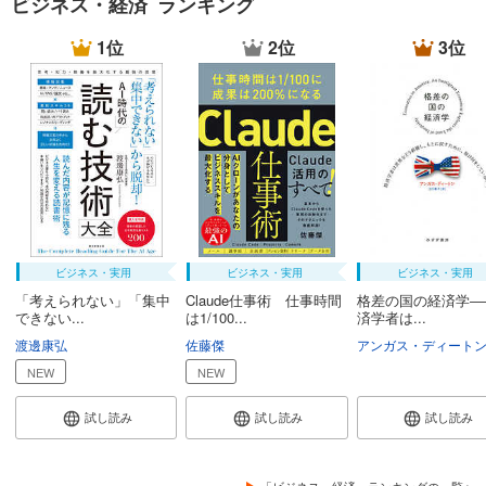
ビジネス・経済 ランキング
1位
2位
3位
ビジネス・実用
ビジネス・実用
ビジネス・実用
「考えられない」「集中
Claude仕事術 仕事時間
格差の国の経済学―
できない...
は1/100...
済学者は...
渡邊康弘
佐藤傑
アンガス・ディート
NEW
NEW
試し読み
試し読み
試し読み
「ビジネス・経済」ランキングの一覧へ