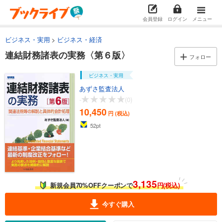
会員登録
ログイン
メニュー
ビジネス・実用
ビジネス・経済
連結財務諸表の実務〈第６版〉
フォロー
ビジネス・実用
あずさ監査法人
-
(0)
10,450
円 (税込)
52
pt
3,135
新規会員70%OFFクーポンで
円(税込)
今すぐ購入