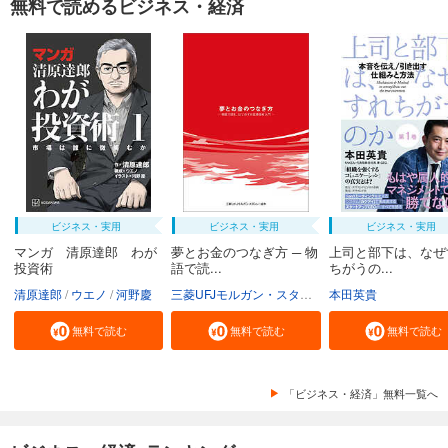
無料で読めるビジネス・経済
ビジネス・実用
ビジネス・実用
ビジネス・実用
マンガ 清原達郎 わが
夢とお金のつなぎ方 ─ 物
上司と部下は、なぜ
投資術
語で読...
ちがうの...
清原達郎
ウエノ
河野慶
三菱UFJモルガン・スタンレー証券株式会社
本田英貴
無料で読む
無料で読む
無料で読む
「ビジネス・経済」無料一覧へ