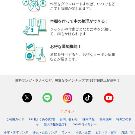
作品をダウンロードすれば、いつでもど
こでも読書が楽しめます。
本棚を作って本の整理ができる！
ジャンルや作家ごとなどに本を分類し
て、鍵もかけられます。
お得な通知機能！
通知を許可すると、お得なクーポン情報
などが届きます。
無料マンガ・ラノベなど、豊富なラインナップで188万冊以上配信中！
ログイン
ご利用ガイド
FAQ(よくある質問)
お問い合わせ
採用情報
利用規約
特商法の表
示
個人情報保護方針
cookie等ポリシー
少年・青年マンガ
少女・女性マンガ
ラノベ
小説・文芸
ビジネス・実用
雑誌・写