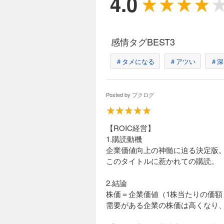
4.0
感情タグBEST3
＃タメになる
＃アツい
＃深
Posted by
ブクログ
【ROIC経営】
1.購読動機
企業価値向上の神髄に迫る決定版
このタイトルに惹かれての購読。
2.結論
株価＝企業価値（1株当たりの価
需要がある企業の株価は高くなり