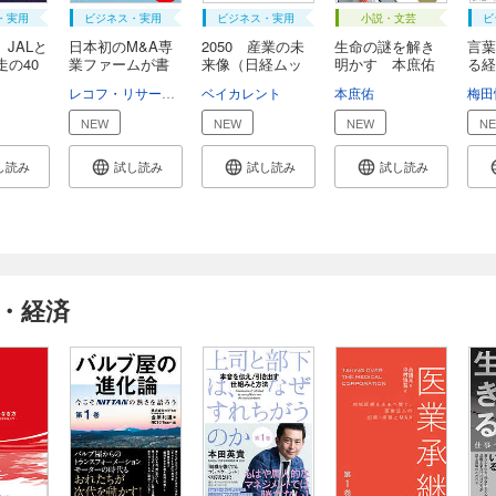
・実用
ビジネス・実用
ビジネス・実用
小説・文芸
ビ
JALと
日本初のM&A専
2050 産業の未
生命の謎を解き
言葉
走の40
業ファームが書
来像（日経ムッ
明かす 本庶佑
る経
い...
ク...
「...
あ...
レコフ・リサーチ部
ベイカレント
本庶佑
梅田
NEW
NEW
NEW
N
し読み
試し読み
試し読み
試し読み
・経済