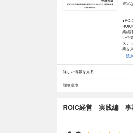
豊富
●RO
RO
業績
い企
ステ
業を
本書
...
組み
詳しい情報を見る
閲覧環境
ROIC経営 実践編 