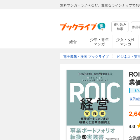
無料マンガ・ラノベなど、豊富なラインナップで18
絞り込み
検索
少年・青年
少女・女性
総合
マンガ
マンガ
電子書籍・漫画 ブックライブ
ビジネス・実
R
業
ビ
KPM
2,6
4.0
企業