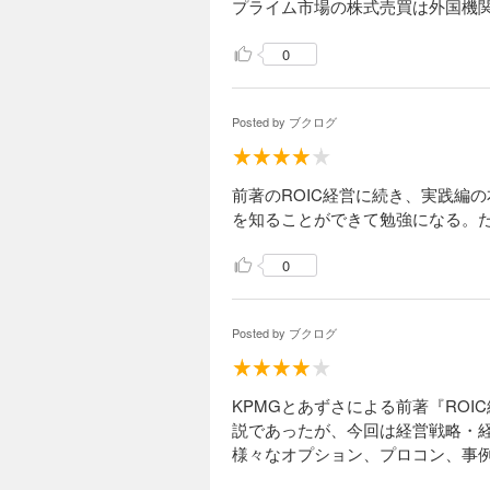
プライム市場の株式売買は外国機
0
Posted by
ブクログ
前著のROIC経営に続き、実践編
を知ることができて勉強になる。た
0
Posted by
ブクログ
KPMGとあずさによる前著『RO
説であったが、今回は経営戦略・
様々なオプション、プロコン、事