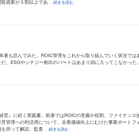
関投資家が５割以上であ
...続きを読む
の本著も読んでみた。ROIC管理をこれから取り組んでいく状況で
だ、ESGやシナジー創出のパートはあまり頭に入ってこなかった
IC経営』に続く実践書。前著ではROICの意義や役割、ファイナン
経営管理への利活用について。企業価値向上にむけた事業ポートフ
例を持って解説。監査
...続きを読む