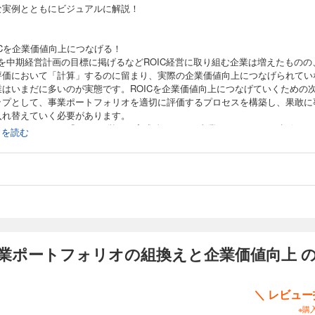
な実例とともにビジュアルに解説！
ICを企業価値向上につなげる！
ICを中期経営計画の目標に掲げるなどROIC経営に取り組む企業は増えたものの
評価において「計算」するのに留まり、実際の企業価値向上につなげられてい
業はいまだに多いのが実態です。ROICを企業価値向上につなげていくための
ップとして、事業ポートフォリオを適切に評価するプロセスを構築し、果敢に
入れ替えていく必要があります。
は、ベストセラー『ROIC経営』の実践編として、事業ポートフォリオ評価と
続きを読む
換えに焦点を当てた、経営実務のための解説書です。
事業ポートフォリオの組換えと企業価値向上 
＼ レビュ
※購