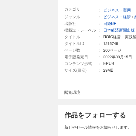
カテゴリ
：
ビジネス・実用
ジャンル
：
ビジネス・経済
/
出版社
：
日経BP
掲載誌・レーベル
：
日本経済新聞出版
タイトル
：
ROIC経営 実
タイトルID
：
1215749
ページ数
：
200ページ
電子版発売日
：
2022年09月15日
コンテンツ形式
：
EPUB
サイズ(目安)
：
29MB
閲覧環境
作品をフォローする
新刊やセール情報をお知らせします。