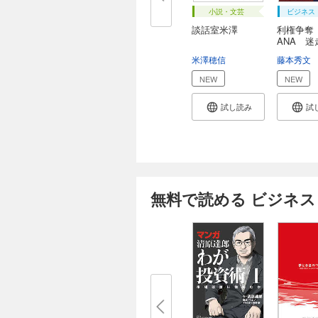
小説・文芸
ビジネス
談話室米澤
利権争奪 
ANA 迷
年
米澤穂信
藤本秀文
NEW
NEW
試し読み
試
無料で読める ビジネス