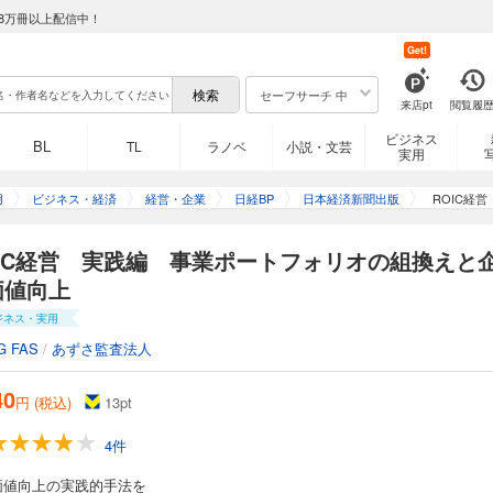
8万冊以上配信中！
Get!
セーフサーチ 中
来店pt
閲覧履
ビジネス
BL
TL
ラノベ
小説・文芸
実用
用
ビジネス・経済
経営・企業
日経BP
日本経済新聞出版
ROIC経
OIC経営 実践編 事業ポートフォリオの組換えと
価値向上
ジネス・実用
G FAS
/
あずさ監査法人
40
円 (税込)
13
pt
4件
価値向上の実践的手法を