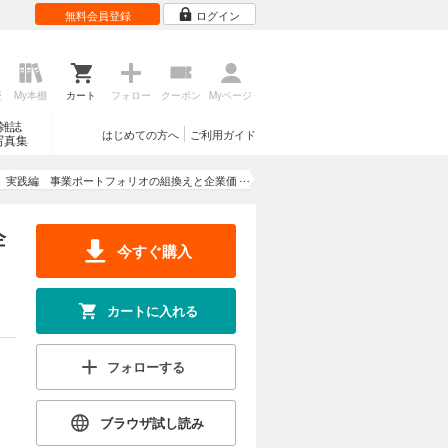
無料会員登録
ログイン
歴
My本棚
カート
フォロー
クーポン
Myページ
雑誌
はじめての方へ
ご利用ガイド
写真集
営 実践編 事業ポートフォリオの組換えと企業価
値向上
企
今すぐ購入
カートに入れる
フォローする
ブラウザ試し読み