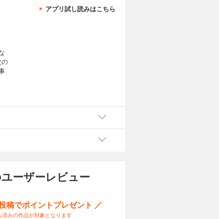
アプリ試し読みはこちら
、
な
次の
事
その
のユーザーレビュー
ー投稿でポイントプレゼント ／
入済みの作品が対象となります