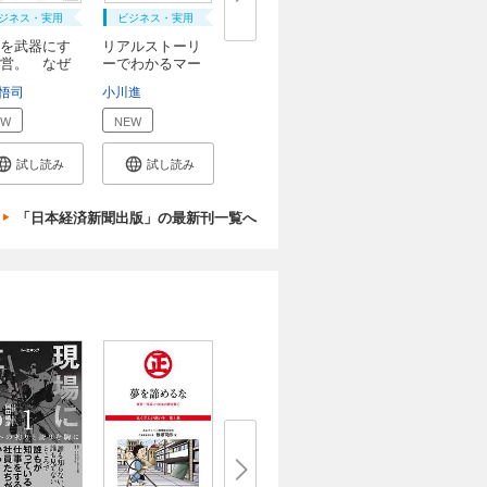
ジネス・実用
ビジネス・実用
を武器にす
リアルストーリ
営。 なぜ
ーでわかるマー
ケ...
悟司
小川進
EW
NEW
試し読み
試し読み
「日本経済新聞出版」の最新刊一覧へ