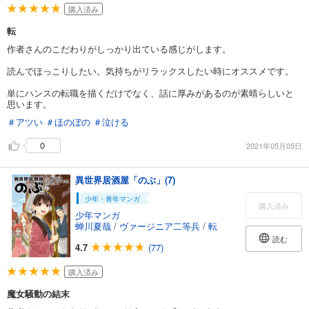
購入済み
転
作者さんのこだわりがしっかり出ている感じがします。
読んでほっこりしたい。気持ちがリラックスしたい時にオススメです。
単にハンスの転職を描くだけでなく、話に厚みがあるのが素晴らしいと
思います。
＃アツい
＃ほのぼの
＃泣ける
0
2021年05月05日
異世界居酒屋「のぶ」(7)
少年・青年マンガ
購入済み
少年マンガ
蝉川夏哉
/
ヴァージニア二等兵
/
転
読む
4.7
(77)
購入済み
魔女騒動の結末