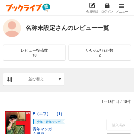
会員登録
ログイン
メニュー
名称未設定さんのレビュー一覧
レビュー投稿数
いいねされた数
18
2
並び替え
1～18件目
/
18件
F（エフ） （1）
少年・青年マンガ
購入済み
青年マンガ
六田登