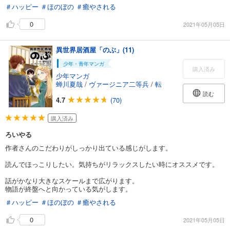
＃ハッピー
＃ほのぼの
＃癒やされる
0
2021年05月05日
異世界居酒屋「のぶ」(11)
少年・青年マンガ
購入済み
少年マンガ
蝉川夏哉
/
ヴァージニア二等兵
/
転
読む
4.7
(70)
購入済み
ろいやる
作者さんのこだわりがしっかり出ている感じがします。
読んでほっこりしたい。気持ちがリラックスしたい時にオススメです。
話がかなり大きなスケールまで広がります。
物語が終盤へと向かっている気がします。
＃ハッピー
＃ほのぼの
＃癒やされる
0
2021年05月05日