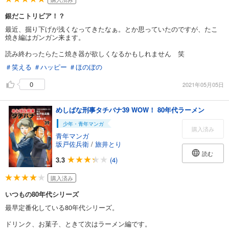
銀だこトリビア！？
最近、掘り下げが浅くなってきたなぁ。とか思っていたのですが、たこ
焼き編はガンガン来ます。
読み終わったらたこ焼き器が欲しくなるかもしれません 笑
＃笑える
＃ハッピー
＃ほのぼの
0
2021年05月05日
めしばな刑事タチバナ39 WOW！ 80年代ラーメン
少年・青年マンガ
購入済み
青年マンガ
坂戸佐兵衛
/
旅井とり
読む
3.3
(4)
購入済み
いつもの80年代シリーズ
最早定番化している80年代シリーズ。
ドリンク、お菓子、ときて次はラーメン編です。