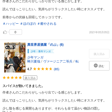
作者さんのこだわりがしっかり出ている感じがします。
読んでほっこりしたい。気持ちがリラックスしたい時にオススメです。
前巻からの伏線も回収してホッコリです。
＃ハッピー
＃ほのぼの
＃癒やされる
0
2021年05月05日
異世界居酒屋「のぶ」(6)
少年・青年マンガ
購入済み
少年マンガ
蝉川夏哉
/
ヴァージニア二等兵
/
転
読む
4.7
(85)
購入済み
スパイスが効いてきました。
作者さんのこだわりがしっかり出ている感じがします。
読んでほっこりしたい。気持ちがリラックスしたい時にオススメです。
少し陰を感じる展開もありますが、それらも全て温かい物語の隠し