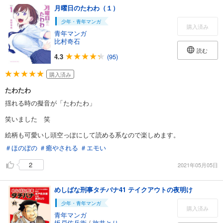
月曜日のたわわ（１）
少年・青年マンガ
購入済み
青年マンガ
比村奇石
読む
4.3
(95)
購入済み
たわたわ
揺れる時の擬音が「たわたわ」
笑いました 笑
絵柄も可愛いし頭空っぽにして読める系なので楽しめます。
＃ほのぼの
＃癒やされる
＃エモい
2
2021年05月05日
めしばな刑事タチバナ41 テイクアウトの夜明け
少年・青年マンガ
購入済み
青年マンガ
坂戸佐兵衛
/
旅井とり