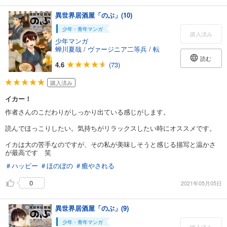
異世界居酒屋「のぶ」(10)
少年・青年マンガ
購入済み
少年マンガ
蝉川夏哉
/
ヴァージニア二等兵
/
転
読む
4.6
(73)
購入済み
イカー！
作者さんのこだわりがしっかり出ている感じがします。
読んでほっこりしたい。気持ちがリラックスしたい時にオススメです。
イカは大の苦手なのですが、その私が美味しそうと感じる描写と温かさ
が最高です 笑
＃ハッピー
＃ほのぼの
＃癒やされる
0
2021年05月05日
異世界居酒屋「のぶ」(9)
少年・青年マンガ