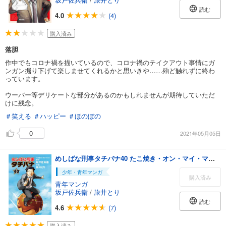
読む
4.0
(4)
購入済み
落胆
作中でもコロナ禍を描いているので、コロナ禍のテイクアウト事情にガ
ンガン掘り下げて楽しませてくれるかと思いきや……殆ど触れずに終わ
っています。
ウーバー等デリケートな部分があるのかもしれませんが期待していただ
けに残念。
＃笑える
＃ハッピー
＃ほのぼの
0
2021年05月05日
めしばな刑事タチバナ40 たこ焼き・オン・マイ・マインド
少年・青年マンガ
購入済み
青年マンガ
坂戸佐兵衛
/
旅井とり
読む
4.6
(7)
購入済み