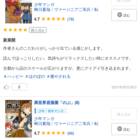
購入済み
少年マンガ
蝉川夏哉
/
ヴァージニア二等兵
/
転
読む
4.7
(78)
購入済み
新展開
作者さんのこだわりがしっかり出ている感じがします。
読んでほっこりしたい。気持ちがリラックスしたい時にオススメです。
古都から話のスケールが広がりますが、更にグイグイ引き込まれます。
＃ハッピー
＃ほのぼの
＃癒やされる
0
2021年05月05日
異世界居酒屋「のぶ」(8)
少年・青年マンガ
購入済み
少年マンガ
蝉川夏哉
/
ヴァージニア二等兵
/
転
読む
4.7
(66)