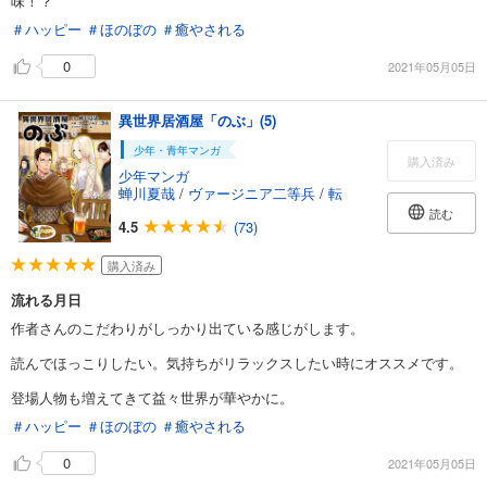
味！？
＃ハッピー
＃ほのぼの
＃癒やされる
0
2021年05月05日
異世界居酒屋「のぶ」(5)
少年・青年マンガ
購入済み
少年マンガ
蝉川夏哉
/
ヴァージニア二等兵
/
転
読む
4.5
(73)
購入済み
流れる月日
作者さんのこだわりがしっかり出ている感じがします。
読んでほっこりしたい。気持ちがリラックスしたい時にオススメです。
登場人物も増えてきて益々世界が華やかに。
＃ハッピー
＃ほのぼの
＃癒やされる
0
2021年05月05日