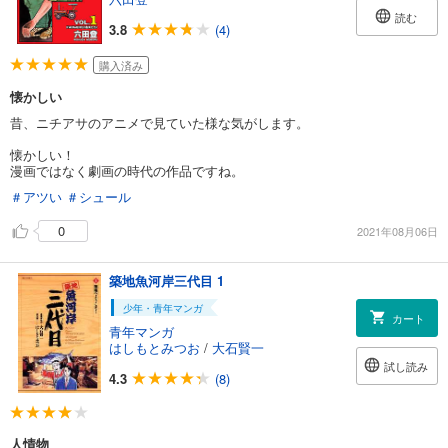
読む
3.8
(4)
購入済み
懐かしい
昔、ニチアサのアニメで見ていた様な気がします。
懐かしい！
漫画ではなく劇画の時代の作品ですね。
＃アツい
＃シュール
0
2021年08月06日
築地魚河岸三代目 1
少年・青年マンガ
カート
青年マンガ
はしもとみつお
/
大石賢一
試し読み
4.3
(8)
人情物