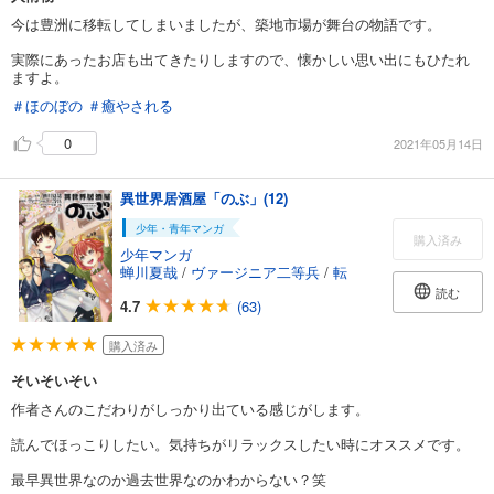
今は豊洲に移転してしまいましたが、築地市場が舞台の物語です。
実際にあったお店も出てきたりしますので、懐かしい思い出にもひたれ
ますよ。
＃ほのぼの
＃癒やされる
0
2021年05月14日
異世界居酒屋「のぶ」(12)
少年・青年マンガ
購入済み
少年マンガ
蝉川夏哉
/
ヴァージニア二等兵
/
転
読む
4.7
(63)
購入済み
そいそいそい
作者さんのこだわりがしっかり出ている感じがします。
読んでほっこりしたい。気持ちがリラックスしたい時にオススメです。
最早異世界なのか過去世界なのかわからない？笑