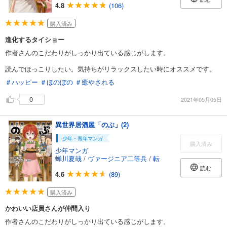
4.8
(106)
購入済み
進化するタイショー
作者さんのこだわりがしっかり出ている感じがします。
読んでほっこりしたい。気持ちがリラックスしたい時にオススメです。
＃ハッピー
＃ほのぼの
＃癒やされる
0
2021年05月05日
異世界居酒屋「のぶ」(2)
少年・青年マンガ
購入済み
少年マンガ
蝉川夏哉
/
ヴァージニア二等兵
/
転
読む
4.6
(89)
購入済み
かわいい店員さんが仲間入り
作者さんのこだわりがしっかり出ている感じがします。