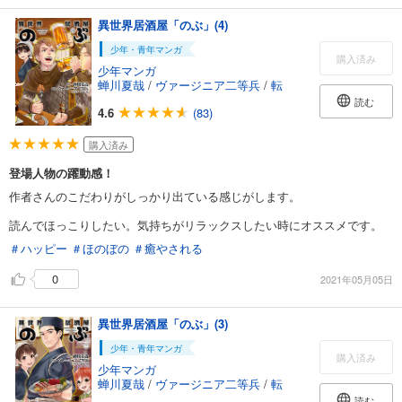
異世界居酒屋「のぶ」(4)
少年・青年マンガ
購入済み
少年マンガ
蝉川夏哉
/
ヴァージニア二等兵
/
転
読む
4.6
(83)
購入済み
登場人物の躍動感！
作者さんのこだわりがしっかり出ている感じがします。
読んでほっこりしたい。気持ちがリラックスしたい時にオススメです。
＃ハッピー
＃ほのぼの
＃癒やされる
0
2021年05月05日
異世界居酒屋「のぶ」(3)
少年・青年マンガ
購入済み
少年マンガ
蝉川夏哉
/
ヴァージニア二等兵
/
転
読む