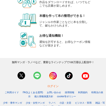
作品をダウンロードすれば、いつでもど
こでも読書が楽しめます。
本棚を作って本の整理ができる！
ジャンルや作家ごとなどに本を分類し
て、鍵もかけられます。
お得な通知機能！
通知を許可すると、お得なクーポン情報
などが届きます。
無料マンガ・ラノベなど、豊富なラインナップで188万冊以上配信中！
ログイン
ご利用ガイド
FAQ(よくある質問)
お問い合わせ
採用情報
利用規約
特商法の表
示
個人情報保護方針
cookie等ポリシー
少年・青年マンガ
少女・女性マンガ
ラノベ
小説・文芸
ビジネス・実用
雑誌・写