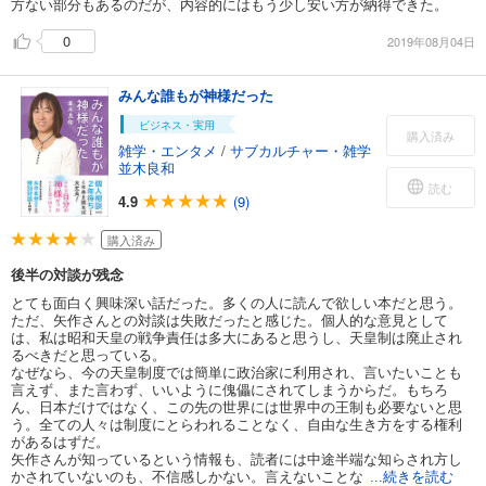
方ない部分もあるのだが、内容的にはもう少し安い方が納得できた。
0
2019年08月04日
みんな誰もが神様だった
ビジネス・実用
購入済み
雑学・エンタメ
/
サブカルチャー・雑学
並木良和
読む
4.9
(9)
購入済み
後半の対談が残念
とても面白く興味深い話だった。多くの人に読んで欲しい本だと思う。
ただ、矢作さんとの対談は失敗だったと感じた。個人的な意見として
は、私は昭和天皇の戦争責任は多大にあると思うし、天皇制は廃止され
るべきだと思っている。
なぜなら、今の天皇制度では簡単に政治家に利用され、言いたいことも
言えず、また言わず、いいように傀儡にされてしまうからだ。もちろ
ん、日本だけではなく、この先の世界には世界中の王制も必要ないと思
う。全ての人々は制度にとらわれることなく、自由な生き方をする権利
があるはずだ。
矢作さんが知っているという情報も、読者には中途半端な知らされ方し
かされていないのも、不信感しかない。言えないことな
...続きを読む