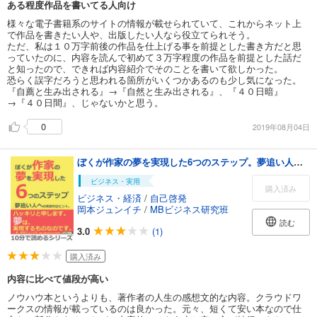
ある程度作品を書いてる人向け
様々な電子書籍系のサイトの情報が載せられていて、これからネット上
で作品を書きたい人や、出版したい人なら役立てられそう。
ただ、私は１０万字前後の作品を仕上げる事を前提とした書き方だと思
っていたのに、内容を読んで初めて３万字程度の作品を前提とした話だ
と知ったので、できれば内容紹介でそのことを書いて欲しかった。
恐らく誤字だろうと思われる箇所がいくつかあるのも少し気になった。
『自薦と生み出される』→『自然と生み出される』、『４０日暗』
→『４０日間』、じゃないかと思う。
0
2019年08月04日
ぼくが作家の夢を実現した6つのステップ。夢追い人への現実的なヒント。10分で読めるシリーズ
ビジネス・実用
購入済み
ビジネス・経済
/
自己啓発
岡本ジュンイチ
/
MBビジネス研究班
読む
3.0
(1)
購入済み
内容に比べて値段が高い
ノウハウ本というよりも、著作者の人生の感想文的な内容。クラウドワ
ークスの情報が載っているのは良かった。元々、短くて安い本なので仕