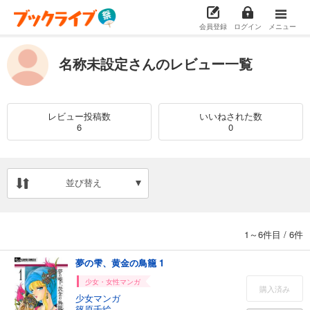
会員登録
ログイン
メニュー
名称未設定さんのレビュー一覧
レビュー投稿数
いいねされた数
6
0
並び替え
1～6件目
/
6件
夢の雫、黄金の鳥籠 1
少女・女性マンガ
購入済み
少女マンガ
篠原千絵