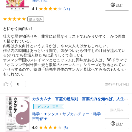
読む
4.1
(71)
購入済み
とにかく面白い！
壮大な歴史物語りを、非常に綺麗なイラストでわかりやすく、かつ面白
く描かれている。
内容は少女向けというよりかは、やや大人向けかもしれない。
作品内の時間はあっという間で、気がついたら何年もの月日が流れてい
る(それでも登場人物たちは若々しくて美しい)。
オスマン帝国のスレイマンとヒュッレムに興味がある人は、BSドラマで
『オスマン帝国外伝～愛と欲望のハーレム～』シリーズが放送されてい
たりもするので、篠原千絵先生原作のマンガと見比べてみるのもいいか
もしれない。
0
2019年11月14日
カタカムナ 言霊の超法則 言葉の力を知れば、人生がわかる・未来が変わる！
ビジネス・実用
購入済み
雑学・エンタメ
/
サブカルチャー・雑学
吉野信子
読む
4.0
(6)