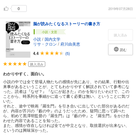
0
2019年07月28日
脳が読みたくなるストーリーの書き方
小説・文芸
購入済み
小説
/
国内文学
リサ・クロン
/
府川由美恵
読む
4.4
(5)
購入済み
わかりやすく、面白い。
小説の中では全て登場人物たちの感情が先にあり、その結果、行動や出
来事があるということが、とてもわかりやすく解説されていて参考にな
った。読者は『なぜ？』『なにが起きた』のかを知りたいわけで、この
ことから、時系列を事細かに追って書く必要は無い、ということに気づ
いた。
それと、途中で映画『羅生門』を引き合いに出していた部分があるのだ
が、内容が芥川の『藪の中』のようだったため、疑問に思って調べた
ら、初めて黒澤明監督の『羅生門』は『藪の中』と『羅生門』をかけ合
わせた内容であることを知った。
また、感情が存在しなければ全てが中立となり、取捨選択が出来ない、
というのは興味深かった。