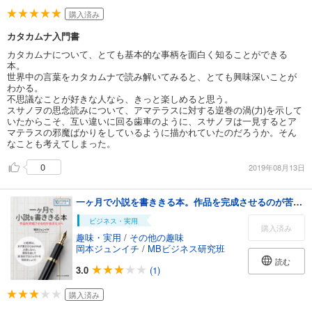
購入済み
カタカムナ入門書
カタカムナについて、とても基本的な事柄を面白く知ることができる
本。
世界中の言葉をカタカムナで読み解いてみると、とても興味深いことが
わかる。
不思議なことが好きな人なら、きっと楽しめると思う。
スサノヲの思念読みについて、アマテラスに対する逆巻の渦(力)を示して
いたからこそ、互い違いに回る歯車のように、スサノヲは一見するとア
マテラスの邪魔ばかりをしているように描かれていたのだろうか。そん
なことも考えてしまった。
0
2019年08月13日
一ヶ月で小説を書ききる本。作品を完成させるのが苦手な人へ。10分で読めるシリーズ
ビジネス・実用
購入済み
趣味・実用
/
その他の趣味
岡本ジュンイチ
/
MBビジネス研究班
読む
3.0
(1)
購入済み