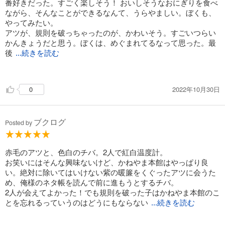
番好きだった。すごく楽しそう！ おいしそうなおにぎりを食べ
ながら、そんなことができるなんて、うらやましい。ぼくも、
やってみたい。
アツが、規則を破っちゃったのが、かわいそう。すごいつらい
かんきょうだと思う。ぼくは、めぐまれてるなって思った。最
後
...続きを読む
2人が出会えて、ほんとにうれしかった。（小5）
2022年10月30日
0
ブクログ
Posted by
赤毛のアツと、色白のチバ。2人で紅白温度計。
お笑いにはそんな興味ないけど、かねやま本館はやっぱり良
い。絶対に除いてはいけない紫の暖簾をくぐったアツに会うた
め、俺様のネタ帳を読んで前に進もうとするチバ。
2人が会えてよかった！でも規則を破った子はかねやま本館のこ
とを忘れるっていうのはどうにもならない
...続きを読む
んだな。再会したら思い出す、とかいうご都合主義より好きか