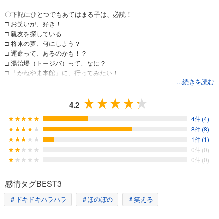
〇下記にひとつでもあてはまる子は、必読！
□ お笑いが、好き！
□ 親友を探している
□ 将来の夢、何にしよう？
□ 運命って、あるのかも！？
□ 湯治場（トージバ）って、なに？
□ 「かねやま本館」に、行ってみたい！
...続きを読む
〇あらすじ
4.2
――「だって、あいつ、いつも笑ってたから」
4件 (4)
千葉尚太郎（通称：チバ）は教室で起こったささいな事件をきっかけ
8件 (8)
に、クラスで空気のように扱われている。嫌われ者になり、とうとう人
1件 (1)
前で発言することができなくなったチバがたどりついたのは、中学生専
0件 (0)
門の湯治場「かねやま本館」だった。
0件 (0)
ここでチバは、明るくにくめない赤毛の男の子「アツ」に出会い、意気
投合、その日のうちにお笑いコンビを結成する。
感情タグBEST3
いつも元気で人気者に見えたアツ。ところが、そんなアツが、制止する
＃ドキドキハラハラ
＃ほのぼの
＃笑える
チバの腕をも、ふりきり、かねやま本館の「規則その一、紫色の暖簾は
けっしてのぞいてはならない」を破ってしまった。チバの手元に残され