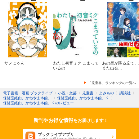
サメにゃん
わたし初音ミク こまって
あの星が降る丘で、
いるの
また出会...
「児童書」ランキングの一覧へ
電子書籍・漫画 ブックライブ
〉
小説・文芸
〉
児童書
〉
よみもの
〉
講談社
〉
保健室経由、かねやま本館。
〉
保健室経由、かねやま本館。２
〉
保健室経由、かねやま本館。２のレビュー
新刊やお得な情報
をお届けします！
ブックライブアプリ
アプリの通知でお得情報を受け取ろう！