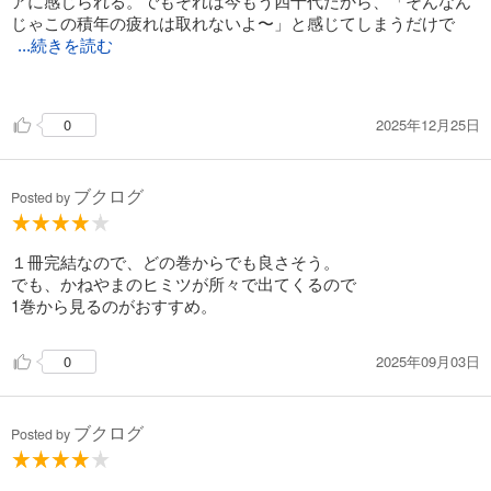
アに感じられる。でもそれは今もう四十代だから、「そんなん
じゃこの積年の疲れは取れないよ〜」と感じてしまうだけで
...続きを読む
、もし中学生のときに出会っていたら、素直にそうかと受け取
っていたのかな。
2025年12月25日
0
指定されたお湯に入ると、毛穴から何か悪しきものが出てい
くような感じがして、そして黒い煙がわきたって胸を重たくし
ていたものの姿が見える。そして白い手ぬぐいに、お湯の効能
ブクログ
を示す言葉が浮かび上がる⋯⋯。湯上がり後の休憩室では、ち
Posted by
ょっとした交流と、おいしいおにぎり、お茶。
そんなふうに上手に休息ができて、その効果を実感するとい
う経験を、若いうちにすることが大事なのかもしれない。疲れ
１冊完結なので、どの巻からでも良さそう。
てるのがデフォルト？みたいになっちゃうからな。
でも、かねやまのヒミツが所々で出てくるので
1巻から見るのがおすすめ。
2025年09月03日
0
ブクログ
Posted by