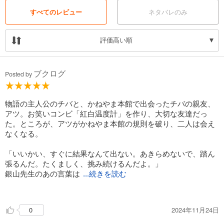
たのは、アツが置いていった一冊の赤いノート、『俺様のネタ帳』。
すべてのレビュー
ネタバレのみ
このノートに、アツが規則を破った理由が書かれているのかもしれな
い。どうにかしてアツを救いたいチバは、意を決してノートを開く。
評価高い順
そこに書かれていた、親友・アツの驚くべき「悩み」と「本音」と
は……！？
ブクログ
Posted by
銀山先生って何者？ かねやま本館って何？ 温泉には効能が？
「疲れたら、休んでもいいんだ」
かねやま本館で出合う怪しい人間や子どもたちとの交流、温泉での休憩
物語の主人公のチバと、かねやま本館で出会ったチバの親友、
を通し、自分自身の悩みに向きあっていく、心温まる物語。シリーズ第
アツ。お笑いコンビ「紅白温度計」を作り、大切な友達だっ
二巻！
た。ところが、アツがかねやま本館の規則を破り、二人は会え
なくなる。
「いいかい、すぐに結果なんて出ない。あきらめないで、踏ん
張るんだ。たくましく、挑み続けるんだよ。」
銀山先生のあの言葉は
...続きを読む
、やっぱり正しかった。（本文より）
2024年11月24日
0
アツの悩みとは？二人の行方は？紅白温度計はどうなるの？
うるっと涙のシリーズ、第二巻目。