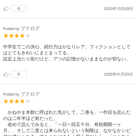
もしれない。
2020年10月29日
0
今の子は休むのが下手って銀山先生は言ってたけど、大人はも
ちろん子どもも休みのとりかたを知らないのかもなー。疲れた
ら休む、あたりまえだけど忘れちゃいけないことだよね。
ブクログ
Posted by
中学生でこの決心、続行力はかなりレア。フィクションとして
はとてもきれいにまとまってる。
設定上当たり前だけど、アツの記憶がないままなのが切ない。
2026年01月23日
0
ブクログ
Posted by
かねやま本館に呼ばれた気がして、二巻を。一作目を読んだ
のは二年半ほど前だった。
改めて読んでみると、「一日一回五十分、有効期限一ヶ
月」、そして二度とは来られないという制限は、なかなかシビ