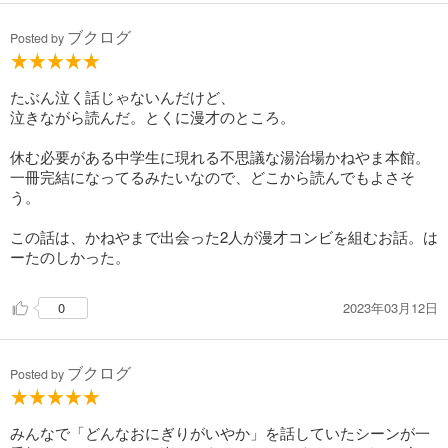
ブクログ
Posted by
たぶん泣く話じゃないんだけど、
泣きながら読んだ。とくに漫才のところ。
休む必要がある中学生に現れる不思議な湯治場かねやま本館。
一冊完結になってるみたいなので、どこから読んでもよさそ
う。
この話は、かねやまで出会った2人が漫才コンビを組むお話。は
ーたのしかった。
2023年03月12日
0
ブクログ
Posted by
みんなで「どんなおにぎりがいやか」を話していたシーンが一