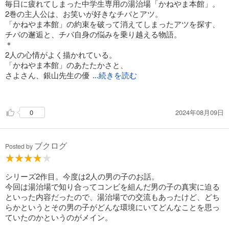
毎日に疲れてしまった中学生専用の湯治場「かねやま本館」。
2巻の主人公は、お笑いが好きなチバとアツ。
「かねやま本館」の約束を破って消えてしまったアツを探す、
チバの邂逅と、チバ自身の悩みを乗り越える物語。
＊
2人の心情がよく描かれている。
「かねやま本館」のあたたかさと、
さよさん、銀山先生の優
...続きを読む
しさに、胸が熱くなる。
＊
2024年08月09日
0
誰も本当に「悪い」人はいない（と私は思う）。
だけど、それぞれの思いがぶつかることによって、
誰かを傷つけてしまったり、
ブクログ
トラブルになってしまったりする。
Posted by
もちろんそれは、大人になっても同じこと。
だからこそ、中学時代の壁を乗り越える強さは必要だ。
ただ、まだまだ年齢的に危うい中学生には、
シリーズ2作目。今度は2人の男の子のお話。
「かねやま本館」のような場所が必要なのだろう。
今回は湯治場で知り合ってコンビを組んだ男の子の真実に迫る
この1学期にいろいろあって学校を休みがちだった娘が
といった内容だったので、湯治場での交流もあったけど、どち
出会えたらよかったなぁと思ってしまった。
らかというとその男の子がどんな環境にいてどんなことを思っ
次の巻も楽しみだ。
ていたのかというのがメイン。