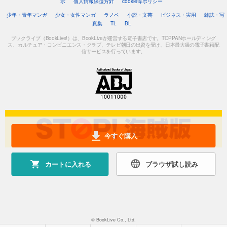
示
個人情報保護方針
cookie等ポリシー
少年・青年マンガ
少女・女性マンガ
ラノベ
小説・文芸
ビジネス・実用
雑誌・写
真集
TL
BL
ブックライブ（BookLive!）は、BookLiveが運営する電子書店です。TOPPANホールディング
ス、カルチュア・コンビニエンス・クラブ、テレビ朝日の出資を受け、日本最大級の電子書籍配
信サービスを行っています。
今すぐ購入
カートに入れる
ブラウザ試し読み
© BookLive Co., Ltd.