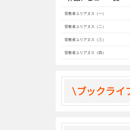
ユリアヌスは、ローマ帝国の大都
友達もできた。金髪で明るい目の
背教者ユリアヌス（一）
ゾナスたち学友とはいい関係だし
る。ゾナスは政治論議をするが、
背教者ユリアヌス（二）
ユリアヌスは葡萄相場を仕切る商
を唯一の楽しみとし、それを巡っ
背教者ユリアヌス（三）
そんな学びを行っていたユリアヌ
背教者ユリアヌス（四）
ヌスに運命のような出会いが訪れ
この物語に出てくる女性はそれぞ
ユリアヌスの母のバシリナの明
コンスタンティウス大帝の娘コン
軽業師の花形ディアが身分違いの
そして皇帝コンスタンティウス二
もある人物。
そしてユリアヌスと皇后エウセビ
めに政治手腕を働かせたりコンス
ちょうどその頃、ガリア地方（現