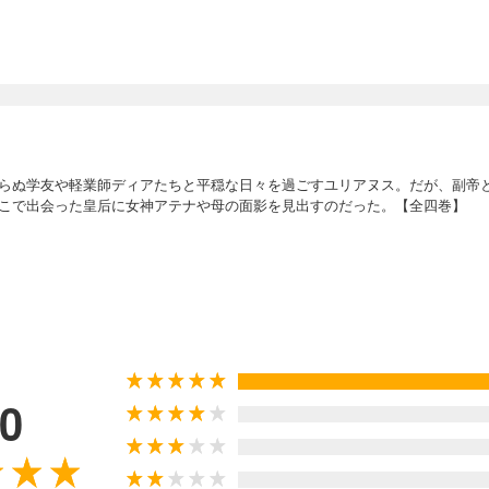
らぬ学友や軽業師ディアたちと平穏な日々を過ごすユリアヌス。だが、副帝
こで出会った皇后に女神アテナや母の面影を見出すのだった。【全四巻】
.0