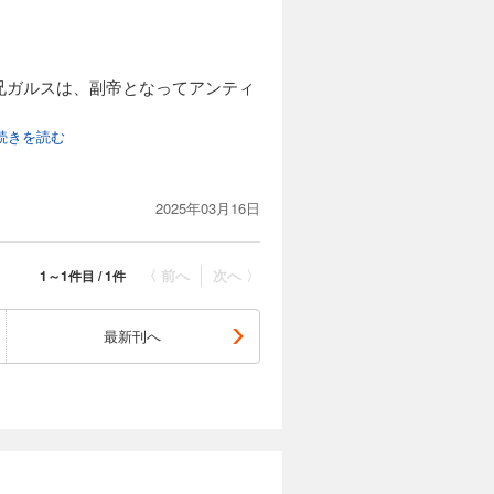
兄ガルスは、副帝となってアンティ
..続きを読む
ていたために殺された。ガルスもユ
2025年03月16日
反乱を疑われるし、もともとのキリ
残虐な行為を行う。
〈 前へ
次へ 〉
1～1件目 / 1件
自分こそが女帝になるべきだと思っ
最新刊へ
となり、ついにガルスは皇帝コンス
ガルスを助ける者はいない。ガルス