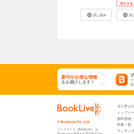
宗教や政治の考えを持ち、自分で
値引きあ
このころのユリアヌスの宗教に対
しそんなキリスト教を信仰する人
試し読み
試
ギリシャ・ローマの神々は、昔か
スト教はそれまでには激しい弾圧
ガリア地方に向かったユリアヌス
ギリシアの神々を信仰しながらキ
て、すべてを神の思し召しのまま
るときにそのようなものが何の役
ブ
新刊やお得な情報
ア
そしてアルプスを通り、ガリアと
をお届けします！
情
なる。
ついにゲルマン人との戦闘が始ま
コンテン
トップペ
無料漫画
© BookLive Co., Ltd.
特集一覧
ブックライブ（BookLive!）は、
ランキン
BookLiveが運営する電子書店です。