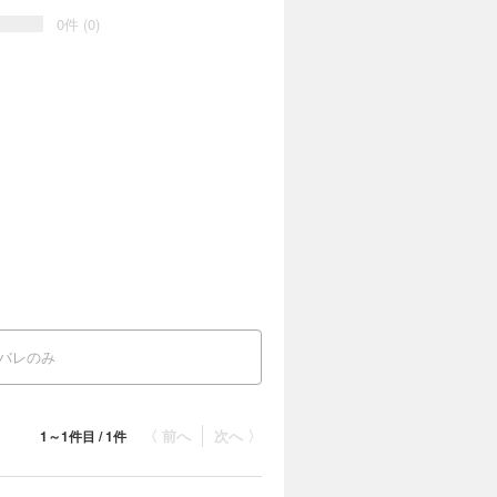
0件 (0)
バレのみ
〈 前へ
次へ 〉
1～1件目 / 1件