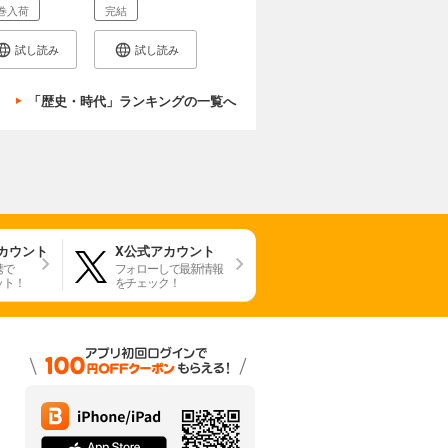
巻入荷
完結
ど他の神々は儀式や祈りだけ。しか
ために人を貶め蔑ろにする。
試し読み
試し読み
え去ることなどないだろう。（キリ
「歴史・時代」ランキングの一覧へ
を捨て、何もかも神の前に投げ出し
な彫刻があるが、人生の不安に怯え
のです。」
アカウント
X公式アカウント
携で
フォローして最新情報
の地方の光景に天啓を受けた心地に
ット！
をチェック！
たのだった。