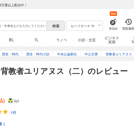
8万冊以上配信中！
Get!
セーフサーチ 中
来店pt
閲覧履
ビジネス
BL
TL
ラノベ
小説・文芸
実用
歴史・時代
歴史・時代小説
中央公論新社
中公文庫
背教者ユリアヌス
】背教者ユリアヌス（二）のレビュー
込)
6
pt
1件
書く