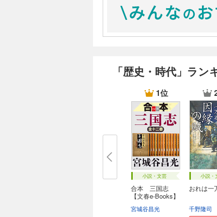
ス二世はユリアヌスと自分の妹ヘ
恋する皇后エウセビアは苦しさの
せるために、自分の派閥の人間を
恋の苦しみのさなかに合った皇后
側近として送り込むことで精一杯
「歴史・時代」ラン
戦闘経験のまったくないユリアヌ
1位
指示の失敗で軍隊が混乱したとき
なり、自分の意志を読み取ってく
兵士たちは、経験もなく年も若く
官とは違ったものを感じ取った。
そしてユリアヌスは、ガリア地方
ままでの指揮官とは違う考えだ。
＜この若い副帝は、そうしたこと
人間が地上に生まれて、ただ一回
済ますことができるのだろう。あ
小説・文芸
小説・
かもしれぬ。（Ｐ385）＞
合本 三国志
おれは一
【文春e-Books】
宮城谷昌光
千野隆司
ユリアヌスは政治的には傍流だっ