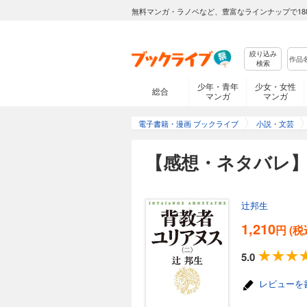
無料マンガ・ラノベなど、豊富なラインナップで18
絞り込み
検索
少年・青年
少女・女性
総合
マンガ
マンガ
電子書籍・漫画 ブックライブ
小説・文芸
【感想・ネタバレ
辻邦生
1,210
円 (税
5.0
レビューを