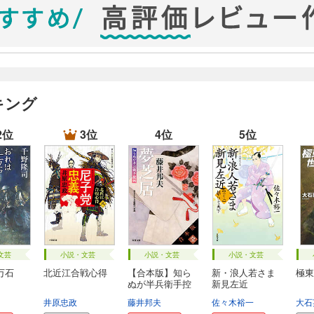
レナを結婚させ、副帝としてガリア地方反乱の抑えとして赴任させ
あまりに政治どころでなくなる。その隙をつき、大司祭エウセビウ
ユリアヌスの周りに配置する。
エウセビアは、自分が完全に遅れを取ったことに気が付き、信頼で
だった。
キング
スが、兵訓練で経験を積む場面で彼の本質がよく見えるんですよ。
2位
3位
4位
5位
に、自分の失策を認めて反省と更なる向上を使ったうえで「しかし
れ！そうすれば等しく正しい動きができるはずだ！」と真摯に語り
力も弱そうで、大帝の親族とは言え政治的には傍流であるユリアヌ
を任されたからには「ガリア人の幸福」のための政治を行わなけれ
を辛い境遇のなかで知らされながらも、なお人間本来の夢のような
きりの性をしか生きられないのなら、人間が果たせぬ夢と思い描い
るいは、こうして夢を見続けた人間があるからこそ、ローマ帝国は
文芸
小説・文芸
小説・文芸
小説・文芸
万石
北近江合戦心得
【合本版】知ら
新・浪人若さま
極東
ぬが半兵衛手控
新見左近
帖...
井原忠政
藤井邦夫
佐々木裕一
大石
たために、むしろローマ帝国のあちらこちらに行ったり、勉学に励