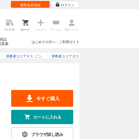
無料会員登録
ログイン
歴
My本棚
カート
フォロー
クーポン
Myページ
雑誌
はじめての方へ
ご利用ガイド
写真集
背教者ユリアヌス（二）
背教者ユリアヌス（二）のレビュー
今すぐ購入
カートに入れる
ブラウザ試し読み