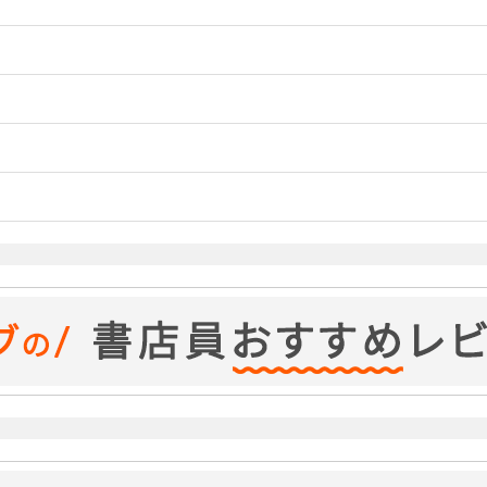
市ニコメディアにいた。哲学を学び、密かにギリシャ古典や宗教に
ゾナス、高名な軽業師一味の花形ディア。ディアはユリアヌスを愛
、ユリアヌスが知らないことをたくさん教えてくれる。しかし立場
ユリアヌスは実際に政治的理由で命も危うい。ゾナスは葡萄の収穫
人や役人たちが収穫量を減らすために葡萄畑を焼き払うことを知っ
ての争いもある。しかし取り仕切る人たちは自分たちが儲けるため
スだが、ガルスを排除したキリスト教派の次の標的はまさしく彼だ
る。皇帝コンスタンティウス二世の皇后エウセビアだ。
れが個性的です。
るさ。
スタンティアは冷酷で高慢で鋼鉄のよう。
ユリアヌスに向けるまっすぐな想い。
世の皇后エウセビアは、酷薄なコンスタンティウス帝を唯一動か
アはお互いを愛し合うようになる。もちろん秘密中の秘密。皇后エ
タンティウス帝を動かしたり尽力する。
在のフランスとかベルギーとか辺り）ではゲルマン人との戦闘が起