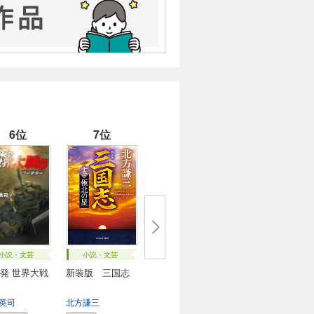
ることにする。
スとその一派はユリアヌスを失敗さ
きるサルスティウスをユリアヌスの
6位
7位
兵の一人ひとりが自分と一心同体に
かける。
スの直接の言葉に、それまでの指揮
ばならないと思っていた。これもい
理想に憧れている。（中略）
たこの美しい夢をどうして描かずに
このように普遍の正義を保ち得たの
小説・文芸
小説・文芸
発 世界大戦
新装版 三国志
英司
北方謙三
むことができた。そこで自分なりの