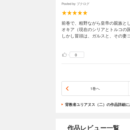
Posted by
ブクログ
前巻で、粗野ながら皇帝の親族と
オキア（現在のシリアとトルコの
しかし冒頭は、ガルスと、その妻
タンティウス二世の妹）の残虐行為
現在のローマはキリスト教を国教
0
リアヌスも、キリスト教に開教し
スト教派閥からは失脚を狙われて
もともとプライドが高く粗野なガ
妻のコンスタンティアは、本来兄
ている。
1巻へ
…もう、この夫婦、手がつけられませ
一連の残虐行為は、ガルス（と、
背教者ユリアヌス（二）の作品詳細に
タンティウス二世に呼び出される
は罪人として処刑される。
作品レビュー一覧