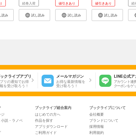
友人を選ぶこともできた。
り
続巻入荷
値引きあり
値引きあり
続
する考えは、キリスト教は人間に向いていて、ギリシャ・ローマな
々は、政治的利用であり人々のことを考えておらず、自分の栄誉の
し読み
試し読み
試し読み
試し読み
らこの地にいた。それが急で強引なキリスト教布教により神々が消
に合っていたんですけど）
は、ローマ帝国の「疲労」を感じる。
リスト教の神にも祈るある女性が言った。「キリスト教徒は、自分
に委託する。そこに安らぎがある。ギリシャには美しい文章や高雅
に立ちましょうか。キリスト教はただ真実だけで飾ることをしない
ックライブアプリ
メールマガジン
LINE公式
プリの通知でお得
お得な最新情報を
アカウント連
の辺境レーヌス河（ライン川）を越えてゆく旅路でユリアヌスはそ
報を受け取ろう！
受け取ろう！
クーポンをゲ
る。激しい戦闘。だがユリアヌスと兵士たちは一体となり乗り越え
ツ
ブックライブ総合案内
ブックライブについて
ージ
はじめての方へ
会社概要
・小説・ラノベ
作品を探す
ブランドについて
アプリダウンロード
採用情報
グ
ご利用ガイド
利用規約