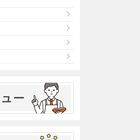
親しみを感じている。身分を超えた
しているのだ。
により見えているものの違いがあ
量から葡萄酒の相場を予測するが、
ている。市井の人々は一杯の葡萄酒
に手荒い真似をする。
った。処刑の危険に晒されるユリア
せる妻で、性格も前向き、政治手腕
ウセビアは、ユリアヌスを助けるた
こっていた。皇帝コンスタンティウ