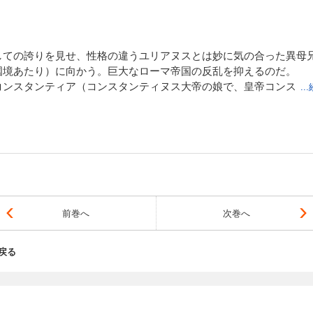
しての誇りを見せ、性格の違うユリアヌスとは妙に気の合った異母
国境あたり）に向かう。巨大なローマ帝国の反乱を抑えるのだ。
コンスタンティア（コンスタンティヌス大帝の娘で、皇帝コンス
.
が並べられてげんなりする…＿|￣|○
としているが、ガルスとユリアヌスの父はローマの多神教を信仰し
ているが、ローマ帝国での立場はかなり悪い。ちょっとしたことで
いる。
ルスは猜疑心を高めて、役人にも任地の人々へもあまりにも過酷で
と夫の取り持ちの役割なのだが、彼女がまた恐ろしく高慢で冷酷で
前巻へ
次巻へ
ん、目が合っただけで酷い殺され方しそう…(-_-;)
ユリアヌス）の失脚を狙う大司祭エウセビウスたちには格好の口実
戻る
。そんな折に、コンスタンティアが熱病で死んでしまう。もう誰も