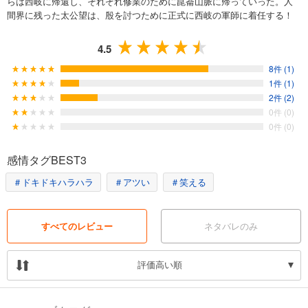
らは西岐に帰還し、それぞれ修業のために崑崙山脈に帰っていった。人
間界に残った太公望は、殷を討つために正式に西岐の軍師に着任する！
4.5
8件 (1)
1件 (1)
2件 (2)
0件 (0)
0件 (0)
感情タグBEST3
＃ドキドキハラハラ
＃アツい
＃笑える
すべてのレビュー
ネタバレのみ
評価高い順