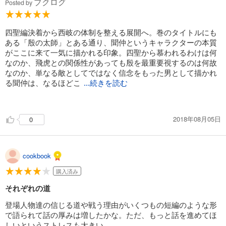
ブクログ
Posted by
四聖編決着から西岐の体制を整える展開へ。巻のタイトルにも
ある「殷の太師」とある通り、聞仲というキャラクターの本質
がここに来て一気に描かれる印象。四聖から慕われるわけは何
なのか、飛虎との関係性があっても殷を最重要視するのは何故
なのか、単なる敵としてではなく信念をもった男として描かれ
る聞仲は、なるほどこ
...続きを読む
こで一気にライバル的な立ち位置として飛躍する印象だ。
合間にはさまる料理回、象レース回とやたらとコメディ的な展
2018年08月05日
0
開が続くのだが、そのコメディ要素の中で実は周にとって大事
なことを描き出していくスタイルが本当に好み。
cookbook
購入済み
それぞれの道
登場人物達の信じる道や戦う理由がいくつもの短編のような形
で語られて話の厚みは増したかな。ただ、もっと話を進めてほ
しいというストレスも大きい。