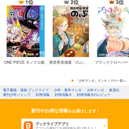
1位
2位
3位
封神演義 13
封神演義 14
封神演義 15
封神演義 16
ONE PIECE モノクロ版
異世界居酒屋「のぶ」
ブラッククローバー
封神演義 17
封神演義 18
「少年マンガ」ランキングの一覧へ
電子書籍・漫画 ブックライブ
〉
少年・青年マンガ
〉
少年マンガ
〉
集英社
〉
封神演義 19
週刊少年ジャンプ
〉
封神演義
〉
封神演義 6
〉
封神演義 6のレビュー
封神演義 20
新刊やお得な情報
をお届けします！
封神演義 21
ブックライブアプリ
アプリの通知でお得情報を受け取ろう！