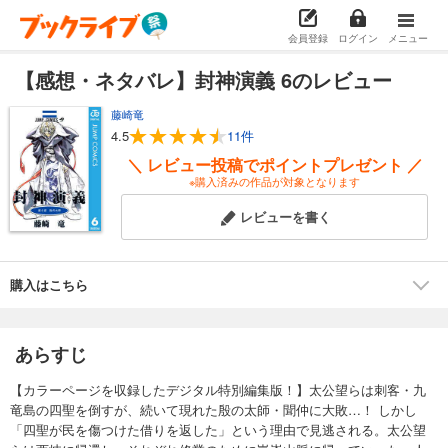
会員登録
ログイン
メニュー
【感想・ネタバレ】封神演義 6のレビュー
藤崎竜
4.5
11件
＼ レビュー投稿でポイントプレゼント ／
※購入済みの作品が対象となります
レビューを書く
購入はこちら
あらすじ
【カラーページを収録したデジタル特別編集版！】太公望らは刺客・九
竜島の四聖を倒すが、続いて現れた殷の太師・聞仲に大敗…！ しかし
「四聖が民を傷つけた借りを返した」という理由で見逃される。太公望