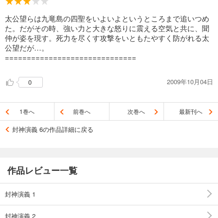
太公望らは九竜島の四聖をいよいよというところまで追いつめ
た。だがその時、強い力と大きな怒りに震える空気と共に、聞
仲が姿を現す。死力を尽くす攻撃をいともたやすく防がれる太
公望だが…。
==============================
2009年10月04日
0
1巻へ
前巻へ
次巻へ
最新刊へ
封神演義 6の作品詳細に戻る
作品レビュー一覧
封神演義 1
封神演義 2