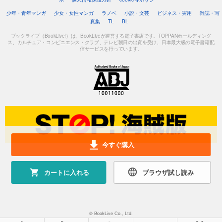
少年・青年マンガ
少女・女性マンガ
ラノベ
小説・文芸
ビジネス・実用
雑誌・写
真集
TL
BL
ブックライブ（BookLive!）は、BookLiveが運営する電子書店です。TOPPANホールディング
ス、カルチュア・コンビニエンス・クラブ、テレビ朝日の出資を受け、日本最大級の電子書籍配
信サービスを行っています。
今すぐ購入
カートに入れる
ブラウザ試し読み
© BookLive Co., Ltd.