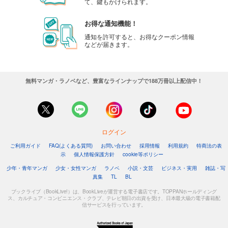
て、鍵もかけられます。
お得な通知機能！
通知を許可すると、お得なクーポン情報
などが届きます。
無料マンガ・ラノベなど、豊富なラインナップで188万冊以上配信中！
ログイン
ご利用ガイド
FAQ(よくある質問)
お問い合わせ
採用情報
利用規約
特商法の表
示
個人情報保護方針
cookie等ポリシー
少年・青年マンガ
少女・女性マンガ
ラノベ
小説・文芸
ビジネス・実用
雑誌・写
真集
TL
BL
ブックライブ（BookLive!）は、BookLiveが運営する電子書店です。TOPPANホールディング
ス、カルチュア・コンビニエンス・クラブ、テレビ朝日の出資を受け、日本最大級の電子書籍配
信サービスを行っています。