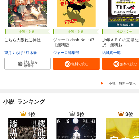
小説・文芸
小説・文芸
小説・文芸
こちら大阪ねこ神社
ジャーロ dash No. 107
少年ＡＢＣの完璧な
【無料版...
択 無料お...
望月くらげ
紅木春
ジャーロ編集部
結城真一郎
試し読み
無料で読む
無料で読む
増量中
「小説」無料一覧へ
小説 ランキング
1位
2位
3位