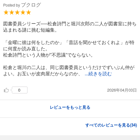
ブクログ
Posted by
図書委員シリーズ──松倉詩門と堀川次郎の二人が図書室に持ち
込まれる謎に挑む短編集。
「金曜に彼は何をしたのか」「昔話を聞かせておくれよ」が特
に何度か読み直した。
松倉詩門という人物が”不思議”でならない。
松倉と堀川の二人は、同じ図書委員というだけでずいぶん仲が
よい。お互いが皮肉屋だからなのか、
...続きを読む
2026年04月03日
0
レビューをもっと見る
すべてのレビューを見る(
34
)