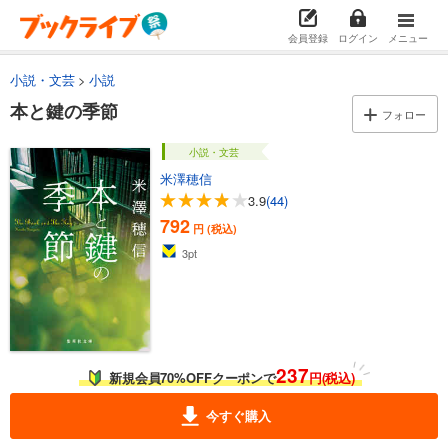
会員登録
ログイン
メニュー
小説・文芸
小説
本と鍵の季節
フォロー
小説・文芸
米澤穂信
3.9
(44)
792
円 (税込)
3
pt
237
新規会員70%OFFクーポンで
円(税込)
今すぐ購入