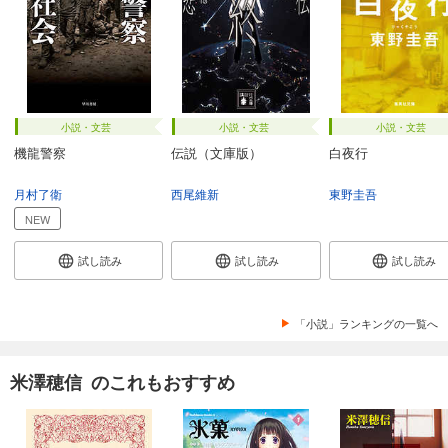
小説・文芸
小説・文芸
小説・文芸
機龍警察
伝説（文庫版）
白夜行
月村了衛
西尾維新
東野圭吾
NEW
試し読み
試し読み
試し読み
「小説」ランキングの一覧へ
米澤穂信 のこれもおすすめ