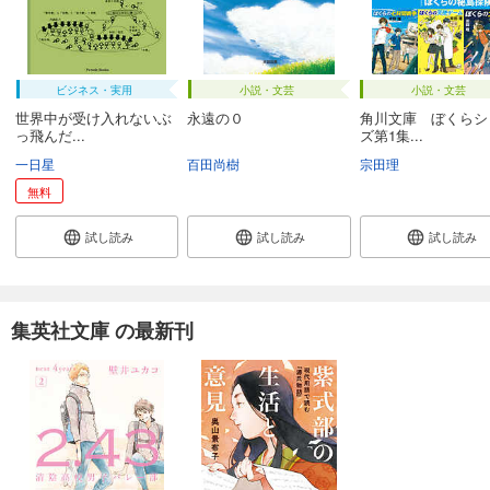
ビジネス・実用
小説・文芸
小説・文芸
世界中が受け入れないぶ
永遠の０
角川文庫 ぼくらシ
っ飛んだ...
ズ第1集...
一日星
百田尚樹
宗田理
無料
試し読み
試し読み
試し読み
集英社文庫 の最新刊