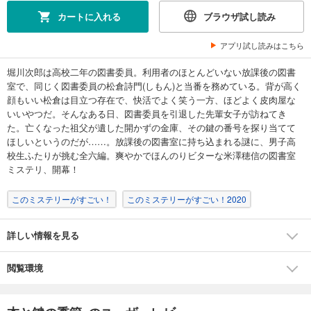
カートに入れる
ブラウザ試し読み
アプリ試し読みはこちら
堀川次郎は高校二年の図書委員。利用者のほとんどいない放課後の図書
室で、同じく図書委員の松倉詩門(しもん)と当番を務めている。背が高く
顔もいい松倉は目立つ存在で、快活でよく笑う一方、ほどよく皮肉屋な
いいやつだ。そんなある日、図書委員を引退した先輩女子が訪ねてき
た。亡くなった祖父が遺した開かずの金庫、その鍵の番号を探り当てて
ほしいというのだが……。放課後の図書室に持ち込まれる謎に、男子高
校生ふたりが挑む全六編。爽やかでほんのりビターな米澤穂信の図書室
ミステリ、開幕！
このミステリーがすごい！
このミステリーがすごい！2020
詳しい情報を見る
閲覧環境