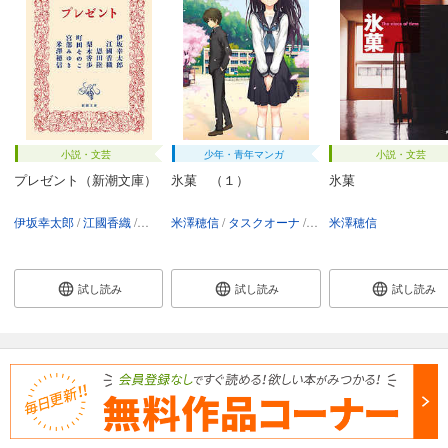
小説・文芸
少年・青年マンガ
小説・文芸
プレゼント（新潮文庫）
氷菓 （１）
氷菓
伊坂幸太郎
江國香織
恩田陸
米澤穂信
梨木香歩
タスクオーナ
町田そのこ
西屋太志（京都アニメー
宮部みゆき
米澤穂信
米澤穂信
試し読み
試し読み
試し読み