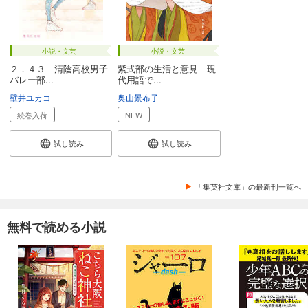
小説・文芸
小説・文芸
２．４３ 清陰高校男子
紫式部の生活と意見 現
バレー部...
代用語で...
壁井ユカコ
奥山景布子
続巻入荷
NEW
試し読み
試し読み
「集英社文庫」の最新刊一覧へ
無料で読める小説