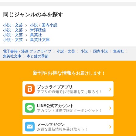
同じジャンルの本を探す
小説・文芸
>
小説
/
国内小説
小説・文芸
>
米澤穂信
小説・文芸
>
集英社
小説・文芸
>
集英社文庫
電子書籍・漫画 ブックライブ
〉
小説・文芸
〉
小説
〉
国内小説
〉
集英社
〉
集英社文庫
〉
本と鍵の季節
新刊やお得な情報
をお届けします！
ブックライブアプリ
アプリの通知でお得情報を受け取ろう！
LINE公式アカウント
アカウント連携で限定クーポンゲット！
メールマガジン
お得な最新情報を受け取ろう！