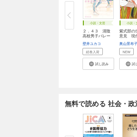
小説・文芸
小説・
２．４３ 清陰
紫式部の
高校男子バレー
意見 現
部...
で...
壁井ユカコ
奥山景布
続巻入荷
NEW
試し読み
試
無料で読める 社会・政