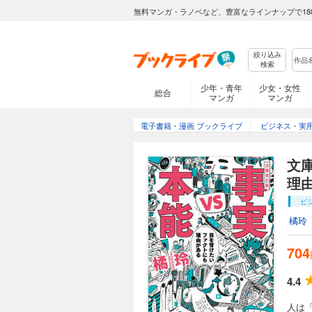
無料マンガ・ラノベなど、豊富なラインナップで18
絞り込み
検索
少年・青年
少女・女性
総合
マンガ
マンガ
電子書籍・漫画 ブックライブ
ビジネス・実
文
理
ビ
橘玲
704
4.4
人は