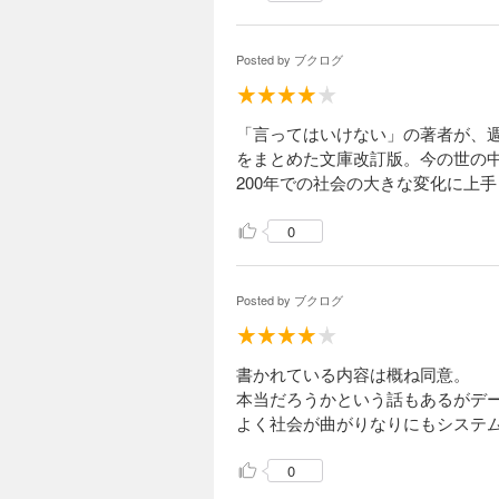
Posted by
ブクログ
「言ってはいけない」の著者が、週刊
をまとめた文庫改訂版。今の世の
200年での社会の大きな変化に上
0
Posted by
ブクログ
書かれている内容は概ね同意。
本当だろうかという話もあるがデ
よく社会が曲がりなりにもシステ
0