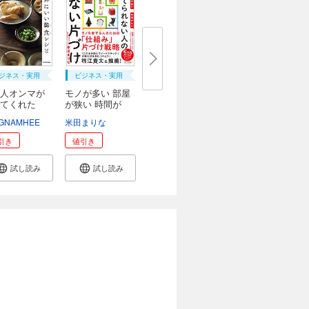
ジネス・実用
ビジネス・実用
人オンマが
モノが多い 部屋
えてくれた
が狭い 時間が
な...
GNAMHEE
米田まりな
引き
値引き
試し読み
試し読み