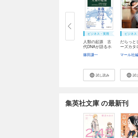
ビジネス・実用
ビジネス
人類の起源 古
だらっと
代DNAが語るホ
ーズカタログ
モ...
篠田謙一
マール社
試し読み
試
集英社文庫 の最新刊