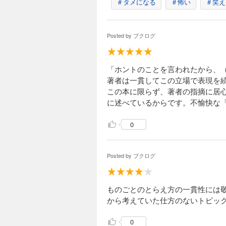
＃タメになる
＃怖い
＃笑え
Posted by
ブクログ
「ホントのことを言われたから、
著者は一貫してこの立場で表現を
この本に限らず、著者の指摘に居
に述べているからです。不愉快な
0
Posted by
ブクログ
ものごとのとらえ方の一貫性には
から考えていた仕方のないトピッ
0