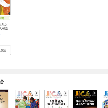
文芸
生活と
代用語
子
し読み
治