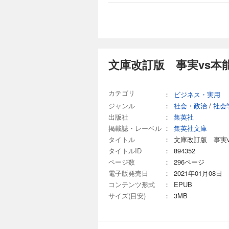
文庫改訂版 事実vs本
カテゴリ
：
ビジネス・実用
ジャンル
：
社会・政治
/
社会
出版社
：
集英社
掲載誌・レーベル
：
集英社文庫
タイトル
：
文庫改訂版 事実
タイトルID
：
894352
ページ数
：
296ページ
電子版発売日
：
2021年01月08日
コンテンツ形式
：
EPUB
サイズ(目安)
：
3MB