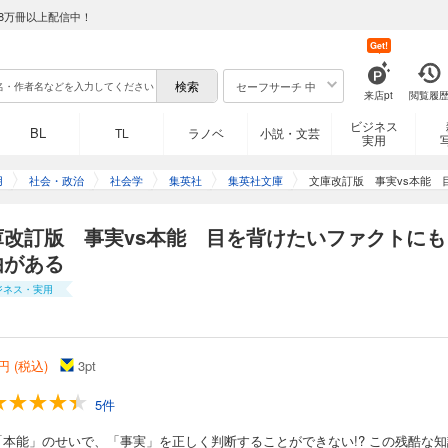
8万冊以上配信中！
Get!
セーフサーチ 中
来店pt
閲覧履
ビジネス
BL
TL
ラノベ
小説・文芸
実用
用
社会・政治
社会学
集英社
集英社文庫
文庫改訂版 事実vs本能 
庫改訂版 事実vs本能 目を背けたいファクトにも
由がある
ジネス・実用
円 (税込)
3
pt
5件
「本能」のせいで、「事実」を正しく判断することができない!? この残酷な知