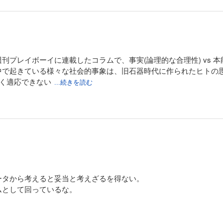
プレイボーイに連載したコラムで、事実(論理的な合理性) vs 本
中で起きている様々な社会的事象は、旧石器時代に作られたヒトの
手く適応できない
...続きを読む
ータから考えると妥当と考えざるを得ない。
ムとして回っているな。