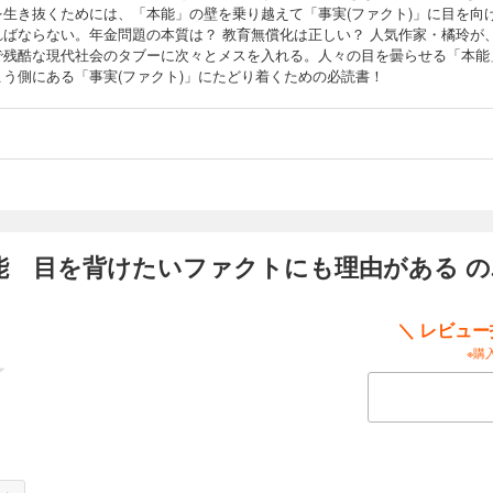
を生き抜くためには、「本能」の壁を乗り越えて「事実(ファクト)」に目を向
ればならない。年金問題の本質は？ 教育無償化は正しい？ 人気作家・橘玲が
で残酷な現代社会のタブーに次々とメスを入れる。人々の目を曇らせる「本能
こう側にある「事実(ファクト)」にたどり着くための必読書！
本能 目を背けたいファクトにも理由がある 
＼ レビュ
※購