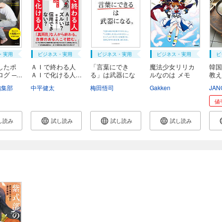
・実用
ビジネス・実用
ビジネス・実用
ビジネス・実用
ビ
したポ
ＡＩで終わる人
「言葉にでき
魔法少女リリカ
韓国
 ─...
ＡＩで化ける人...
る」は武器にな
ルなのは メモ
教
る。
リ...
体...
編集部
中平健太
梅田悟司
Gakken
JAN
値
し読み
試し読み
試し読み
試し読み