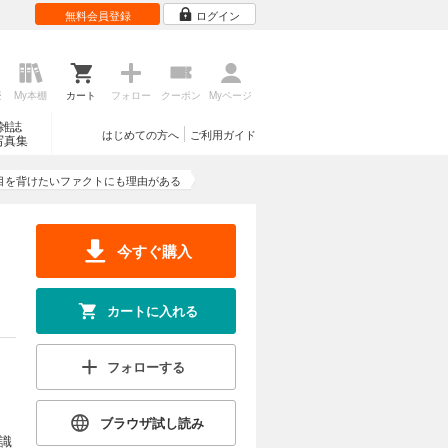
無料会員登録
ログイン
歴
My本棚
カート
フォロー
クーポン
Myページ
雑誌
はじめての方へ
ご利用ガイド
写真集
目を背けたいファクトにも理由がある
今すぐ購入
カートに入れる
フォローする
ブラウザ試し読み
識