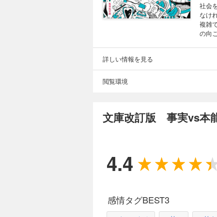
社会
なけ
複雑
の向
詳しい情報を見る
閲覧環境
文庫改訂版 事実vs
4.4
感情タグBEST3