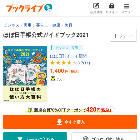
会員登録
ログイン
メニュー
ビジネス・実用
暮らし・健康・美容
ほぼ日手帳公式ガイドブック2021
フォロー
ビジネス・実用
ほぼ日刊イトイ新聞
3.7
(11)
1,400
円 (税込)
7
pt
420
新規会員70%OFFクーポンで
円(税込)
今すぐ購入
カートに入れる
ブラウザ試し読み