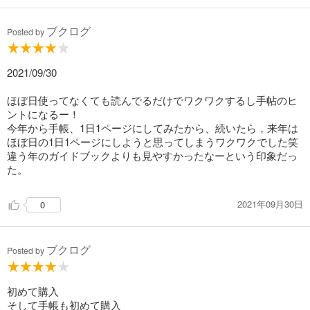
LIFEに合わせた使い方をたっぷり紹介します。
おまけページの活用法も、こちらで紹介！
ブクログ
Posted by
そして、第3章「きわめる」。
ほぼ日手帳を使う人のなかには、
ほれぼれするようなテクニックや
2021/09/30
壮大な文房具のコレクションを
お持ちの方もいらっしゃいます。
ほぼ日使ってなくても読んでるだけでワクワクするし手帖のヒ
漫画家の成家慎一郎さんが
ントになるー！
描き続けている『MOTHER』手帳や、
今年から手帳、1日1ページにしてみたから、続いたら，来年は
新たに仲間入りしたばかりの「day-free」を
ほぼ日の1日1ページにしようと思ってしまうワクワクでした笑
半年で2冊目と使い込んでいる方が登場。
違う年のガイドブックよりも見やすかったなーという印象だっ
そして、これまでの公式ガイドブックに
た。
登場いただいた方から「歴代の達人」として
紹介したい10名の使い方など。
2021年09月30日
0
独自のアイデアできわめた使い方は、
眺めてみるだけでもたのしめますよ。
ブクログ
Posted by
初めて購入
そして手帳も初めて購入