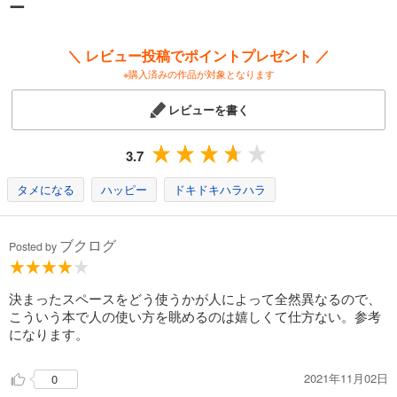
ー
■特集：ほぼ日手帳の使い方大百科。
「はじめる」→「つづける」→「きわめる」
＼ レビュー投稿でポイントプレゼント ／
という３つの段階に分けて、
※購入済みの作品が対象となります
ほぼ日手帳の使い方を解説しています。
レビューを書く
第１章「はじめる」では、
モデルの滝沢カレンさんがその場で
ほぼ日手帳に書きはじめるインタビュー。
3.7
ほぼ日手帳をこれから使ってみたい方、
毎年どう使おうかなと考えている方に、
タメになる
ハッピー
ドキドキハラハラ
ほぼ日手帳の選び方の基本や
気軽にマネできる使い方を紹介します。
ブクログ
Posted by
第２章「つづける」では、
実生活に根ざしたほぼ日手帳の活用法を
テーマ別に集めました。
決まったスペースをどう使うかが人によって全然異なるので、
ラグビー日本代表の山中亮平選手が
こういう本で人の使い方を眺めるのは嬉しくて仕方ない。参考
ラグビーノートとして活用したほぼ日手帳や、
になります。
人気インスタグラマー、づんさん直伝の
「ほぼ日家計簿」の作り方など、
2021年11月02日
0
趣味や仕事、子育て、家のことといった