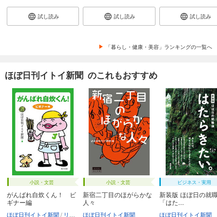
試し読み
試し読み
試し読み
「暮らし・健康・美容」ランキングの一覧へ
ほぼ日刊イトイ新聞 のこれもおすすめ
小説・文芸
小説・文芸
ビジネス・実用
がんばれ自炊くん！ ビ
新宿二丁目のほがらかな
新装版 ほぼ日の就
ギナー編
人々
「はた...
ほぼ日刊イトイ新聞
リリー・フランキー
ほぼ日刊イトイ新聞
ほぼ日刊イトイ新聞