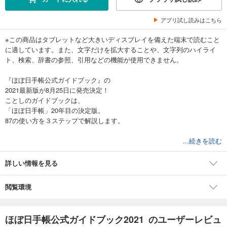
アプリ試し読みはこちら
※この商品はタブレットなど大きいディスプレイを備えた端末で読むこと
に適しています。また、文字だけを拡大することや、文字列のハイライ
ト、検索、辞書の参照、引用などの機能が使用できません。
『ほぼ日手帳公式ガイドブック』の
2021最新版が8月25日に発売決定！
ことしのガイドブックは、
「ほぼ日手帳」20年目の決定版。
87の使い方を３ステップで解説します。
ほぼ日手帳の自由でたのしい使い方から
...続きを読む
2021年版の最新カバーラインナップまで、
ほぼ日手帳の魅力が詰まった公式ガイドブック。
詳しい情報を見る
20年目を迎えるほぼ日手帳の
「決定版」という気持ちで作りました。
閲覧環境
ほぼ日手帳をこれから使ってみたい方も、
長年愛用いただいている方もたのしめる、
ほぼ日手帳ならではの使い方を
ほぼ日手帳公式ガイドブック2021 のユーザーレビュ
丁寧にたっぷり紹介した一冊です。