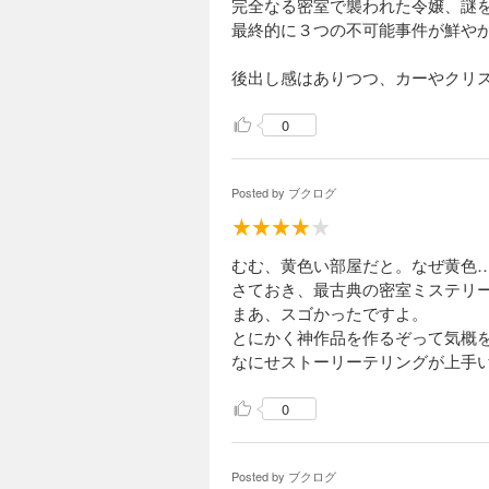
完全なる密室で襲われた令嬢、謎
最終的に３つの不可能事件が鮮や
後出し感はありつつ、カーやクリ
0
Posted by
ブクログ
むむ、黄色い部屋だと。なぜ黄色
さておき、最古典の密室ミステリ
まあ、スゴかったですよ。
とにかく神作品を作るぞって気概
なにせストーリーテリングが上手
0
Posted by
ブクログ