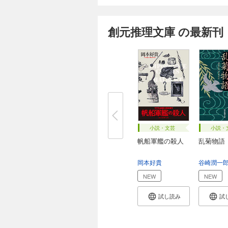
創元推理文庫 の最新刊
小説・文芸
小説・
帆船軍艦の殺人
乱菊物語
岡本好貴
谷崎潤一
NEW
NEW
試し読み
試