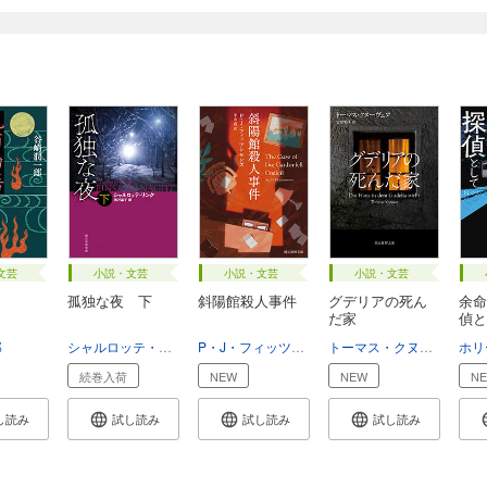
文芸
小説・文芸
小説・文芸
小説・文芸
孤独な夜 下
斜陽館殺人事件
グデリアの死ん
余命
だ家
偵と
郎
シャルロッテ・リンク
浅井晶子
P・J・フィッツシモンズ
中山宥
トーマス・クヌーヴェア
続巻入荷
NEW
NEW
N
し読み
試し読み
試し読み
試し読み