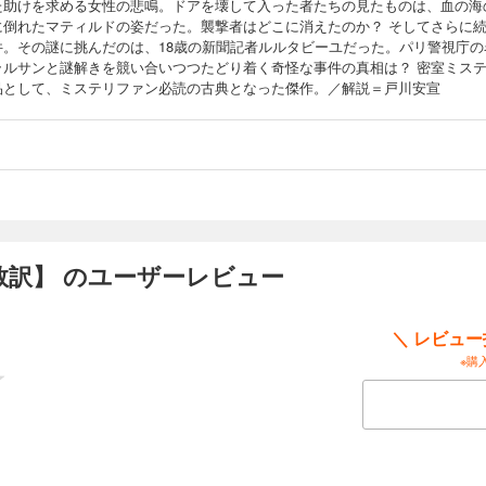
た助けを求める女性の悲鳴。ドアを壊して入った者たちの見たものは、血の海
に倒れたマティルドの姿だった。襲撃者はどこに消えたのか？ そしてさらに
件。その謎に挑んだのは、18歳の新聞記者ルルタビーユだった。パリ警視庁の
ラルサンと謎解きを競い合いつつたどり着く奇怪な事件の真相は？ 密室ミス
品として、ミステリファン必読の古典となった傑作。／解説＝戸川安宣
敦訳】 のユーザーレビュー
＼ レビュ
※購