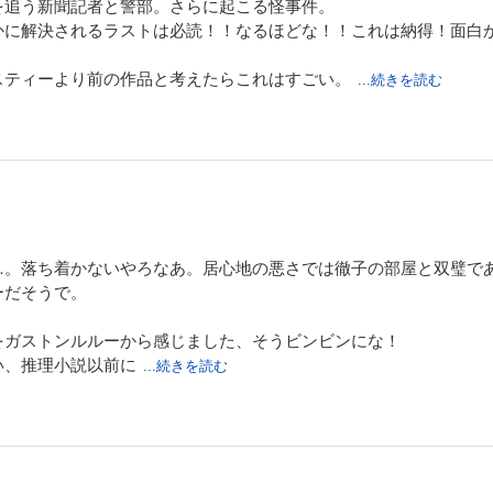
を追う新聞記者と警部。さらに起こる怪事件。
かに解決されるラストは必読！！なるほどな！！これは納得！面白
スティーより前の作品と考えたらこれはすごい。
...続きを読む
…。落ち着かないやろなあ。居心地の悪さでは徹子の部屋と双璧で
ーだそうで。
をガストンルルーから感じました、そうビンビンにな！
い、推理小説以前に
...続きを読む