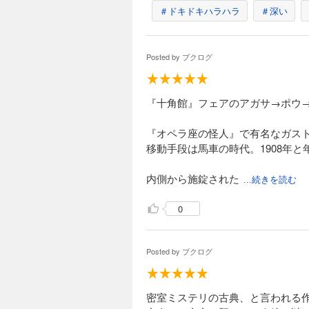
＃ドキドキハラハラ
＃深い
Posted by
ブクログ
『十角館』フェアのアガサ→ポウ
『オペラ座の怪人』で有名なガス
移動手段は馬車の時代。1908年
内側から施錠された
...続きを読む
0
Posted by
ブクログ
密室ミステリの古典、と言われる