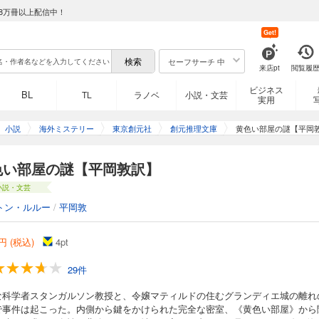
8万冊以上配信中！
Get!
セーフサーチ 中
来店pt
閲覧履
ビジネス
BL
TL
ラノベ
小説・文芸
実用
小説
海外ミステリー
東京創元社
創元推理文庫
黄色い部屋の謎【平岡
色い部屋の謎【平岡敦訳】
小説・文芸
トン・ルルー
/
平岡敦
円 (税込)
4
pt
29件
な科学者スタンガルソン教授と、令嬢マティルドの住むグランディエ城の離れ
で事件は起こった。内側から鍵をかけられた完全な密室、《黄色い部屋》から