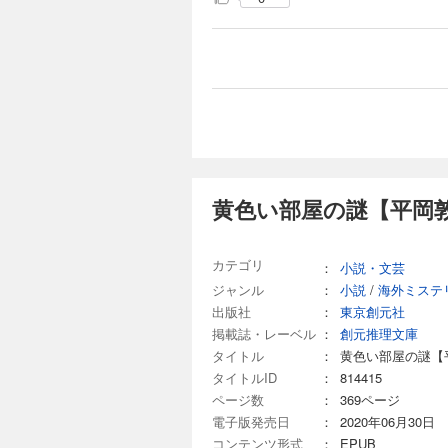
黄色い部屋の謎【平岡敦
カテゴリ
：
小説・文芸
ジャンル
：
小説
/
海外ミステ
出版社
：
東京創元社
掲載誌・レーベル
：
創元推理文庫
タイトル
：
黄色い部屋の謎【
タイトルID
：
814415
ページ数
：
369ページ
電子版発売日
：
2020年06月30日
コンテンツ形式
：
EPUB