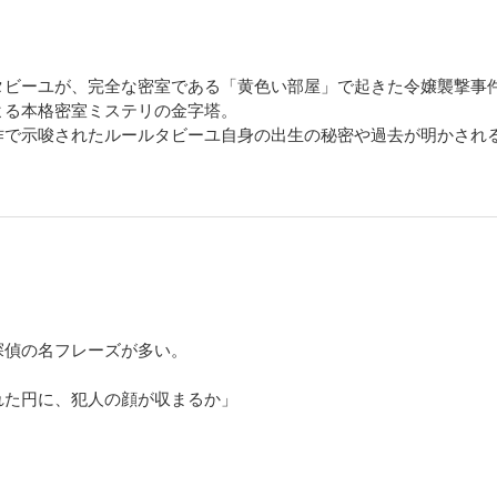
タビーユが、完全な密室である「黄色い部屋」で起きた令嬢襲撃事
よる本格密室ミステリの金字塔。
作で示唆されたルールタビーユ自身の出生の秘密や過去が明かされ
探偵の名フレーズが多い。
れた円に、犯人の顔が収まるか」