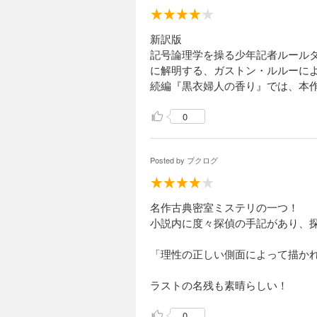
新訳版
記号論理学を操る少年記者ルール
に解明する、ガストン・ルルーに
続編『黒衣婦人の香り』では、本
0
Posted by
ブクログ
名作古典密室ミステリの一つ！
小説内に度々探偵の手記があり、
「理性の正しい側面によって描か
ラストの名残も素晴らしい！
0