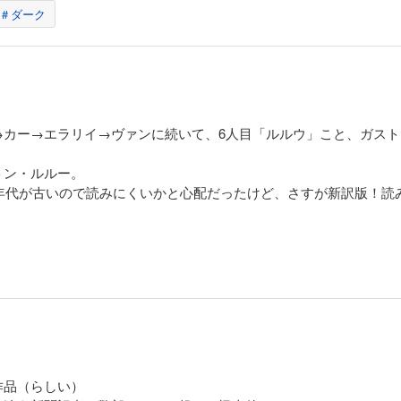
＃ダーク
→カー→エラリイ→ヴァンに続いて、6人目「ルルウ」こと、ガス
トン・ルルー。
と年代が古いので読みにくいかと心配だったけど、さすが新訳版！読
作品（らしい）