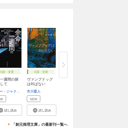
小説・文芸
小説・文芸
一週間の探
ヴァンプドッグ
して
は叫ばない
安原実津
ホリー・ジャクソン
服部京子
市川憂人
EW
NEW
試し読み
試し読み
「創元推理文庫」の最新刊一覧へ