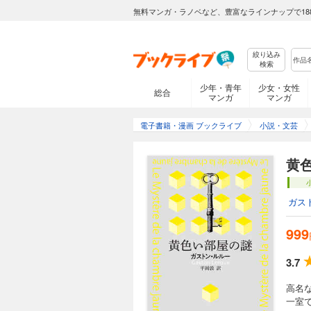
無料マンガ・ラノベなど、豊富なラインナップで18
絞り込み
検索
少年・青年
少女・女性
総合
マンガ
マンガ
電子書籍・漫画 ブックライブ
小説・文芸
黄
ガス
999
3.7
高名
一室