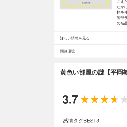
こえ
なか
怪事
警部
の名
詳しい情報を見る
閲覧環境
黄色い部屋の謎【平岡
3.7
感情タグBEST3