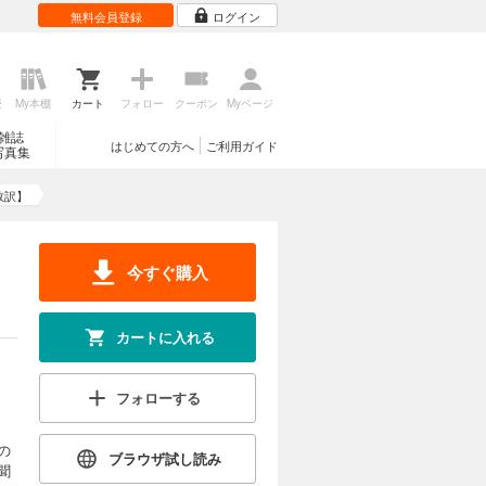
無料会員登録
ログイン
歴
My本棚
カート
フォロー
クーポン
Myページ
雑誌
はじめての方へ
ご利用ガイド
写真集
敦訳】
今すぐ購入
カートに入れる
フォローする
の
ブラウザ試し読み
聞