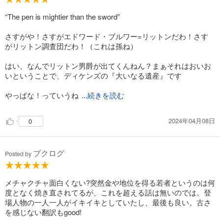
“The pen is mightier than the sword”
さすがや！さすがエドワード・ブルワー=リットンだわ！さす
がリットン調査団だわ！（これは孫ね）
はい、なんでリットン男爵が出てくんねん？まぁそれはおいお
いということで、ディケンズの『大いなる遺産』です
やっぱな！っていうね
...続きを読む
2024年04月08日
0
ブクログ
Posted by
メチャクチャ面白くない?突然金や地位を得る若者というのは何
度となく焼き直されてるが、これを超える話は無いのでは。登
場人物の一人一人がイキイキとしていたし、最後も良い。古さ
を感じない翻訳もgood!