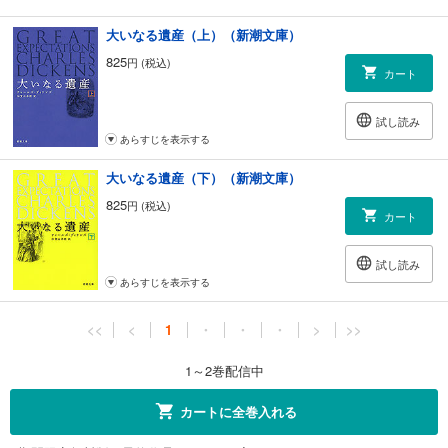
大いなる遺産（上）（新潮文庫）
825
円 (税込)
カート
試し読み
あらすじを表示する
大いなる遺産（下）（新潮文庫）
825
円 (税込)
カート
試し読み
あらすじを表示する
<<
<
1
・
・
・
>
>>
1～2巻配信中
カートに全巻入れる