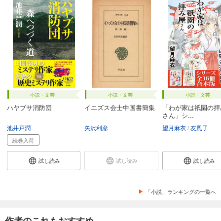
小説・文芸
小説・文芸
小説・文芸
ハヤブサ消防団
イエズス会士中国書簡集
「わが家は祇園の拝
さん」シ...
池井戸潤
矢沢利彦
望月麻衣
友風子
続巻入荷
試し読み
試し読み
試し読み
「小説」ランキングの一覧へ
作者のこれもおすすめ