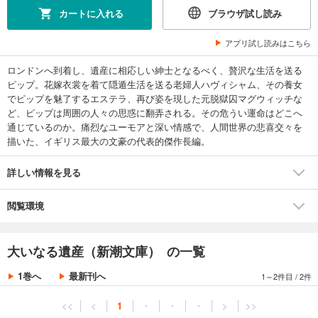
カートに入れる
ブラウザ試し読み
アプリ試し読みはこちら
ロンドンへ到着し、遺産に相応しい紳士となるべく、贅沢な生活を送る
ピップ。花嫁衣裳を着て隠遁生活を送る老婦人ハヴィシャム、その養女
でピップを魅了するエステラ、再び姿を現した元脱獄囚マグウィッチな
ど、ピップは周囲の人々の思惑に翻弄される。その危うい運命はどこへ
通じているのか。痛烈なユーモアと深い情感で、人間世界の悲喜交々を
描いた、イギリス最大の文豪の代表的傑作長編。
詳しい情報を見る
閲覧環境
大いなる遺産（新潮文庫） の一覧
1巻へ
最新刊へ
1～2件目
/
2件
<<
<
1
・
・
・
>
>>