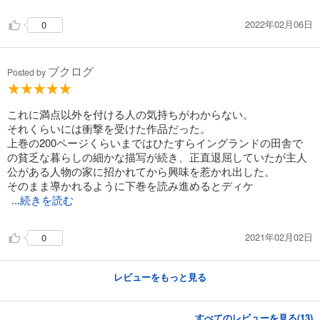
2022年02月06日
0
ブクログ
Posted by
これに満点以外を付ける人の気持ちがわからない。
それくらいには衝撃を受けた作品だった。
上巻の200ページくらいまではひたすらイングランドの田舎で
の貧乏な暮らしの細かな描写が続き、正直退屈していたが主人
公がある人物の家に招かれてから興味を惹かれ出した。
そのまま導かれるように下巻を読み進めるとディケ
...続きを読む
2021年02月02日
0
レビューをもっと見る
すべてのレビューを見る(
13
)