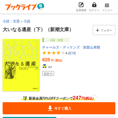
会員登録
ログイン
メニュー
小説・文芸
小説
大いなる遺産（下）（新潮文庫）
フォロー
小説・文芸
チャールズ・ディケンズ
/
加賀山卓朗
4.2
(13)
825
円 (税込)
4
pt
最新刊
247
新規会員70%OFFクーポンで
円(税込)
今すぐ購入