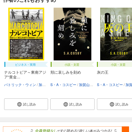
ビジネス・実用
小説・文芸
小説・文芸
ナルコトピア～東南アジ
頬に哀しみを刻め
灰の王
ア“黄金...
パトリック・ウィン
加賀山卓朗
S・A・コスビー
加賀山卓朗
S・A・コスビー
加賀山
試し読み
試し読み
試し読み