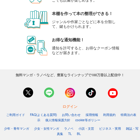
本棚を作って本の整理ができる！
ジャンルや作家ごとなどに本を分類し
て、鍵もかけられます。
お得な通知機能！
通知を許可すると、お得なクーポン情報
などが届きます。
無料マンガ・ラノベなど、豊富なラインナップで188万冊以上配信中！
ログイン
ご利用ガイド
FAQ(よくある質問)
お問い合わせ
採用情報
利用規約
特商法の表
示
個人情報保護方針
cookie等ポリシー
少年・青年マンガ
少女・女性マンガ
ラノベ
小説・文芸
ビジネス・実用
雑誌・写
真集
TL
BL