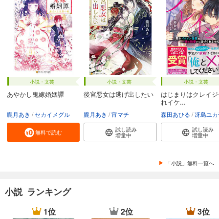
小説・文芸
小説・文芸
小説・文芸
あやかし鬼嫁婚姻譚
後宮悪女は逃げ出したい
はじまりはクレイジ
れイケ...
朧月あき
セカイメグル
朧月あき
宵マチ
森田あひる
冴島ユカ
試し読み
試し読み
無料で読む
増量中
増量中
「小説」無料一覧へ
小説 ランキング
1位
2位
3位