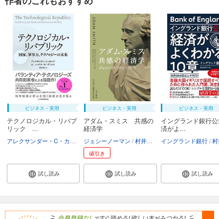
作者のこれもおすすめ
ビジネス・実用
ビジネス・実用
ビジネス・実用
テクノロジカル・リパブ
アダム・スミス 共感の
イングランド銀行公
リック ...
経済学
済がよ...
アレクサンダー・C・カープ
ジェシーノーマン
ニコラス・W・ザミスカ
村井章子
村井章子
イングランド銀行
村井
値引き
試し読み
試し読み
試し読み