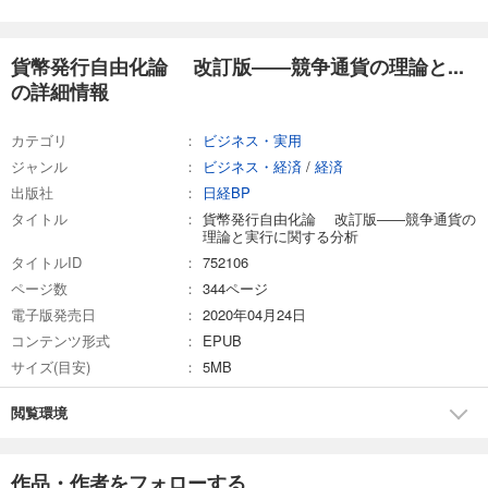
貨幣発行自由化論 改訂版――競争通貨の理論と...
の詳細情報
カテゴリ
ビジネス・実用
ジャンル
ビジネス・経済
/
経済
出版社
日経BP
タイトル
貨幣発行自由化論 改訂版――競争通貨の
理論と実行に関する分析
タイトルID
752106
ページ数
344ページ
電子版発売日
2020年04月24日
コンテンツ形式
EPUB
サイズ(目安)
5MB
閲覧環境
作品・作者をフォローする