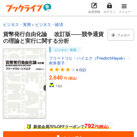
会員登録
ログイン
メニュー
ビジネス・実用
ビジネス・経済
貨幣発行自由化論 改訂版――競争通貨
フォロー
の理論と実行に関する分析
ビジネス・実用
フリードリヒ・ハイエク（FriedrichHayek）
/
村井章子
4.0
(2)
2,640
円 (税込)
13
pt
792
新規会員70%OFFクーポンで
円(税込)