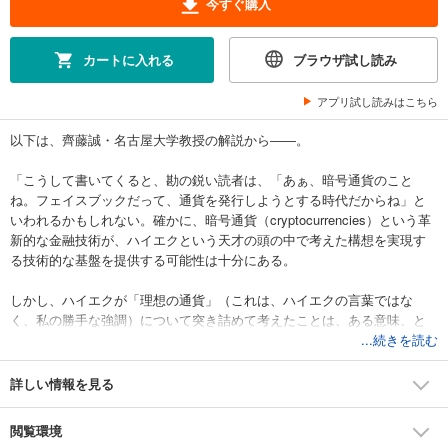
今すぐ購入
カートに入れる
ブラウザ試し読み
アプリ試し読みはこちら
以下は、齊藤誠・名古屋大学教授の解説から――。
「こうして書いてくると、勘の鋭い読者は、「あぁ、暗号通貨のこと
ね。フェイスブックだって、通貨を発行しようとする時代だからね」と
いわれるかもしれない。確かに、暗号通貨（cryptocurrencies）という革
新的な金融技術が、ハイエクという天才の頭の中で考えた構想を実現す
る技術的な基盤を提供する可能性は十分にある。
しかし、ハイエクが「理想の通貨」（これは、ハイエクの言葉ではな
く、私の勝手な強調）について突き詰めて考えたことは、ある意味、と
ても当たり前で、ずいぶんと地味なものであった。そんな通貨は、社会
...続きを読む
経済にとって大変にありがたいのだけれども、その通貨の発行者にとっ
てそれほど儲かりそうにない代物なのである（もしかすると、持ち出し
詳しい情報を見る
にさえなるかもしれない）。
閲覧環境
それにもかかわらず、私的主体が格好のビジネスチャンスとして独自の