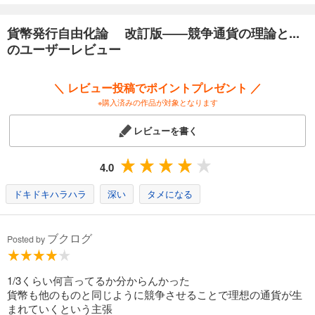
暗号通貨を発行しようと競い、主権国家が、国際的な通貨覇権を握ろう
と自前の暗号通貨を国際標準にしようと企てるかもしれない。暗号通貨
貨幣発行自由化論 改訂版――競争通貨の理論と...
をめぐるさまざまな思惑のために、通貨制度は頑健性を高めるどころ
のユーザーレビュー
か、その脆弱性を強めてしまいかねないのである。
ハイエクの構想では、政府の思惑とは独立に通貨制度が実体経済をしっ
＼ レビュー投稿でポイントプレゼント ／
かりと支える仕組みを作り上げることを意図していたが、暗号通貨とい
※購入済みの作品が対象となります
う金融技術は、通貨制度を実体経済から引き剥がし、仮想空間の最果て
へと強引に引き連れていく怖さがあるのである。言い方を換えると、暗
レビューを書く
号通貨技術は、「理想の通貨」にとって革新的すぎる可能性がある。」
4.0
ドキドキハラハラ
深い
タメになる
ブクログ
Posted by
1/3くらい何言ってるか分からんかった
貨幣も他のものと同じように競争させることで理想の通貨が生
まれていくという主張