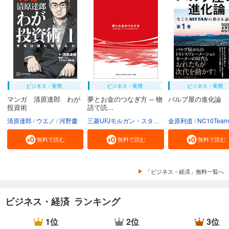
ビジネス・実用
ビジネス・実用
ビジネス・実用
マンガ 清原達郎 わが
夢とお金のつなぎ方 ─ 物
バルブ屋の進化論
投資術
語で読...
清原達郎
ウエノ
河野慶
三菱UFJモルガン・スタンレー証券株式会社
金原利道
NC10Team
無料で読む
無料で読む
無料で読む
「ビジネス・経済」無料一覧へ
ビジネス・経済 ランキング
1位
2位
3位