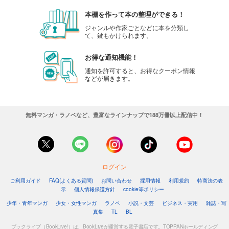
本棚を作って本の整理ができる！
ジャンルや作家ごとなどに本を分類し
て、鍵もかけられます。
お得な通知機能！
通知を許可すると、お得なクーポン情報
などが届きます。
無料マンガ・ラノベなど、豊富なラインナップで188万冊以上配信中！
ログイン
ご利用ガイド
FAQ(よくある質問)
お問い合わせ
採用情報
利用規約
特商法の表
示
個人情報保護方針
cookie等ポリシー
少年・青年マンガ
少女・女性マンガ
ラノベ
小説・文芸
ビジネス・実用
雑誌・写
真集
TL
BL
ブックライブ（BookLive!）は、BookLiveが運営する電子書店です。TOPPANホールディング