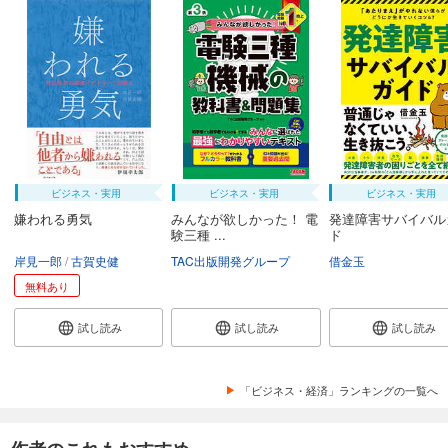
ビジネス・実用
ビジネス・実用
ビジネス・実用
嫌われる勇気
みんなが欲しかった！ 電
発達障害サバイバル
験三種 ...
ド
岸見一郎
古賀史健
TAC出版開発グループ
借金玉
無料あり
試し読み
試し読み
試し読み
「ビジネス・経済」ランキングの一覧へ