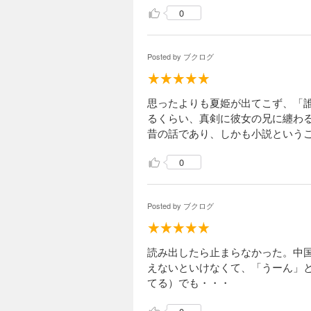
0
Posted by
ブクログ
思ったよりも夏姫が出てこず、「
るくらい、真剣に彼女の兄に纏わ
昔の話であり、しかも小説という
0
Posted by
ブクログ
読み出したら止まらなかった。中
えないといけなくて、「うーん」
てる）でも・・・