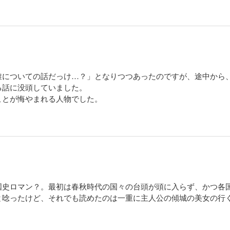
誰についての話だっけ…？」となりつつあったのですが、途中から
る話に没頭していました。
ことが悔やまれる人物でした。
国史ロマン？。最初は春秋時代の国々の台頭が頭に入らず、かつ各
と唸ったけど、それでも読めたのは一重に主人公の傾城の美女の行