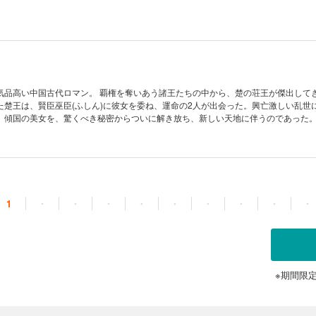
気品高い中国古代ロマン。 覇権を奪いあう諸王たちの中から、楚の荘王が傑出して
た楚王は、賢臣巫臣(ふしん)に彼女を委ね、運命の2人が出会った。興亡激しい乱世
、傾国の美女を、驚くべき秘密からついに解き放ち、新しい天地に伴うのであった
。直木賞受賞作。
1
・
・
・
・
・
・
・
・
・
※期間限