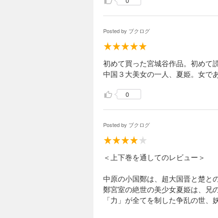
0
Posted by
ブクログ
初めて買った宮城谷作品。初めて
中国３大美女の一人、夏姫。女で
0
Posted by
ブクログ
＜上下巻を通してのレビュー＞
中原の小国鄭は、超大国晋と楚と
鄭宮室の絶世の美少女夏姫は、兄
「力」が全てを制した争乱の世、妖