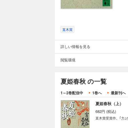
直木賞
詳しい情報を見る
閲覧環境
夏姫春秋 の一覧
1～2巻配信中
1巻へ
最新刊へ
夏姫春秋（上）
682円 (税込)
直木賞受賞作。｢力