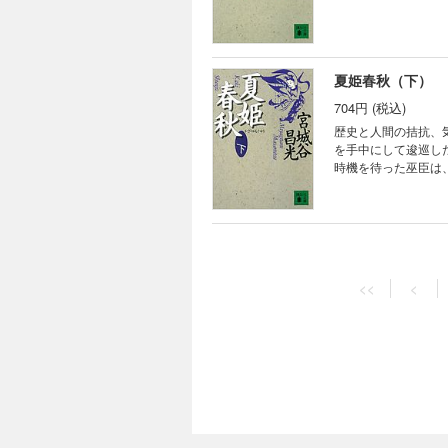
夏姫春秋（下）
704円 (税込)
歴史と人間の拮抗、
を手中にして逡巡し
時機を待った巫臣は
ちた、長編歴史小説
<<
<