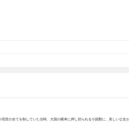
｣が現世の全てを制していた当時、大国の横車に押し切られる小国鄭に、美しい公女