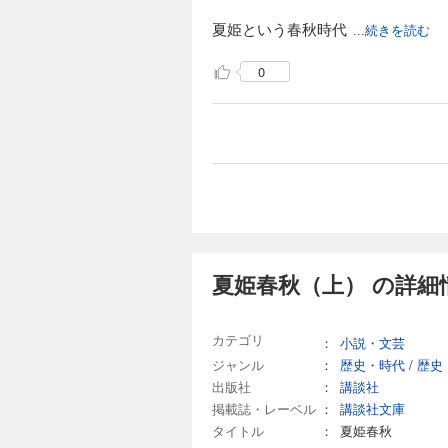
夏姫という春秋時代
...続きを読む
0
夏姫春秋（上） の詳細
カテゴリ
：
小説・文芸
ジャンル
：
歴史・時代
/
歴史
出版社
：
講談社
掲載誌・レーベル
：
講談社文庫
タイトル
：
夏姫春秋