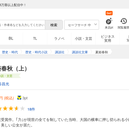
8万冊以上配信中！
Get!
セーフサーチ 中
来店pt
閲覧履
ビジネス
BL
TL
ラノベ
小説・文芸
実用
歴史・時代
歴史・時代小説
講談社
講談社文庫
夏姫春秋
姫春秋（上）
小説・文芸
谷昌光
円 (税込)
3
pt
18件
賞受賞作。｢力｣が現世の全てを制していた当時、大国の横車に押し切られる小
、美しい公女が居た。