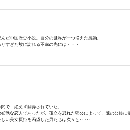
読んだ中国歴史小説。自分の世界が一つ増えた感動。
ありすぎた故に訪れる不幸の先には・・・
の間で、絶えず翻弄されていた。
の妖艶な恋人であったが、孤立を恐れた鄭公によって、陳の公族に
しい美女夏姫を渇望した男たちは次々と･････