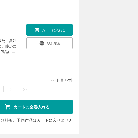
カートに入れる
きた。夏姫
試し読み
に、静かに
。気品にみ
1～2件目
/
2件
>
>>
カートに全巻入れる
定無料版、予約作品はカートに入りません