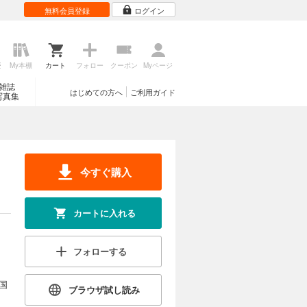
無料会員登録
ログイン
歴
My本棚
カート
フォロー
クーポン
Myページ
雑誌
はじめての方へ
ご利用ガイド
写真集
今すぐ購入
カートに入れる
フォローする
国
ブラウザ試し読み