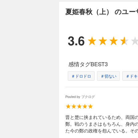
夏姫春秋（上） のユー
3.6
感情タグBEST3
＃ドロドロ
＃切ない
＃ドキ
Posted by
ブクログ
晋と楚に挟まれているため、両国
鄭。戦のうまさはもちろん、身内
た今の鄭の政権を怨んでいる。そ