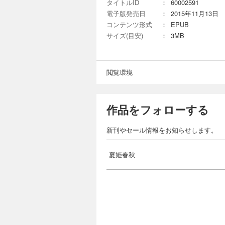
タイトルID
：
60002591
電子版発売日
：
2015年11月13日
コンテンツ形式
：
EPUB
サイズ(目安)
：
3MB
閲覧環境
作品をフォローする
新刊やセール情報をお知らせします。
夏姫春秋