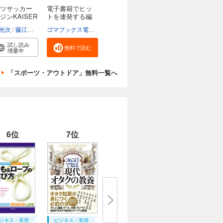
ツサッカー
電子書籍でヒッ
ジンKAISER
トを連発する編
集...
光次
藤江直人
北川外志廣
ゴマブックス電子出版局
試し読み
無料で読む
増量中
「スポーツ・アウトドア」無料一覧へ
6位
7位
ジネス・実用
ビジネス・実用