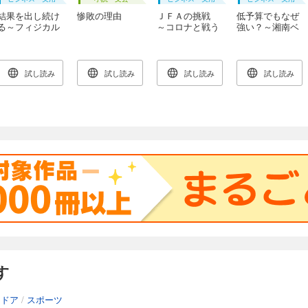
結果を出し続け
惨敗の理由
ＪＦＡの挑戦
低予算でもなぜ
る～フィジカル
～コロナと戦う
強い？～湘南ベ
トレーナーの仕
日本サッカー～
ルマーレと日本
事～
サッカーの現在
地～
試し読み
試し読み
試し読み
試し読み
す
トドア
/
スポーツ