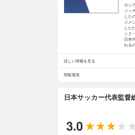
ロシ
ジッ
した
ジメ
しただ
ンス
日本
れる
詳しい情報を見る
閲覧環境
日本サッカー代表監督
3.0