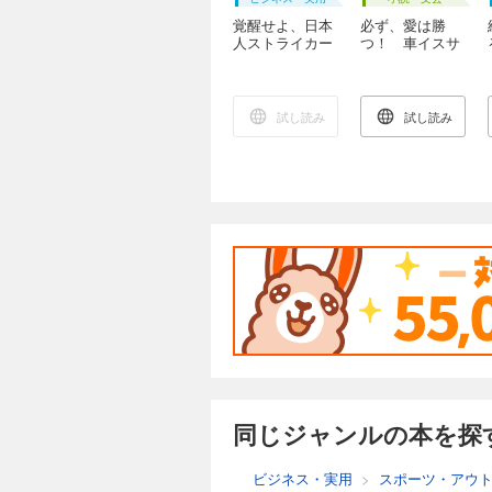
覚醒せよ、日本
必ず、愛は勝
人ストライカー
つ！ 車イスサ
たち～日本は本
ッカー監督 羽
当にフォワード
中田昌の挑戦
不毛の地なのか
～
試し読み
試し読み
同じジャンルの本を探
ビジネス・実用
>
スポーツ・アウ