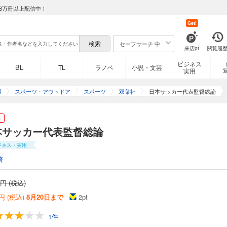
8万冊以上配信中！
Get!
セーフサーチ 中
来店pt
閲覧履
ビジネス
BL
TL
ラノベ
小説・文芸
実用
用
スポーツ・アウトドア
スポーツ
双葉社
日本サッカー代表監督総論
き
本サッカー代表監督総論
ジネス・実用
啓
円 (税込)
円 (税込)
8月20日まで
2
pt
1件