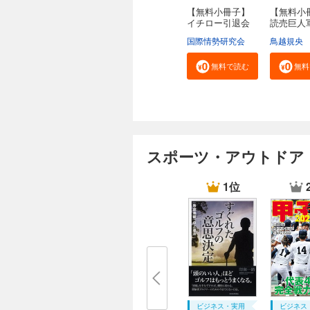
【無料小冊子】
【無料小
イチロー引退会
読売巨人
見...
勝...
国際情勢研究会
鳥越規央
無料で読む
無料
スポーツ・アウトドア
1位
ビジネス・実用
ビジネス