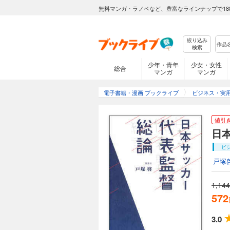
無料マンガ・ラノベなど、豊富なラインナップで18
絞り込み
検索
少年・青年
少女・女性
総合
マンガ
マンガ
電子書籍・漫画 ブックライブ
ビジネス・実
値引
日
ビ
戸塚
1,144
572
3.0