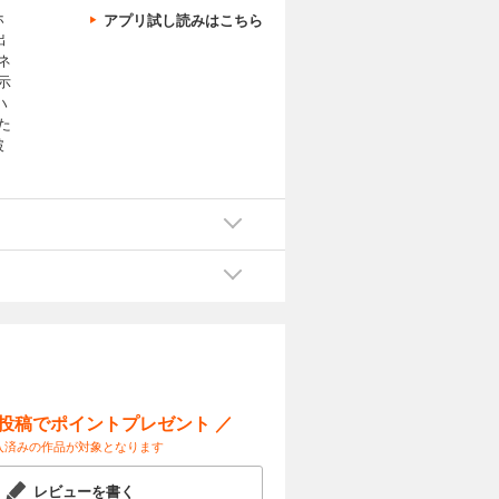
ホ
アプリ試し読みはこちら
出
ネ
示
ハ
た
破
ー投稿でポイントプレゼント ／
入済みの作品が対象となります
レビューを書く