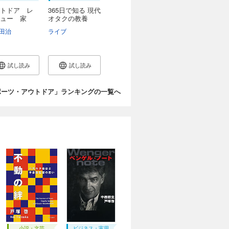
トドア レ
365日で知る 現代
ュー 家
オタクの教養
..
田治
ライブ
試し読み
試し読み
ポーツ・アウトドア」ランキングの一覧へ
小説・文芸
ビジネス・実用