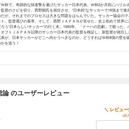
アＷ杯で、奇跡的な快進撃を遂げたサッカー日本代表。Ｗ杯2か月前にハリル
チ監督のクビを切り、西野朗氏を就任させ、“日本的”なサッカーで16強まで進
のだが、それまでのプロセスは大きな問題をはらんでいた。サッカー協会のマ
ント、監督選びの基準、そして、西野ＪＡＰＡＮが見せた、史上初めて世界に
ろう“日本らしいサッカー”の行く末。1993年、「ドーハの悲劇」で散った、
・オフトＪＡＰＡＮ以降のサッカー日本代表の監督を検証し、新監督が就任し
代表が、日本サッカーがどこへ向かうべきなのか、どうすればＷ杯8強の壁を
のかを追う！
総論 のユーザーレビュー
＼ レビュ
※購