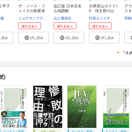
刊 甲子
ザ・ノース・フ
改訂版 日本百名
分県登山ガイド1
アウ
ェイスの創業者
山地図帳
0 埼玉県の山
スキ
は...
庭 .
出版
ジョナサンフランクリン
山と溪谷社
井口耕二
打田エイイチ
羽根
値引きあり
値引きあり
値引きあり
し読み
試し読み
試し読み
試し読み
「ス
め
ビジネス・実用
小説・文芸
ビジネス・実用
ビジネス・実用