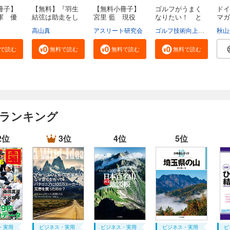
冊子】
【無料】『羽生
【無料小冊子】
ゴルフがうまく
ドイ
軍 優
結弦は助走をし
宮里 藍 現役
なりたい！ と
マガ
な...
最...
思...
（...
高山真
アスリート研究会
ゴルフ技術向上研究会
秋山
で読む
無料で読む
無料で読む
無料で読む
 ランキング
2位
3位
4位
5位
・実用
ビジネス・実用
ビジネス・実用
ビジネス・実用
ビ