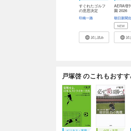
すぐれたゴルフ
AERA増
の意思決定
園 2026
印南一路
朝日新聞
NEW
試し読み
試
戸塚啓 のこれもおすす
ビジネス・実用
小説・文芸