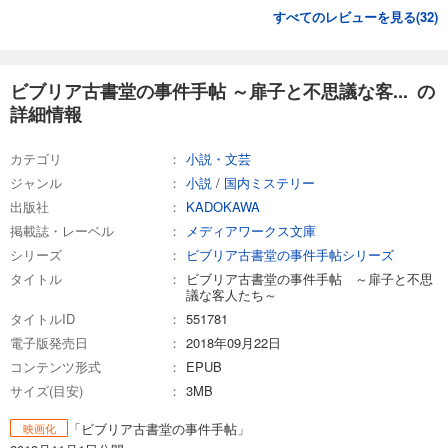
すべてのレビューを見る(
32
)
ビブリア古書堂の事件手帖 ～扉子と不思議な客... の
詳細情報
カテゴリ
小説・文芸
ジャンル
小説
/
国内ミステリー
出版社
KADOKAWA
掲載誌・レーベル
メディアワークス文庫
シリーズ
ビブリア古書堂の事件手帖シリーズ
タイトル
ビブリア古書堂の事件手帖 ～扉子と不思
議な客人たち～
タイトルID
551781
電子版発売日
2018年09月22日
コンテンツ形式
EPUB
サイズ(目安)
3MB
「ビブリア古書堂の事件手帖」
映画化