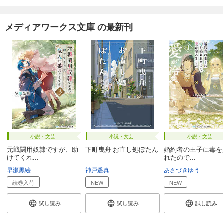
メディアワークス文庫 の最新刊
小説・文芸
小説・文芸
小説・文芸
元戦闘用奴隷ですが、助
下町曳舟 お直し処ぼたん
婚約者の王子に毒を
けてくれ...
れたので...
早瀬黒絵
神戸遥真
あさづきゆう
続巻入荷
NEW
NEW
試し読み
試し読み
試し読み