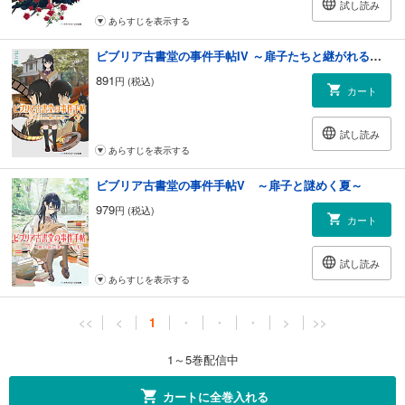
試し読み
あらすじを表示する
ビブリア古書堂の事件手帖IV ～扉子たちと継がれる道～
891
円 (税込)
カート
試し読み
あらすじを表示する
ビブリア古書堂の事件手帖V ～扉子と謎めく夏～
979
円 (税込)
カート
試し読み
あらすじを表示する
<<
<
1
・
・
・
>
>>
1～5巻配信中
カートに全巻入れる