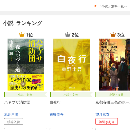
「小説」無料一覧へ
小説 ランキング
1位
2位
3位
小説・文芸
小説・文芸
小説・文芸
ハヤブサ消防団
白夜行
京都寺町三条のホー
池井戸潤
東野圭吾
望月麻衣
続巻入荷
値引きあり