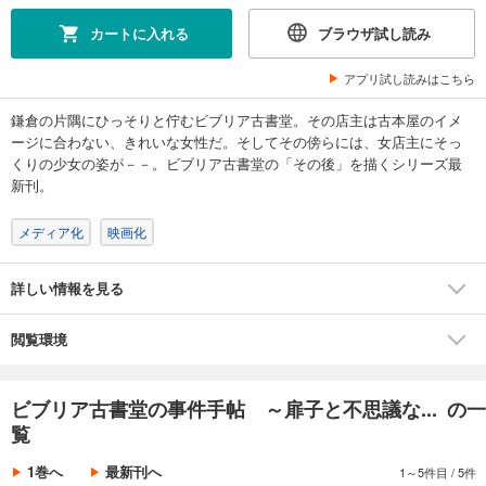
カートに入れる
ブラウザ試し読み
アプリ試し読みはこちら
鎌倉の片隅にひっそりと佇むビブリア古書堂。その店主は古本屋のイメ
ージに合わない、きれいな女性だ。そしてその傍らには、女店主にそっ
くりの少女の姿が－－。ビブリア古書堂の「その後」を描くシリーズ最
新刊。
メディア化
映画化
詳しい情報を見る
閲覧環境
ビブリア古書堂の事件手帖 ～扉子と不思議な... の一
覧
1巻へ
最新刊へ
1～5件目
/
5件