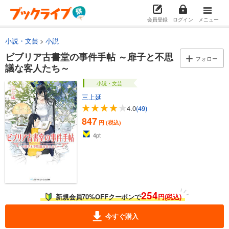
会員登録
ログイン
メニュー
小説・文芸
小説
ビブリア古書堂の事件手帖 ～扉子と不思
フォロー
議な客人たち～
小説・文芸
三上延
4.0
(49)
847
円 (税込)
4
pt
254
新規会員70%OFFクーポンで
円(税込)
今すぐ購入