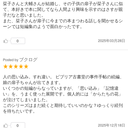
栞子さんと大輔さんが結婚し、その子供の扉子が栞子さんに似
て、本好きで本に関してなら人間より興味を示すのはさすが親
子だなと思いました。
また、栞子さんが扉子に今までの本まつわる話しを聞かせるシ
ーンでは短編集のようで面白かったです。
2025年03月28日
0
ブクログ
Posted by
人の思い込み。すれ違い。 ビブリア古書堂の事件手帖の続編、
娘の扉子ちゃんが出てきます。
いくつかの短編からなっていますが、「思い込み」「記憶違
い」を、うまく使った展開です。個人的には「からたちの花」
が泣けてしまいました。
このシリーズはまだ続くと期待していいのかな？ゆっくり続刊
を待ちたいです。
2025年12月18日
0