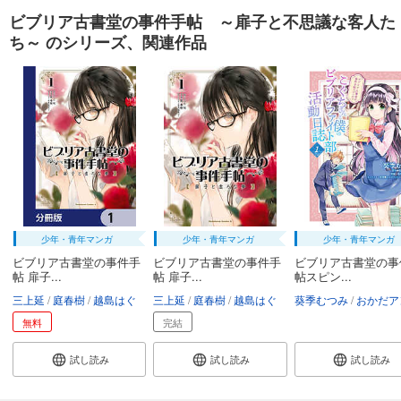
ビブリア古書堂の事件手帖 ～扉子と不思議な客人た
ち～ のシリーズ、関連作品
少年・青年マンガ
少年・青年マンガ
少年・青年マンガ
ビブリア古書堂の事件手
ビブリア古書堂の事件手
ビブリア古書堂の事
帖 扉子...
帖 扉子...
帖スピン...
三上延
庭春樹
越島はぐ
三上延
庭春樹
越島はぐ
葵季むつみ
おかだアン
無料
完結
試し読み
試し読み
試し読み