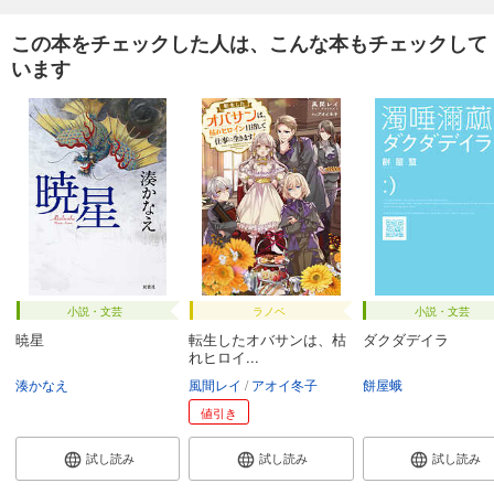
この本をチェックした人は、こんな本もチェックして
います
小説・文芸
ラノベ
小説・文芸
暁星
転生したオバサンは、枯
ダクダデイラ
れヒロイ...
湊かなえ
風間レイ
アオイ冬子
餅屋蛾
値引き
試し読み
試し読み
試し読み