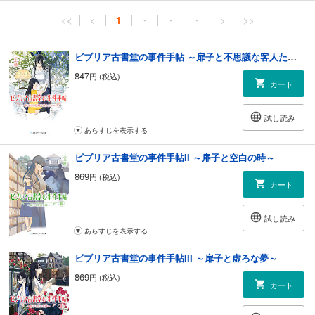
<<
<
1
・
・
・
>
>>
ビブリア古書堂の事件手帖 ～扉子と不思議な客人たち～
847
円 (税込)
カート
試し読み
あらすじを表示する
ビブリア古書堂の事件手帖II ～扉子と空白の時～
869
円 (税込)
カート
試し読み
あらすじを表示する
ビブリア古書堂の事件手帖III ～扉子と虚ろな夢～
869
円 (税込)
カート