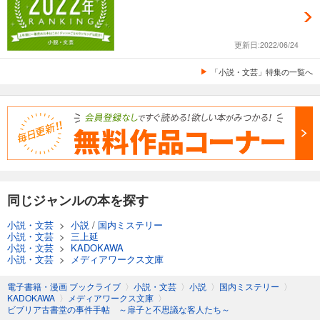
更新日:2022/06/24
「小説・文芸」特集の一覧へ
同じジャンルの本を探す
小説・文芸
>
小説
/
国内ミステリー
小説・文芸
>
三上延
小説・文芸
>
KADOKAWA
小説・文芸
>
メディアワークス文庫
電子書籍・漫画 ブックライブ
〉
小説・文芸
〉
小説
〉
国内ミステリー
〉
KADOKAWA
〉
メディアワークス文庫
〉
ビブリア古書堂の事件手帖 ～扉子と不思議な客人たち～