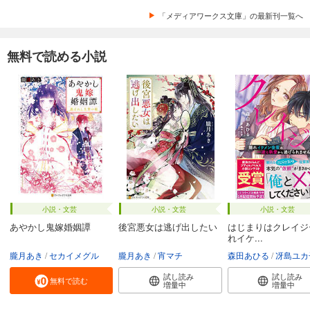
「メディアワークス文庫」の最新刊一覧へ
無料で読める小説
小説・文芸
小説・文芸
小説・文芸
あやかし鬼嫁婚姻譚
後宮悪女は逃げ出したい
はじまりはクレイジ
れイケ...
朧月あき
セカイメグル
朧月あき
宵マチ
森田あひる
冴島ユカ
試し読み
試し読み
無料で読む
増量中
増量中