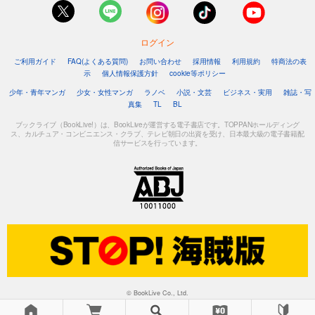
ログイン
ご利用ガイド
FAQ(よくある質問)
お問い合わせ
採用情報
利用規約
特商法の表
示
個人情報保護方針
cookie等ポリシー
少年・青年マンガ
少女・女性マンガ
ラノベ
小説・文芸
ビジネス・実用
雑誌・写
真集
TL
BL
ブックライブ（BookLive!）は、BookLiveが運営する電子書店です。TOPPANホールディング
ス、カルチュア・コンビニエンス・クラブ、テレビ朝日の出資を受け、日本最大級の電子書籍配
信サービスを行っています。
© BookLive Co., Ltd.