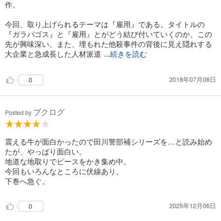
作。
今回、取り上げられるテーマは『雇用』である。タイトルの
『ガラパゴス』と『雇用』とがどう結び付いていくのか、この
先が興味深い。また、埋もれた他殺事件の背後に見え隠れする
大企業と急成長した人材派遣
...続きを読む
2018年07月08日
0
ブクログ
Posted by
震える牛が面白かったので田川警部補シリーズを…と読み始め
たが、やっぱり面白い。
地道な地取りでピースをかき集め中。
今回もいろんなところに伏線あり。
下巻へ急ぐ。
2025年12月06日
0