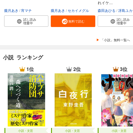
れイケ...
朧月あき
宵マチ
朧月あき
セカイメグル
森田あひる
冴島ユカ
試し読み
試し読み
無料で読む
増量中
増量中
「小説」無料一覧へ
小説 ランキング
1位
2位
3位
小説・文芸
小説・文芸
小説・文芸