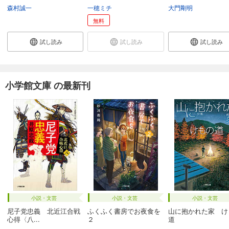
森村誠一
一穂ミチ
大門剛明
無料
試し読み
試し読み
試し読み
小学館文庫 の最新刊
小説・文芸
小説・文芸
小説・文芸
尼子党忠義 北近江合戦
ふくふく書房でお夜食を
山に抱かれた家 け
心得〈八...
２
道