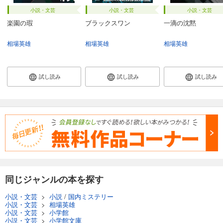
小説・文芸
小説・文芸
小説・文芸
楽園の瑕
ブラックスワン
一滴の沈黙
相場英雄
相場英雄
相場英雄
試し読み
試し読み
試し読み
同じジャンルの本を探す
小説・文芸
>
小説
/
国内ミステリー
小説・文芸
>
相場英雄
小説・文芸
>
小学館
小説・文芸
>
小学館文庫