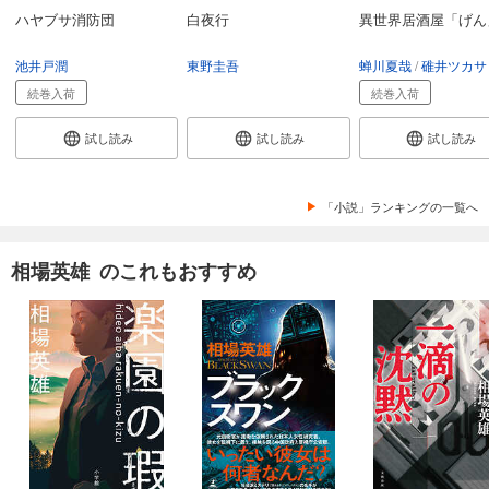
ハヤブサ消防団
白夜行
異世界居酒屋「げん
池井戸潤
東野圭吾
蝉川夏哉
碓井ツカサ
続巻入荷
続巻入荷
試し読み
試し読み
試し読み
「小説」ランキングの一覧へ
相場英雄 のこれもおすすめ