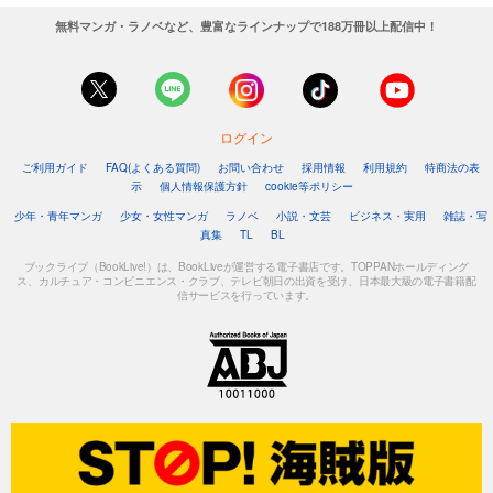
無料マンガ・ラノベなど、豊富なラインナップで188万冊以上配信中！
ログイン
ご利用ガイド
FAQ(よくある質問)
お問い合わせ
採用情報
利用規約
特商法の表
示
個人情報保護方針
cookie等ポリシー
少年・青年マンガ
少女・女性マンガ
ラノベ
小説・文芸
ビジネス・実用
雑誌・写
真集
TL
BL
ブックライブ（BookLive!）は、BookLiveが運営する電子書店です。TOPPANホールディング
ス、カルチュア・コンビニエンス・クラブ、テレビ朝日の出資を受け、日本最大級の電子書籍配
信サービスを行っています。