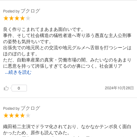
ブクログ
Posted by
良く作りこまれてまあまあ面白いです。
事件、そして社会構造の犠牲者達へ寄り添う愚直な主人公刑事
の姿勢も気持ちいです。
出張先での地元民との交流や地元グルメへ舌鼓を打つシーンは
ほのぼのします。
ただ、自動車産業の真実・労働市場の闇、みたいなのをあまり
に悪意を持って誇張しすぎてるのが鼻につく。社会派リア
...続きを読む
2024年10月28日
0
ブクログ
Posted by
織田裕二主演でドラマ化されており、なかなかテンポ良く面白
かったため、原作も読んでみた。