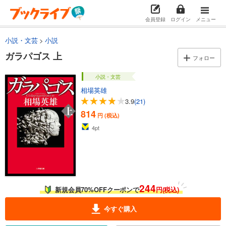
会員登録
ログイン
メニュー
小説・文芸
小説
ガラパゴス 上
フォロー
小説・文芸
相場英雄
3.9
(21)
814
円 (税込)
4
pt
244
新規会員70%OFFクーポンで
円(税込)
今すぐ購入