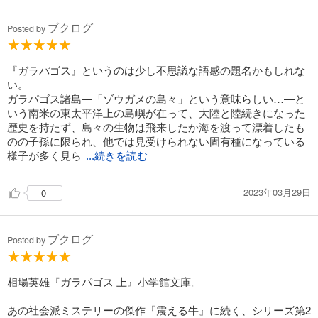
ブクログ
Posted by
『ガラパゴス』というのは少し不思議な語感の題名かもしれな
い。
ガラパゴス諸島―「ゾウガメの島々」という意味らしい…―と
いう南米の東太平洋上の島嶼が在って、大陸と陸続きになった
歴史を持たず、島々の生物は飛来したか海を渡って漂着したも
のの子孫に限られ、他では見受けられない固有種になっている
様子が多く見ら
...続きを読む
2023年03月29日
0
ブクログ
Posted by
相場英雄『ガラパゴス 上』小学館文庫。
あの社会派ミステリーの傑作『震える牛』に続く、シリーズ第2