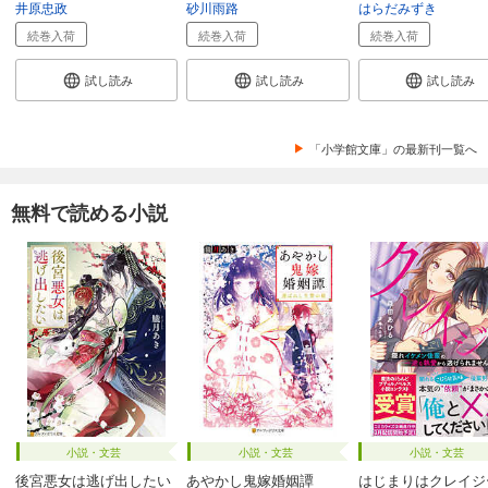
井原忠政
砂川雨路
はらだみずき
続巻入荷
続巻入荷
続巻入荷
試し読み
試し読み
試し読み
「小学館文庫」の最新刊一覧へ
無料で読める小説
小説・文芸
小説・文芸
小説・文芸
後宮悪女は逃げ出したい
あやかし鬼嫁婚姻譚
はじまりはクレイジ