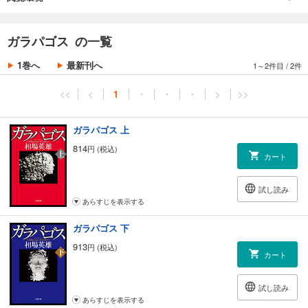
ガラパゴス の一覧
1巻へ
最新刊へ
1～2件目
/
2件
<<
<
1
・
・
・
>
>>
ガラパゴス 上
814
円 (税込)
カート
試し読み
あらすじを表示する
ガラパゴス 下
913
円 (税込)
カート
試し読み
あらすじを表示する