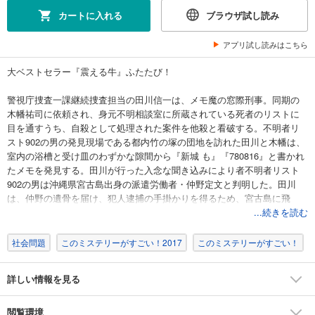
カートに入れる
ブラウザ試し読み
アプリ試し読みはこちら
大ベストセラー『震える牛』ふたたび！
警視庁捜査一課継続捜査担当の田川信一は、メモ魔の窓際刑事。同期の
木幡祐司に依頼され、身元不明相談室に所蔵されている死者のリストに
目を通すうち、自殺として処理された案件を他殺と看破する。不明者リ
スト902の男の発見現場である都内竹の塚の団地を訪れた田川と木幡は、
室内の浴槽と受け皿のわずかな隙間から『新城 も』『780816』と書かれ
たメモを発見する。田川が行った入念な聞き込みにより者不明者リスト
902の男は沖縄県宮古島出身の派遣労働者・仲野定文と判明した。田川
は、仲野の遺骨を届け、犯人逮捕の手掛かりを得るため、宮古島に飛
ぶ。仲野は福岡の高専を優秀な成績で卒業しながら派遣労働者となり、
...続きを読む
日本中を転々としていた……。
現代の生き地獄を暴露する危険きわまりない長編ミステリー！
社会問題
このミステリーがすごい！2017
このミステリーがすごい！
詳しい情報を見る
閲覧環境