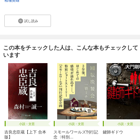
試し読み
この本をチェックした人は、こんな本もチェックして
います
小説・文芸
小説・文芸
小説・文芸
吉良忠臣蔵【上下 合本
スモールワールズ刊行記
鍵師ギドウ
版】
念〈特別...