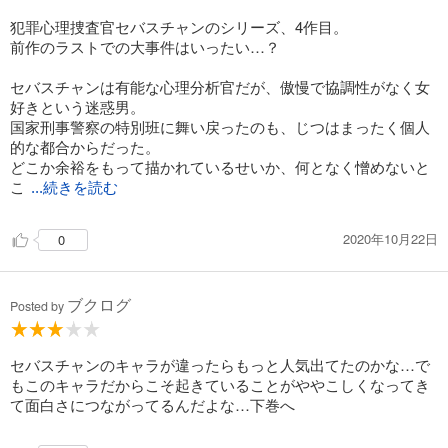
犯罪心理捜査官セバスチャンのシリーズ、4作目。
前作のラストでの大事件はいったい…？
セバスチャンは有能な心理分析官だが、傲慢で協調性がなく女
好きという迷惑男。
国家刑事警察の特別班に舞い戻ったのも、じつはまったく個人
的な都合からだった。
どこか余裕をもって描かれているせいか、何となく憎めないと
こ
...続きを読む
2020年10月22日
0
ブクログ
Posted by
セバスチャンのキャラが違ったらもっと人気出てたのかな…で
もこのキャラだからこそ起きていることがややこしくなってき
て面白さにつながってるんだよな…下巻へ