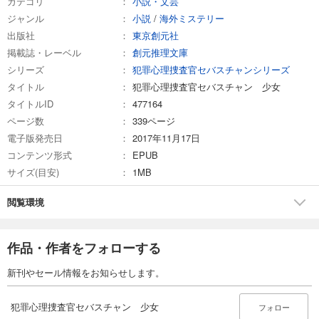
カテゴリ
小説・文芸
ジャンル
小説
/
海外ミステリー
出版社
東京創元社
掲載誌・レーベル
創元推理文庫
シリーズ
犯罪心理捜査官セバスチャンシリーズ
タイトル
犯罪心理捜査官セバスチャン 少女
タイトルID
477164
ページ数
339ページ
電子版発売日
2017年11月17日
コンテンツ形式
EPUB
サイズ(目安)
1MB
閲覧環境
作品・作者をフォローする
新刊やセール情報をお知らせします。
犯罪心理捜査官セバスチャン 少女
フォロー