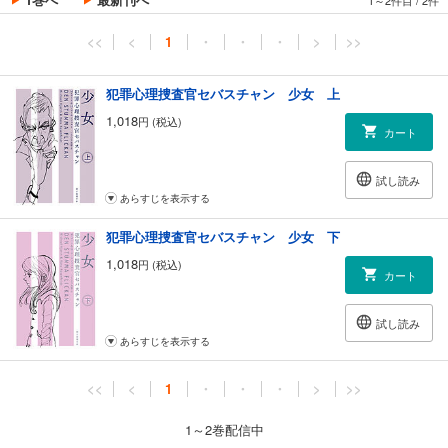
<<
<
1
・
・
・
>
>>
犯罪心理捜査官セバスチャン 少女 上
1,018
円 (税込)
カート
試し読み
あらすじを表示する
犯罪心理捜査官セバスチャン 少女 下
1,018
円 (税込)
カート
試し読み
あらすじを表示する
<<
<
1
・
・
・
>
>>
1～2巻配信中