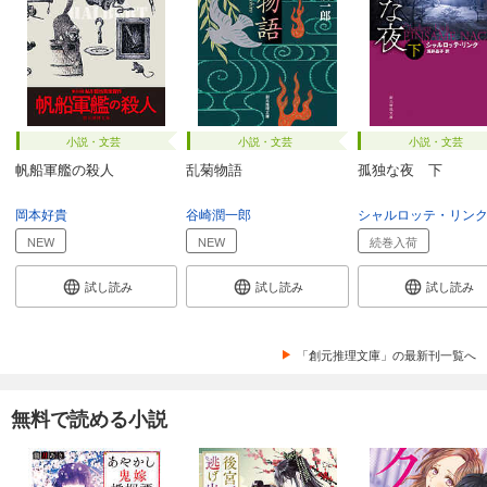
小説・文芸
小説・文芸
小説・文芸
帆船軍艦の殺人
乱菊物語
孤独な夜 下
岡本好貴
谷崎潤一郎
シャルロッテ・リン
NEW
NEW
続巻入荷
試し読み
試し読み
試し読み
「創元推理文庫」の最新刊一覧へ
無料で読める小説