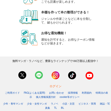
こでも読書が楽しめます。
本棚を作って本の整理ができる！
ジャンルや作家ごとなどに本を分類し
て、鍵もかけられます。
お得な通知機能！
通知を許可すると、お得なクーポン情報
などが届きます。
無料マンガ・ラノベなど、豊富なラインナップで188万冊以上配信中！
ログイン
ご利用ガイド
FAQ(よくある質問)
お問い合わせ
採用情報
利用規約
特商法の表
示
個人情報保護方針
cookie等ポリシー
少年・青年マンガ
少女・女性マンガ
ラノベ
小説・文芸
ビジネス・実用
雑誌・写
真集
TL
BL