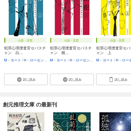
小説・文芸
小説・文芸
小説・文芸
犯罪心理捜査官セバスチ
犯罪心理捜査官セバスチ
犯罪心理捜査官セバ
ャン 白...
ャン 模...
ャン 上
M・ヨート
H・ローセンフェルト
M・ヨート
ヘレンハルメ美穂
H・ローセンフェルト
M・ヨート
ヘレンハルメ
H・ローセンフ
試し読み
試し読み
試し読み
創元推理文庫 の最新刊