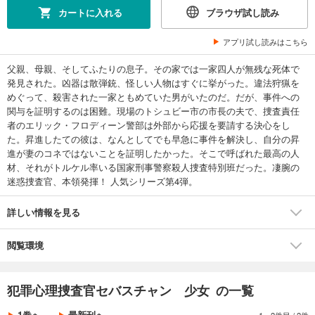
カートに入れる
ブラウザ試し読み
アプリ試し読みはこちら
父親、母親、そしてふたりの息子。その家では一家四人が無残な死体で
発見された。凶器は散弾銃、怪しい人物はすぐに挙がった。違法狩猟を
めぐって、殺害された一家ともめていた男がいたのだ。だが、事件への
関与を証明するのは困難。現場のトシュビー市の市長の夫で、捜査責任
者のエリック・フロディーン警部は外部から応援を要請する決心をし
た。昇進したての彼は、なんとしてでも早急に事件を解決し、自分の昇
進が妻のコネではないことを証明したかった。そこで呼ばれた最高の人
材、それがトルケル率いる国家刑事警察殺人捜査特別班だった。凄腕の
迷惑捜査官、本領発揮！ 人気シリーズ第4弾。
詳しい情報を見る
閲覧環境
犯罪心理捜査官セバスチャン 少女 の一覧
1巻へ
最新刊へ
1～2件目
/
2件