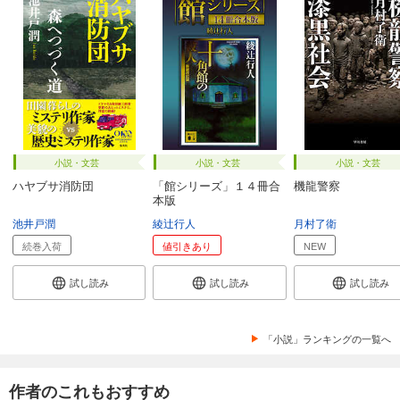
小説・文芸
小説・文芸
小説・文芸
ハヤブサ消防団
「館シリーズ」１４冊合
機龍警察
本版
池井戸潤
綾辻行人
月村了衛
続巻入荷
値引きあり
NEW
試し読み
試し読み
試し読み
「小説」ランキングの一覧へ
作者のこれもおすすめ