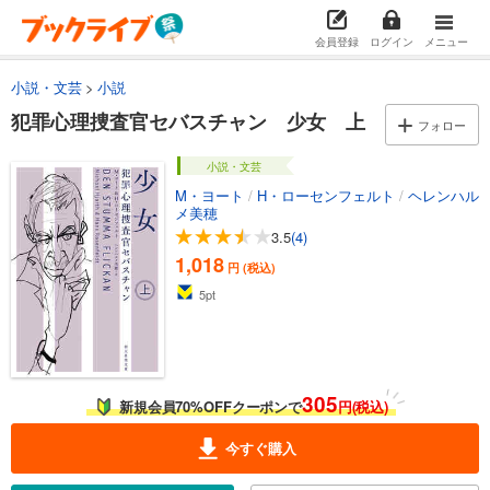
会員登録
ログイン
メニュー
小説・文芸
小説
犯罪心理捜査官セバスチャン 少女 上
フォロー
小説・文芸
M・ヨート
/
H・ローセンフェルト
/
ヘレンハル
メ美穂
3.5
(4)
1,018
円 (税込)
5
pt
305
新規会員70%OFFクーポンで
円(税込)
今すぐ購入