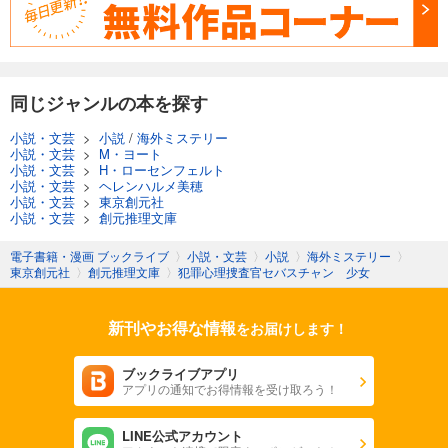
同じジャンルの本を探す
小説・文芸
>
小説
/
海外ミステリー
小説・文芸
>
M・ヨート
小説・文芸
>
H・ローセンフェルト
小説・文芸
>
ヘレンハルメ美穂
小説・文芸
>
東京創元社
小説・文芸
>
創元推理文庫
電子書籍・漫画 ブックライブ
〉
小説・文芸
〉
小説
〉
海外ミステリー
〉
東京創元社
〉
創元推理文庫
〉
犯罪心理捜査官セバスチャン 少女
新刊やお得な情報
をお届けします！
ブックライブアプリ
アプリの通知でお得情報を受け取ろう！
LINE公式アカウント