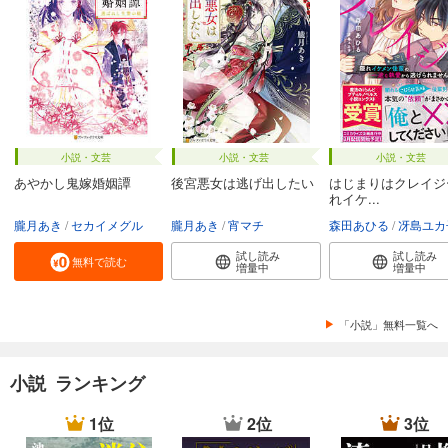
小説・文芸
小説・文芸
小説・文芸
あやかし鬼嫁婚姻譚
後宮悪女は逃げ出したい
はじまりはクレイジ
れイケ...
朧月あき
セカイメグル
朧月あき
宵マチ
森田あひる
冴島ユカ
試し読み
試し読み
無料で読む
増量中
増量中
「小説」無料一覧へ
小説 ランキング
1位
2位
3位