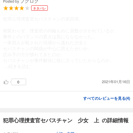
ブクログ
Posted by
ネタバレ
犯罪心理捜査官セバスチャンの第四弾。
相変わらず、捜査班の内輪もめに頁数がさかれているが、
事件とのバランスの悪さは気にならなかった。
一家四人が殺された現場から逃れた少女と
セバスチャンの関係が中心に思えたせいか、
読み手の方が慣れてきたのか、
セバスチャンが事件解決に役に立っていたからなのか。
...続きを読む
2021年01月16日
0
すべてのレビューを見る(
4
)
犯罪心理捜査官セバスチャン 少女 上 の詳細情報