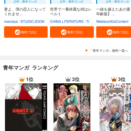
少年・青年マンガ
少年・青年マンガ
少年・青年マンガ
妻よ、僕の恋人になって
世界で一番綺麗な姉はレ
一線を越えたあの夏
くれませ...
ベル１
年齢版】...
mamaya
STUDIO ZOON
CHINA LITERATURE
Tiankongshu Mangongchang
WebtoonKoiContent
無料で読む
無料で読む
無料で読む
「青年マンガ」無料一覧へ
青年マンガ ランキング
1位
2位
3位