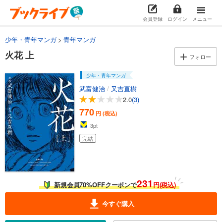
会員登録
ログイン
メニュー
少年・青年マンガ
青年マンガ
火花 上
フォロー
少年・青年マンガ
武富健治
/
又吉直樹
2.0
(3)
770
円 (税込)
3
pt
完結
231
新規会員70%OFFクーポンで
円(税込)
今すぐ購入