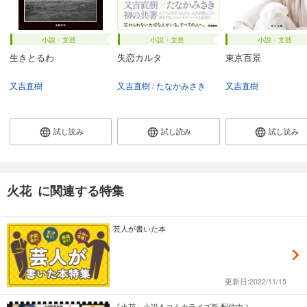
小説・文芸
小説・文芸
小説・文芸
生きとるわ
失恋カルタ
東京百景
又吉直樹
又吉直樹
たなかみさき
又吉直樹
試し読み
試し読み
試し読み
火花 に関連する特集
芸人が書いた本
更新日:2022/11/15
『火花』小説＆コミカライズ版 配信中！