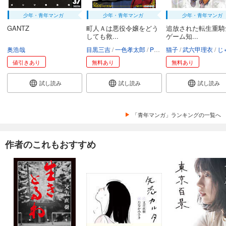
少年・青年マンガ
少年・青年マンガ
少年・青年マンガ
GANTZ
町人Ａは悪役令嬢をどう
追放された転生重騎
しても救...
ゲーム知...
奥浩哉
目黒三吉
一色孝太郎
Parum
猫子
武六甲理衣
じゃい
値引きあり
無料あり
無料あり
試し読み
試し読み
試し読み
「青年マンガ」ランキングの一覧へ
作者のこれもおすすめ