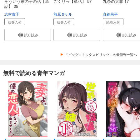
そういう家の子の話【単
ごくりっ【単話】 57
九条の大罪 17
話】 25
志村貴子
前原タケル
真鍋昌平
続巻入荷
続巻入荷
続巻入荷
試し読み
試し読み
試し読み
「ビッグコミックスピリッツ」の最新刊一覧へ
無料で読める青年マンガ