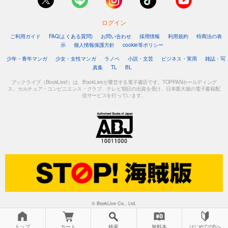
ログイン
ご利用ガイド
FAQ(よくある質問)
お問い合わせ
採用情報
利用規約
特商法の表
示
個人情報保護方針
cookie等ポリシー
少年・青年マンガ
少女・女性マンガ
ラノベ
小説・文芸
ビジネス・実用
雑誌・写
真集
TL
BL
ブックライブ（BookLive!）は、BookLiveが運営する電子書店です。TOPPANホールディング
ス、カルチュア・コンビニエンス・クラブ、テレビ朝日の出資を受け、日本最大級の電子書籍配
信サービスを行っています。
© BookLive Co., Ltd.
トップ
カート
検索
無料本
はじめての方へ