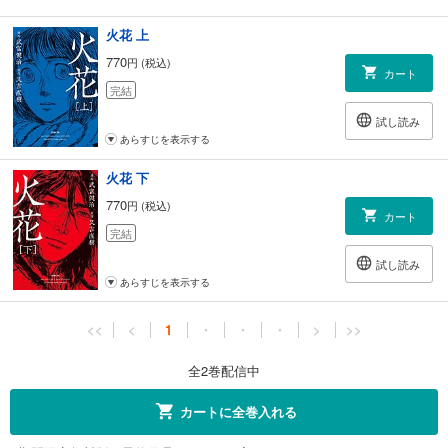
火花 上
770
円 (税込)
カート
完結
試し読み
あらすじを表示する
火花 下
770
円 (税込)
カート
完結
試し読み
あらすじを表示する
<<
<
1
・
・
・
>
>>
全2巻配信中
カートに全巻入れる