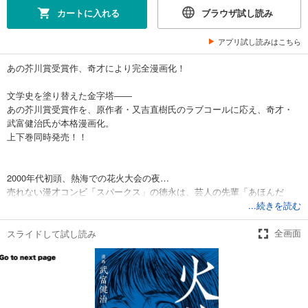
カートに入れる
ブラウザ試し読み
アプリ試し読みはこちら
あの芥川賞受賞作、奇才により完全漫画化！
文学史を塗り替えた金字塔――
あの芥川賞受賞作を、原作者・又吉直樹氏のラブコールに応え、奇才・
武富健治氏が本格漫画化。
上下巻同時発売！！
2000年代初頭、熱海での花火大会の夜…
売れない漫才コンビ「スパークス」の徳永は、芸人の先輩「あほんだ
ら」の神谷と出会う。
...続きを読む
ひりひりするような神谷の生き方に触れた徳永は、弟子入りを志願。
スライドして試し読み
全画面
神谷の伝記を書くことを条件に、ふたりは師弟の杯を交わす。
これは、有り余る純粋を抱え生きる、ふたりの芸人の十年にわたる物語
である――