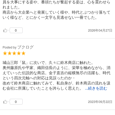
員を大事にする姿や、番頭たちが奮起する姿は、心を震わせら
れました。
商店から大企業へと発展していく様や、時代とぶつかり落ちて
いく様など、とにかく一文字も見逃せない一冊でした。
2026年04月27日
0
ブクログ
Posted by
城山三郎「鼠」に次いで、久々に鈴木商店に触れた。
奥州藤原氏や平家、織田信長のように、栄華を極めながら、消
えていった伝説的な商店。金子直吉の縦横無尽の活躍も、時代
という四次元軸への対応は見誤ったのか・
改めて鈴木商店に触れてみて、私自身が、鈴木商店の流れを汲
む会社に所属していたことを誇らしく思えた。
...続きを読む
2023年09月22日
0