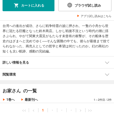
カートに入れる
ブラウザ試し読み
アプリ試し読みはこちら
台湾への進出が成功、さらに戦争特需の波に押され、一隻の小舟から世
界に冠たる巨艦となった鈴木商店。しかし戦後不況という時代の潮に揺
さぶられ、やがて関東大震災がもたらす未曾有の衝撃が、その船体を歴
史のはざまへと沈めてゆく──そんな困難の中でも、彼らが最後まで捨て
られなかった、商売人としての哲学と希望は何だったのか。幻の商社の
短くも太い航跡、感動の完結編。
詳しい情報を見る
閲覧環境
お家さん の一覧
1巻へ
最新刊へ
1～2件目
/
2件
<<
<
1
・
・
・
>
>>