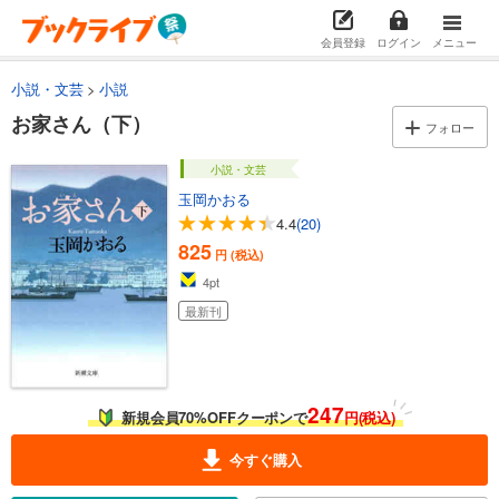
会員登録
ログイン
メニュー
小説・文芸
小説
お家さん（下）
フォロー
小説・文芸
玉岡かおる
4.4
(20)
825
円 (税込)
4
pt
最新刊
247
新規会員70%OFFクーポンで
円(税込)
今すぐ購入