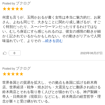
ブクログ
Posted by
何度も言うが、玉岡かおるが書く女性は本当に魅力的だ。お家
さん、よねも同じで、大きなことに関わり成し遂げるが、すご
く特別だったり、スーパーウーマンだったりするわけではな
い。むしろ身近にすら感じられるのは、彼女の感情の動きが細
かく記されているからかもしれない。その動きがリアルで人間
味溢れていて、よりその
...続きを読む
2023年06月27日
0
ブクログ
Posted by
世界各国との貿易を拡大し、その拠点も各国に拡げる鈴木商
店。世界経済・戦争・焼き討ち・大震災などに翻弄され続ける
鈴木商店とそれを取り巻く人びとが描かれている。神戸製鋼・
帝人・日商岩井（現双日）などにも、鈴木商店の経営哲学・理
念が脈々と受け継がれている。