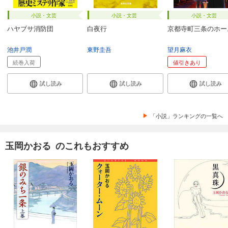
小説・文芸
小説・文芸
小説・文芸
ハヤブサ消防団
白夜行
京都寺町三条のホー
池井戸潤
東野圭吾
望月麻衣
続巻入荷
値引きあり
試し読み
試し読み
試し読み
「小説」ランキングの一覧へ
玉岡かおる のこれもおすすめ