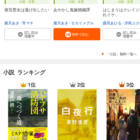
小説・文芸
小説・文芸
小説・文芸
後宮悪女は逃げ出したい
あやかし鬼嫁婚姻譚
はじまりはクレイジ
れイケ...
朧月あき
宵マチ
朧月あき
セカイメグル
森田あひる
冴島ユカ
試し読み
試し読み
無料で読む
増量中
増量中
「小説」無料一覧へ
小説 ランキング
1位
2位
3位