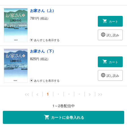
お家さん（上）
781
円 (税込)
カート
試し読み
あらすじを表示する
お家さん（下）
825
円 (税込)
カート
試し読み
あらすじを表示する
<<
<
1
・
・
・
>
>>
1～2巻配信中
カートに全巻入れる