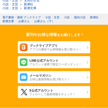
小説・文芸
>
玉岡かおる
小説・文芸
>
新潮社
小説・文芸
>
新潮文庫
電子書籍・漫画 ブックライブ
〉
小説・文芸
〉
小説
〉
国内小説
〉
新潮社
〉
新潮文庫
〉
お家さん
〉
お家さん（下）
新刊やお得な情報
をお届けします！
ブックライブアプリ
アプリの通知でお得情報を受け取ろう！
LINE公式アカウント
アカウント連携で限定クーポンゲット！
メールマガジン
お得な最新情報を受け取ろう！
X公式アカウント
フォローして最新情報をチェック！