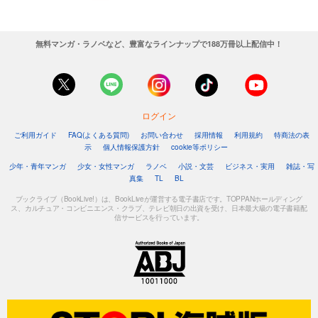
無料マンガ・ラノベなど、豊富なラインナップで188万冊以上配信中！
ログイン
ご利用ガイド
FAQ(よくある質問)
お問い合わせ
採用情報
利用規約
特商法の表
示
個人情報保護方針
cookie等ポリシー
少年・青年マンガ
少女・女性マンガ
ラノベ
小説・文芸
ビジネス・実用
雑誌・写
真集
TL
BL
ブックライブ（BookLive!）は、BookLiveが運営する電子書店です。TOPPANホールディング
ス、カルチュア・コンビニエンス・クラブ、テレビ朝日の出資を受け、日本最大級の電子書籍配
信サービスを行っています。