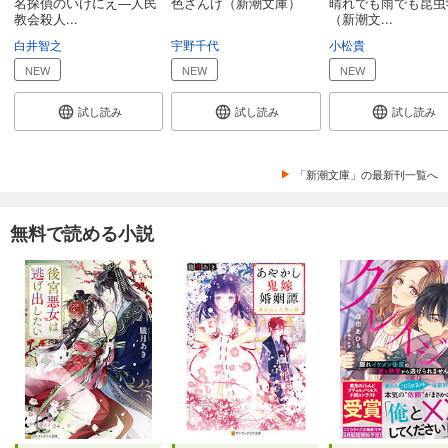
名探偵のいけにえ―人民
色ざんげ（新潮文庫）
晴れでも雨でも昆虫
教会殺人...
（新潮文...
白井智之
宇野千代
小松貴
NEW
NEW
NEW
試し読み
試し読み
試し読み
「新潮文庫」の最新刊一覧へ
無料で読める小説