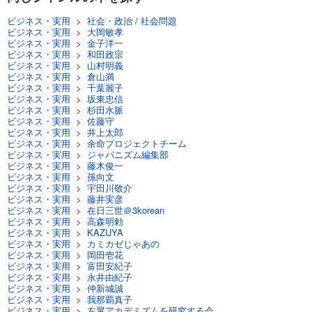
ビジネス・実用
>
社会・政治
/
社会問題
ビジネス・実用
>
大岡敏孝
ビジネス・実用
>
金子洋一
ビジネス・実用
>
和田政宗
ビジネス・実用
>
山村明義
ビジネス・実用
>
倉山満
ビジネス・実用
>
千葉麗子
ビジネス・実用
>
坂東忠信
ビジネス・実用
>
杉田水脈
ビジネス・実用
>
佐藤守
ビジネス・実用
>
井上太郎
ビジネス・実用
>
余命プロジェクトチーム
ビジネス・実用
>
ジャパニズム編集部
ビジネス・実用
>
藤木俊一
ビジネス・実用
>
孫向文
ビジネス・実用
>
宇田川敬介
ビジネス・実用
>
藤井実彦
ビジネス・実用
>
在日三世＠3korean
ビジネス・実用
>
高森明勅
ビジネス・実用
>
KAZUYA
ビジネス・実用
>
カミカゼじゃあの
ビジネス・実用
>
岡田壱花
ビジネス・実用
>
富田安紀子
ビジネス・実用
>
永井由紀子
ビジネス・実用
>
仲新城誠
ビジネス・実用
>
我那覇真子
ビジネス・実用
>
左翼アカデミズムを研究する会