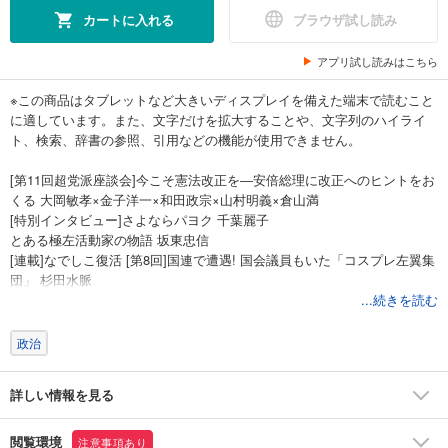
カートに入れる
ブラウザ試し読み
アプリ試し読みはこちら
※この商品はタブレットなど大きいディスプレイを備えた端末で読むこと
に適しています。また、文字だけを拡大することや、文字列のハイライ
ト、検索、辞書の参照、引用などの機能が使用できません。
[第11回超党派座談会]今こそ憲法改正を―安倍総理に改正へのヒントをお
くる 大岡敏孝×金子洋一×和田政宗×山村明義×倉山満
[特別インタビュー]さよならパヨク 千葉麗子
とある極左活動家の物語 坂東忠信
[連載]なでしこ復活 [第8回]国連で遭遇! 国会議員もいた「コスプレ左翼集
団」 杉田水脈
日本における『リベラルたちの背信』 佐藤守
...続きを読む
左翼思想からの目覚め、確信犯には思想転向させること 井上太郎
左翼法曹界の浄化 余命プロジェクトチーム
政治
私達のさよならパヨク ジャパニズム編集部
慰安婦だけではなかった! 国連の日本バッシング 藤木俊一
詳しい情報を見る
[漫画]異なる意見は粛正!激化するパヨロールに対処する術は!? 孫向文
パヨクたちの 「反日のための一致団結」 孫向文
予断を許さなくなったヨーロッパ情勢と第三次世界大戦前夜 宇田川敬介
閲覧環境
注意事項あり