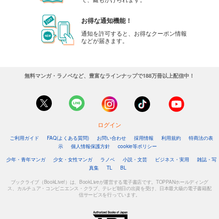
お得な通知機能！
通知を許可すると、お得なクーポン情報
などが届きます。
無料マンガ・ラノベなど、豊富なラインナップで188万冊以上配信中！
ログイン
ご利用ガイド
FAQ(よくある質問)
お問い合わせ
採用情報
利用規約
特商法の表
示
個人情報保護方針
cookie等ポリシー
少年・青年マンガ
少女・女性マンガ
ラノベ
小説・文芸
ビジネス・実用
雑誌・写
真集
TL
BL
ブックライブ（BookLive!）は、BookLiveが運営する電子書店です。TOPPANホールディング
ス、カルチュア・コンビニエンス・クラブ、テレビ朝日の出資を受け、日本最大級の電子書籍配
信サービスを行っています。