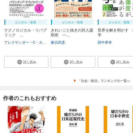
ビジネス・実用
ビジネス・実用
ビジネス・実用
テクノロジカル・リパブ
きれいごと抜きの対人援
世界を解き明かす 
リック ...
助術 ―...
学
アレクサンダー・C・カープ
春日武彦
ニコラス・W・ザミスカ
村井章子
田中孝幸
試し読み
試し読み
試し読み
「社会・政治」ランキングの一覧へ
作者のこれもおすすめ