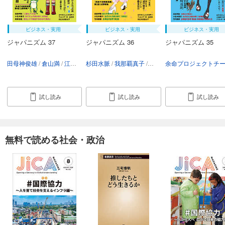
ビジネス・実用
ビジネス・実用
ビジネス・実用
ジャパニズム 37
ジャパニズム 36
ジャパニズム 35
田母神俊雄
倉山満
江崎道朗
杉田水脈
杉田水脈
我那覇真子
赤尾由美
テキサス親父
仲村覚
小坪しんや
孫向文
高森
倉山
試し読み
試し読み
試し読み
無料で読める社会・政治