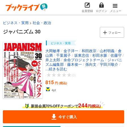
会員登録
ログイン
メニュー
ビジネス・実用
社会・政治
ジャパニズム 30
フォロー
ビジネス・実用
大岡敏孝
/
金子洋一
/
和田政宗
/
山村明義
/
倉
山満
/
千葉麗子
/
坂東忠信
/
杉田水脈
/
佐藤守
/
井上太郎
/
余命プロジェクトチーム
/
ジャパニ
ズム編集部
/
藤木俊一
/
孫向文
/
宇田川敬介
/
藤井実彦
...続きを読む
/
在日三世＠3korean
/
高森明勅
/
KAZUYA
/
カミカゼじゃあの
/
岡田壱花
/
富田
-
(0)
安紀子
/
永井由紀子
/
仲新城誠
/
我那覇真子
/
815
左翼アカデミズムを研究する会
/
白正男
/
山戸
円 (税込)
大輔
/
濱口和久
/
某国のイージス
/
渡邉陽子
/
4
pt
小名木善行
244
新規会員70%OFFクーポンで
円(税込)
今すぐ購入