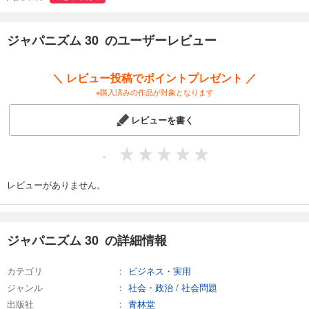
図解まるわかり! マスコミと日教組が隠していたニッポンの歴史―その2
藤井実彦
目には目を歯には歯を 在日三世@3korean
ジャパニズム 30 のユーザーレビュー
靖國の英霊の嘆きを聴け 高森明勅
日本刀の神 山村明義
＼ レビュー投稿でポイントプレゼント ／
いわゆるサヨクの自爆テロ KAZUYA
♯先生質問です カミカゼじゃあの
※購入済みの作品が対象となります
[漫画]日之丸街宣女子 第11話 バッシングバッシング 作/岡田壱花 画/富田
安紀子
レビューを書く
地方を考える 第7回 神奈川県 地方を喰い侵略する住民投票条例 永井由紀
子
-
辺野古の陰で置き去りされる経済、福祉の問題 仲新城誠
辺野古・沖縄 「真子の沖縄の声」 我那覇真子
レビューがありません。
[連載11]アカデミズムと赤デミズム 現代日本を代表する似非思想家・内
田樹の反知性1 左翼アカデミズムを研究する会
[漫画]テコンダー朴 第13話「新大久保の朝鮮■落で、愛を叫んだけもの」
作/白正男 画/山戸大輔
ジャパニズム 30 の詳細情報
[連載]築城の経営学 第十六回 大河ドラマ『真田丸』に 登場する信州の城
濱口和久
朴槿恵大統領苦悩の3年 ちぎれた大風呂敷 某国のイージス
カテゴリ
ビジネス・実用
自衛隊が支えた1964年東京オリンピック 後編 渡邉陽子
ジャンル
社会・政治
/
社会問題
[連載]ねずさんの読み解く『古事記』神倭伊波礼毘古命 その一 小名木善
出版社
青林堂