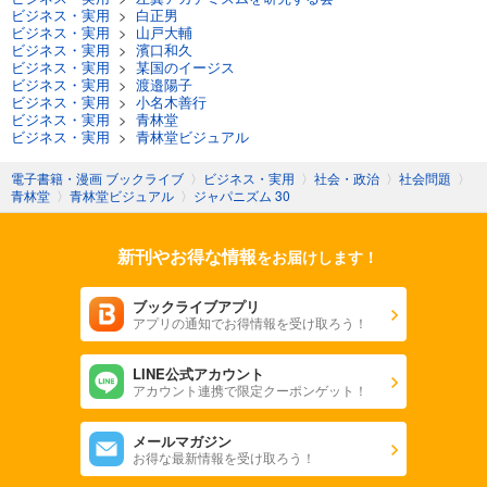
ビジネス・実用
>
白正男
ビジネス・実用
>
山戸大輔
ビジネス・実用
>
濱口和久
ビジネス・実用
>
某国のイージス
ビジネス・実用
>
渡邉陽子
ビジネス・実用
>
小名木善行
ビジネス・実用
>
青林堂
ビジネス・実用
>
青林堂ビジュアル
電子書籍・漫画 ブックライブ
〉
ビジネス・実用
〉
社会・政治
〉
社会問題
〉
青林堂
〉
青林堂ビジュアル
〉
ジャパニズム 30
新刊やお得な情報
をお届けします！
ブックライブアプリ
アプリの通知でお得情報を受け取ろう！
LINE公式アカウント
アカウント連携で限定クーポンゲット！
メールマガジン
お得な最新情報を受け取ろう！