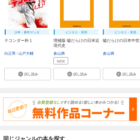
少年・青年マンガ
ビジネス・実用
ビジネス・実用
テコンダー朴１
増補版 嘘だらけの日米近
嘘だらけの日本中世
現代史
白正男
山戸大輔
倉山満
倉山満
NEW
試し読み
試し読み
試し読み
同じジャンルの本を探す