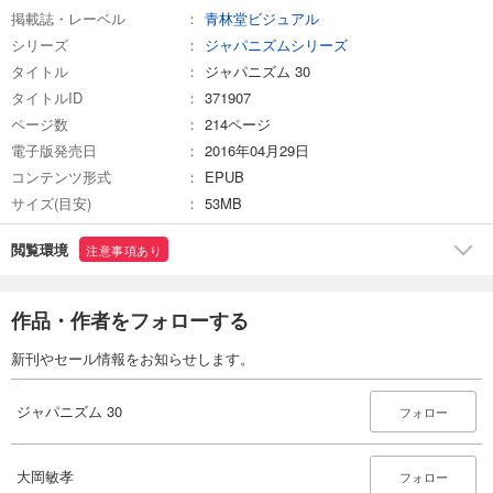
行
掲載誌・レーベル
青林堂ビジュアル
2016年NHK大河ドラマ特別展「真田丸」東京展
シリーズ
ジャパニズムシリーズ
ブックレビュー
タイトル
ジャパニズム 30
タイトルID
371907
ページ数
214ページ
電子版発売日
2016年04月29日
コンテンツ形式
EPUB
サイズ(目安)
53MB
閲覧環境
注意事項あり
作品・作者をフォローする
新刊やセール情報をお知らせします。
ジャパニズム 30
フォロー
大岡敏孝
フォロー