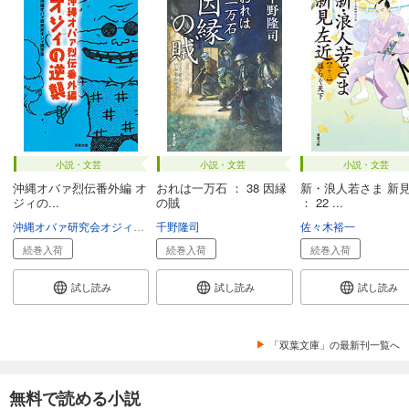
小説・文芸
小説・文芸
小説・文芸
沖縄オバァ烈伝番外編 オ
おれは一万石 ： 38 因縁
新・浪人若さま 新
ジィの...
の賊
： 22 ...
沖縄オバァ研究会オジィ調査室
千野隆司
佐々木裕一
続巻入荷
続巻入荷
続巻入荷
試し読み
試し読み
試し読み
「双葉文庫」の最新刊一覧へ
無料で読める小説