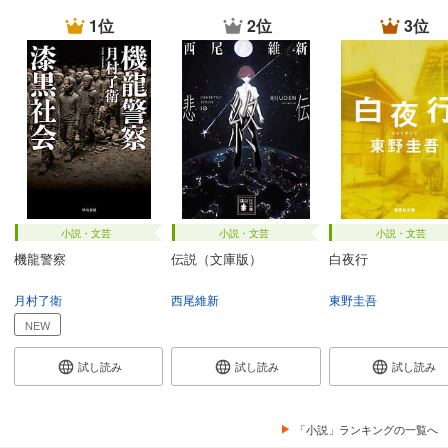
1位
2位
3位
小説・文芸
小説・文芸
小説・文芸
機龍警察
伝説（文庫版）
白夜行
月村了衛
西尾維新
東野圭吾
NEW
試し読み
試し読み
試し読み
「小説」ランキングの一覧へ