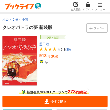
会員登録
ログイン
メニュー
小説・文芸
小説
クレオパトラの夢 新装版
フォロー
小説・文芸
恩田陸
3.8
(30)
913
円 (税込)
4
pt
273
新規会員70%OFFクーポンで
円(税込)
今すぐ購入