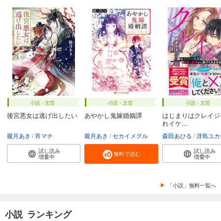
小説・文芸
小説・文芸
小説・文芸
後宮悪女は逃げ出したい
あやかし鬼嫁婚姻譚
はじまりはクレイジ
れイケ...
朧月あき
宵マチ
朧月あき
セカイメグル
森田あひる
冴島ユカ
試し読み
試し読み
無料で読む
増量中
増量中
「小説」無料一覧へ
小説 ランキング