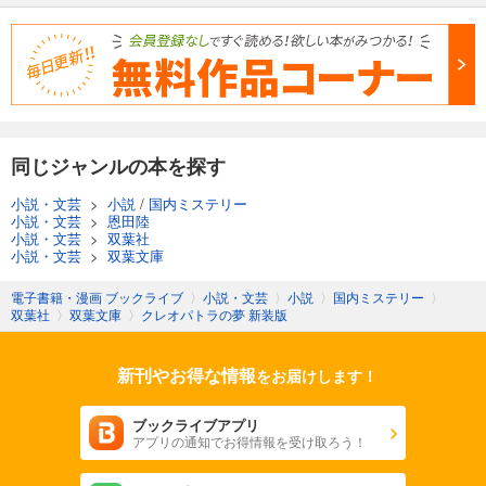
同じジャンルの本を探す
小説・文芸
>
小説
/
国内ミステリー
小説・文芸
>
恩田陸
小説・文芸
>
双葉社
小説・文芸
>
双葉文庫
電子書籍・漫画 ブックライブ
〉
小説・文芸
〉
小説
〉
国内ミステリー
〉
双葉社
〉
双葉文庫
〉
クレオパトラの夢 新装版
新刊やお得な情報
をお届けします！
ブックライブアプリ
アプリの通知でお得情報を受け取ろう！