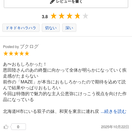
レビューを書く
3.8
ドキドキハラハラ
切ない
深い
ブクログ
Posted by
あ〜おもしろかった！
恩田陸さんのあの終盤に向かって全体が明らかになっていく疾
走感がたまらない
前作の「MAZE」が本当におもしろかったので期待を込めて読
んで結果やっぱりおもしろい
今回は特徴的で魅力的な主人公恵弥にけっこう視点を向けた作
品になっている
北海道H市にいる双子の妹、和実を東京に連れ戻
...続きを読む
2025年10月22日
0