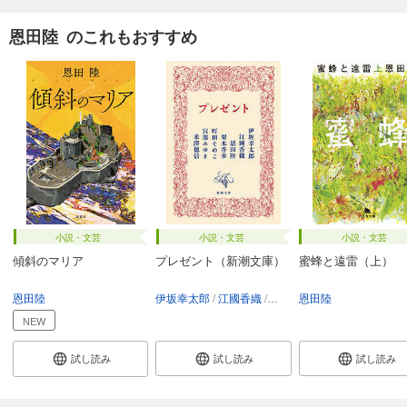
恩田陸 のこれもおすすめ
小説・文芸
小説・文芸
小説・文芸
傾斜のマリア
プレゼント（新潮文庫）
蜜蜂と遠雷（上）
恩田陸
伊坂幸太郎
江國香織
恩田陸
恩田陸
梨木香歩
町田その
NEW
試し読み
試し読み
試し読み