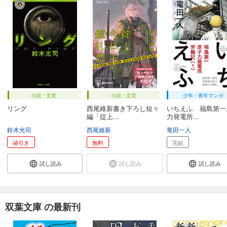
小説・文芸
小説・文芸
少年・青年マンガ
リング
西尾維新書き下ろし短々
いちえふ 福島第一
編「掟上...
力発電所...
鈴木光司
西尾維新
竜田一人
値引き
無料
完結
試し読み
試し読み
試し読み
双葉文庫 の最新刊