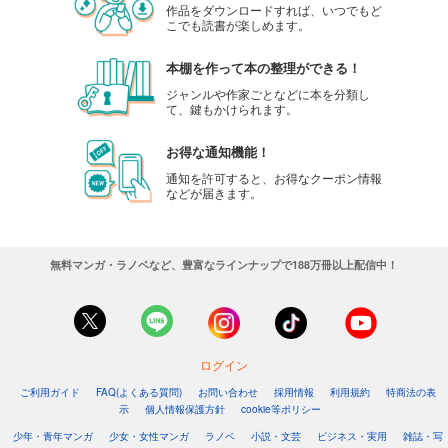
作品をダウンロードすれば、いつでもど
こでも読書が楽しめます。
本棚を作って本の整理ができる！
ジャンルや作家ごとなどに本を分類し
て、鍵もかけられます。
お得な通知機能！
通知を許可すると、お得なクーポン情報
などが届きます。
無料マンガ・ラノベなど、豊富なラインナップで188万冊以上配信中！
ログイン
ご利用ガイド
FAQ(よくある質問)
お問い合わせ
採用情報
利用規約
特商法の表
示
個人情報保護方針
cookie等ポリシー
少年・青年マンガ
少女・女性マンガ
ラノベ
小説・文芸
ビジネス・実用
雑誌・写