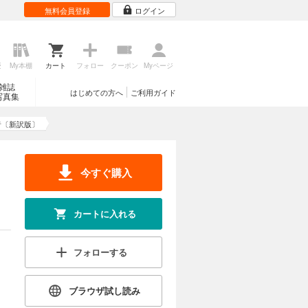
無料会員登録
ログイン
歴
My本棚
カート
フォロー
クーポン
Myページ
雑誌
はじめての方へ
ご利用ガイド
写真集
者〔新訳版〕
今すぐ購入
カートに入れる
フォローする
ブラウザ試し読み