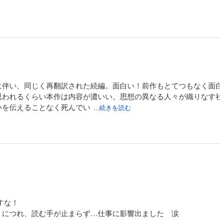
。
に伴い、同じく再翻訳された続編。面白い！前作もとてつもなく面
思われるくらい本作は内容が濃いい。思想の異なる人々が織りなす
いを伝えることなく死んでい
...続きを読む
すな！
くにつれ、読む手が止まらず…仕事に影響出ました 涙