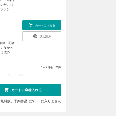
たのだ。バ
ヴァレンタ
カートに入れる
試し読み
年後、死者
人いなかっ
者は彼の到
迎する！
1～2件目
/
2件
>
>>
カートに全巻入れる
定無料版、予約作品はカートに入りません