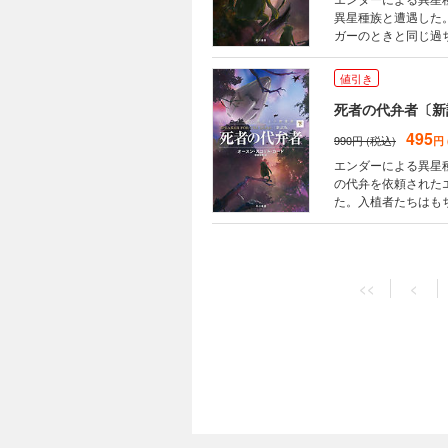
異星種族と遭遇した
ガーのときと同じ過
インとともにトロン
値引き
死者の代弁者〔新
495
990円 (税込)
円
エンダーによる異星
の代弁を依頼された
た。入植者たちはも
着が20年後だと思
『エンダーのゲーム
<<
<