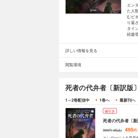
エン
た人
むピ
り返
タイ
続篇
詳しい情報を見る
閲覧環境
死者の代弁者〔新訳版〕
1～2巻配信中
1巻へ
最新刊へ
値引き
死者の代弁者〔新
495
990円 (税込)
円
エンダーによる異星