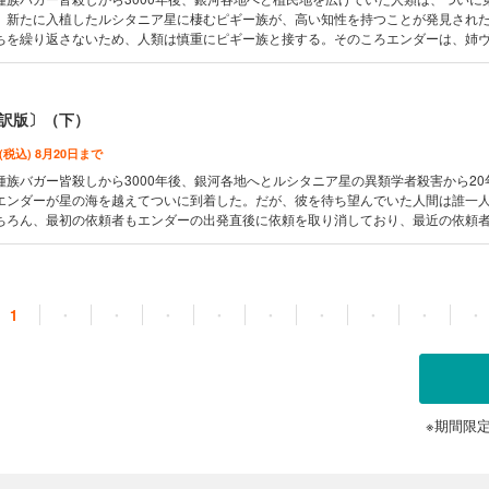
。新たに入植したルシタニア星に棲むピギー族が、高い知性を持つことが発見され
ちを繰り返さないため、人類は慎重にピギー族と接する。そのころエンダーは、姉
ヘイム星を訪れていたが……ヒューゴー／ネビュラ両賞に輝く続篇登場！
訳版〕（下）
 (税込) 8月20日まで
種族バガー皆殺しから3000年後、銀河各地へとルシタニア星の異類学者殺害から20
エンダーが星の海を越えてついに到着した。だが、彼を待ち望んでいた人間は誰一
ちろん、最初の依頼者もエンダーの出発直後に依頼を取り消しており、最近の依頼
っていたからだ。だがピギー族だけは、彼と窩巣（ハイヴ）女王の来訪を熱烈に歓
』のその後の世界を壮大に描いた傑作巨篇。
1
・
・
・
・
・
・
・
・
・
※期間限