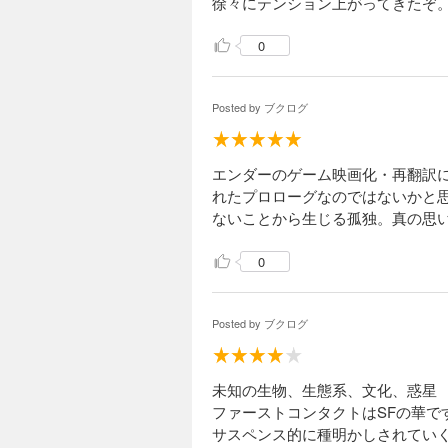
徐々にテンション上がってきたぞ
0
Posted by
ブクログ
エンダーのゲーム映画化・再翻訳
れたプロローグなのではないかと
ないことから生じる孤独。真の思
0
Posted by
ブクログ
未知の生物、生態系、文化、惑星
ファーストコンタクトはSFの華で
サスペンス的に種明かしされてい