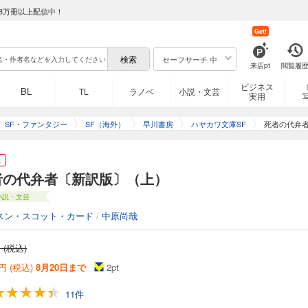
8万冊以上配信中！
Get!
セーフサーチ 中
来店pt
閲覧履
ビジネス
BL
TL
ラノベ
小説・文芸
実用
SF・ファンタジー
SF（海外）
早川書房
ハヤカワ文庫SF
死者の代弁
き
者の代弁者〔新訳版〕（上）
小説・文芸
スン・スコット・カード
/
中原尚哉
 (税込)
円 (税込)
8月20日まで
2
pt
11件