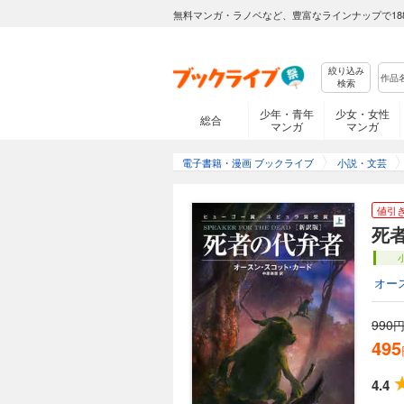
無料マンガ・ラノベなど、豊富なラインナップで18
絞り込み
検索
少年・青年
少女・女性
総合
マンガ
マンガ
電子書籍・漫画 ブックライブ
小説・文芸
値引
死
オー
990
円
495
4.4