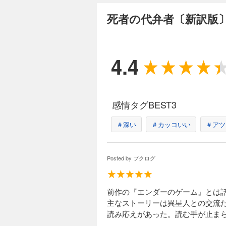
死者の代弁者〔新訳版
4.4
感情タグBEST3
＃深い
＃カッコいい
＃アツ
Posted by
ブクログ
前作の『エンダーのゲーム』とは話
主なストーリーは異星人との交流だ
読み応えがあった。読む手が止ま