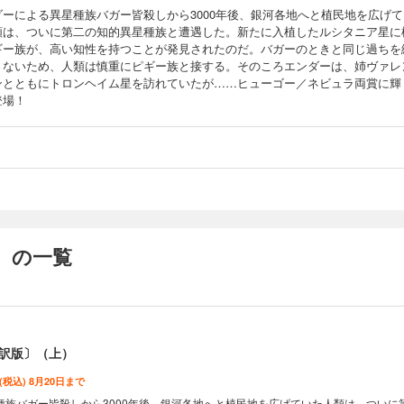
ダーによる異星種族バガー皆殺しから3000年後、銀河各地へと植民地を広げて
類は、ついに第二の知的異星種族と遭遇した。新たに入植したルシタニア星に
ギー族が、高い知性を持つことが発見されたのだ。バガーのときと同じ過ちを
さないため、人類は慎重にピギー族と接する。そのころエンダーは、姉ヴァレ
ンとともにトロンヘイム星を訪れていたが……ヒューゴー／ネビュラ両賞に輝
登場！
 の一覧
訳版〕（上）
 (税込) 8月20日まで
種族バガー皆殺しから3000年後、銀河各地へと植民地を広げていた人類は、ついに