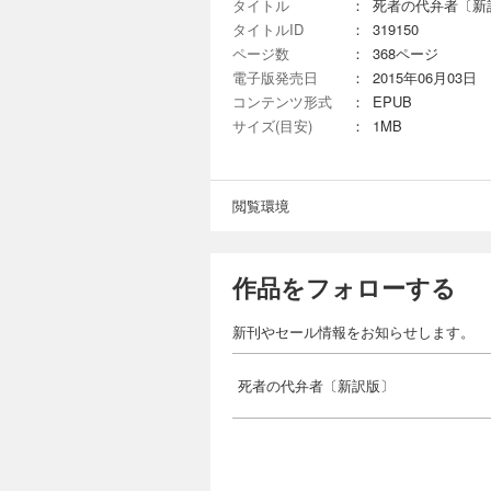
タイトル
：
死者の代弁者〔新
タイトルID
：
319150
ページ数
：
368ページ
電子版発売日
：
2015年06月03日
コンテンツ形式
：
EPUB
サイズ(目安)
：
1MB
閲覧環境
作品をフォローする
新刊やセール情報をお知らせします。
死者の代弁者〔新訳版〕