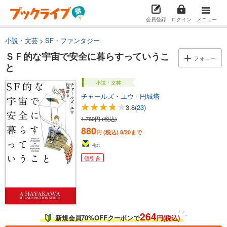
会員登録
ログイン
メニュー
小説・文芸
SF・ファンタジー
ＳＦ的な宇宙で安全に暮らすっていうこ
フォロー
と
小説・文芸
チャールズ・ユウ
/
円城塔
3.8
(23)
1,760円 (税込)
880
円 (税込)
8/20まで
4
pt
値引き
264
新規会員70%OFFクーポンで
円(税込)