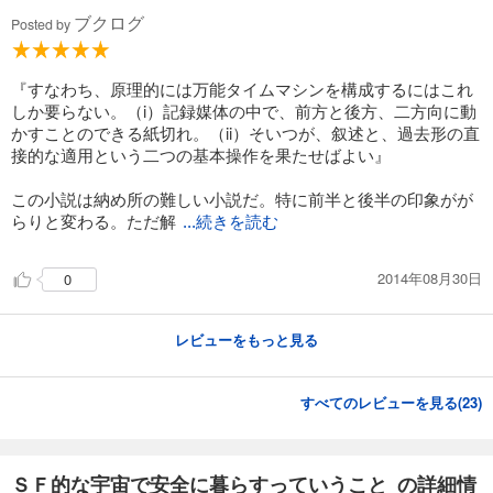
ブクログ
Posted by
『すなわち、原理的には万能タイムマシンを構成するにはこれ
しか要らない。（i）記録媒体の中で、前方と後方、二方向に動
かすことのできる紙切れ。（ii）そいつが、叙述と、過去形の直
接的な適用という二つの基本操作を果たせばよい』
この小説は納め所の難しい小説だ。特に前半と後半の印象がが
らりと変わる。ただ解
...続きを読む
2014年08月30日
0
レビューをもっと見る
すべてのレビューを見る(
23
)
ＳＦ的な宇宙で安全に暮らすっていうこと の詳細情