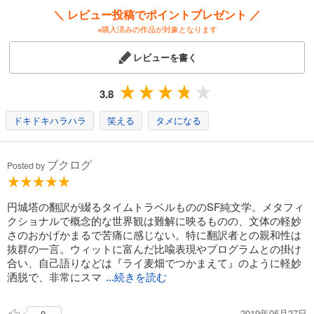
＼ レビュー投稿でポイントプレゼント ／
※購入済みの作品が対象となります
レビューを書く
3.8
ドキドキハラハラ
笑える
タメになる
ブクログ
Posted by
円城塔の翻訳が綴るタイムトラベルもののSF純文学。メタフィ
クショナルで概念的な世界観は難解に映るものの、文体の軽妙
さのおかげかまるで苦痛に感じない。特に翻訳者との親和性は
抜群の一言。ウィットに富んだ比喩表現やプログラムとの掛け
合い、自己語りなどは『ライ麦畑でつかまえて』のように軽妙
洒脱で、非常にスマ
...続きを読む
2019年05月27日
0