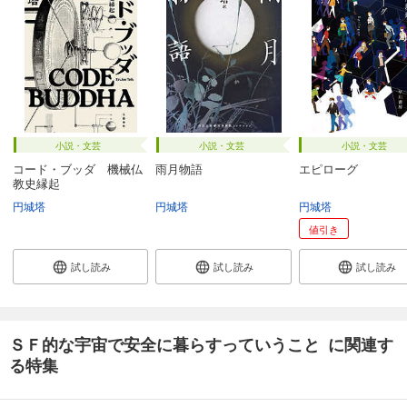
小説・文芸
小説・文芸
小説・文芸
コード・ブッダ 機械仏
雨月物語
エピローグ
教史縁起
円城塔
円城塔
円城塔
値引き
試し読み
試し読み
試し読み
ＳＦ的な宇宙で安全に暮らすっていうこと に関連す
る特集