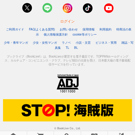
ログイン
ご利用ガイド
FAQ(よくある質問)
お問い合わせ
採用情報
利用規約
特商法の表
示
個人情報保護方針
cookie等ポリシー
少年・青年マンガ
少女・女性マンガ
ラノベ
小説・文芸
ビジネス・実用
雑誌・写
真集
TL
BL
ブックライブ（BookLive!）は、BookLiveが運営する電子書店です。TOPPANホールディング
ス、カルチュア・コンビニエンス・クラブ、テレビ朝日の出資を受け、日本最大級の電子書籍配
信サービスを行っています。
© BookLive Co., Ltd.