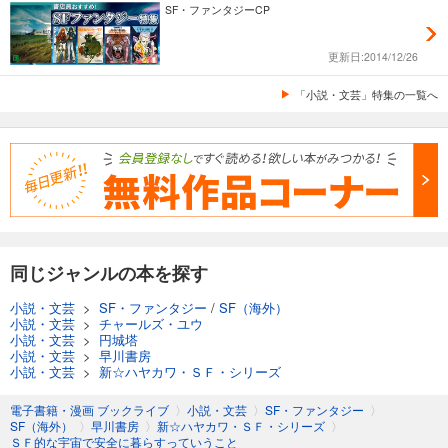
SF・ファンタジーCP
更新日:2014/12/26
「小説・文芸」特集の一覧へ
同じジャンルの本を探す
小説・文芸
>
SF・ファンタジー
/
SF（海外）
小説・文芸
>
チャールズ・ユウ
小説・文芸
>
円城塔
小説・文芸
>
早川書房
小説・文芸
>
新☆ハヤカワ・ＳＦ・シリーズ
電子書籍・漫画 ブックライブ
〉
小説・文芸
〉
SF・ファンタジー
〉
SF（海外）
〉
早川書房
〉
新☆ハヤカワ・ＳＦ・シリーズ
〉
ＳＦ的な宇宙で安全に暮らすっていうこと