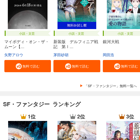
小説・文芸
小説・文芸
小説・文芸
マイボディ・オン・ザ・
新装版 デルフィニア戦
銀河大戦
ムーン【...
記 第Ⅰ...
矢野アロウ
茅田砂胡
岡田浩
無料で読む
無料で読む
無料で読む
「SF・ファンタジー」無料一覧へ
SF・ファンタジー ランキング
1位
2位
3位