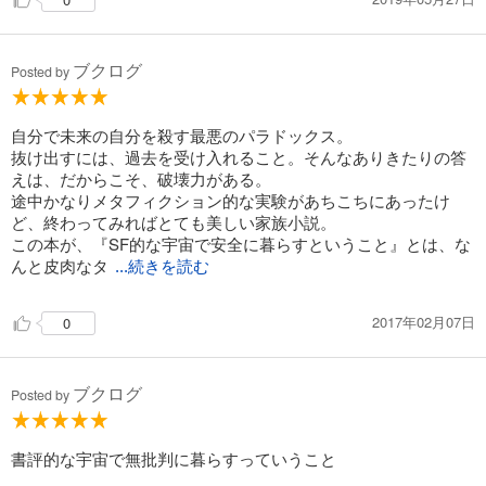
ブクログ
Posted by
自分で未来の自分を殺す最悪のパラドックス。
抜け出すには、過去を受け入れること。そんなありきたりの答
えは、だからこそ、破壊力がある。
途中かなりメタフィクション的な実験があちこちにあったけ
ど、終わってみればとても美しい家族小説。
この本が、『SF的な宇宙で安全に暮らすということ』とは、な
んと皮肉なタ
...続きを読む
2017年02月07日
0
ブクログ
Posted by
書評的な宇宙で無批判に暮らすっていうこと