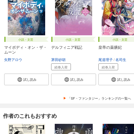
小説・文芸
小説・文芸
小説・文芸
マイボディ・オン・ザ・
デルフィニア戦記
皇帝の薬膳妃
ムーン
矢野アロウ
茅田砂胡
尾道理子
名司生
続巻入荷
続巻入荷
試し読み
試し読み
試し読み
「SF・ファンタジー」ランキングの一覧へ
作者のこれもおすすめ