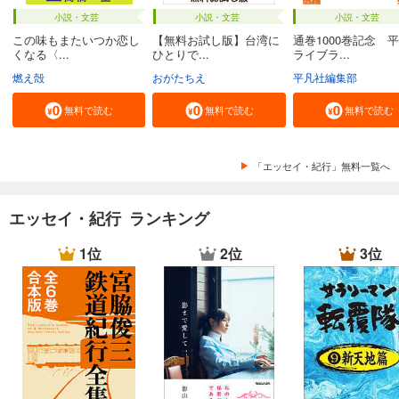
小説・文芸
小説・文芸
小説・文芸
この味もまたいつか恋し
【無料お試し版】台湾に
通巻1000巻記念 
くなる〈...
ひとりで...
ライブラ...
燃え殻
おがたちえ
平凡社編集部
無料で読む
無料で読む
無料で読む
「エッセイ・紀行」無料一覧へ
エッセイ・紀行 ランキング
1位
2位
3位