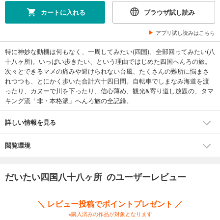
カートに入れる
ブラウザ試し読み
アプリ試し読みはこちら
特に神妙な動機は何もなく、一周してみたい(四国)、全部回ってみたい(八
十八ヶ所)。いっぱい歩きたい、という理由ではじめた四国へんろの旅。
次々とできるマメの痛みや避けられない台風、たくさんの難所に悩まさ
れつつも、とにかく歩いた合計六十四日間。自転車でしまなみ海道を渡
ったり、カヌーで川を下ったり、信心薄め、観光&寄り道し放題の、タマ
キング流「非・本格派」へんろ旅の全記録。
詳しい情報を見る
閲覧環境
だいたい四国八十八ヶ所 のユーザーレビュー
＼ レビュー投稿でポイントプレゼント ／
※購入済みの作品が対象となります