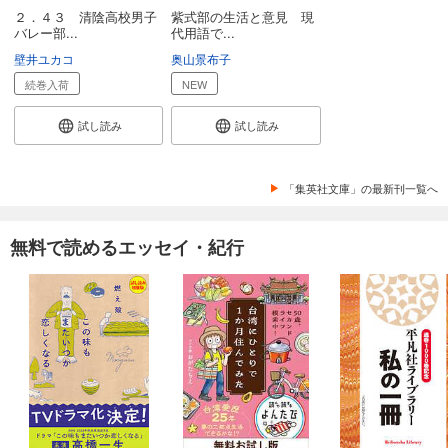
２．４３ 清陰高校男子
紫式部の生活と意見 現
バレー部...
代用語で...
壁井ユカコ
奥山景布子
続巻入荷
NEW
試し読み
試し読み
「集英社文庫」の最新刊一覧へ
無料で読めるエッセイ・紀行