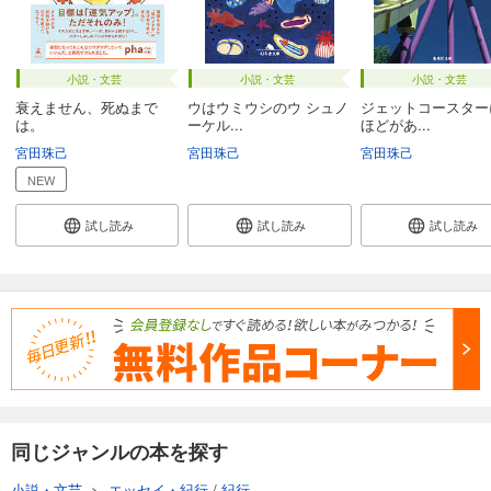
小説・文芸
小説・文芸
小説・文芸
衰えません、死ぬまで
ウはウミウシのウ シュノ
ジェットコースター
は。
ーケル...
ほどがあ...
宮田珠己
宮田珠己
宮田珠己
NEW
試し読み
試し読み
試し読み
同じジャンルの本を探す
小説・文芸
>
エッセイ・紀行
/
紀行