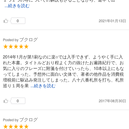
...続きを読む
2021年01月13日
0
ブクログ
Posted by
2014年1月が第1刷なのに楽○では入手できず、ようやく手に入
れた本書。タイトルどおり程よく力の抜けたお遍路紀行で、お
気に入りのフレーズに附箋を付けていったら、10本以上にもな
ってしまった。予想外に面白い文体で、著者の他作品を消費税
増税前に駆込み発注してしまった。八十八番札所を打ち、札所
巡り１周を果
...続きを読む
2017年08月30日
0
ブクログ
Posted by