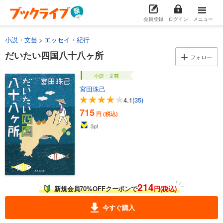
会員登録
ログイン
メニュー
小説・文芸
エッセイ・紀行
だいたい四国八十八ヶ所
フォロー
小説・文芸
宮田珠己
4.1
(35)
715
円 (税込)
3
pt
214
新規会員70%OFFクーポンで
円(税込)
今すぐ購入