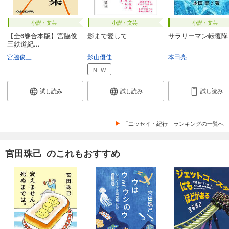
小説・文芸
小説・文芸
小説・文芸
【全6巻合本版】宮脇俊
影まで愛して
サラリーマン転覆隊
三鉄道紀...
宮脇俊三
影山優佳
本田亮
NEW
試し読み
試し読み
試し読み
「エッセイ・紀行」ランキングの一覧へ
宮田珠己 のこれもおすすめ