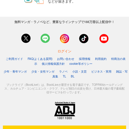
などが届きます。
無料マンガ・ラノベなど、豊富なラインナップで188万冊以上配信中！
ログイン
ご利用ガイド
FAQ(よくある質問)
お問い合わせ
採用情報
利用規約
特商法の表
示
個人情報保護方針
cookie等ポリシー
少年・青年マンガ
少女・女性マンガ
ラノベ
小説・文芸
ビジネス・実用
雑誌・写
真集
TL
BL
ブックライブ（BookLive!）は、BookLiveが運営する電子書店です。TOPPANホールディング
ス、カルチュア・コンビニエンス・クラブ、テレビ朝日の出資を受け、日本最大級の電子書籍配
信サービスを行っています。