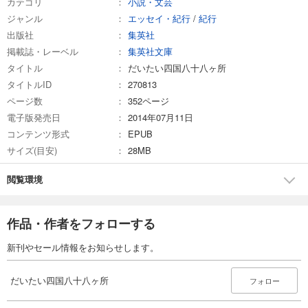
カテゴリ
小説・文芸
ジャンル
エッセイ・紀行
/
紀行
出版社
集英社
掲載誌・レーベル
集英社文庫
タイトル
だいたい四国八十八ヶ所
タイトルID
270813
ページ数
352ページ
電子版発売日
2014年07月11日
コンテンツ形式
EPUB
サイズ(目安)
28MB
閲覧環境
作品・作者をフォローする
新刊やセール情報をお知らせします。
だいたい四国八十八ヶ所
フォロー