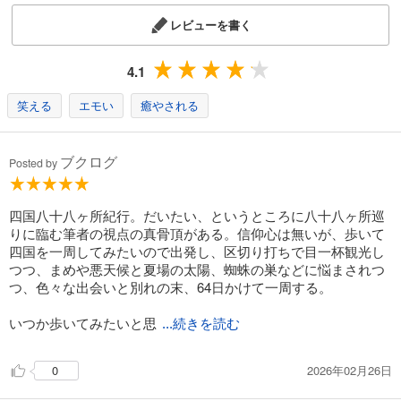
レビューを書く
4.1
笑える
エモい
癒やされる
ブクログ
Posted by
四国八十八ヶ所紀行。だいたい、というところに八十八ヶ所巡
りに臨む筆者の視点の真骨頂がある。信仰心は無いが、歩いて
四国を一周してみたいので出発し、区切り打ちで目一杯観光し
つつ、まめや悪天候と夏場の太陽、蜘蛛の巣などに悩まされつ
つ、色々な出会いと別れの末、64日かけて一周する。
いつか歩いてみたいと思
...続きを読む
2026年02月26日
0