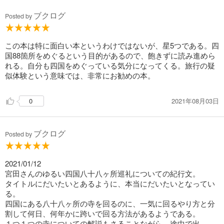
ブクログ
Posted by
この本は特に面白い本というわけではないが、星5つである。四
国88箇所をめぐるという目的があるので、飽きずに読み進めら
れる。自分も四国をめぐっている気分になってくる。旅行の疑
似体験という意味では、非常にお勧めの本。
2021年08月03日
0
ブクログ
Posted by
2021/01/12
宮田さんのゆるい四国八十八ヶ所巡礼についての紀行文。
タイトルにだいたいとあるように、本当にだいたいとなってい
る。
四国にある八十八ヶ所の寺を回るのに、一気に回るやり方と分
割して何日、何年かに跨いで回る方法があるようである。
１つ１つの寺についての解説もさることながら、途中で出