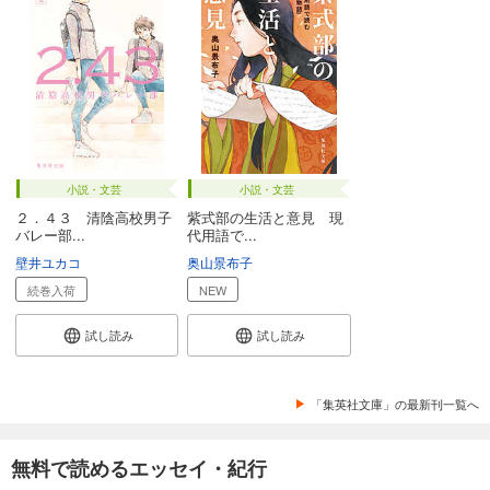
小説・文芸
小説・文芸
２．４３ 清陰高校男子
紫式部の生活と意見 現
バレー部...
代用語で...
壁井ユカコ
奥山景布子
続巻入荷
NEW
試し読み
試し読み
「集英社文庫」の最新刊一覧へ
無料で読めるエッセイ・紀行