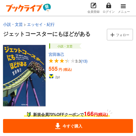
会員登録
ログイン
メニュー
小説・文芸
エッセイ・紀行
ジェットコースターにもほどがある
フォロー
小説・文芸
宮田珠己
3.3
(13)
555
円 (税込)
2
pt
166
新規会員70%OFFクーポンで
円(税込)
今すぐ購入