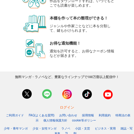
作品をダウンロードすれば、いつでもど
こでも読書が楽しめます。
本棚を作って本の整理ができる！
ジャンルや作家ごとなどに本を分類し
て、鍵もかけられます。
お得な通知機能！
通知を許可すると、お得なクーポン情報
などが届きます。
無料マンガ・ラノベなど、豊富なラインナップで188万冊以上配信中！
ログイン
ご利用ガイド
FAQ(よくある質問)
お問い合わせ
採用情報
利用規約
特商法の表
示
個人情報保護方針
cookie等ポリシー
少年・青年マンガ
少女・女性マンガ
ラノベ
小説・文芸
ビジネス・実用
雑誌・写
真集
TL
BL