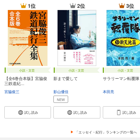
1位
2位
3位
小説・文芸
小説・文芸
小説・文芸
【全6巻合本版】宮脇俊
影まで愛して
サラリーマン転覆隊
三鉄道紀...
宮脇俊三
影山優佳
本田亮
NEW
試し読み
試し読み
試し読み
「エッセイ・紀行」ランキングの一覧へ