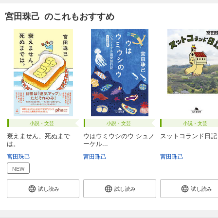
宮田珠己 のこれもおすすめ
小説・文芸
小説・文芸
小説・文芸
衰えません、死ぬまで
ウはウミウシのウ シュノ
スットコランド日記
は。
ーケル...
宮田珠己
宮田珠己
宮田珠己
NEW
試し読み
試し読み
試し読み