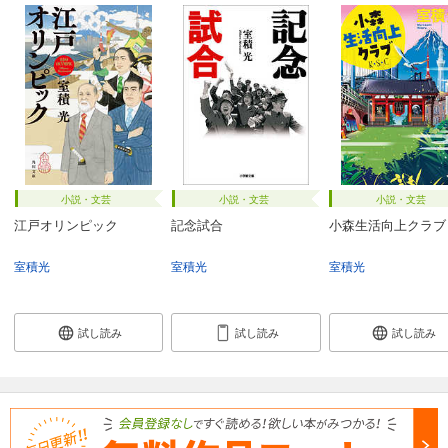
小説・文芸
小説・文芸
小説・文芸
江戸オリンピック
記念試合
小森生活向上クラブ
室積光
室積光
室積光
試し読み
試し読み
試し読み