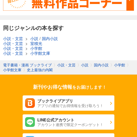
同じジャンルの本を探す
小説・文芸
>
小説
/
国内小説
小説・文芸
>
室積光
小説・文芸
>
小学館
小説・文芸
>
小学館文庫
電子書籍・漫画 ブックライブ
〉
小説・文芸
〉
小説
〉
国内小説
〉
小学館
〉
小学館文庫
〉
史上最強の内閣
新刊やお得な情報
をお届けします！
ブックライブアプリ
アプリの通知でお得情報を受け取ろう！
LINE公式アカウント
アカウント連携で限定クーポンゲット！