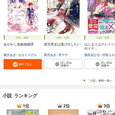
小説・文芸
小説・文芸
小説・文芸
あやかし鬼嫁婚姻譚
後宮悪女は逃げ出したい
はじまりはクレイジ
れイケ...
朧月あき
セカイメグル
朧月あき
宵マチ
森田あひる
冴島ユカ
試し読み
試し読み
無料で読む
増量中
増量中
「小説」無料一覧へ
小説 ランキング
1位
2位
3位