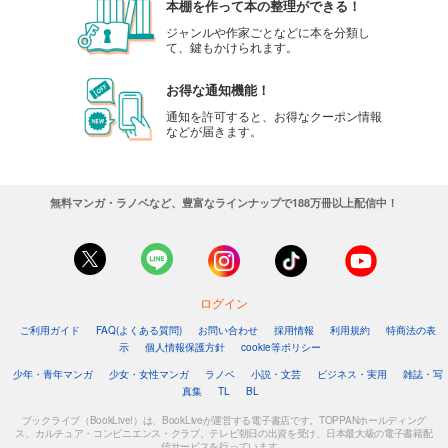
本棚を作って本の整理ができる！
ジャンルや作家ごとなどに本を分類し
て、鍵もかけられます。
お得な通知機能！
通知を許可すると、お得なクーポン情報
などが届きます。
無料マンガ・ラノベなど、豊富なラインナップで188万冊以上配信中！
ログイン
ご利用ガイド
FAQ(よくある質問)
お問い合わせ
採用情報
利用規約
特商法の表
示
個人情報保護方針
cookie等ポリシー
少年・青年マンガ
少女・女性マンガ
ラノベ
小説・文芸
ビジネス・実用
雑誌・写
真集
TL
BL
ブックライブ（BookLive!）は、BookLiveが運営する電子書店です。TOPPANホールディング
ス、カルチュア・コンビニエンス・クラブ、テレビ朝日の出資を受け、日本最大級の電子書籍配
信サービスを行っています。