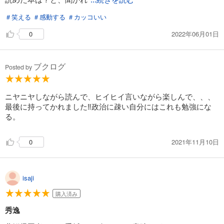
...続きを読む
＃笑える
＃感動する
＃カッコいい
2022年06月01日
0
ブクログ
Posted by
ニヤニヤしながら読んで、ヒイヒイ言いながら楽しんで、、、
最後に持ってかれました‼︎政治に疎い自分にはこれも勉強にな
る。
2021年11月10日
0
isaji
購入済み
秀逸