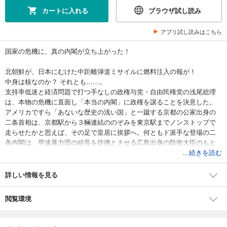
カートに入れる
ブラウザ試し読み
アプリ試し読みはこちら
国家の危機に、真の内閣が立ち上がった！
北朝鮮が、日本にむけた中距離弾道ミサイルに燃料注入の報が！
中身は核なのか？ それとも……。
支持率低迷と経済問題で打つ手なしの政権与党・自由民権党の浅尾総理
は、本物の危機に直面し「本当の内閣」に政権を譲ることを決意した。
アメリカですら「あないな歴史の浅い国」と一蹴する京都の公家出身の
二条首相は、京都駅から３輛連結ののぞみを東京駅までノンストップで
走らせたかと思えば、その足で皇居に挨拶へ。何ともド派手な登場の二
条内閣は、早速暴力団の組長を彷彿とさせる広島出身の防衛大臣のもと
「鉄砲玉作戦」を発動する。果たしてその結末やいかに？
...続きを読む
「こんな内閣があったら……」書店員さんたちの圧倒的支持を受けた痛
快作が待望の文庫版を電子化。
詳しい情報を見る
笑って笑って、涙する、史上初の内閣エンタテインメント！！
閲覧環境