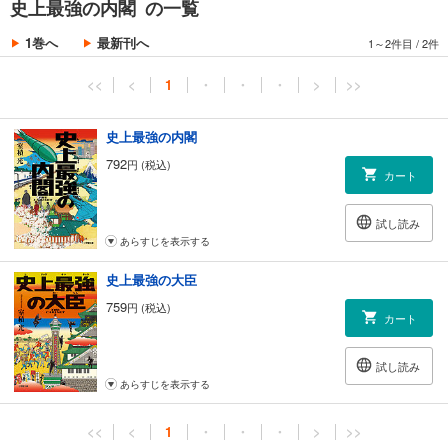
史上最強の内閣 の一覧
1巻へ
最新刊へ
1～2件目
/
2件
<<
<
1
・
・
・
>
>>
史上最強の内閣
792
円 (税込)
カート
試し読み
あらすじを表示する
史上最強の大臣
759
円 (税込)
カート
試し読み
あらすじを表示する
<<
<
1
・
・
・
>
>>