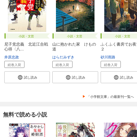
小説・文芸
小説・文芸
小説・文芸
尼子党忠義 北近江合戦
山に抱かれた家 けもの
ふくふく書房でお夜
心得〈八...
道
２
井原忠政
はらだみずき
砂川雨路
続巻入荷
続巻入荷
続巻入荷
試し読み
試し読み
試し読み
「小学館文庫」の最新刊一覧へ
無料で読める小説