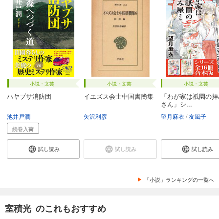
小説・文芸
小説・文芸
小説・文芸
ハヤブサ消防団
イエズス会士中国書簡集
「わが家は祇園の拝
さん」シ...
池井戸潤
矢沢利彦
望月麻衣
友風子
続巻入荷
試し読み
試し読み
試し読み
「小説」ランキングの一覧へ
室積光 のこれもおすすめ