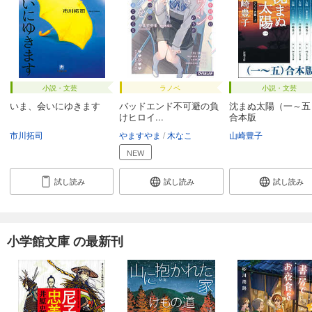
小説・文芸
ラノベ
小説・文芸
いま、会いにゆきます
バッドエンド不可避の負
沈まぬ太陽（一～
けヒロイ...
合本版
市川拓司
やますやま
木なこ
山崎豊子
NEW
試し読み
試し読み
試し読み
小学館文庫 の最新刊