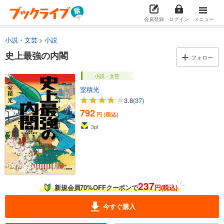
会員登録
ログイン
メニュー
小説・文芸
小説
史上最強の内閣
フォロー
小説・文芸
室積光
3.8
(37)
792
円 (税込)
3
pt
237
新規会員70%OFFクーポンで
円(税込)
今すぐ購入