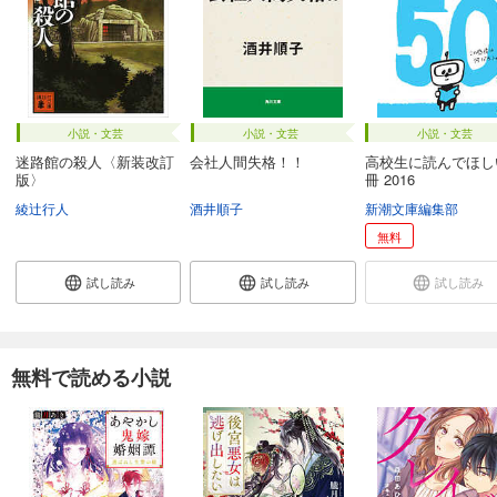
小説・文芸
小説・文芸
小説・文芸
迷路館の殺人〈新装改訂
会社人間失格！！
高校生に読んでほし
版〉
冊 2016
綾辻行人
酒井順子
新潮文庫編集部
無料
試し読み
試し読み
試し読み
無料で読める小説