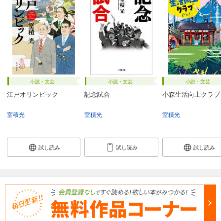
小説・文芸
小説・文芸
小説・文芸
江戸オリンピック
記念試合
小森生活向上クラブ
室積光
室積光
室積光
試し読み
試し読み
試し読み