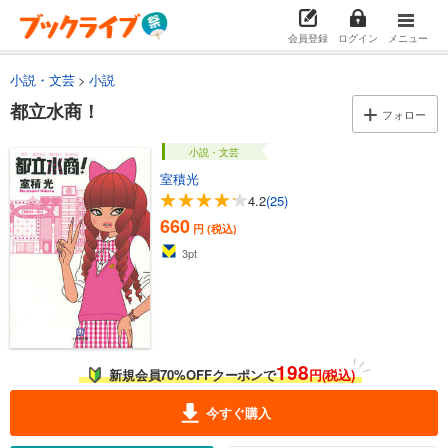
会員登録
ログイン
メニュー
小説・文芸
小説
都立水商！
フォロー
小説・文芸
室積光
4.2
(25)
660
円 (税込)
3
pt
198
新規会員70%OFFクーポンで
円(税込)
今すぐ購入