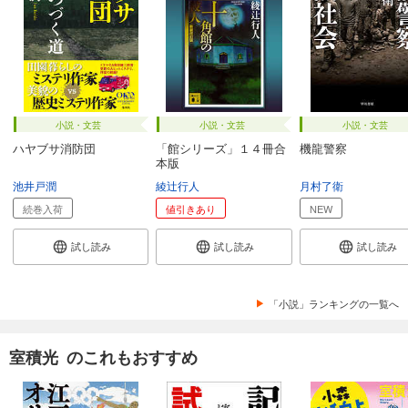
小説・文芸
小説・文芸
小説・文芸
ハヤブサ消防団
「館シリーズ」１４冊合
機龍警察
本版
池井戸潤
綾辻行人
月村了衛
続巻入荷
値引きあり
NEW
試し読み
試し読み
試し読み
「小説」ランキングの一覧へ
室積光 のこれもおすすめ