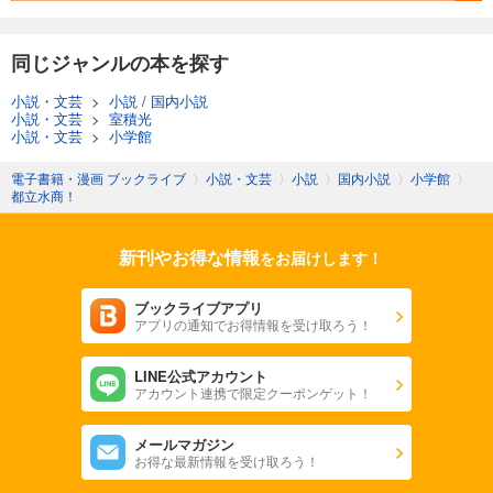
同じジャンルの本を探す
小説・文芸
>
小説
/
国内小説
小説・文芸
>
室積光
小説・文芸
>
小学館
電子書籍・漫画 ブックライブ
〉
小説・文芸
〉
小説
〉
国内小説
〉
小学館
〉
都立水商！
新刊やお得な情報
をお届けします！
ブックライブアプリ
アプリの通知でお得情報を受け取ろう！
LINE公式アカウント
アカウント連携で限定クーポンゲット！
メールマガジン
お得な最新情報を受け取ろう！