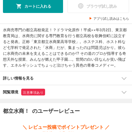
カートに入れる
ブラウザ試し読み
アプリ試し読みはこちら
水商売専門の都立高校発足！？ドラマ化原作！平成××年3月2日、東京都
教育局は、水商売に関する専門教育を行う都立高校を歌舞伎町に設立す
ると発表。正称「東京都立水商業高等学校」。ホステス科、ホスト科な
ど七学科で発足された「水商」だが、集まったのは問題児ばかり。彼ら
に水商売の未来を支えることはできるのか!? その道のプロが指導する奇
想天外な授業、みんなが燃えた甲子園…。世間の白い目なんか笑い飛ば
す、エネルギッシュでちょっと泣けちゃう異色の青春コメディー。
詳しい情報を見る
閲覧環境
注意事項あり
都立水商！ のユーザーレビュー
＼ レビュー投稿でポイントプレゼント ／