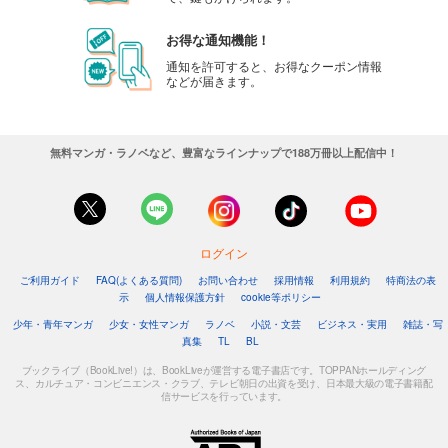
お得な通知機能！
通知を許可すると、お得なクーポン情報
などが届きます。
無料マンガ・ラノベなど、豊富なラインナップで188万冊以上配信中！
ログイン
ご利用ガイド
FAQ(よくある質問)
お問い合わせ
採用情報
利用規約
特商法の表
示
個人情報保護方針
cookie等ポリシー
少年・青年マンガ
少女・女性マンガ
ラノベ
小説・文芸
ビジネス・実用
雑誌・写
真集
TL
BL
ブックライブ（BookLive!）は、BookLiveが運営する電子書店です。TOPPANホールディング
ス、カルチュア・コンビニエンス・クラブ、テレビ朝日の出資を受け、日本最大級の電子書籍配
信サービスを行っています。