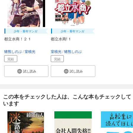
少年・青年マンガ
少年・青年マンガ
都立水商！２ 1
都立水商! 1
猪熊しのぶ
室積光
室積光
猪熊しのぶ
完結
完結
試し読み
試し読み
この本をチェックした人は、こんな本もチェックして
います