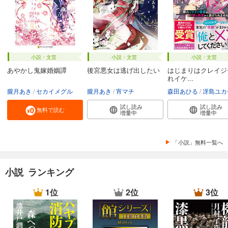
小説・文芸
小説・文芸
小説・文芸
あやかし鬼嫁婚姻譚
後宮悪女は逃げ出したい
はじまりはクレイジ
れイケ...
朧月あき
セカイメグル
朧月あき
宵マチ
森田あひる
冴島ユカ
試し読み
試し読み
無料で読む
増量中
増量中
「小説」無料一覧へ
小説 ランキング
1位
2位
3位