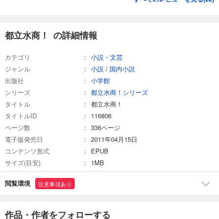
都立水商！ の詳細情報
カテゴリ
小説・文芸
ジャンル
小説
/
国内小説
出版社
小学館
シリーズ
都立水商！シリーズ
タイトル
都立水商！
タイトルID
116806
ページ数
336ページ
電子版発売日
2011年04月15日
コンテンツ形式
EPUB
サイズ(目安)
1MB
閲覧環境
注意事項あり
作品・作者をフォローする