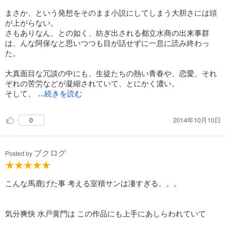
まさか、という発想をそのまま小説にしてしまう大胆さには頭
が上がらない。
さもありなん、との如く、紡ぎ出される都立水商の出来事群
は、んな阿保なと思いつつも目が話せずに一息に読み終わっ
た。
大真面目な冗談の中にも、生徒たちの熱い青春や、恋愛、それ
ぞれの苦労などが凝縮されていて、とにかく濃い。
そして、
...続きを読む
2014年10月10日
0
ブクログ
Posted by
こんな馬鹿げた事 考える室積サンは凄すぎる。。。
気分爽快 水戸黄門は この作品にも上手にあしらわれていて