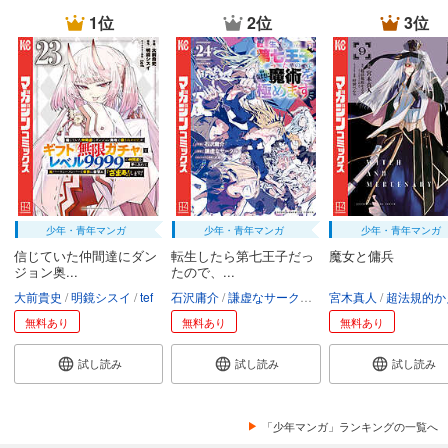
1位
2位
3位
少年・青年マンガ
少年・青年マンガ
少年・青年マンガ
信じていた仲間達にダン
転生したら第七王子だっ
魔女と傭兵
ジョン奥...
たので、...
大前貴史
明鏡シスイ
tef
石沢庸介
謙虚なサークル
メル。
宮木真人
超法規的かえ
無料あり
無料あり
無料あり
試し読み
試し読み
試し読み
「少年マンガ」ランキングの一覧へ