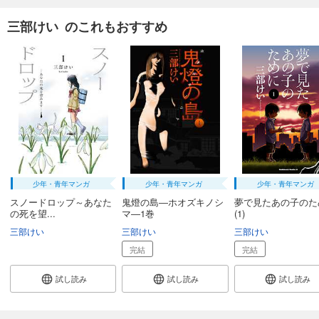
三部けい のこれもおすすめ
少年・青年マンガ
少年・青年マンガ
少年・青年マンガ
スノードロップ～あなた
鬼燈の島―ホオズキノシ
夢で見たあの子のた
の死を望...
マ―1巻
(1)
三部けい
三部けい
三部けい
完結
完結
試し読み
試し読み
試し読み