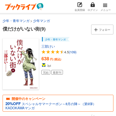
会員登録
ログイン
メニュー
少年・青年マンガ
少年マンガ
僕だけがいない街(9)
フォロー
少年・青年マンガ
三部けい
4.5
(109)
638
円 (税込)
3
pt
完結
最新刊
開催中のキャンペーン
20%OFF
スペシャルサマークーポン～8月の陣～（第9弾）
KADOKAWAマンガ