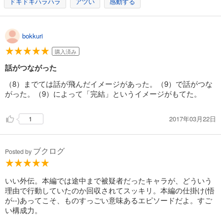
ドキドキハラハラ
アツい
感動する
bokkuri
購入済み
話がつながった
（8）までては話が飛んだイメージがあった。（9）で話がつな
がった。（9）によって「完結」というイメージがもてた。
2017年03月22日
1
ブクログ
Posted by
いい外伝。本編では途中まで被疑者だったキャラが、どういう
理由で行動していたのか回収されてスッキリ。本編の仕掛け(悟
が--)あってこそ、ものすっごい意味あるエピソードだよ。すご
い構成力。