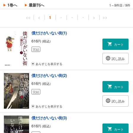
1巻へ
最新刊へ
1～9件目
/
9件
<<
<
1
・
・
・
>
>>
僕だけがいない街(1)
616
円 (税込)
カート
完結
試し読み
あらすじを表示する
僕だけがいない街(2)
616
円 (税込)
カート
完結
試し読み
あらすじを表示する
僕だけがいない街(3)
616
円 (税込)
カート