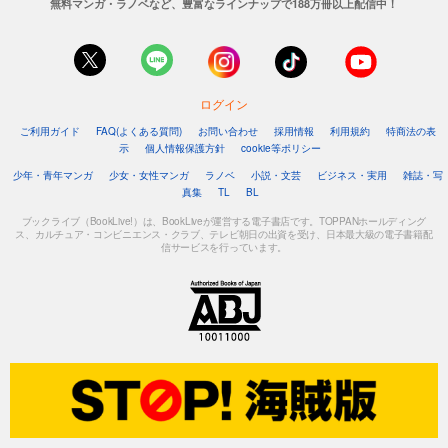
無料マンガ・ラノベなど、豊富なラインナップで188万冊以上配信中！
ログイン
ご利用ガイド
FAQ(よくある質問)
お問い合わせ
採用情報
利用規約
特商法の表
示
個人情報保護方針
cookie等ポリシー
少年・青年マンガ
少女・女性マンガ
ラノベ
小説・文芸
ビジネス・実用
雑誌・写
真集
TL
BL
ブックライブ（BookLive!）は、BookLiveが運営する電子書店です。TOPPANホールディング
ス、カルチュア・コンビニエンス・クラブ、テレビ朝日の出資を受け、日本最大級の電子書籍配
信サービスを行っています。