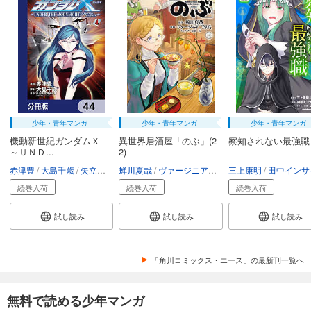
少年・青年マンガ
少年・青年マンガ
少年・青年マンガ
機動新世紀ガンダムＸ
異世界居酒屋「のぶ」(2
察知されない最強職
～ＵＮＤ...
2)
赤津豊
大島千歳
矢立肇・富野由悠季
蝉川夏哉
ヴァージニア二等兵
三上康明
転
田中インサイ
続巻入荷
続巻入荷
続巻入荷
試し読み
試し読み
試し読み
「角川コミックス・エース」の最新刊一覧へ
無料で読める少年マンガ