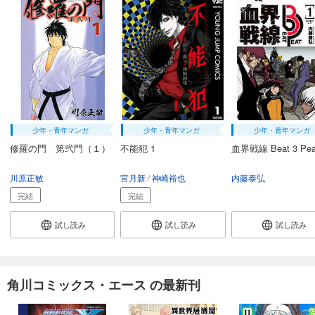
少年・青年マンガ
少年・青年マンガ
少年・青年マンガ
修羅の門 第弐門（１）
不能犯 1
血界戦線 Beat 3 Pea
川原正敏
宮月新
神崎裕也
内藤泰弘
完結
完結
試し読み
試し読み
試し読み
角川コミックス・エース の最新刊