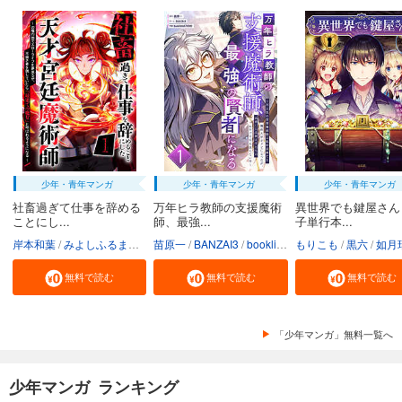
少年・青年マンガ
少年・青年マンガ
少年・青年マンガ
社畜過ぎて仕事を辞める
万年ヒラ教師の支援魔術
異世界でも鍵屋さん
ことにし...
師、最強...
子単行本...
岸本和葉
みよしふるまち
booklistaSTUDIO
苗原一
BANZAI3
booklistaSTUDIO
もりこも
黒六
如月
無料で読む
無料で読む
無料で読む
「少年マンガ」無料一覧へ
少年マンガ ランキング