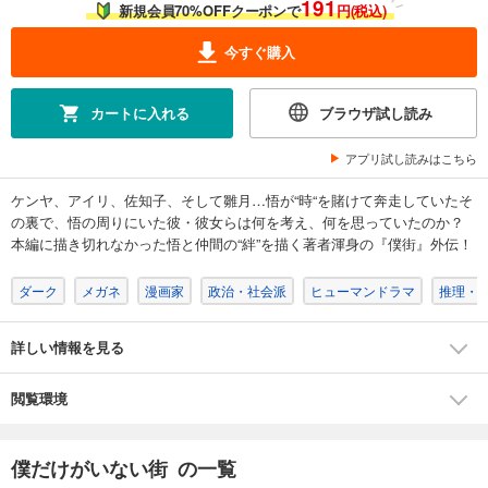
191
新規会員70%OFFクーポンで
円(税込)
今すぐ購入
カートに入れる
ブラウザ試し読み
アプリ試し読みはこちら
ケンヤ、アイリ、佐知子、そして雛月…悟が“時“を賭けて奔走していたそ
の裏で、悟の周りにいた彼・彼女らは何を考え、何を思っていたのか？
本編に描き切れなかった悟と仲間の“絆”を描く著者渾身の『僕街』外伝！
ダーク
メガネ
漫画家
政治・社会派
ヒューマンドラマ
推理・
詳しい情報を見る
閲覧環境
僕だけがいない街 の一覧