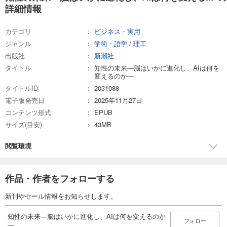
詳細情報
カテゴリ
ビジネス・実用
ジャンル
学術・語学
/
理工
出版社
新潮社
タイトル
知性の未来―脳はいかに進化し、AIは何を
変えるのか―
タイトルID
2031088
電子版発売日
2025年11月27日
コンテンツ形式
EPUB
サイズ(目安)
43MB
閲覧環境
作品・作者をフォローする
新刊やセール情報をお知らせします。
知性の未来―脳はいかに進化し、AIは何を変えるのか
フォロー
―