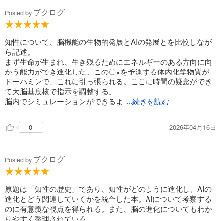
ブクログ
Posted by
知性について、脳機能の生物的発展とAIの発展とを比較しなが
ら記述。
まず生命が生まれ、生き残るためにエネルギーのある方向に向
かう能力ができ進化した。この〇×を予測する体内化学物質が
ドーパミンで、これに引っ張られる。ここに時間の疑念ができ
て大脳基底核で指示を調整する。
脳内でシミュレーションができるよ
...続きを読む
2026年04月16日
0
ブクログ
Posted by
原題は「知性の歴史」であり、知性がどのように進化し、AIの
進化とどう関連していくかを統合した本。AIについて考察する
のに有意義な視点を得られる。また、脳の進化についてもわか
りやすく整理されている。