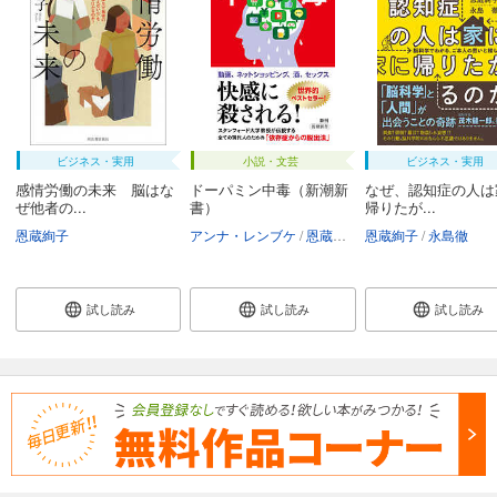
ビジネス・実用
小説・文芸
ビジネス・実用
感情労働の未来 脳はな
ドーパミン中毒（新潮新
なぜ、認知症の人は
ぜ他者の...
書）
帰りたが...
恩蔵絢子
アンナ・レンブケ
恩蔵絢子
恩蔵絢子
永島徹
試し読み
試し読み
試し読み