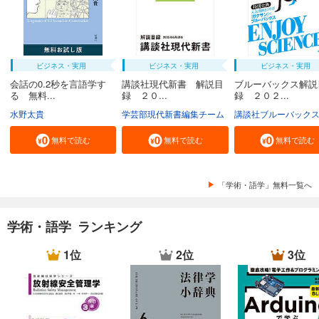
ビジネス・実用
ビジネス・実用
ビジネス・実用
会話の0.2秒を言語学す
講談社現代新書 解説目
ブルーバックス解説
る 無料...
録 ２０...
録 ２０２...
水野太貴
学芸部現代新書編集チーム
講談社ブルーバック
無料で読む
無料で読む
無料で読む
「学術・語学」無料一覧へ
学術・語学 ランキング
1位
2位
3位