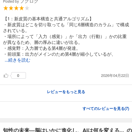
ブクログ
Posted by
【1：新皮質の基本構造と共通アルゴリズム】
・新皮質はどこを切り取っても「同じ6層構造のカラム」で構成
されている。
・場所によって「入力（感覚）」か「出力（行動）」かの比重
が異なるため、層の厚みに違いが出る。
・感覚野：入力層である第4層が発達。
・前頭葉：出力がメインのため第4層が縮小しているが、
...続きを読む
2026年04月22日
0
レビューをもっと見る
すべてのレビューを見る(
7
)
知性の未来―脳はいかに進化し、AIは何を変える... の