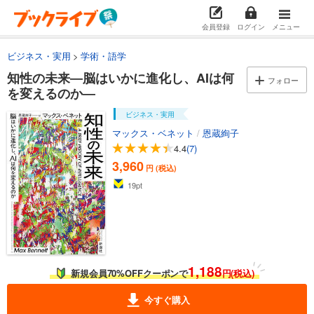
会員登録
ログイン
メニュー
ビジネス・実用
学術・語学
知性の未来―脳はいかに進化し、AIは何
フォロー
を変えるのか―
ビジネス・実用
マックス・ベネット
/
恩蔵絢子
4.4
(7)
3,960
円 (税込)
19
pt
1,188
新規会員70%OFFクーポンで
円(税込)
今すぐ購入