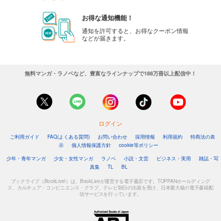
お得な通知機能！
通知を許可すると、お得なクーポン情報
などが届きます。
無料マンガ・ラノベなど、豊富なラインナップで188万冊以上配信中！
ログイン
ご利用ガイド
FAQ(よくある質問)
お問い合わせ
採用情報
利用規約
特商法の表
示
個人情報保護方針
cookie等ポリシー
少年・青年マンガ
少女・女性マンガ
ラノベ
小説・文芸
ビジネス・実用
雑誌・写
真集
TL
BL
ブックライブ（BookLive!）は、BookLiveが運営する電子書店です。TOPPANホールディング
ス、カルチュア・コンビニエンス・クラブ、テレビ朝日の出資を受け、日本最大級の電子書籍配
信サービスを行っています。