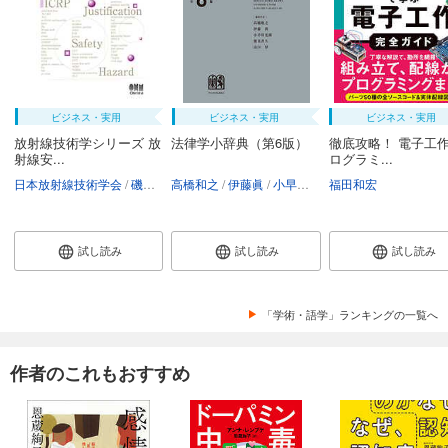
ビジネス・実用
ビジネス・実用
ビジネス・実用
放射線技術学シリーズ 放
法律学小辞典（第6版）
徹底攻略！ 電子工作
射線安...
ログラミ...
日本放射線技術学会
磯辺智範
高橋和之
清水秀雄
伊藤眞
南一幸
小早川光郎
鈴木昇一
福田和宏
能見善久
西谷源展
山口厚
試し読み
試し読み
試し読み
「学術・語学」ランキングの一覧へ
作者のこれもおすすめ