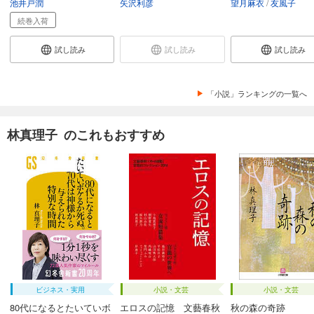
池井戸潤
矢沢利彦
望月麻衣
友風子
続巻入荷
試し読み
試し読み
試し読み
「小説」ランキングの一覧へ
林真理子 のこれもおすすめ
ビジネス・実用
小説・文芸
小説・文芸
80代になるとたいていボ
エロスの記憶 文藝春秋
秋の森の奇跡