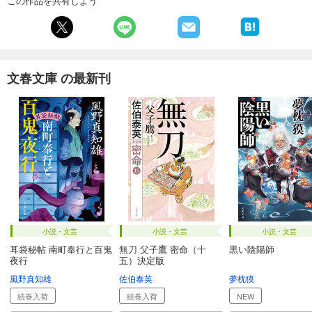
この作品を共有しよう
文春文庫 の最新刊
小説・文芸
小説・文芸
小説・文芸
耳袋秘帖 南町奉行と百鬼
無刀 父子鷹 密命（十
黒い陰陽師
夜行
五）決定版
風野真知雄
佐伯泰英
夢枕獏
続巻入荷
続巻入荷
NEW