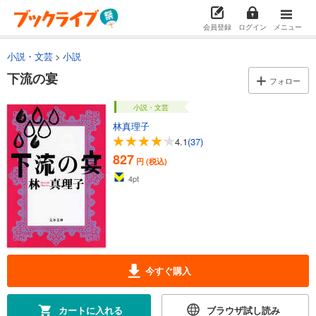
会員登録
ログイン
メニュー
小説・文芸
小説
下流の宴
フォロー
小説・文芸
林真理子
4.1
(37)
827
円 (税込)
4
pt
今すぐ購入
カートに入れる
ブラウザ試し読み