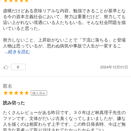
虚構だけどある意味リアルな内容。勉強できることが基準とな
る今の資本主義社会において、努力は重要だけど、努力しても
這い上がれない境遇にいる人たちもいる。そんな社会問題を描
いていると思った。
努力しないこと、上昇欲がないことで「下流に落ちる」と登場
人物は思っているが、思わぬ病気や事故で人生が一変するこ
...続きを読む
2024年12月01日
0
匿名
購入済み
読み切った
たくさんレビューがある昨日です。３０年ほど林真理子先生の
ファンです。文体がだいぶ古臭くなってしまいましたが、嫌な
人を描くのは相変わらず上手です。この昨日発表時、今ほど無
気力な若者って取り沙汰されてなかったからすごい。