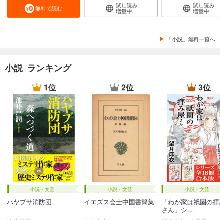
試し読み
試し読み
無料で読む
増量中
増量中
「小説」無料一覧へ
小説 ランキング
1位
2位
3位
小説・文芸
小説・文芸
小説・文芸
ハヤブサ消防団
イエズス会士中国書簡集
「わが家は祇園の拝
さん」シ...