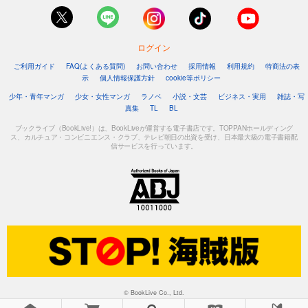
ログイン
ご利用ガイド
FAQ(よくある質問)
お問い合わせ
採用情報
利用規約
特商法の表
示
個人情報保護方針
cookie等ポリシー
少年・青年マンガ
少女・女性マンガ
ラノベ
小説・文芸
ビジネス・実用
雑誌・写
真集
TL
BL
ブックライブ（BookLive!）は、BookLiveが運営する電子書店です。TOPPANホールディング
ス、カルチュア・コンビニエンス・クラブ、テレビ朝日の出資を受け、日本最大級の電子書籍配
信サービスを行っています。
© BookLive Co., Ltd.