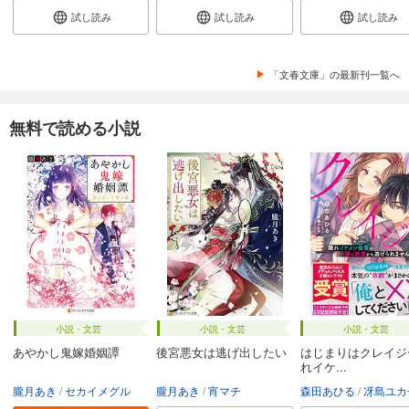
試し読み
試し読み
試し読み
「文春文庫」の最新刊一覧へ
無料で読める小説
小説・文芸
小説・文芸
小説・文芸
あやかし鬼嫁婚姻譚
後宮悪女は逃げ出したい
はじまりはクレイジ
れイケ...
朧月あき
セカイメグル
朧月あき
宵マチ
森田あひる
冴島ユカ