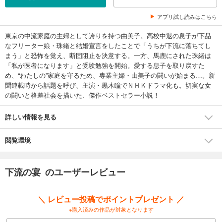
アプリ試し読みはこちら
東京の中流家庭の主婦として誇りを持つ由美子。高校中退の息子が下品
なフリーター娘・珠緒と結婚宣言をしたことで「うちが下流に落ちてし
まう」と恐怖を覚え、断固阻止を決意する。一方、馬鹿にされた珠緒は
「私が医者になります」と受験勉強を開始。愛する息子を取り戻すた
め、“わたしの”家庭を守るため、専業主婦・由美子の闘いが始まる…。新
聞連載時から話題を呼び、主演・黒木瞳でＮＨＫドラマ化も。切実な女
の闘いと格差社会を描いた、傑作ベストセラー小説！
詳しい情報を見る
閲覧環境
下流の宴 のユーザーレビュー
＼ レビュー投稿でポイントプレゼント ／
※購入済みの作品が対象となります