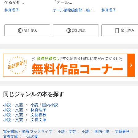
ケるか死...
「オール...
林真理子
オール讀物編集部・編
小池真理子
林真理子
桐野夏生
村
試し読み
試し読み
試し読み
同じジャンルの本を探す
小説・文芸
>
小説
/
国内小説
小説・文芸
>
林真理子
小説・文芸
>
文藝春秋
小説・文芸
>
文春文庫
電子書籍・漫画 ブックライブ
〉
小説・文芸
〉
小説
〉
国内小説
〉
文藝春秋
〉
文春文庫
〉
下流の宴