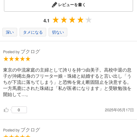
レビューを書く
4.1
深い
タメになる
切ない
ブクログ
Posted by
東京の中流家庭の主婦として誇りを持つ由美子。高校中退の息
子が沖縄出身のフリーター娘・珠緒と結婚すると言い出し「う
ちが下流に落ちてしまう」と恐怖を覚え断固阻止を決意する。
一方馬鹿にされた珠緒は「私が医者になります」と受験勉強を
開始して…。
2025年05月17日
0
ブクログ
Posted by