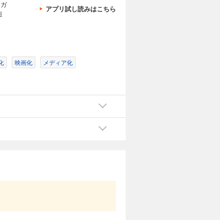
、ガ
アプリ試し読みはこちら
短
化
映画化
メディア化