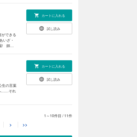
カートに入れる
試し読み
何ができる
(あいざ・
! 師弟
カートに入れる
試し読み
公生の言葉
へ……それ
1～10件目
/
11件
カートに入れる
>
>>
試し読み
い世界へ