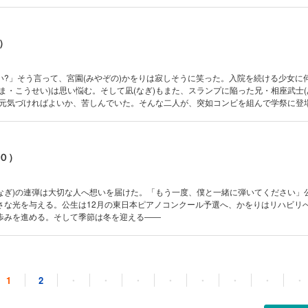
女を拾う!?
）
い?」そう言って、宮園(みやぞの)かをりは寂しそうに笑った。入院を続ける少女に
ま・こうせい)は思い悩む。そして凪(なぎ)もまた、スランプに陥った兄・相座武士
て元気づければよいか、苦しんでいた。そんな二人が、突如コンビを組んで学祭に登場
出すのか?
０）
凪(なぎ)の連弾は大切な人へ想いを届けた。「もう一度、僕と一緒に弾いてください」
さな光を与える。公生は12月の東日本ピアノコンクール予選へ、かをりはリハビリ
歩みを進める。そして季節は冬を迎える――
１）
1
2
・
・
・
・
・
・
・
・
コンクール本戦の日。だが…病状が悪化したかをりを思い、公生(こうせい)は再び昏