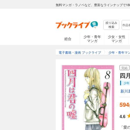
無料マンガ・ラノベなど、豊富なラインナップで18
絞り込み
検索
少年・青年
少女・女性
総合
マンガ
マンガ
電子書籍・漫画 ブックライブ
少年・青年マ
完結
四
少年
新川
594
4.6
「愛