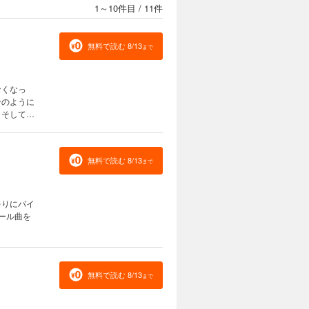
1～10件目
/
11件
無料で読む 8/13
まで
なくなっ
ンのように
、そして才
付き始め
無料で読む 8/13
まで
をりにバイ
ール曲を
無料で読む 8/13
まで