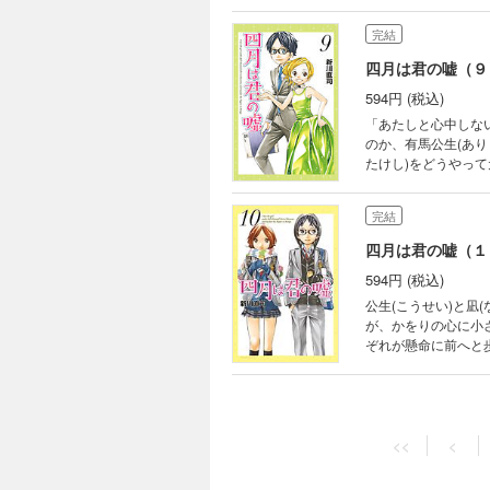
は、ある日、一人の少
完結
四月は君の嘘（９
594円 (税込)
「あたしと心中しな
のか、有馬公生(あり
たけし)をどうやっ
の連弾は、何を生み
完結
四月は君の嘘（１
594円 (税込)
公生(こうせい)と
が、かをりの心に小
ぞれが懸命に前へと
完結
四月は君の嘘（１
<<
<
594円 (税込)
近づく東日本ピアノ