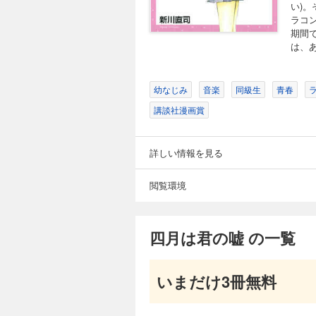
い)
ラコ
期間
は、
幼なじみ
音楽
同級生
青春
講談社漫画賞
詳しい情報を見る
閲覧環境
四月は君の嘘 の一覧
いまだけ3冊無料