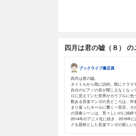
と落ちてゆく。それ
×ラブストーリー、こ
四月は君の嘘（８） 
ブックライブ書店員
四月は君の嘘。
タイトルから既に詩的。既にドラマ
自分のピアノの音が聞こえなくなっ
ロに見えていた世界がカラフルに色
数ある音楽マンガの見どころは、作
まり返ったホールに響く一音目、そ
の演奏シーンは、荒々しいのに純粋
2014年のアニメ化に続き、201
クを題材とした音楽マンガの新しい