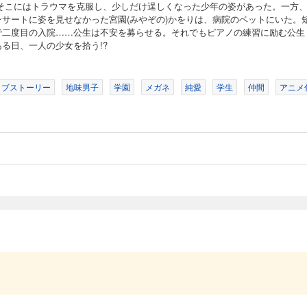
。そこにはトラウマを克服し、少しだけ逞しくなった少年の姿があった。一方
ンサートに姿を見せなかった宮園(みやぞの)かをりは、病院のベットにいた。
で二度目の入院……公生は不安を募らせる。それでもピアノの練習に励む公生
ある日、一人の少女を拾う!?
ラブストーリー
地味男子
学園
メガネ
純愛
学生
仲間
アニメ