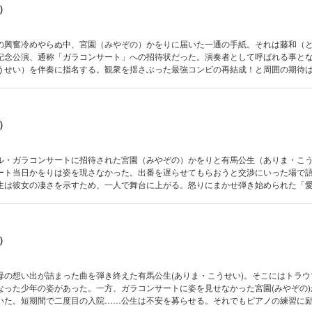
）
の興奮冷めやらぬ中、宮園（みやぞの）かをりに届いた一通の手紙。それは藤和（
記念公演、通称「ガラコンサート」への招待状だった。演奏者として呼ばれる事と
うせい）を伴奏に指名する。観衆を揺さぶった最強コンビの再結成！と周囲の期待
ンは何故か低い……。果たして、ガラコンサートまでに二人の演奏は仕上がるのか
）
ル・ガラコンサートに招待された宮園（みやぞの）かをりと有馬公生（ありま・こ
ート当日かをりは姿を現さなかった。出番を遅らせてもらおうと交渉にいった場で
生は彼女の凄さを示すため、一人で舞台に上がる。怒りにまかせ弾き始められた「
た世界に没入した公生は次第に思い出してゆく。母の好きだった曲を……そして演
）
母の想い出が詰まった曲を弾き終えた有馬公生(ありま・こうせい)。そこにはトラウ
なった少年の姿があった。一方、ガラコンサートに姿を見せなかった宮園(みやぞの)
いた。短期間で二度目の入院……公生は不安を募らせる。それでもピアノの練習に