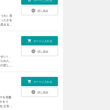
カートに入れる
試し読み
とうわ）音
なったかを
は高まる
！？
カートに入れる
試し読み
うせい）。
語られた、
愛の悲し
奏は様変わ
カートに入れる
試し読み
マを克服
かをり
励む公生