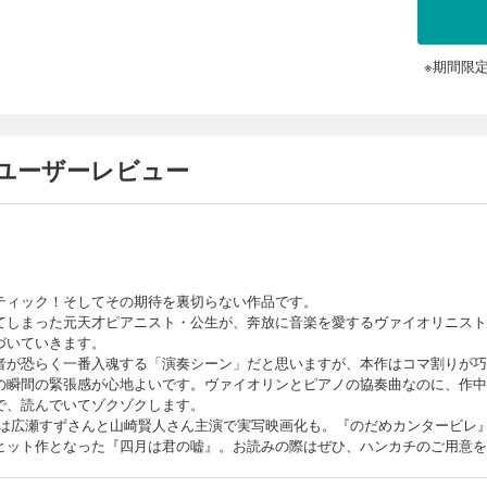
でも…必死に前を向こうとする少年と少女に、運命は如何なるものをもたらすのか? 
こに完結!!
※期間限
のユーザーレビュー
ティック！そしてその期待を裏切らない作品です。
てしまった元天才ピアニスト・公生が、奔放に音楽を愛するヴァイオリニスト
づいていきます。
者が恐らく一番入魂する「演奏シーン」だと思いますが、本作はコマ割りが巧
の瞬間の緊張感が心地よいです。ヴァイオリンとピアノの協奏曲なのに、作中
で、読んでいてゾクゾクします。
6年には広瀬すずさんと山崎賢人さん主演で実写映画化も。『のだめカンタービ
ヒット作となった『四月は君の嘘』。お読みの際はぜひ、ハンカチのご用意を