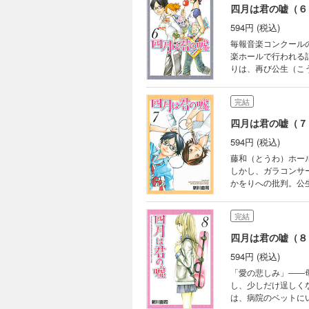
四月は君の嘘（６
594円 (税込)
毎報音楽コンクール
楽ホールで行われる
りは、再び公生（こ
が、公生のテンショ
完結
四月は君の嘘（７
594円 (税込)
藤和（とうわ）ホー
しかし、ガラコンサ
かをりへの批判。公
み」。だが音の消え
りを見せる！
完結
四月は君の嘘（８
594円 (税込)
「愛の悲しみ」――
し、少しだけ逞しく
は、病院のベットに