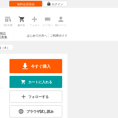
無料会員登録
ログイン
歴
My本棚
カート
フォロー
クーポン
Myページ
雑誌
はじめての方へ
ご利用ガイド
写真集
嘘（８）
今すぐ購入
カートに入れる
フォローする
ブラウザ試し読み
せ