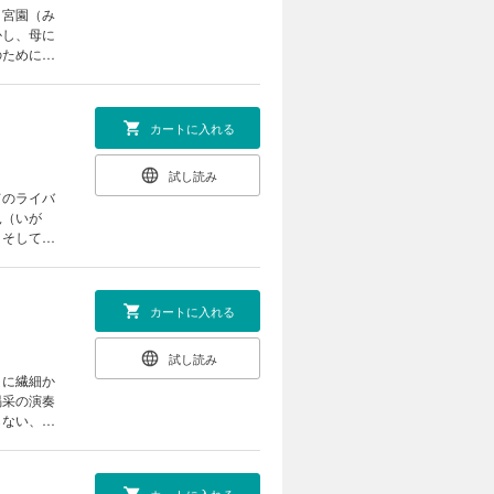
。宮園（み
かし、母に
のために弾
カートに入れる
試し読み
てのライバ
見（いが
 そして、
カートに入れる
試し読み
うに繊細か
喝采の演奏
らない、正
界で、少年