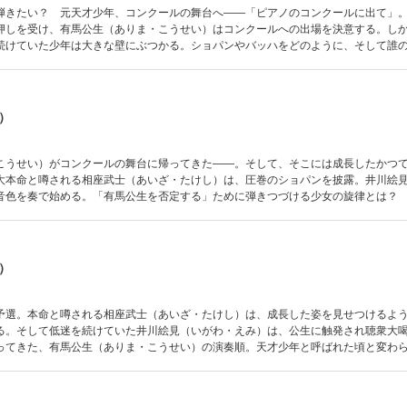
弾きたい？ 元天才少年、コンクールの舞台へ――「ピアノのコンクールに出て」
押しを受け、有馬公生（ありま・こうせい）はコンクールへの出場を決意する。し
続けていた少年は大きな壁にぶつかる。ショパンやバッハをどのように、そして誰
生は苦しみを乗り越え、音楽を奏でられるのか!?
）
こうせい）がコンクールの舞台に帰ってきた――。そして、そこには成長したかつ
大本命と噂される相座武士（あいざ・たけし）は、圧巻のショパンを披露。井川絵
音色を奏で始める。「有馬公生を否定する」ために弾きつづける少女の旋律とは？
えぬハンデを背負う元天才少年の演奏は？
）
予選。本命と噂される相座武士（あいざ・たけし）は、成長した姿を見せつけるよ
る。そして低迷を続けていた井川絵見（いがわ・えみ）は、公生に触発され聴衆大
ってきた、有馬公生（ありま・こうせい）の演奏順。天才少年と呼ばれた頃と変わ
を弾き始めた公生。だが、母の幻影が少年を闇へと突き落とす。音の聴こえない世