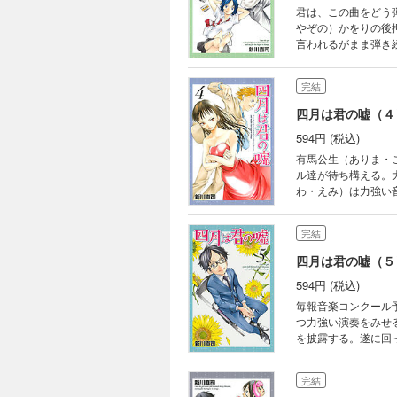
君は、この曲をどう
やぞの）かをりの後
言われるがまま弾き
けばいいのか……公
完結
四月は君の嘘（４
594円 (税込)
有馬公生（ありま・
ル達が待ち構える。
わ・えみ）は力強い
ブランクと音の聴こ
完結
四月は君の嘘（５
594円 (税込)
毎報音楽コンクール
つ力強い演奏をみせ
を披露する。遂に回
確で隙の無いピアノ
は何を見出すのか？
完結