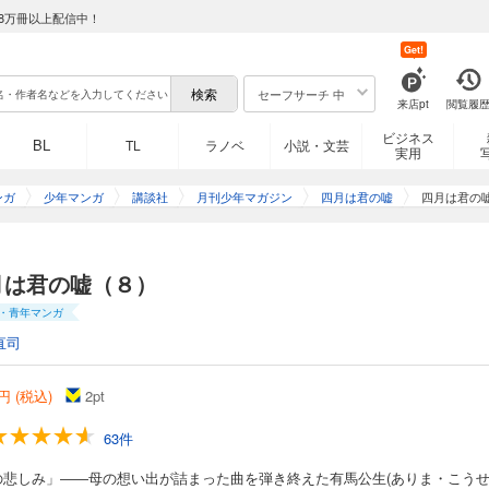
8万冊以上配信中！
Get!
セーフサーチ 中
来店pt
閲覧履
ビジネス
BL
TL
ラノベ
小説・文芸
実用
ンガ
少年マンガ
講談社
月刊少年マガジン
四月は君の嘘
四月は君の
月は君の嘘（８）
・青年マンガ
直司
円 (税込)
2
pt
63件
の悲しみ」――母の想い出が詰まった曲を弾き終えた有馬公生(ありま・こう