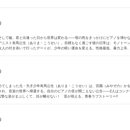
）
そして嘘。君と出逢った日から世界は変わる――母の死をきっかけにピアノを弾か
アニスト有馬公生（ありま・こうせい）。目標もなく過ごす彼の日常は、モノトー
友人の付き添いで行ったデートが、少年の暗い運命を変える。性格最低、暴力上等
ニスト……少女・宮園（みやぞの）かをりと出逢った日から、有馬公生の日常は色
ブストーリー!!
）
めてしまった元・天才少年有馬公生（ありま・こうせい）は、宮園（みやぞの）か
され、音楽の世界へ帰還する。自分のピアノの音が聞こえない公生――2人はコンク
真摯な姿がまぶしくて、目が離せない！ 音が視える、青春ラブストーリー!!
）