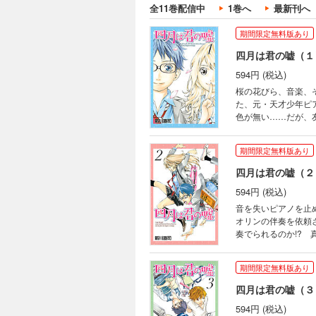
全11巻配信中
1巻へ
最新刊へ
期間限定無料版あり
四月は君の嘘（１
594円 (税込)
桜の花びら、音楽、
た、元・天才少年ピ
色が無い……だが、
能豊かなヴァイオリ
る!! 胸を打つ青春ラ
期間限定無料版あり
四月は君の嘘（２
594円 (税込)
音を失いピアノを止
オリンの伴奏を依頼
奏でられるのか!? 
期間限定無料版あり
四月は君の嘘（３
594円 (税込)