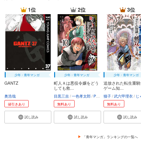
1位
2位
3位
少年・青年マンガ
少年・青年マンガ
少年・青年マンガ
GANTZ
町人Ａは悪役令嬢をどう
追放された転生重騎
しても救...
ゲーム知...
奥浩哉
目黒三吉
一色孝太郎
Parum
猫子
武六甲理衣
じゃい
値引きあり
無料あり
無料あり
試し読み
試し読み
試し読み
「青年マンガ」ランキングの一覧へ