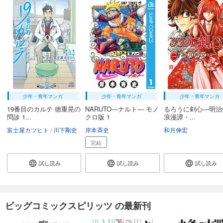
少年・青年マンガ
少年・青年マンガ
少年・青年マンガ
19番目のカルテ 徳重晃の
NARUTO―ナルト― モノ
るろうに剣心―明治
問診 1...
クロ版 1
浪漫譚・...
富士屋カツヒト
川下剛史
岸本斉史
和月伸宏
完結
試し読み
試し読み
試し読み
ビッグコミックスピリッツ の最新刊