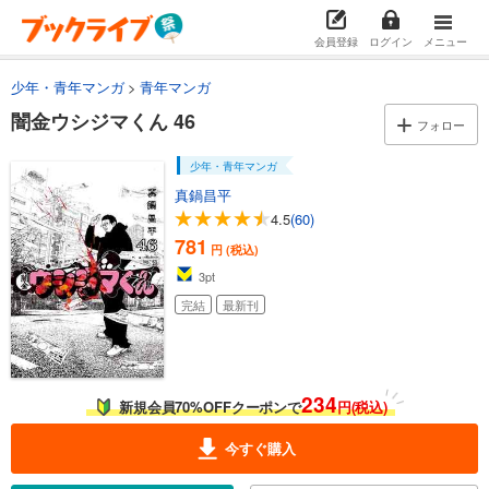
あらすじを表示する
会員登録
ログイン
メニュー
闇金ウシジマくん 34
759
少年・青年マンガ
青年マンガ
円 (税込)
カート
闇金ウシジマくん 46
完結
フォロー
試し読み
少年・青年マンガ
あらすじを表示する
真鍋昌平
闇金ウシジマくん 35
4.5
(60)
759
781
円 (税込)
円 (税込)
カート
完結
3
pt
完結
最新刊
試し読み
あらすじを表示する
闇金ウシジマくん 36
759
円 (税込)
234
新規会員70%OFFクーポンで
円(税込)
カート
完結
今すぐ購入
試し読み
あらすじを表示する