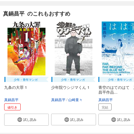
真鍋昌平 のこれもおすすめ
少年・青年マンガ
少年・青年マンガ
少年・青年マンガ
九条の大罪 1
少年院ウシジマくん 1
青空のはてのはて 
昌平作品...
真鍋昌平
真鍋昌平
山崎童々
真鍋昌平
値引き
完結
試し読み
試し読み
試し読み