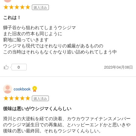
購入済み
これは！
獅子谷から狙われてしまうウシジマ
また旧友の竹本も同じように
窮地に陥っていきます
ウシジマも現代ではそれなりの威厳があるものの
この当時はそれらもなくかなり追い詰められてしまう中
2023年04月08日
0
cookbook
購入済み
後味は悪いがウシジマくんらしい
滑川との大逆転を経ての決着、カウカウファイナンスメンバー
のウシジマ誕生日での再集結、とハッピーエンドかと思いきや
後味の悪い最終回。それもウシジマくんらしい。