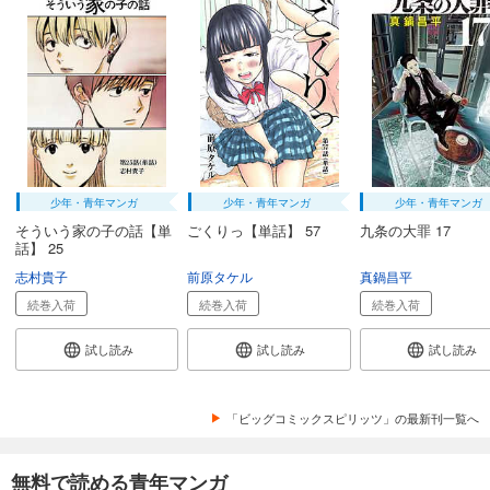
少年・青年マンガ
少年・青年マンガ
少年・青年マンガ
そういう家の子の話【単
ごくりっ【単話】 57
九条の大罪 17
話】 25
志村貴子
前原タケル
真鍋昌平
続巻入荷
続巻入荷
続巻入荷
試し読み
試し読み
試し読み
「ビッグコミックスピリッツ」の最新刊一覧へ
無料で読める青年マンガ