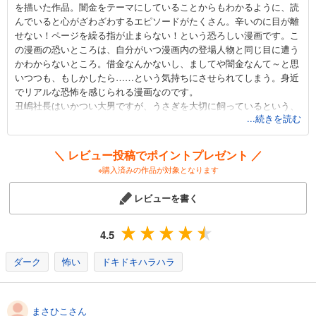
を描いた作品。闇金をテーマにしていることからもわかるように、読
んでいると心がざわざわするエピソードがたくさん。辛いのに目が離
せない！ページを繰る指が止まらない！という恐ろしい漫画です。こ
の漫画の恐いところは、自分がいつ漫画内の登場人物と同じ目に遭う
かわからないところ。借金なんかないし、ましてや闇金なんて～と思
いつつも、もしかしたら……という気持ちにさせられてしまう。身近
でリアルな恐怖を感じられる漫画なのです。
丑嶋社長はいかつい大男ですが、うさぎを大切に飼っているという、
...続きを読む
ちょっと可愛いところも。
＼ レビュー投稿でポイントプレゼント ／
※購入済みの作品が対象となります
レビューを書く
4.5
ダーク
怖い
ドキドキハラハラ
まさひこさん