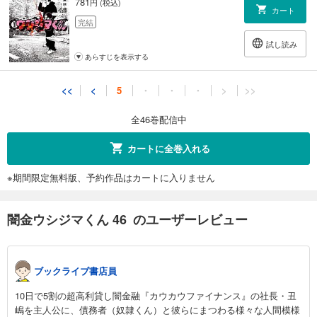
781
円 (税込)
カート
完結
試し読み
あらすじを表示する
<<
<
5
・
・
・
>
>>
全46巻配信中
カートに全巻入れる
※期間限定無料版、予約作品はカートに入りません
闇金ウシジマくん 46 のユーザーレビュー
ブックライブ書店員
10日で5割の超高利貸し闇金融『カウカウファイナンス』の社長・丑
嶋を主人公に、債務者（奴隷くん）と彼らにまつわる様々な人間模様