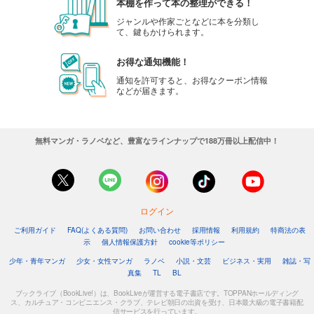
本棚を作って本の整理ができる！
ジャンルや作家ごとなどに本を分類し
て、鍵もかけられます。
お得な通知機能！
通知を許可すると、お得なクーポン情報
などが届きます。
無料マンガ・ラノベなど、豊富なラインナップで188万冊以上配信中！
ログイン
ご利用ガイド
FAQ(よくある質問)
お問い合わせ
採用情報
利用規約
特商法の表
示
個人情報保護方針
cookie等ポリシー
少年・青年マンガ
少女・女性マンガ
ラノベ
小説・文芸
ビジネス・実用
雑誌・写
真集
TL
BL
ブックライブ（BookLive!）は、BookLiveが運営する電子書店です。TOPPANホールディング
ス、カルチュア・コンビニエンス・クラブ、テレビ朝日の出資を受け、日本最大級の電子書籍配
信サービスを行っています。