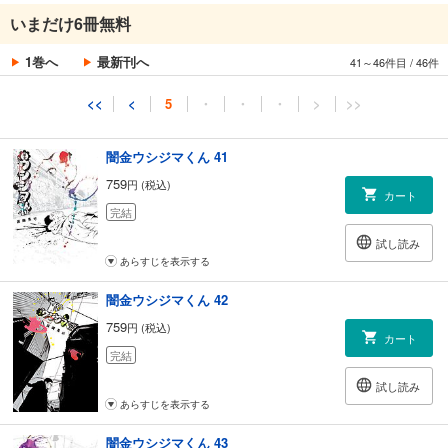
闇金ウシジマくん 40
いまだけ6冊無料
759
円 (税込)
カート
1巻へ
最新刊へ
41～46件目
/
46件
完結
試し読み
<<
<
5
・
・
・
>
>>
あらすじを表示する
闇金ウシジマくん 41
759
円 (税込)
カート
完結
試し読み
あらすじを表示する
闇金ウシジマくん 42
759
円 (税込)
カート
完結
試し読み
あらすじを表示する
闇金ウシジマくん 43