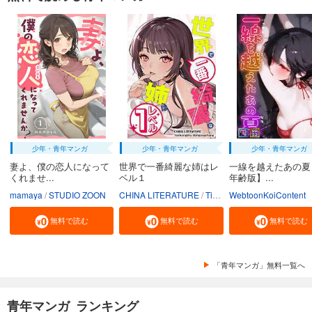
少年・青年マンガ
少年・青年マンガ
少年・青年マンガ
妻よ、僕の恋人になって
世界で一番綺麗な姉はレ
一線を越えたあの夏
くれませ...
ベル１
年齢版】...
mamaya
STUDIO ZOON
CHINA LITERATURE
Tiankongshu Mangongchang
WebtoonKoiContent
無料で読む
無料で読む
無料で読む
「青年マンガ」無料一覧へ
青年マンガ ランキング