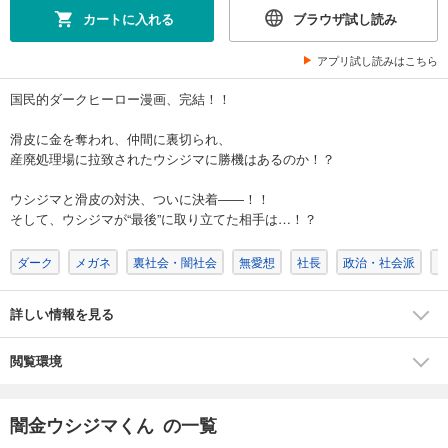
カートに入れる
ブラウザ試し読み
闇金ウシジマくん 37
759
円 (税込)
アプリ試し読みはこちら
カート
完結
国民的ダークヒーロー漫画、完結！！
試し読み
滑皮に金を奪われ、仲間に裏切られ、
あらすじを表示する
産廃処理場に拉致されたウシジマに勝機はあるのか！？
闇金ウシジマくん ３８
ウシジマと滑皮の対決、ついに決着――！！
759
円 (税込)
カート
そして、ウシジマが“最後”に取り立てた相手は…！？
完結
ダーク
メガネ
裏社会・闇社会
無愛想
社長
政治・社会派
試し読み
あらすじを表示する
詳しい情報を見る
闇金ウシジマくん ３９
759
円 (税込)
カート
閲覧環境
完結
試し読み
闇金ウシジマくん の一覧
あらすじを表示する