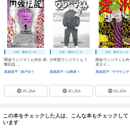
少年・青年マンガ
少年・青年マンガ
少年・青年マンガ
闇金ウシジマくん外伝 肉
少年院ウシジマくん 1
闇金ウシジマくん外
蝮伝説 ...
花タイ...
真鍋昌平
速戸ゆう
真鍋昌平
山崎童々
真鍋昌平
サササニサ
試し読み
試し読み
試し読み
この本をチェックした人は、こんな本もチェックして
います