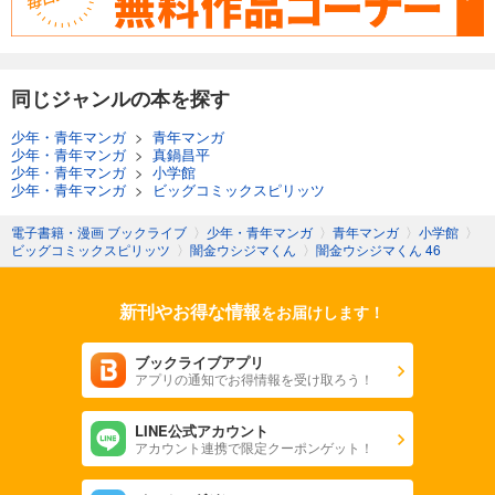
同じジャンルの本を探す
少年・青年マンガ
>
青年マンガ
少年・青年マンガ
>
真鍋昌平
少年・青年マンガ
>
小学館
少年・青年マンガ
>
ビッグコミックスピリッツ
電子書籍・漫画 ブックライブ
〉
少年・青年マンガ
〉
青年マンガ
〉
小学館
〉
ビッグコミックスピリッツ
〉
闇金ウシジマくん
〉
闇金ウシジマくん 46
新刊やお得な情報
をお届けします！
ブックライブアプリ
アプリの通知でお得情報を受け取ろう！
LINE公式アカウント
アカウント連携で限定クーポンゲット！