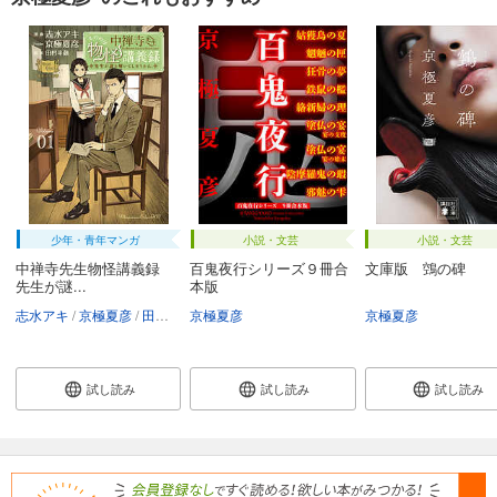
少年・青年マンガ
小説・文芸
小説・文芸
中禅寺先生物怪講義録
百鬼夜行シリーズ９冊合
文庫版 鵼の碑
先生が謎...
本版
志水アキ
京極夏彦
田村半蔵
京極夏彦
京極夏彦
試し読み
試し読み
試し読み