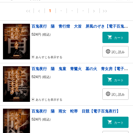
<<
<
1
・
・
・
>
>>
百鬼夜行 陽 青行燈 大首 屏風のぞき【電子百鬼夜行】
524
円 (税込)
カート
試し読み
あらすじを表示する
百鬼夜行 陽 鬼童 青鷺火 墓の火 青女房【電子百鬼夜行】
524
円 (税込)
カート
試し読み
あらすじを表示する
百鬼夜行 陽 雨女 蛇帯 目競【電子百鬼夜行】
524
円 (税込)
カート