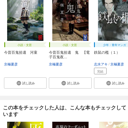
小説・文芸
小説・文芸
少年・青年マンガ
今昔百鬼拾遺 河童
今昔百鬼拾遺 鬼 【電
鉄鼠の檻（１）
子百鬼夜...
京極夏彦
京極夏彦
志水アキ
京極夏彦
完結
試し読み
試し読み
試し読み
この本をチェックした人は、こんな本もチェックして
います