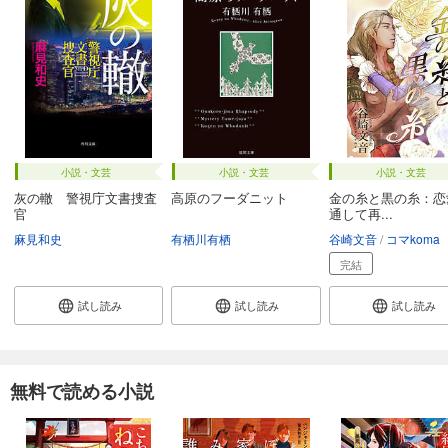
小説・文芸
小説・文芸
小説・文芸
灰の轍 警視庁文書捜査
高原のフーダニット
金の糸と黒の糸：恋
官
通して再...
麻見和史
有栖川有栖
谷崎文音
コマkoma
完結
試し読み
試し読み
試し読み
無料で読める小説