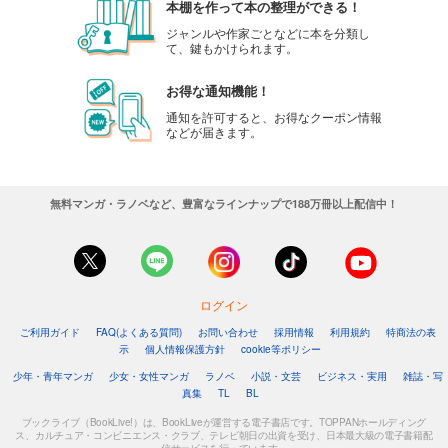
本棚を作って本の整理ができる！
ジャンルや作家ごとなどに本を分類し
て、鍵もかけられます。
お得な通知機能！
通知を許可すると、お得なクーポン情報
などが届きます。
無料マンガ・ラノベなど、豊富なラインナップで188万冊以上配信中！
ログイン
ご利用ガイド
FAQ(よくある質問)
お問い合わせ
採用情報
利用規約
特商法の表
示
個人情報保護方針
cookie等ポリシー
少年・青年マンガ
少女・女性マンガ
ラノベ
小説・文芸
ビジネス・実用
雑誌・写
真集
TL
BL
ブックライブ（BookLive!）は、BookLiveが運営する電子書店です。TOPPANホールディング
ス、カルチュア・コンビニエンス・クラブ、テレビ朝日の出資を受け、日本最大級の電子書籍配
信サービスを行っています。