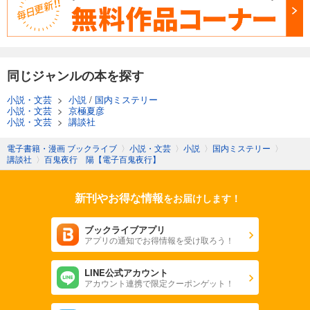
同じジャンルの本を探す
小説・文芸
>
小説
/
国内ミステリー
小説・文芸
>
京極夏彦
小説・文芸
>
講談社
電子書籍・漫画 ブックライブ
〉
小説・文芸
〉
小説
〉
国内ミステリー
〉
講談社
〉
百鬼夜行 陽【電子百鬼夜行】
新刊やお得な情報
をお届けします！
ブックライブアプリ
アプリの通知でお得情報を受け取ろう！
LINE公式アカウント
アカウント連携で限定クーポンゲット！