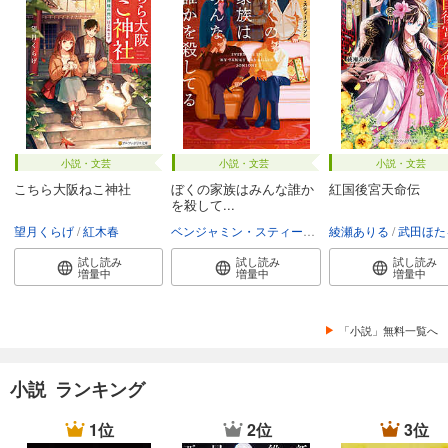
小説・文芸
小説・文芸
小説・文芸
こちら大阪ねこ神社
ぼくの家族はみんな誰か
紅国後宮天命伝
を殺して...
望月くらげ
紅木春
ベンジャミン・スティーヴンソン
綾瀬ありる
富永和子
武田ほた
試し読み
試し読み
試し読み
増量中
増量中
増量中
「小説」無料一覧へ
小説 ランキング
1位
2位
3位