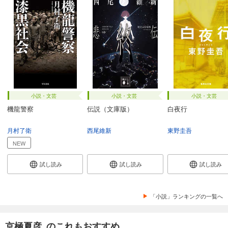
小説・文芸
小説・文芸
小説・文芸
機龍警察
伝説（文庫版）
白夜行
月村了衛
西尾維新
東野圭吾
NEW
試し読み
試し読み
試し読み
「小説」ランキングの一覧へ
京極夏彦 のこれもおすすめ