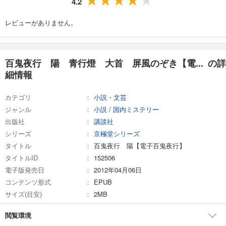
4.2
レビューがありません。
百鬼夜行 陽 青行燈 大首 屏風のぞき【電... の詳
細情報
カテゴリ
小説・文芸
ジャンル
小説
/
国内ミステリー
出版社
講談社
シリーズ
京極堂シリーズ
タイトル
百鬼夜行 陽【電子百鬼夜行】
タイトルID
152506
電子版発売日
2012年04月06日
コンテンツ形式
EPUB
サイズ(目安)
2MB
閲覧環境