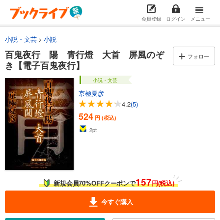
会員登録
ログイン
メニュー
小説・文芸
小説
百鬼夜行 陽 青行燈 大首 屏風のぞ
フォロー
き【電子百鬼夜行】
小説・文芸
京極夏彦
4.2
(5)
524
円 (税込)
2
pt
157
新規会員70%OFFクーポンで
円(税込)
今すぐ購入