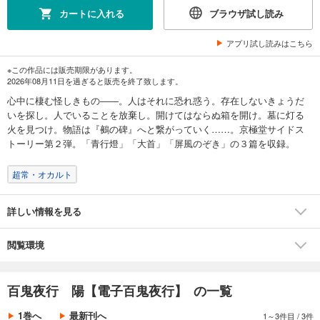
カートに入れる
ブラウザ試し読み
アプリ試し読みはこちら
※この作品には販売期限があります。
2026年08月11日を過ぎると販売を終了致します。
心中に棲む怪しきもの――。人はそれに恐れ惑う。存在しないきょうだ
いを探し。人でいることを放棄し。開けてはならぬ箱を開け。墓に灯る
火を見つけ。物語は『鵺の碑』へと繋がっていく……。京極堂サイドス
トーリー第２弾。「青行燈」「大首」「屏風のぞき」の３篇を収録。
超常・オカルト
詳しい情報を見る
閲覧環境
百鬼夜行 陽【電子百鬼夜行】 の一覧
1巻へ
最新刊へ
1～3件目
/
3件