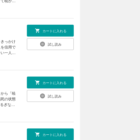
して暁がＬ
ョートスト
カートに入れる
をきっかけ
試し読み
人を信用で
ない一人が
外編！ 大
カートに入れる
フから「暁
試し読み
瀕死の状態
揺るぎない
カートに入れる