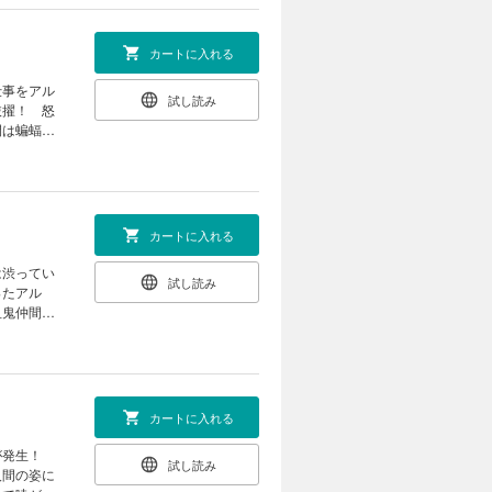
カートに入れる
仕事をアル
試し読み
抜擢！ 怒
間は蝙蝠、
も進展
カートに入れる
は渋ってい
試し読み
ったアル
血鬼仲間・
えん坊で頑
カートに入れる
件が発生！
試し読み
人間の姿に