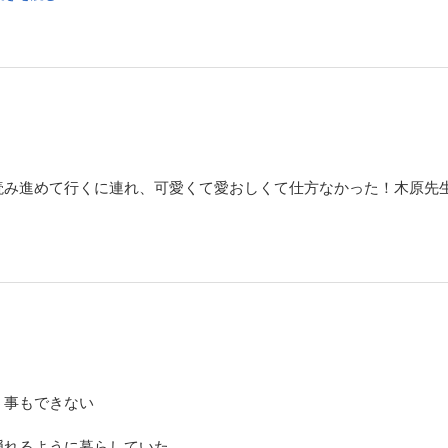
読み進めて行くに連れ、可愛くて愛おしくて仕方なかった！木原先
！
う事もできない
隠れるように暮らしていた