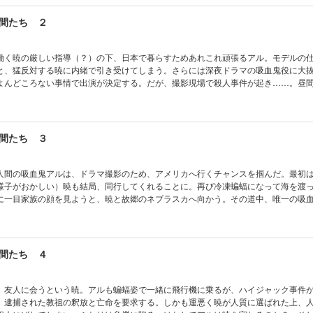
間たち ２
働く暁の厳しい指導（？）の下、日本で暮らすためあれこれ頑張るアル。モデルの
と、猛反対する暁に内緒で引き受けてしまう。さらには深夜ドラマの吸血鬼役に大
よんどころない事情で出演が決定する。だが、撮影現場で殺人事件が起き……。昼
吸血鬼アルのてんやわんやの奮闘記第２弾！ 口が悪いけど突き放せない暁との恋
リー「吸血鬼とお買い物」も収録!!
間たち ３
人間の吸血鬼アルは、ドラマ撮影のため、アメリカへ行くチャンスを掴んだ。最初
様子がおかしい）暁も結局、同行してくれることに。再び冷凍蝙蝠になって海を渡
に一目家族の顔を見ようと、暁と故郷のネブラスカへ向かう。その道中、唯一の吸
久しぶりの懐かしき故郷への旅のはずが、またも九死に一生のトラブル続出！ 甘
鬼アルの奮闘記第３弾！ 書き下ろしショートストーリー「恋とラーメン」も必読!!
間たち ４
、友人に会うという暁。アルも蝙蝠姿で一緒に飛行機に乗るが、ハイジャック事
、逮捕された教祖の釈放と亡命を要求する。しかも運悪く暁が人質に選ばれた上、