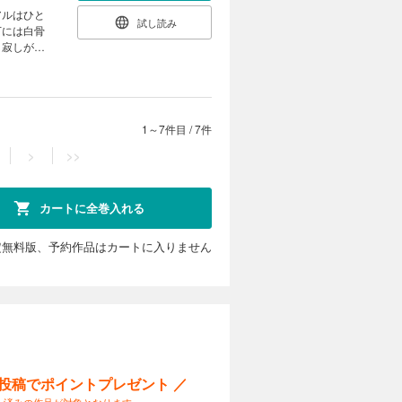
アルはひと
試し読み
下には白骨
。寂しがり
年の時を経
1～7件目
/
7件
>
>>
カートに全巻入れる
定無料版、予約作品はカートに入りません
ー投稿でポイントプレゼント ／