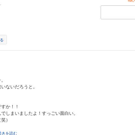
※購
る
チ。
違いないだろうと。
ですか！！
んでしまいましたよ！すっごい面白い。
（笑）
.続きを読む