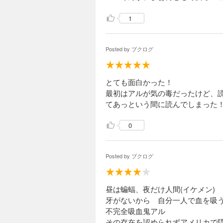
1
Posted by
ブクログ
とても面白かった！
最初はアルが気の毒だったけど、
てあっという間に読んでしまった
0
Posted by
ブクログ
昼は蝙蝠、夜だけ人間(イケメン)
牙がないから 自分一人で血を吸
不完全吸血鬼アル
その存在を認められずアメリカで