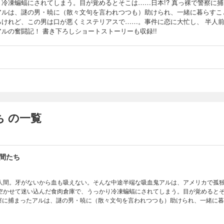
り冷凍蝙蝠にされてしまう。目が覚めるとそこは……日本!? 真っ裸で警察に捕
アルは、謎の男・暁に（散々文句を言われつつも）助けられ、一緒に暮らすこ
るけれど、この男は口が悪くミステリアスで……。事件に恋に大忙し、 半人
アルの奮闘記！ 書き下ろしショートストーリーも収録!!
 の一覧
間たち
人間。牙がないから血も吸えない。そんな中途半端な吸血鬼アルは、アメリカで孤
空かせて迷い込んだ食肉倉庫で、うっかり冷凍蝙蝠にされてしまう。目が覚めると
警察に捕まったアルは、謎の男・暁に（散々文句を言われつつも）助けられ、一緒に
男は口が悪くミステリアスで……。事件に恋に大忙し、 半人前吸血鬼アルの奮闘記
ーも収録!!