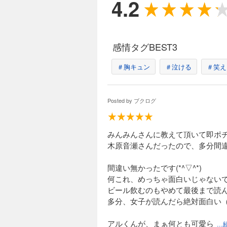
4.2
感情タグBEST3
＃胸キュン
＃泣ける
＃笑え
Posted by
ブクログ
みんみんさんに教えて頂いて即ポ
木原音瀬さんだったので、多分間
間違い無かったです(*^▽^*)
何これ、めっちゃ面白いじゃない
ビール飲むのもやめて最後まで読
多分、女子が読んだら絶対面白い
アルくんが、まぁ何とも可愛ら
..