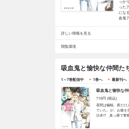
っか
った
にな
血鬼
詳しい情報を見る
閲覧環境
吸血鬼と愉快な仲間たち
1～7巻配信中
1巻へ
最新刊へ
吸血鬼と愉快な仲
715円 (税込)
昼間は蝙蝠、夜だけ
ていた。が、お腹を
日本!? 真っ裸で
になるけれど、この
ろしショートストーリ