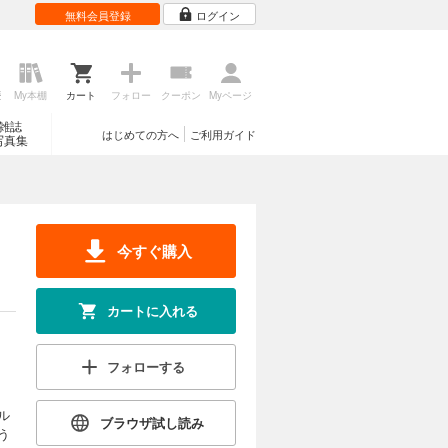
無料会員登録
ログイン
歴
My本棚
カート
フォロー
クーポン
Myページ
雑誌
はじめての方へ
ご利用ガイド
写真集
今すぐ購入
カートに入れる
フォローする
ル
ブラウザ試し読み
う