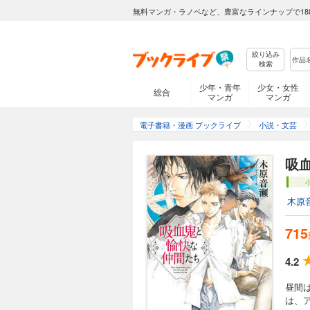
無料マンガ・ラノベなど、豊富なラインナップで18
絞り込み
検索
少年・青年
少女・女性
総合
マンガ
マンガ
電子書籍・漫画 ブックライブ
小説・文芸
吸
木原
715
4.2
昼間
は、