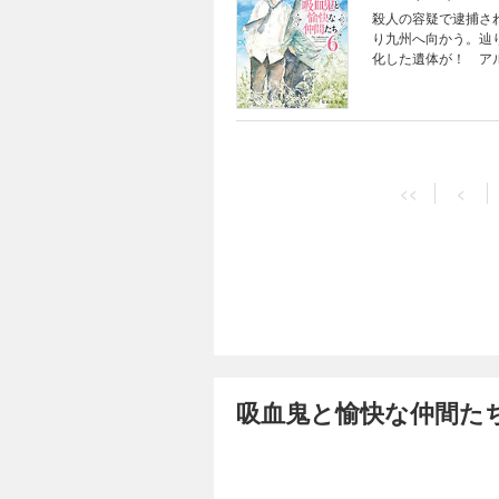
殺人の容疑で逮捕さ
り九州へ向かう。辿
化した遺体が！ ア
やの吸血鬼と孤独な
てついに完結！ 感動
<<
<
吸血鬼と愉快な仲間た