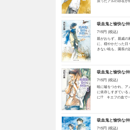
戻ったアルの存在が
Ａに向かった本当の
ーリー「パパとボディ
吸血鬼と愉快な仲間たち
715円 (税込)
親がおらず、親戚の
に、穏やかだった日
きない暁も、園長の
いい。〉ほろ苦い少
学時代の暁とパットの
吸血鬼と愉快な仲
715円 (税込)
暁に嘘をつかれ、ア
に依存しすぎている
に!? キエフの血
思いを胸に、アルが
吸血鬼と愉快な仲
715円 (税込)