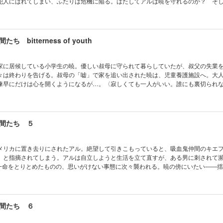
犯人にばれてしまい、ふたりは危機に陥る。はたしてアルは暁を守れるのか？ そ
理由は……。それぞれの想いがすれ違う、激震のシリーズ第４弾！ 書き下ろしシ
ガード」も収録!!
 bitterness of youth
家に居候している小学生の暁。優しい叔母に守られて暮らしていたが、叔父の失業
々は終わりを告げる。叔母の「嘘」で家を追い出された暁は、児童養護施設へ。大
諫早にだけは心を開くようになるが…。〈寂しくても一人がいい。誰にも裏切られ
年時代、エンバーマーになった理由など、暁の過去が明らかになる人気シリーズ番
友情を描いたショートストーリーも収録!!
間たち ５
メリカに置き去りにされたアル。絶望して引きこもっていると、吸血鬼仲間のキエ
」と指摘されてしまう。アルは自立しようと生活を立て直すが、ある男に刺されて
で一命をとりとめたものの、思いがけない事態に次々襲われる。暁の傍にいたい――
下した決断は・・・・・・。
間たち ６