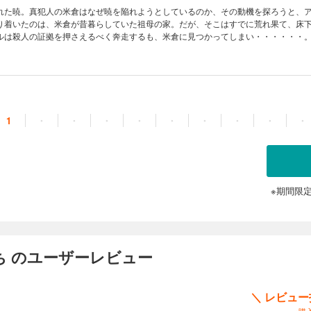
れた暁。真犯人の米倉はなぜ暁を陥れようとしているのか、その動機を探ろうと、
り着いたのは、米倉が昔暮らしていた祖母の家。だが、そこはすでに荒れ果て、床
ルは殺人の証拠を押さえるべく奔走するも、米倉に見つかってしまい・・・・・・
エンバーマー。二人に優しい未来は訪れるのか？ 半人前吸血鬼アルの奮闘記が13
の最終巻!!
1
・
・
・
・
・
・
・
・
・
※期間限
ち のユーザーレビュー
＼ レビュ