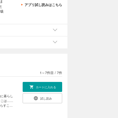
ま
アプリ試し読みはこちら
と
前吸
1～7件目
/
7件
カートに入れる
独に暮らし
試し読み
そこは……
暮らすこと
！ 書き下