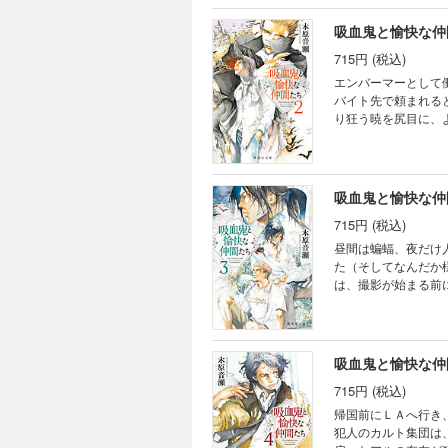
吸血鬼と愉快な仲
715円 (税込)
エンバーマーとして
バイト先で頼まれる
り狂う暁を尻目に、
夜だけ人間。半人前
中？ ショートストー
吸血鬼と愉快な仲
715円 (税込)
昼間は蝙蝠、夜だけ
た（そしてなんだか
は、撮影が始まる前
キエフと偶然再会。
張り屋、半人前吸血
吸血鬼と愉快な仲
715円 (税込)
帰国前にＬＡへ行き
犯人のカルト集団は