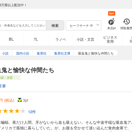
8万冊以上配信中！
Get!
セーフサーチ 中
来店pt
閲覧履
ビジネス
BL
TL
ラノベ
小説・文芸
実用
小説
国内小説
集英社
集英社文庫
吸血鬼と愉快な仲間たち
血鬼と愉快な仲間たち
小説・文芸
音瀬
円 (税込)
3
pt
12件
は蝙蝠、夜だけ人間。牙がないから血も吸えない。そんな中途半端な吸血鬼ア
アメリカで孤独に暮らしていた。が、お腹を空かせて迷い込んだ食肉倉庫で、