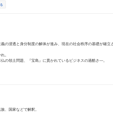
る
主義の浸透と身分制度の解体が進み、現在の社会秩序の基礎が確立
かれ。
米仏の領土問題、『宝島』に貫かれているビジネスの過酷さ―。
民族、国家などで解釈。