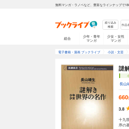
無料マンガ・ラノベなど、豊富なラインナップで18
絞り込み
検索
少年・青年
少女・女性
総合
マンガ
マンガ
電子書籍・漫画 ブックライブ
小説・文芸
謎
長山
660
3.8
十九
序の