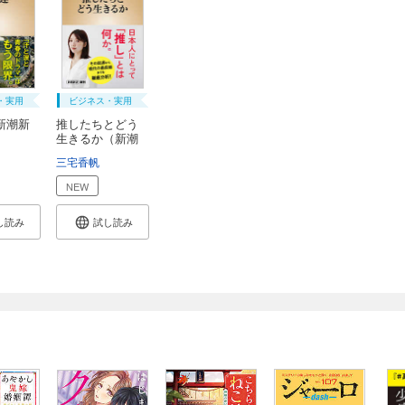
・実用
ビジネス・実用
新潮新
推したちとどう
生きるか（新潮
新...
三宅香帆
NEW
し読み
試し読み