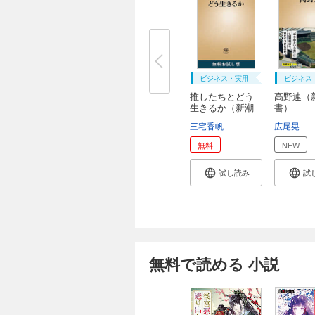
ビジネス・実用
ビジネス
推したちとどう
高野連（
生きるか（新潮
書）
新...
三宅香帆
広尾晃
無料
NEW
試し読み
試
無料で読める 小説