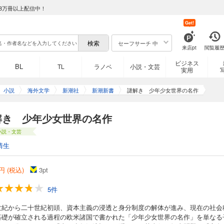
8万冊以上配信中！
Get!
セーフサーチ 中
来店pt
閲覧履
ビジネス
BL
TL
ラノベ
小説・文芸
実用
小説
海外文学
新潮社
新潮新書
謎解き 少年少女世界の名作
解き 少年少女世界の名作
小説・文芸
靖生
円 (税込)
3
pt
5件
世紀から二十世紀初頭、資本主義の浸透と身分制度の解体が進み、現在の社会
基礎が確立される過程の欧米諸国で書かれた「少年少女世界の名作」を単なる