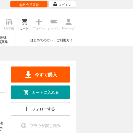
無料会員登録
ログイン
歴
My本棚
カート
フォロー
クーポン
Myページ
雑誌
はじめての方へ
ご利用ガイド
写真集
今すぐ購入
カートに入れる
フォローする
秩
ブラウザ試し読み
子