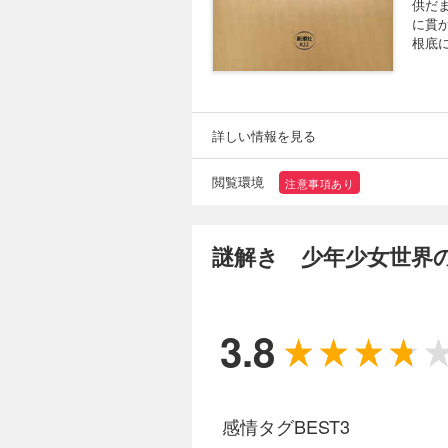
供だ
に貫
根底
詳しい情報を見る
閲覧環境
注意事項あり
謎解き 少年少女世界
3.8
感情タグBEST3