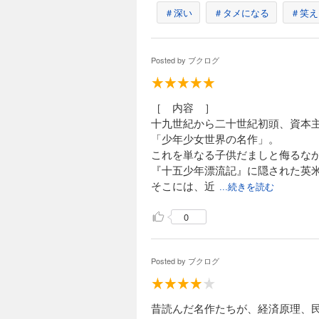
＃深い
＃タメになる
＃笑え
Posted by
ブクログ
［ 内容 ］
十九世紀から二十世紀初頭、資本
「少年少女世界の名作」。
これを単なる子供だましと侮るな
『十五少年漂流記』に隠された英
そこには、近
...続きを読む
0
Posted by
ブクログ
昔読んだ名作たちが、経済原理、