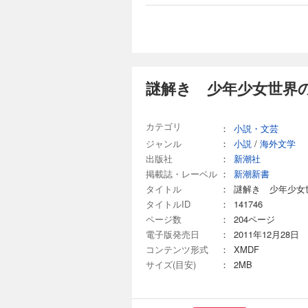
謎解き 少年少女世界の
カテゴリ
：
小説・文芸
ジャンル
：
小説
/
海外文学
出版社
：
新潮社
掲載誌・レーベル
：
新潮新書
タイトル
：
謎解き 少年少女
タイトルID
：
141746
ページ数
：
204ページ
電子版発売日
：
2011年12月28日
コンテンツ形式
：
XMDF
サイズ(目安)
：
2MB