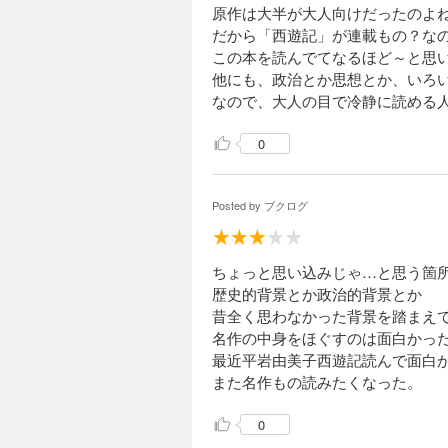
原作は大半が大人向けだったのよ
だから「西遊記」が連載もの？な
この本を読んでてなるほど～と思
他にも、政治とか思想とか、いろい
なので、大人の目で冷静に読める
0
Posted by
ブクログ
ちょっと思い込みじゃ…と思う箇
歴史的背景とか政治的背景とか
昔全く思わなかった背景を踏まえ
名作の中身をほぐすのは面白かっ
最近平岩由美子西遊記読んで面白
また名作もの読みたくなった。
0