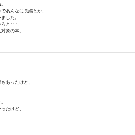
ね。
のであんなに長編とか、
いました。
ろと･･･。
人対象の本。
所もあったけど、
て
た。
かったけど、