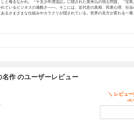
ましと侮るなかれ。『十五少年漂流記』に隠された英米仏の領土問題、『宝島
かれているビジネスの過酷さ――。そこには、近代史の真相、民衆心理、社会
にあるさまざまな仕組みやカラクリが隠されている。世界の見方が変わる一冊
の名作 のユーザーレビュー
＼ レビュ
※購