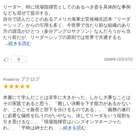
リーダー、特に現場指揮官としてのあるべき姿を具体的な事例
なども混ぜて提示する。
自分で読んだことのあるアメリカ海軍士官候補生読本『リーダ
ーシップ』からの引用も多く、今世界で当たり前な組織のあり
方の源流がひとつ（多分アングロサクソン）なんだろうから当
たり前だが、リーダーシップの原則では世界で共通するも
...続きを読む
2009年10月07日
0
ブクログ
Posted by
本書にて学んだことは非常に大きかった。しかし大事なことは
その実践であると思う。「難しい決断を下す能力があるかない
か、これこそ族長と部下を分けるものである」、「義務の遂行
に必要な犠牲を払うのがいやなら、決してリーダをいう役割を
引き受けるな」、「現場指揮官はハンズオンマネージャた
れ」、「平時は紳士たれ、
...続きを読む