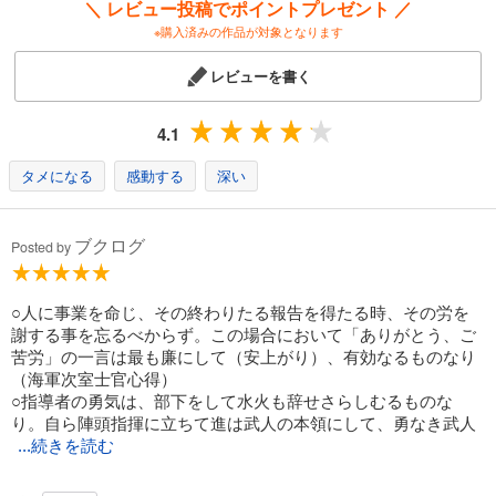
＼ レビュー投稿でポイントプレゼント ／
※購入済みの作品が対象となります
レビューを書く
4.1
タメになる
感動する
深い
ブクログ
Posted by
○人に事業を命じ、その終わりたる報告を得たる時、その労を
謝する事を忘るべからず。この場合において「ありがとう、ご
苦労」の一言は最も廉にして（安上がり）、有効なるものなり
（海軍次室士官心得）
○指導者の勇気は、部下をして水火も辞せさらしむるものな
り。自ら陣頭指揮に立ちて進は武人の本領にして、勇なき武人
...続きを読む