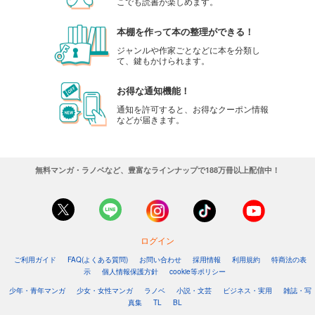
こでも読書が楽しめます。
本棚を作って本の整理ができる！
ジャンルや作家ごとなどに本を分類し
て、鍵もかけられます。
お得な通知機能！
通知を許可すると、お得なクーポン情報
などが届きます。
無料マンガ・ラノベなど、豊富なラインナップで188万冊以上配信中！
ログイン
ご利用ガイド
FAQ(よくある質問)
お問い合わせ
採用情報
利用規約
特商法の表
示
個人情報保護方針
cookie等ポリシー
少年・青年マンガ
少女・女性マンガ
ラノベ
小説・文芸
ビジネス・実用
雑誌・写
真集
TL
BL