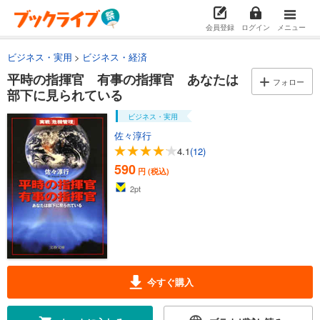
会員登録
ログイン
メニュー
ビジネス・実用
ビジネス・経済
平時の指揮官 有事の指揮官 あなたは
フォロー
部下に見られている
ビジネス・実用
佐々淳行
4.1
(12)
590
円 (税込)
2
pt
今すぐ購入