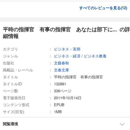
すべてのレビューを見る(
12
)
平時の指揮官 有事の指揮官 あなたは部下に... の詳
細情報
カテゴリ
ビジネス・実用
ジャンル
ビジネス・経済
/
ビジネス教養
出版社
文藝春秋
掲載誌・レーベル
文春文庫
タイトル
平時の指揮官 有事の指揮官
タイトルID
132881
ページ数
336ページ
電子版発売日
2011年10月14日
コンテンツ形式
EPUB
サイズ(目安)
1MB
閲覧環境