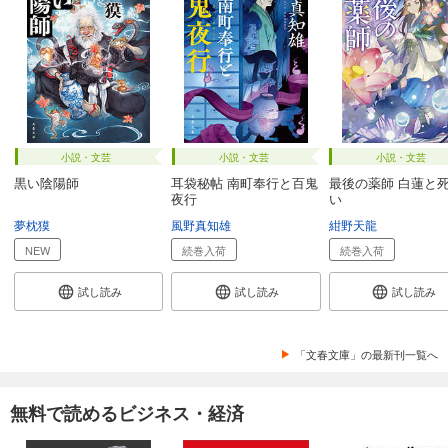
小説・文芸
小説・文芸
小説・文芸
黒い陰陽師
耳袋秘帖 南町奉行と百鬼
最後の薬師 白蓮と
夜行
い
夢枕獏
風野真知雄
紺野天龍
NEW
続巻入荷
続巻入荷
試し読み
試し読み
試し読み
「文春文庫」の最新刊一覧へ
無料で読めるビジネス・経済