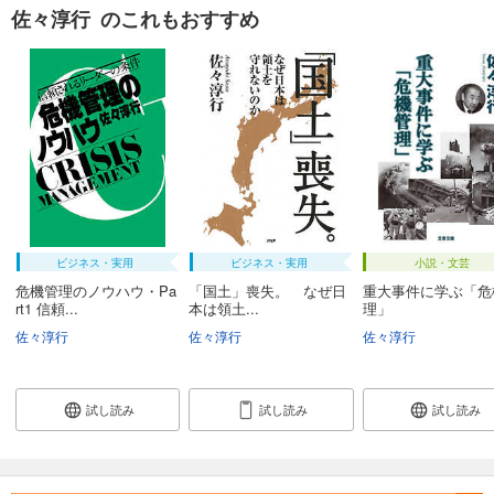
佐々淳行 のこれもおすすめ
ビジネス・実用
ビジネス・実用
小説・文芸
危機管理のノウハウ・Pa
「国土」喪失。 なぜ日
重大事件に学ぶ「危
rt1 信頼...
本は領土...
理」
佐々淳行
佐々淳行
佐々淳行
試し読み
試し読み
試し読み