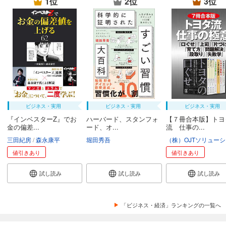
1位
2位
3位
ビジネス・実用
ビジネス・実用
ビジネス・実用
『インベスターZ』でお
ハーバード、スタンフォ
【７冊合本版】トヨ
金の偏差...
ード、オ...
流 仕事の...
三田紀房
森永康平
堀田秀吾
値引きあり
値引きあり
試し読み
試し読み
試し読み
「ビジネス・経済」ランキングの一覧へ