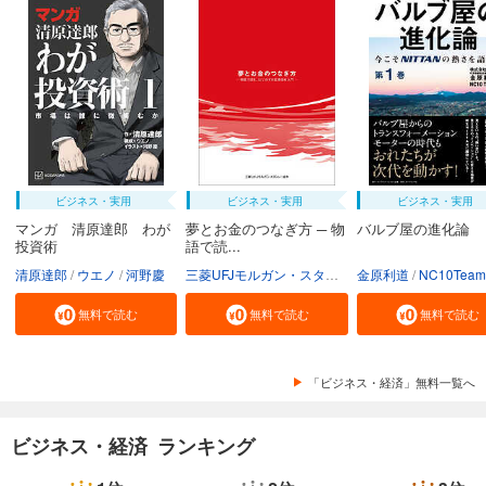
ビジネス・実用
ビジネス・実用
ビジネス・実用
マンガ 清原達郎 わが
夢とお金のつなぎ方 ─ 物
バルブ屋の進化論
投資術
語で読...
清原達郎
ウエノ
河野慶
三菱UFJモルガン・スタンレー証券株式会社
金原利道
NC10Team
無料で読む
無料で読む
無料で読む
「ビジネス・経済」無料一覧へ
ビジネス・経済 ランキング