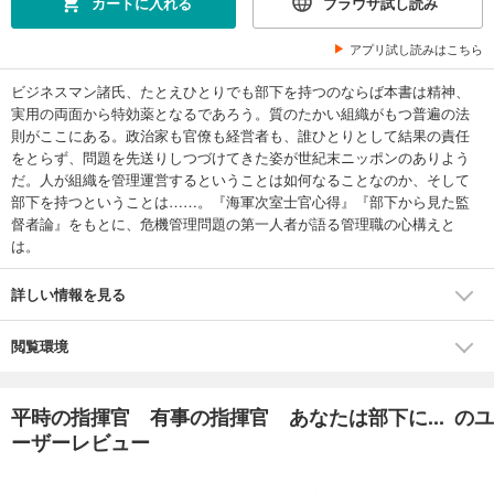
カートに入れる
ブラウザ試し読み
アプリ試し読みはこちら
ビジネスマン諸氏、たとえひとりでも部下を持つのならば本書は精神、
実用の両面から特効薬となるであろう。質のたかい組織がもつ普遍の法
則がここにある。政治家も官僚も経営者も、誰ひとりとして結果の責任
をとらず、問題を先送りしつづけてきた姿が世紀末ニッポンのありよう
だ。人が組織を管理運営するということは如何なることなのか、そして
部下を持つということは……。『海軍次室士官心得』『部下から見た監
督者論』をもとに、危機管理問題の第一人者が語る管理職の心構えと
は。
詳しい情報を見る
閲覧環境
平時の指揮官 有事の指揮官 あなたは部下に... のユ
ーザーレビュー