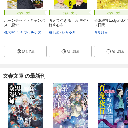
小説・文芸
小説・文芸
小説・文芸
ホーンテッド・キャンパ
考えて生きる 合理性と
秘密結社Ladybird
ス 恋す...
好奇心を...
６日間
櫛木理宇
ヤマウチシズ
成毛眞
ひろゆき
喜多川泰
試し読み
試し読み
試し読み
文春文庫 の最新刊