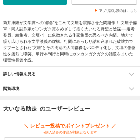
アプリ試し読みはこちら
筒井康隆が文学賞への“怨念”をこめて文壇を震撼させた問題作！ 文壇予備
軍・同人誌作家がブンガク賞をめざして抱く大いなる野望と陰謀──選考
委員、編集者、文壇バーに象徴される作家集団の恐るべき内情。地方で
繰り広げられる文学談義の虚構。行間にみっしり詰め込まれた破壊力で
タブーとされた“文壇”とその周辺の人間群像をパロディ化し、文壇の俗物
性を痛烈に嘲笑。単行本刊行と同時にカンカンガクガクの話題をまいた
猛毒性長篇小説。
詳しい情報を見る
閲覧環境
大いなる助走 のユーザーレビュー
＼ レビュー投稿でポイントプレゼント ／
※購入済みの作品が対象となります