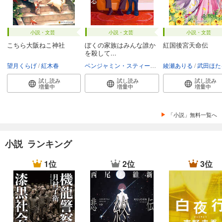
小説・文芸
小説・文芸
小説・文芸
こちら大阪ねこ神社
ぼくの家族はみんな誰か
紅国後宮天命伝
を殺して...
望月くらげ
紅木春
ベンジャミン・スティーヴンソン
綾瀬ありる
富永和子
武田ほた
試し読み
試し読み
試し読み
増量中
増量中
増量中
「小説」無料一覧へ
小説 ランキング
1位
2位
3位