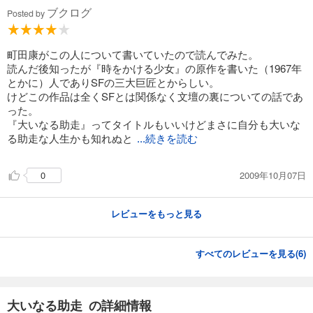
ブクログ
Posted by
町田康がこの人について書いていたので読んでみた。
読んだ後知ったが『時をかける少女』の原作を書いた（1967年
とかに）人でありSFの三大巨匠とからしい。
けどこの作品は全くSFとは関係なく文壇の裏についての話であ
った。
『大いなる助走』ってタイトルもいいけどまさに自分も大いな
る助走な人生かも知れぬと
...続きを読む
2009年10月07日
0
レビューをもっと見る
すべてのレビューを見る(
6
)
大いなる助走 の詳細情報