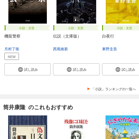
小説・文芸
小説・文芸
小説・文芸
機龍警察
伝説（文庫版）
白夜行
月村了衛
西尾維新
東野圭吾
NEW
試し読み
試し読み
試し読み
「小説」ランキングの一覧へ
筒井康隆 のこれもおすすめ