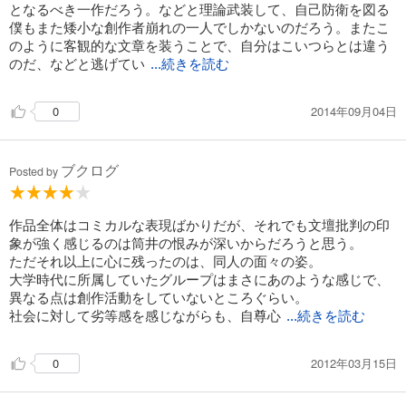
となるべき一作だろう。などと理論武装して、自己防衛を図る
僕もまた矮小な創作者崩れの一人でしかないのだろう。またこ
のように客観的な文章を装うことで、自分はこいつらとは違う
のだ、などと逃げてい
...続きを読む
2014年09月04日
0
ブクログ
Posted by
作品全体はコミカルな表現ばかりだが、それでも文壇批判の印
象が強く感じるのは筒井の恨みが深いからだろうと思う。
ただそれ以上に心に残ったのは、同人の面々の姿。
大学時代に所属していたグループはまさにあのような感じで、
異なる点は創作活動をしていないところぐらい。
社会に対して劣等感を感じながらも、自尊心
...続きを読む
2012年03月15日
0