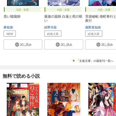
小説・文芸
小説・文芸
小説・文芸
黒い陰陽師
最後の薬師 白蓮と死の呪
耳袋秘帖 南町奉行
い
夜行
夢枕獏
紺野天龍
風野真知雄
NEW
続巻入荷
続巻入荷
試し読み
試し読み
試し読み
「文春文庫」の最新刊一覧へ
無料で読める小説