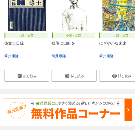
小説・文芸
小説・文芸
小説・文芸
偽文士日碌
残像に口紅を
にぎやかな未来
筒井康隆
筒井康隆
筒井康隆
試し読み
試し読み
試し読み