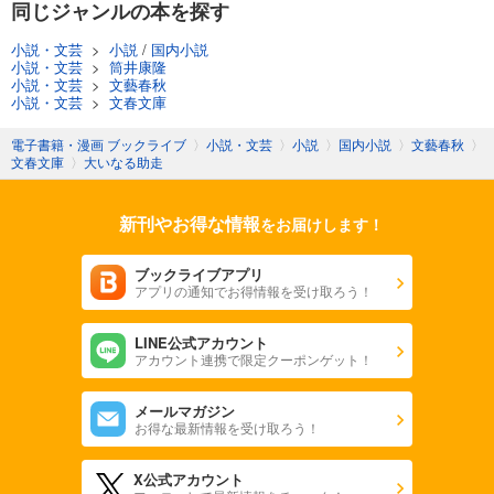
同じジャンルの本を探す
小説・文芸
>
小説
/
国内小説
小説・文芸
>
筒井康隆
小説・文芸
>
文藝春秋
小説・文芸
>
文春文庫
電子書籍・漫画 ブックライブ
〉
小説・文芸
〉
小説
〉
国内小説
〉
文藝春秋
〉
文春文庫
〉
大いなる助走
新刊やお得な情報
をお届けします！
ブックライブアプリ
アプリの通知でお得情報を受け取ろう！
LINE公式アカウント
アカウント連携で限定クーポンゲット！
メールマガジン
お得な最新情報を受け取ろう！
X公式アカウント