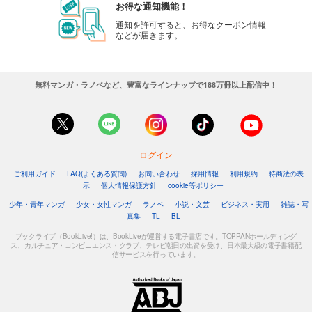
お得な通知機能！
通知を許可すると、お得なクーポン情報
などが届きます。
無料マンガ・ラノベなど、豊富なラインナップで188万冊以上配信中！
ログイン
ご利用ガイド
FAQ(よくある質問)
お問い合わせ
採用情報
利用規約
特商法の表
示
個人情報保護方針
cookie等ポリシー
少年・青年マンガ
少女・女性マンガ
ラノベ
小説・文芸
ビジネス・実用
雑誌・写
真集
TL
BL
ブックライブ（BookLive!）は、BookLiveが運営する電子書店です。TOPPANホールディング
ス、カルチュア・コンビニエンス・クラブ、テレビ朝日の出資を受け、日本最大級の電子書籍配
信サービスを行っています。