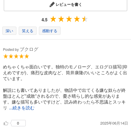
レビューを書く
4.5
深い
笑える
感動する
ブクログ
Posted by
めちゃくちゃ面白いです。独特のモノローグ、エログロ描写(抑
えめですが)、痛烈な皮肉など、筒井康隆のいいところがよく出
ています。
解説にも書いてありましたが、物語中で出てくる嫌な奴らが終
盤ほとんど”成敗”されるので、憂さ晴らし的な感覚がありま
す。嫌な描写も多いですけど、読み終わったら不思議とスッキ
リ
...続きを読む
2025年06月14日
0