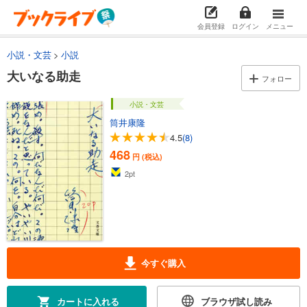
会員登録
ログイン
メニュー
小説・文芸
小説
大いなる助走
フォロー
小説・文芸
筒井康隆
4.5
(8)
468
円 (税込)
2
pt
今すぐ購入
カートに入れる
ブラウザ試し読み