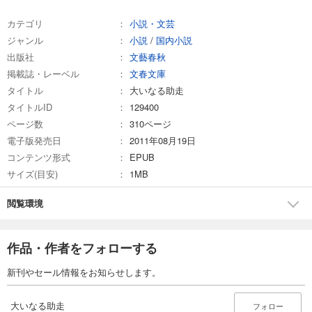
カテゴリ
小説・文芸
ジャンル
小説
/
国内小説
出版社
文藝春秋
掲載誌・レーベル
文春文庫
タイトル
大いなる助走
タイトルID
129400
ページ数
310ページ
電子版発売日
2011年08月19日
コンテンツ形式
EPUB
サイズ(目安)
1MB
閲覧環境
作品・作者をフォローする
新刊やセール情報をお知らせします。
大いなる助走
フォロー