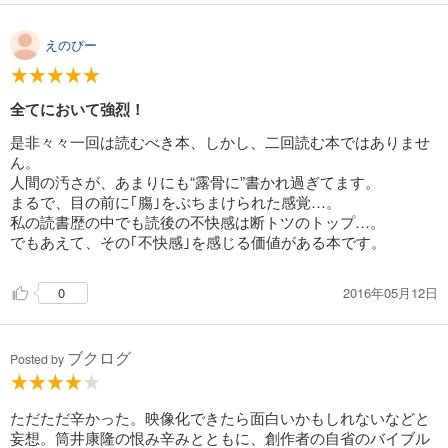
えのぴー
全てにおいて強烈！
是非々々一回は読むべき本、しかし、二回読む本ではありませ
ん。
人間の汚さが、あまりにも“露骨に”書かれ過ぎてます。
まるで、目の前に｢膓｣をぶちまけられた感覚…。
私の読書歴の中でも読後の不快感は断トツのトップ…。
でもあえて、その｢不快感｣を感じる価値がある本です。
2016年05月12日
0
ブクログ
Posted by
ただただ辛かった。映像化できたら面白いかもしれないなどと
妄想。筒井康隆の恨み辛みとともに、創作者の自省のバイブル