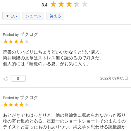
3.4
エモい
シュール
笑える
ブクログ
Posted by
読書のリハビリにちょうどいいかな？と思い購入。
筒井康隆の文章はストレス無く読めるので好きだ。
個人的には「睡魔のいる夏」がお気に入り。
2022年09月05日
0
ブクログ
Posted by
あとがきでもはっきりと、他の短編集に収められなかった残り
物の寄せ集めとある。星新一のショートショートそのまんまの
テイストと言ったものもありつつ、純文学を思わせる読後感か