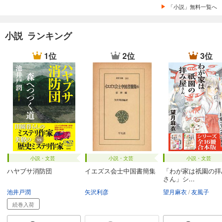
「小説」無料一覧へ
小説 ランキング
1位
2位
3位
小説・文芸
小説・文芸
小説・文芸
ハヤブサ消防団
イエズス会士中国書簡集
「わが家は祇園の拝
さん」シ...
池井戸潤
矢沢利彦
望月麻衣
友風子
続巻入荷