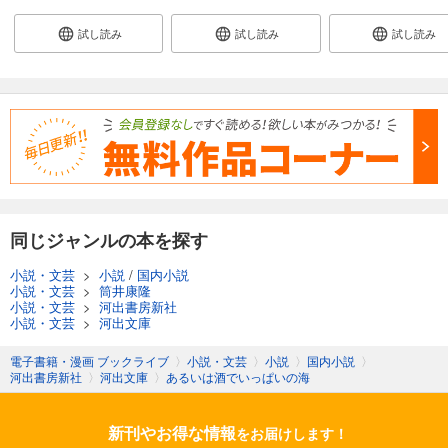
試し読み
試し読み
試し読み
同じジャンルの本を探す
小説・文芸
>
小説
/
国内小説
小説・文芸
>
筒井康隆
小説・文芸
>
河出書房新社
小説・文芸
>
河出文庫
電子書籍・漫画 ブックライブ
〉
小説・文芸
〉
小説
〉
国内小説
〉
河出書房新社
〉
河出文庫
〉
あるいは酒でいっぱいの海
新刊やお得な情報
をお届けします！