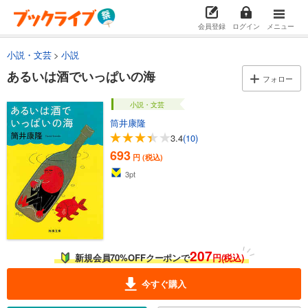
会員登録
ログイン
メニュー
小説・文芸
小説
あるいは酒でいっぱいの海
フォロー
小説・文芸
筒井康隆
3.4
(10)
693
円 (税込)
3
pt
207
新規会員70%OFFクーポンで
円(税込)
今すぐ購入