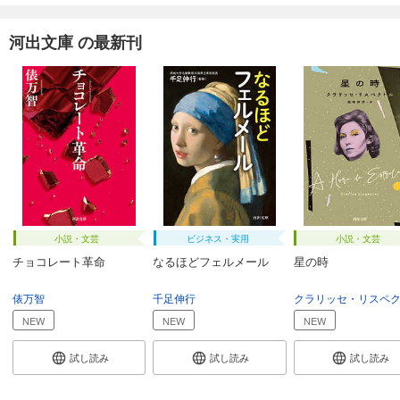
河出文庫 の最新刊
小説・文芸
ビジネス・実用
小説・文芸
チョコレート革命
なるほどフェルメール
星の時
俵万智
千足伸行
NEW
NEW
NEW
試し読み
試し読み
試し読み