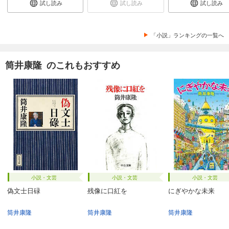
試し読み
試し読み
試し読み
「小説」ランキングの一覧へ
筒井康隆 のこれもおすすめ
小説・文芸
小説・文芸
小説・文芸
偽文士日碌
残像に口紅を
にぎやかな未来
筒井康隆
筒井康隆
筒井康隆