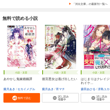
「河出文庫」の最新刊一覧へ
無料で読める小説
小説・文芸
小説・文芸
小説・文芸
あやかし鬼嫁婚姻譚
後宮悪女は逃げ出したい
はじまりはクレイジ
れイケ...
朧月あき
セカイメグル
朧月あき
宵マチ
森田あひる
冴島ユカ
試し読み
試し読み
無料で読む
増量中
増量中