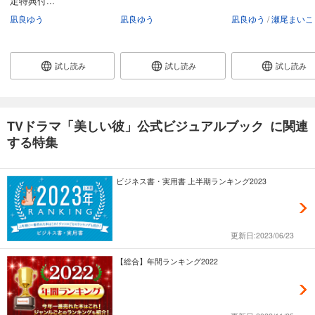
定特典付...
凪良ゆう
凪良ゆう
凪良ゆう
瀬尾まいこ
試し読み
試し読み
試し読み
TVドラマ「美しい彼」公式ビジュアルブック に関連
する特集
ビジネス書・実用書 上半期ランキング2023
更新日:2023/06/23
【総合】年間ランキング2022