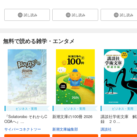
試し読み
試し読み
試し読み
無料で読める雑学・エンタメ
ビジネス・実用
ビジネス・実用
ビジネス・実用
『Solatorobo それからC
新潮文庫の100冊 2026
講談社学術文庫 解
ODAへ』...
録 ２０...
サイバーコネクトツー
新潮文庫編集部
講談社