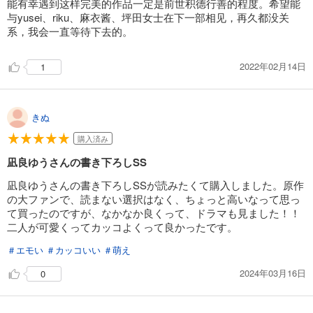
能有幸遇到这样完美的作品一定是前世积德行善的程度。希望能
与yusei、riku、麻衣酱、坪田女士在下一部相见，再久都没关
系，我会一直等待下去的。
2022年02月14日
1
きぬ
購入済み
凪良ゆうさんの書き下ろしSS
凪良ゆうさんの書き下ろしSSが読みたくて購入しました。原作
の大ファンで、読まない選択はなく、ちょっと高いなって思っ
て買ったのですが、なかなか良くって、ドラマも見ました！！
二人が可愛くってカッコよくって良かったです。
＃エモい
＃カッコいい
＃萌え
2024年03月16日
0