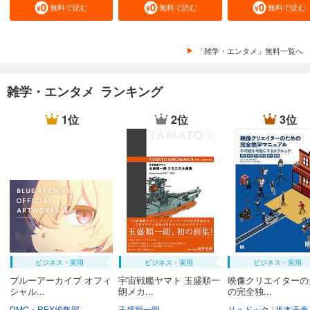
無料で読む
無料で読む
無料で読む
「雑学・エンタメ」無料一覧へ
雑学・エンタメ ランキング
1位
2位
3位
ビジネス・実用
ビジネス・実用
ビジネス・実用
ブルーアーカイブ オフィ
宇宙戦艦ヤマト 玉盛順一
映像クリエイターの
シャル...
朗メカ...
の完全独...
DMC・REX編集部
玉盛順一朗
リュドック
坂本千春