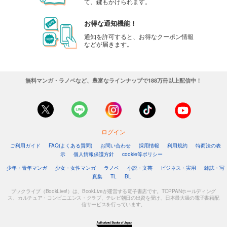
て、鍵もかけられます。
お得な通知機能！
通知を許可すると、お得なクーポン情報
などが届きます。
無料マンガ・ラノベなど、豊富なラインナップで188万冊以上配信中！
ログイン
ご利用ガイド
FAQ(よくある質問)
お問い合わせ
採用情報
利用規約
特商法の表
示
個人情報保護方針
cookie等ポリシー
少年・青年マンガ
少女・女性マンガ
ラノベ
小説・文芸
ビジネス・実用
雑誌・写
真集
TL
BL
ブックライブ（BookLive!）は、BookLiveが運営する電子書店です。TOPPANホールディング
ス、カルチュア・コンビニエンス・クラブ、テレビ朝日の出資を受け、日本最大級の電子書籍配
信サービスを行っています。