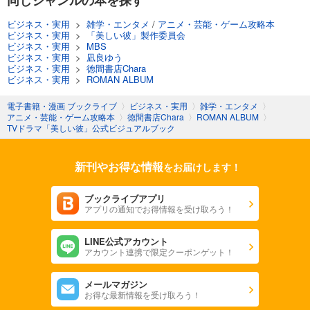
ビジネス・実用
>
雑学・エンタメ
/
アニメ・芸能・ゲーム攻略本
ビジネス・実用
>
「美しい彼」製作委員会
ビジネス・実用
>
MBS
ビジネス・実用
>
凪良ゆう
ビジネス・実用
>
徳間書店Chara
ビジネス・実用
>
ROMAN ALBUM
電子書籍・漫画 ブックライブ
〉
ビジネス・実用
〉
雑学・エンタメ
〉
アニメ・芸能・ゲーム攻略本
〉
徳間書店Chara
〉
ROMAN ALBUM
〉
TVドラマ「美しい彼」公式ビジュアルブック
新刊やお得な情報
をお届けします！
ブックライブアプリ
アプリの通知でお得情報を受け取ろう！
LINE公式アカウント
アカウント連携で限定クーポンゲット！
メールマガジン
お得な最新情報を受け取ろう！