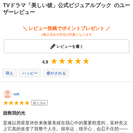
TVドラマ「美しい彼」公式ビジュアルブック のユー
ザーレビュー
＼ レビュー投稿でポイントプレゼント ／
※購入済みの作品が対象となります
レビューを書く
4.9
萌え
ハッピー
癒やされる
usk
購入済み
拯救我的光
是难以用星星评价来衡量美彼在我心中的重要程度的，某种意义
上它真的改变了我整个人生。很幸运，很开心，会忍不住想——