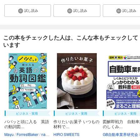
試し読み
試し読み
試し読み
この本をチェックした人は、こんな本もチェックして
います
ビジネス・実用
ビジネス・実用
ビジネス・実用
パパッと頭に入る 英語
作りたいお菓子 いつもの
図解即戦力 自動車
の動詞図...
材料で...
のしくみ...
Mayu
ForrestBaker
nankaiine
HIRO SWEETS
GB自動車業界研究会