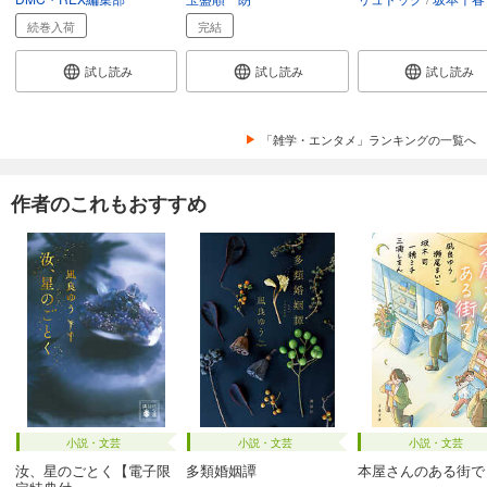
続巻入荷
完結
試し読み
試し読み
試し読み
「雑学・エンタメ」ランキングの一覧へ
作者のこれもおすすめ
小説・文芸
小説・文芸
小説・文芸
汝、星のごとく【電子限
多類婚姻譚
本屋さんのある街で