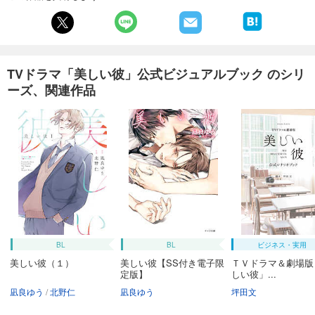
TVドラマ「美しい彼」公式ビジュアルブック のシリ
ーズ、関連作品
BL
BL
ビジネス・実用
美しい彼（１）
美しい彼【SS付き電子限
ＴＶドラマ＆劇場版
定版】
しい彼」...
凪良ゆう
北野仁
凪良ゆう
坪田文