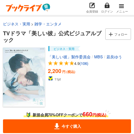
会員登録
ログイン
メニュー
ビジネス・実用
雑学・エンタメ
TVドラマ「美しい彼」公式ビジュアルブ
フォロー
ック
ビジネス・実用
「美しい彼」製作委員会
/
MBS
/
凪良ゆう
4.9
(106)
2,200
円 (税込)
11
pt
660
新規会員70%OFFクーポンで
円(税込)
今すぐ購入