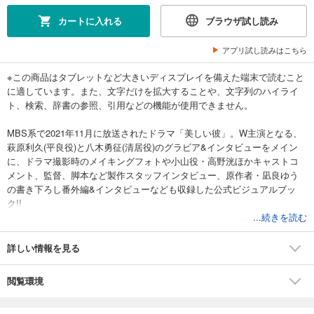
カートに入れる
ブラウザ試し読み
アプリ試し読みはこちら
※この商品はタブレットなど大きいディスプレイを備えた端末で読むこと
に適しています。また、文字だけを拡大することや、文字列のハイライ
ト、検索、辞書の参照、引用などの機能が使用できません。
MBS系で2021年11月に放送されたドラマ「美しい彼」。W主演となる、
萩原利久(平良役)と八木勇征(清居役)のグラビア&インタビューをメイン
に、ドラマ撮影時のメイキングフォトや小山役・高野洸ほかキャストコ
メント、監督、脚本など製作スタッフインタビュー、原作者・凪良ゆう
の書き下ろし番外編&インタビューなども収録した公式ビジュアルブッ
ク!!
...続きを読む
詳しい情報を見る
閲覧環境