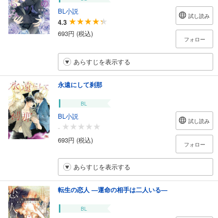
BL小説
試し読み
4.3
693円 (税込)
フォロー
あらすじを表示する
永遠にして刹那
BL
BL小説
試し読み
-
693円 (税込)
フォロー
あらすじを表示する
転生の恋人 ―運命の相手は二人いる―
BL