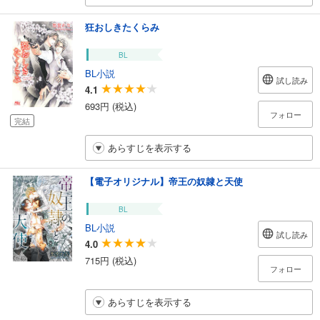
狂おしきたくらみ
BL
BL小説
試し読み
4.1
693円 (税込)
フォロー
完結
あらすじを表示する
【電子オリジナル】帝王の奴隷と天使
BL
BL小説
試し読み
4.0
715円 (税込)
フォロー
あらすじを表示する