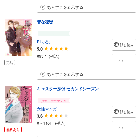
あらすじを表示する
罪な秘密
BL
BL小説
試し読み
5.0
693円 (税込)
フォロー
完結
あらすじを表示する
キャスター探偵 セカンドシーズン
少女・女性マンガ
女性マンガ
試し読み
3.6
0～110円 (税込)
フォロー
無料あり