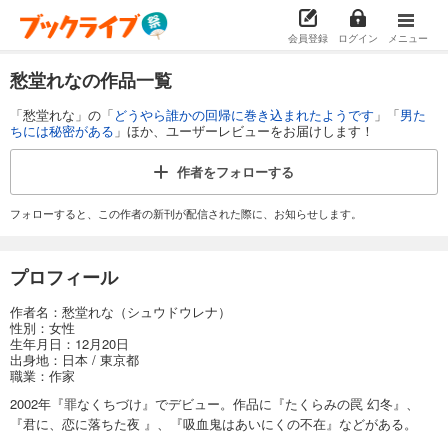
会員登録
ログイン
メニュー
愁堂れなの作品一覧
「愁堂れな」の「
どうやら誰かの回帰に巻き込まれたようです
」「
男た
ちには秘密がある
」ほか、ユーザーレビューをお届けします！
作者を
フォローする
フォローすると、この作者の新刊が配信された際に、お知らせします。
プロフィール
作者名：愁堂れな（シュウドウレナ）
性別：女性
生年月日：12月20日
出身地：日本 / 東京都
職業：作家
2002年『罪なくちづけ』でデビュー。作品に『たくらみの罠 幻冬』、
『君に、恋に落ちた夜 』、『吸血鬼はあいにくの不在』などがある。