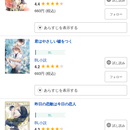
4.4
660円 (税込)
フォロー
あらすじを表示する
君はやさしい嘘をつく
BL
BL小説
試し読み
4.2
693円 (税込)
フォロー
あらすじを表示する
昨日の恋敵は今日の恋人
BL
BL小説
試し読み
4.3