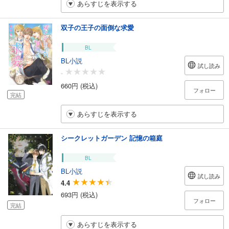
あらすじを表示する
双子の王子の面倒な求愛
BL
BL小説
試し読み
-
660円 (税込)
フォロー
完結
あらすじを表示する
シークレットガーデン 記憶の箱庭
BL
BL小説
試し読み
4.4
693円 (税込)
フォロー
完結
あらすじを表示する