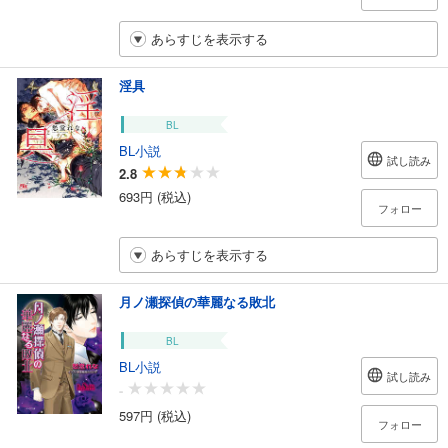
あらすじを表示する
淫具
BL
BL小説
試し読み
2.8
693円 (税込)
フォロー
あらすじを表示する
月ノ瀬探偵の華麗なる敗北
BL
BL小説
試し読み
-
597円 (税込)
フォロー