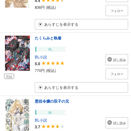
4.4
836円 (税込)
フォロー
あらすじを表示する
たくらみと執着
BL
BL小説
試し読み
5.0
770円 (税込)
フォロー
完結
あらすじを表示する
悪役令嬢の双子の兄
BL
BL小説
試し読み
3.7