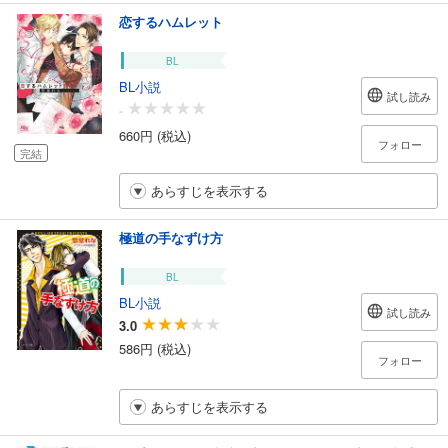
恋するハムレット
BL
BL小説
試し読み
-
660円 (税込)
フォロー
完結
あらすじを表示する
極道の手なずけ方
BL
BL小説
試し読み
3.0
586円 (税込)
フォロー
あらすじを表示する