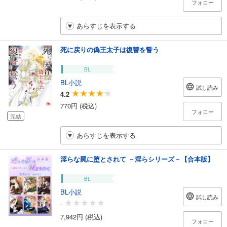
フォロー
あらすじを表示する
死に戻りの偽王太子は復讐を誓う
BL
BL小説
試し読み
4.2
770円 (税込)
フォロー
完結
あらすじを表示する
淫らな罠に堕とされて －淫らシリーズ－【合本版】
BL
BL小説
試し読み
-
7,942円 (税込)
フォロー