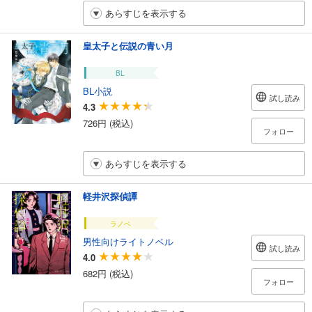
あらすじを表示する
皇太子と伝説の青い月
BL
BL小説
試し読み
4.3
726円 (税込)
フォロー
あらすじを表示する
軽井沢探偵譚
ラノベ
男性向けライトノベル
試し読み
4.0
682円 (税込)
フォロー