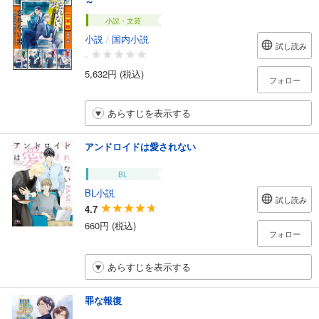
～
小説・文芸
小説
/
国内小説
試し読み
-
5,632円 (税込)
フォロー
あらすじを表示する
アンドロイドは愛されない
BL
BL小説
試し読み
4.7
660円 (税込)
フォロー
あらすじを表示する
罪な報復