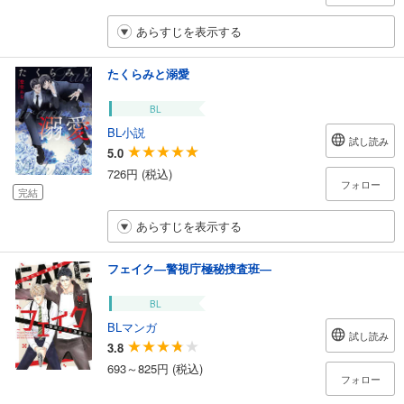
あらすじを表示する
たくらみと溺愛
BL
BL小説
試し読み
5.0
726円 (税込)
フォロー
完結
あらすじを表示する
フェイク―警視庁極秘捜査班―
BL
BLマンガ
試し読み
3.8
693～825円 (税込)
フォロー