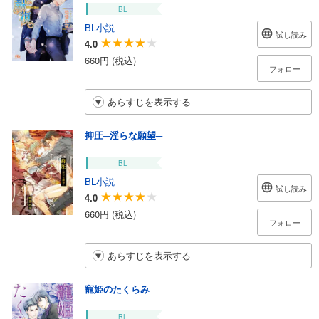
BL
BL小説
試し読み
4.0
660円 (税込)
フォロー
あらすじを表示する
抑圧─淫らな願望─
BL
BL小説
試し読み
4.0
660円 (税込)
フォロー
あらすじを表示する
寵姫のたくらみ
BL