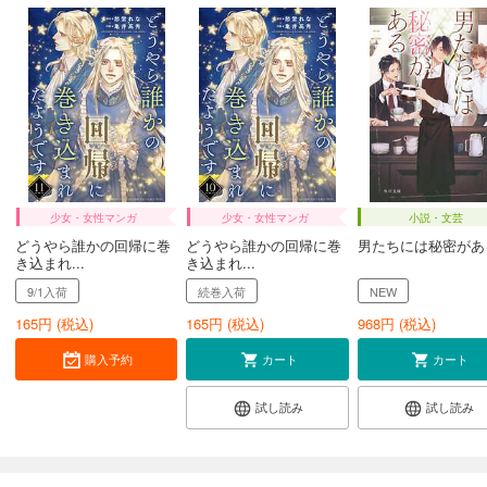
少女・女性マンガ
少女・女性マンガ
小説・文芸
どうやら誰かの回帰に巻
どうやら誰かの回帰に巻
男たちには秘密があ
き込まれ...
き込まれ...
9/1入荷
続巻入荷
NEW
165
円 (税込)
165
円 (税込)
968
円 (税込)
購入予約
カート
カート
試し読み
試し読み