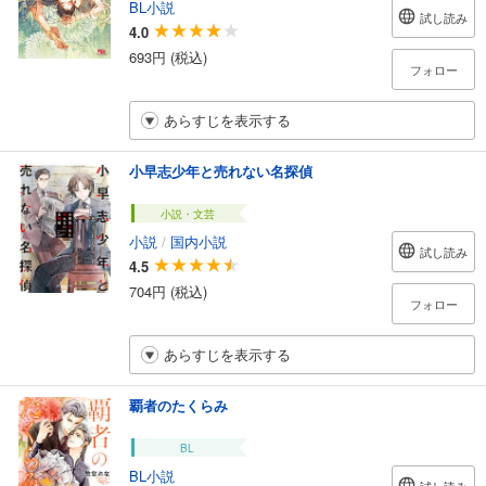
BL小説
試し読み
4.0
693円 (税込)
フォロー
あらすじを表示する
小早志少年と売れない名探偵
小説・文芸
小説
/
国内小説
試し読み
4.5
704円 (税込)
フォロー
あらすじを表示する
覇者のたくらみ
BL
BL小説
試し読み