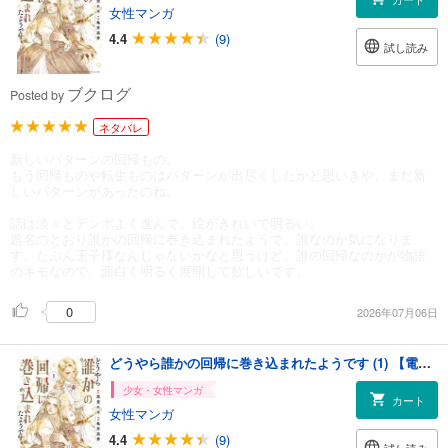
女性マンガ
4.4
(9)
試し読み
ブクログ
Posted by
ネタバレ
新しいパターンの回帰もの。
もう回帰ものや転生ものはパターンが出尽くしたかと思いきや、まだ新
しいパターンがあったのね。
話は淡々とテンポよく進んで、絵がきれいで明るい。
題名のとおり誰かの回帰に巻き込まれたようで、誰なのか気になりま
す。たぶん王子様なんじゃないかなと思うけど、誰の回帰なのかが物語
のキモなので、面白く明るく展開して欲しいです。
0
2026年07月06日
どうやら誰かの回帰に巻き込まれたようです (1) 【電子限定おまけ付き】
少女・女性マンガ
カート
女性マンガ
4.4
(9)