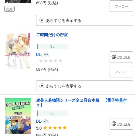
693円 (税込)
フォロー
完結
あらすじを表示する
二時間だけの密室
BL
BL小説
試し読み
-
597円 (税込)
フォロー
あらすじを表示する
虞美人荘物語シリーズ全２冊合本版 【電子特典付
き】
BL
BL小説
試し読み
5.0
880円 (税込)