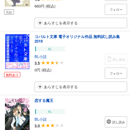
660円 (税込)
フォロー
完結
あらすじを表示する
コバルト文庫 電子オリジナル作品 無料試し読み集
2019
BL
BL小説
試し読み
3.5
0円 (税込)
フォロー
無料あり
あらすじを表示する
恋する魔王
BL
BL小説
試し読み
3.0