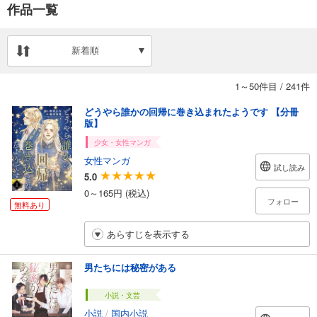
作品一覧
新着順
1～50件目
/
241件
どうやら誰かの回帰に巻き込まれたようです 【分冊
版】
少女・女性マンガ
女性マンガ
試し読み
5.0
0～165円 (税込)
フォロー
無料あり
あらすじを表示する
男たちには秘密がある
小説・文芸
小説
/
国内小説