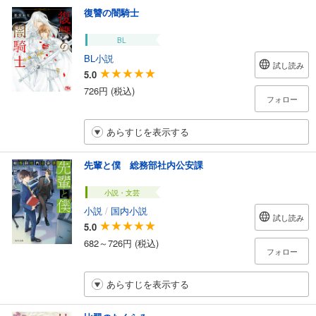
復讐の闇騎士
BL
BL小説
試し読み
5.0
726円 (税込)
フォロー
あらすじを表示する
先輩と僕 総務部社内公安課
小説・文芸
小説
/
国内小説
試し読み
5.0
682～726円 (税込)
フォロー
あらすじを表示する