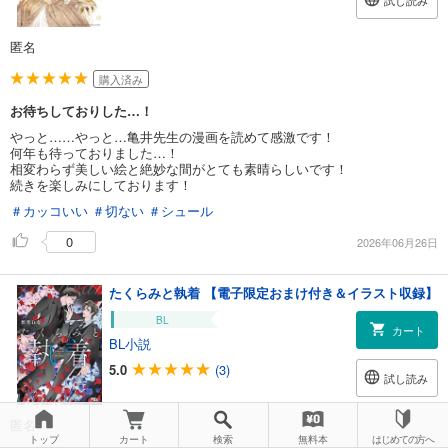
試し読み
匿名
購入済み
お待ちしておりした…！
やっと……やっと…亀井先生の漫画を読めて感激です！
何年も待っておりました…！
相変わらず美しい絵と絶妙な間がとても素晴らしいです！
続きを楽しみにしております！
＃カッコいい
＃切ない
＃シュール
0
2026年06月26日
たくらみと執着 【電子限定おまけ付き＆イラスト収録】
BL
カート
BL小説
5.0
(3)
試し読み
匿名
トップ
カート
検索
無料本
はじめての方へ