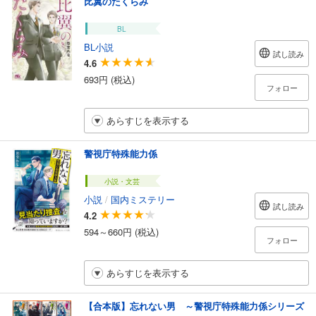
比翼のたくらみ
BL
BL小説
試し読み
4.6
693円 (税込)
フォロー
あらすじを表示する
警視庁特殊能力係
小説・文芸
小説
/
国内ミステリー
試し読み
4.2
594～660円 (税込)
フォロー
あらすじを表示する
【合本版】忘れない男 ～警視庁特殊能力係シリーズ