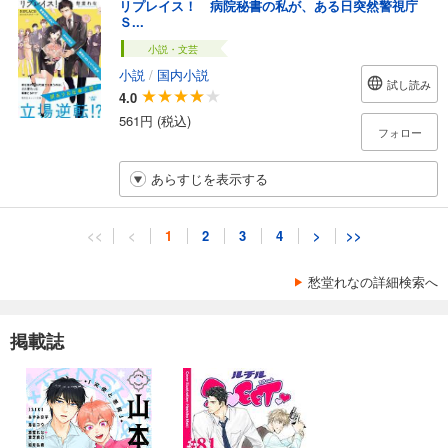
リプレイス！ 病院秘書の私が、ある日突然警視庁
Ｓ...
小説・文芸
小説
/
国内小説
試し読み
4.0
561円 (税込)
フォロー
あらすじを表示する
<<
<
1
2
3
4
>
>>
愁堂れなの詳細検索へ
掲載誌