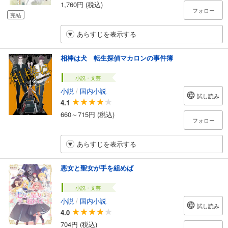
1,760円 (税込)
フォロー
完結
あらすじを表示する
相棒は犬 転生探偵マカロンの事件簿
小説・文芸
小説
/
国内小説
試し読み
4.1
660～715円 (税込)
フォロー
あらすじを表示する
悪女と聖女が手を組めば
小説・文芸
小説
/
国内小説
試し読み
4.0
704円 (税込)