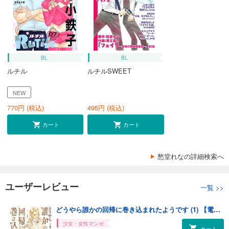
BL
BL
ルチル
ルチルSWEET
NEW
770
円 (税込)
495
円 (税込)
カート
カート
愁堂れなの詳細検索へ
ユーザーレビュー
一覧
>>
どうやら誰かの回帰に巻き込まれたようです (1) 【電子限定おまけ付き】
少女・女性マンガ
カート