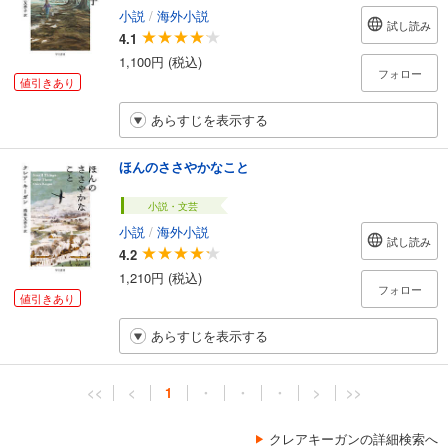
小説
/
海外小説
試し読み
4.1
1,100円 (税込)
フォロー
値引きあり
あらすじを表示する
ほんのささやかなこと
小説・文芸
小説
/
海外小説
試し読み
4.2
1,210円 (税込)
フォロー
値引きあり
あらすじを表示する
<<
<
1
・
・
・
>
>>
クレアキーガンの詳細検索へ