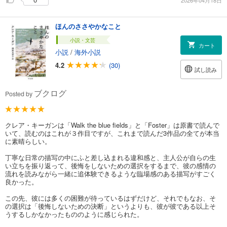
2026年04月18日
ほんのささやかなこと
小説・文芸
カート
小説
/
海外小説
4.2
(30)
試し読み
ブクログ
Posted by
クレア・キーガンは「Walk the blue fields」と「Foster」は原書で読んで
いて、読むのはこれが３作目ですが、これまで読んだ3作品の全てが本当
に素晴らしい。
丁寧な日常の描写の中にふと差し込まれる違和感と、主人公が自らの生
い立ちを振り返って、後悔をしないための選択をするまで、彼の感情の
流れを読みながら一緒に追体験できるような臨場感のある描写がすごく
良かった。
この先、彼には多くの困難が待っているはずだけど、それでもなお、そ
の選択は「後悔しないための決断」というよりも、彼が彼である以上そ
うするしかなかったもののように感じられた。