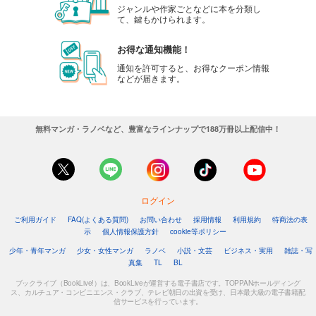
ジャンルや作家ごとなどに本を分類し
て、鍵もかけられます。
お得な通知機能！
通知を許可すると、お得なクーポン情報
などが届きます。
無料マンガ・ラノベなど、豊富なラインナップで188万冊以上配信中！
ログイン
ご利用ガイド
FAQ(よくある質問)
お問い合わせ
採用情報
利用規約
特商法の表
示
個人情報保護方針
cookie等ポリシー
少年・青年マンガ
少女・女性マンガ
ラノベ
小説・文芸
ビジネス・実用
雑誌・写
真集
TL
BL
ブックライブ（BookLive!）は、BookLiveが運営する電子書店です。TOPPANホールディング
ス、カルチュア・コンビニエンス・クラブ、テレビ朝日の出資を受け、日本最大級の電子書籍配
信サービスを行っています。