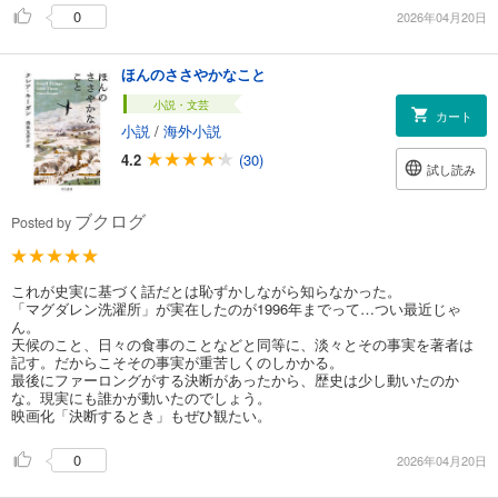
0
2026年04月20日
ほんのささやかなこと
小説・文芸
カート
小説
/
海外小説
4.2
(30)
試し読み
ブクログ
Posted by
これが史実に基づく話だとは恥ずかしながら知らなかった。
「マグダレン洗濯所」が実在したのが1996年までって…つい最近じゃ
ん。
天候のこと、日々の食事のことなどと同等に、淡々とその事実を著者は
記す。だからこそその事実が重苦しくのしかかる。
最後にファーロングがする決断があったから、歴史は少し動いたのか
な。現実にも誰かが動いたのでしょう。
映画化「決断するとき」もぜひ観たい。
0
2026年04月20日