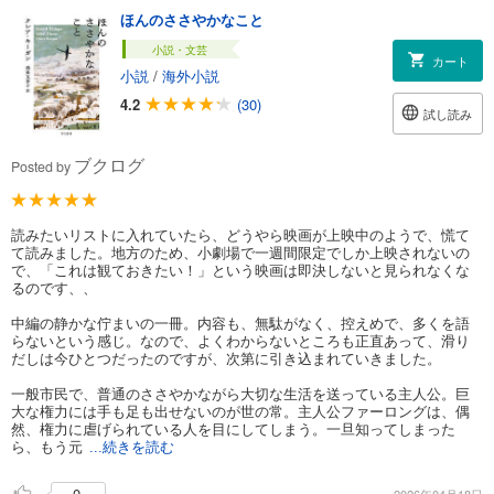
ほんのささやかなこと
小説・文芸
カート
小説
/
海外小説
4.2
(30)
試し読み
ブクログ
Posted by
読みたいリストに入れていたら、どうやら映画が上映中のようで、慌て
て読みました。地方のため、小劇場で一週間限定でしか上映されないの
で、「これは観ておきたい！」という映画は即決しないと見られなくな
るのです、、
中編の静かな佇まいの一冊。内容も、無駄がなく、控えめで、多くを語
らないという感じ。なので、よくわからないところも正直あって、滑り
だしは今ひとつだったのですが、次第に引き込まれていきました。
一般市民で、普通のささやかながら大切な生活を送っている主人公。巨
大な権力には手も足も出せないのが世の常。主人公ファーロングは、偶
然、権力に虐げられている人を目にしてしまう。一旦知ってしまった
ら、もう元
...続きを読む
0