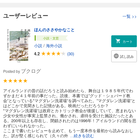
ユーザーレビュー
一覧
>>
ほんのささやかなこと
小説・文芸
カート
小説
/
海外小説
4.2
(30)
試し読み
ブクログ
Posted by
アイルランドの昔の話だろうと読み始めたら、舞台は１９８５年代でわ
ずかまだ４１年前の事だった。読後、本書では”グッド・シェパード教
会”となっている"マグダレン洗濯場”を調べてみた。”マグダレン洗濯場”と
はどこかで見聞きした記憶がある。映画だっただろうか？
"マグダレン洗濯場”は政府とカトリック教会が後援していて、恵まれない
少女や女性が事実上監禁され、働かされ、虐待を受けた施設だったとあ
る。200年以上も存在し、閉鎖されたのは1996年！アイルランドの闇を思
わずにいられなかった。
ここまで書いたレビューを止めて、もう一度本作を最初から読みなおし
た。訳が堅く感じられて（久々の外
...続きを読む