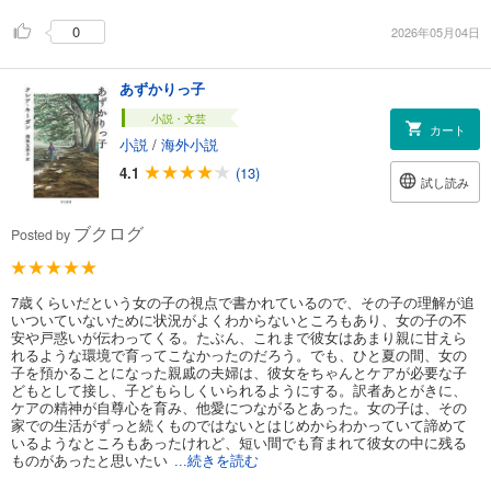
0
2026年05月04日
あずかりっ子
小説・文芸
カート
小説
/
海外小説
4.1
(13)
試し読み
ブクログ
Posted by
7歳くらいだという女の子の視点で書かれているので、その子の理解が追
いついていないために状況がよくわからないところもあり、女の子の不
安や戸惑いが伝わってくる。たぶん、これまで彼女はあまり親に甘えら
れるような環境で育ってこなかったのだろう。でも、ひと夏の間、女の
子を預かることになった親戚の夫婦は、彼女をちゃんとケアが必要な子
どもとして接し、子どもらしくいられるようにする。訳者あとがきに、
ケアの精神が自尊心を育み、他愛につながるとあった。女の子は、その
家での生活がずっと続くものではないとはじめからわかっていて諦めて
いるようなところもあったけれど、短い間でも育まれて彼女の中に残る
ものがあったと思いたい
...続きを読む