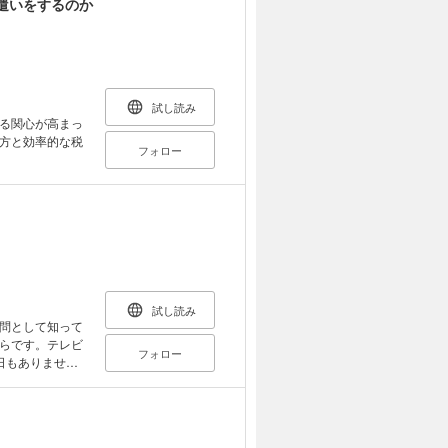
遣いをするのか
の関係性／需要曲
化と代替効果／
の利益／レント
ク定理／コース
則／物価指数／需
乗数効果／財政
試し読み
フレ／成長モデ
る関心が高まっ
／円高・円安
方と効率的な税
フォロー
試し読み
問として知って
らです。テレビ
フォロー
日もありませ
では、本当の教
っているのかを理
があります。