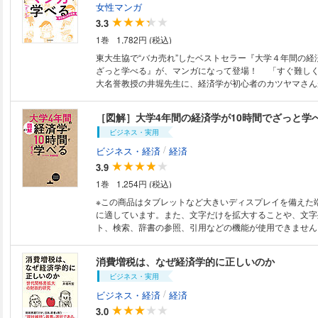
ロ」のエッセンスを、ぎゅっと1冊に凝縮! これからの時
女性マンガ
に、すべての日本人に必要とされる教養としての経済学が、1
3.3
項目=10時間で学べます。
1巻
1,782円 (税込)
東大生協で“バカ売れ”したベストセラー『大学４年間の経
ざっと学べる』が、マンガになって登場！ 「すぐ難し
大名誉教授の井堀先生に、経済学が初心者のカツヤマさん
以上できない！」レベルにかみくだきました。 経済学部
字に弱くても「あっ、経済学ってこういうことだったのか
［図解］大学4年間の経済学が10時間でざっと学
冊です。 【目次】 Part1 「ミクロ経済学」ってどんなことをする経済学？
ビジネス・実用
●モノの値段は何を元に決まっている？ （希少性と価格）
本まで飲むのが一番オトク？ （限界メリットと限界コスト
/
ビジネス・経済
経済
「やりくり」では何が起きている？ （所得効果と代替効果
3.9
かる」のは何個作ったとき？ （費用曲線と利潤の最大化）
1巻
1,254円 (税込)
データで見えるようにするには？ （ローレンツ曲線とジニ
して現実の経済はうまく回らないの？ （市場の失敗とフ
※この商品はタブレットなど大きいディスプレイを備えた
Part2 「マクロ経済学」ってどんなことをする経済学？ 
に適しています。また、文字だけを拡大することや、文字
ンズ経済学」ってどういうこと？ （ケインズと有効需要の
ト、検索、辞書の参照、引用などの機能が使用できません。 20万部
と貯蓄のベストバランスは？ （消費関数と限界消費性向）
破したベストセラーの図解版。おさえておきたい大切なポ
ラマキ」がどうして経済対策なの？（財政政策と乗数効果）
め、豊富な図解でやさしく経済学の知識を身につけること
消費増税は、なぜ経済学的に正しいのか
けど…「お金」って何？ （貨幣の特性と金融政策） ●「
なる一冊です。
いいの？ 悪いの？ （インフレ需給曲線とインフレ期待）
ビジネス・実用
て経済を立て直せないの？ （失われた20年と政治的景
/
ビジネス・経済
経済
3.0