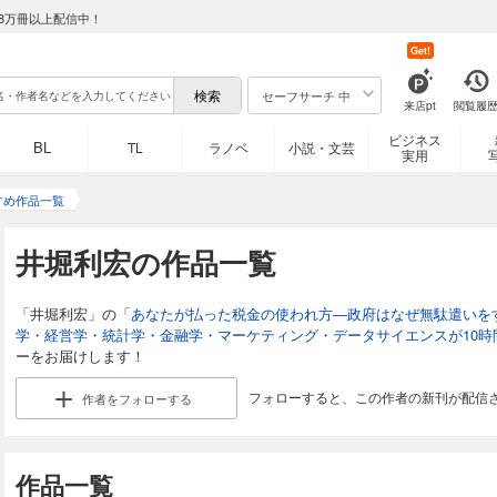
8万冊以上配信中！
Get!
セーフサーチ 中
来店pt
閲覧履
ビジネス
BL
TL
ラノベ
小説・文芸
実用
すめ作品一覧
井堀利宏の作品一覧
「井堀利宏」の「
あなたが払った税金の使われ方―政府はなぜ無駄遣いを
学・経営学・統計学・金融学・マーケティング・データサイエンスが10時
ーをお届けします！
フォローすると、この作者の新刊が配信
作者を
フォローする
作品一覧