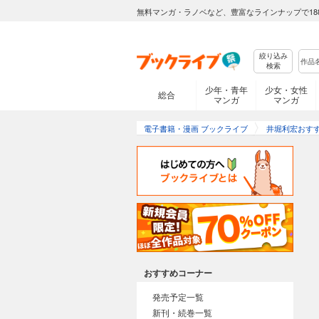
無料マンガ・ラノベなど、豊富なラインナップで18
絞り込み
検索
少年・青年
少女・女性
総合
マンガ
マンガ
電子書籍・漫画 ブックライブ
井堀利宏おす
おすすめコーナー
発売予定一覧
新刊・続巻一覧