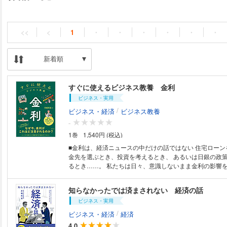
<<
<
1
・
・
・
・
・
・
新着順
すぐに使えるビジネス教養 金利
ビジネス・実用
/
ビジネス・経済
ビジネス教養
-
1巻
1,540円 (税込)
■金利は、経済ニュースの中だけの話ではない 住宅ローンを組むとき、預
金先を選ぶとき、投資を考えるとき、 あるいは日銀の政
るとき……。 私たちは日々、意識しないまま金利の影響を受けています。
しかし、「そもそも金利とは何か」「なぜ動くのか」 「
にどう関わるのか」を、 体系的に理解する機会は意外と
知らなかったでは済まされない 経済の話
本書は、そんな金利の基本を、 初学者にもわかりやすく
ビジネス・実用
す。 ■景気・物価・為替・投資を一本でつなげて理解できる 本書では、金
利を単なる金融知識としてではなく、景気、物価、 企業
/
ビジネス・経済
経済
資、ローンといった具体的なテーマと結びつけて解説しています
4.0