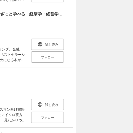
エッセンスが楽
【６冊合本版】[図解]大学4年間の学問が10時間でざっと学べる 経済学・経営学・統計学・マーケティング・金融学・データサイエンス
経営学がマンガ
本版です。 ※本
。あらかじめご
試し読み
ィング、金融
のベストセラーシ
フォロー
めになる本がか
、楽しみながら
年間の経営学が
大学4年間の金
図解］大学4年
誠・著）、『［図
 博史・著）、
と学べる』（久
試し読み
1冊に全巻を収録
スマン向け書籍
い。 ※作品の
とマイクロ双方
フォロー
が10時間でざ
、一見わかりづら
っと学べる』は
にいつでも見返
ンクより各作品