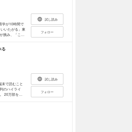
代を生き抜くため
日30分×20
試し読み
済学が10時間で
くいいたがる」東
フォロー
が挑み、「これ
じゃなくても、数
！」とわかる１
べる
 ●ビールは何
） ●お金の
） ●「一番儲
 ●「格差」を
係数） ●どう
試し読み
リーライド）
端末で読むこと
●「不況にはケイ
列のハイライ
フォロー
原理） ●消費
を突
 ●政府の「バ
イントだけを集
 ●そもそもだ
ができるように
インフレ」って
 ●政治はどうし
気循環論）