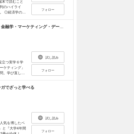
端末で読むこと
をコントロール
列のハイライ
フォロー
の知
がるとなぜ資産
が経済のニュース
あふれているか
【合本版】大学4年間の経済学・経営学・統計学・金融学・マーケティング・データサイエンスが10時間でざっと学べる
倒産したら預けて
は生きている限
受け流してしま
局、円安と円高
なる証拠でもあ
ドは？ ・最低
の「貿易」
時限
・世界で起こって
試し読み
日本のアニメ輸出
できます。ビジ
役立つ実学６学
スＥＵ離脱の対価
に変わるでしょ
ーケティング」
フォロー
問。学び直しは
周辺国に経済効果
など、経済学に関
この一冊で身に
誉教授監修の分か
・私たちは財政
ンガでざっと学べる
学の基本的な知
でざっと学べ
でざっと学べ
教授。 専門は財
でざっと学べ
科卒業、ジョン
10時間でざっ
。 東京都立大学
ンスが10時間
学部助教授、同
版です。 ※本商
同大学名誉教授。
試し読み
あらかじめご了
人気を博したベ
り現職 （本デー
』と『大学4年間
）
フォロー
た2冊が合体！