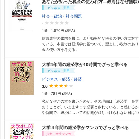
あなたが払った税金の使われ方―政府はなぜ無駄
の冒頭に飛ぶことができます。
ーマ】 経済学とは何か ミクロ経済学 価格・需要・供給
ビジネス・実用
線・供給曲線／需要・供給の弾力性／家計の消費／価格変
生産関数／費用曲線と利潤の最大化／完全競争／市場取引
/
社会・政治
社会問題
／独占・寡占・複占／カルテル／繰り返しゲームとフォー
-
の定理 マクロ経済学 GDP(国内総生産）／三面等価の原
1巻
1,870円 (税込)
要とケインズ経済学／家計の消費行動／企業の投資行動／
赤字・公債／中央銀行の役割／一般物価水準と雇用／イン
財政赤字の累増を機に、より効率的な税金の使い方に対す
ルと成長の収束／比較優位の原則／国際収支・為替レート
ている。本書では経済学に基づいて、望ましい税制のあり
金の使い方を考える。
大学4年間の経済学が10時間でざっと学べる
ビジネス・実用
/
ビジネス・経済
経済
3.6
1巻
781円 (税込)
私がなぜこの本を書いたのか。その理由は「経済学」を学
おくことが、いまますます必要とされている、と感じるか
や新聞で、経済についての話題が取り上げられない日は1
ん。でも、ただ流れていく情報をインプットしているだけ
養は身に付きません。 ある経済の動きがどんな意味を持
大学４年間の経済学がマンガでざっと学べる
解するためには、経済学の思考の枠組みを身に付ける必要
少女・女性マンガ
(「はじめに」より) 著者が東大で20年以上教えてきた「ミクロ」「マク