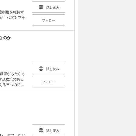
試し読み
療制度を維持す
が世代間対立を
フォロー
なのか
試し読み
影響がもたらさ
財政政策のある
フォロー
て日本国総理は
──日本経済に
 新古典派とケ
世界の国々はこ
 補論 入門・
試し読み
レ、デフレなど