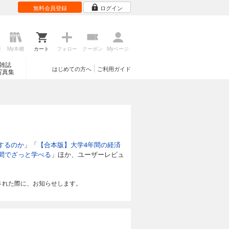
無料会員登録
ログイン
歴
My本棚
カート
フォロー
クーポン
Myページ
雑誌
はじめての方へ
ご利用ガイド
写真集
するのか
」「
【合本版】大学4年間の経済
間でざっと学べる
」ほか、ユーザーレビュ
された際に、お知らせします。