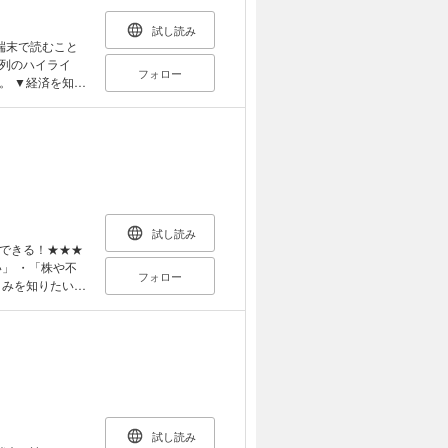
 株式市場や債券
何が変わるのか」
試し読み
端末で読むこと
す。 ■“知
列のハイライ
フォロー
指しているのは、
知ら
き明かす、その疑
を難しいものと感
 「でも、経済な
るための土台を与
『知ら
教授の井堀利宏
4章 中央銀行は
く、そしてリア
知識 第6章 借
試し読み
ニュースの見方
めに金利を上げ
できる！★★★
税を下げる？」
」 ・「株や不
フォロー
やかに浮かび上
くみを知りたい」
て経済学を勉強し
語の一部となっ
氏が、 経済学の
つけたい社会人
ンフレやＤＩ、企
・物語を楽しみな
響などの経済知識
にわかりやすい図
語やグラフに気後
が、世の中の見方
社会を見る解像度
試し読み
経