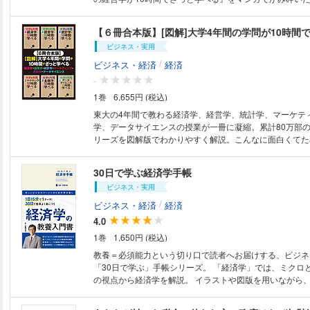
数字に弱くても、大人もお子さんも、東大4年分の授業の
しく学べる！ ※本作品は『大学４年間の経済学がマンガでざっと学べる』
（井堀 利宏/カツヤマ ケイコ・共著）、『大学4年間の
ビジネス・実用
でざっと学べる』（高橋 伸夫/うだ ひろえ・共著）の合
商品は1冊に全巻を収録した合本形式での配信となります
/
ビジネス・経済
経済
了承ください。
-
1巻
6,655円 (税込)
東大の4年間で教わる経済学、経営学、統計学、マーケテ
学、データサイエンスの授業が一冊に凝縮。累計80万部
リーズを図解版でわかりやすく解説。こんなに面白くてた
つてあったでしょうか！ ビジネスパーソンの必須教養を
身につけてください。 ※本作品は『［図解］大学4年間の経済学が10時間
30日で学ぶ経済学手帳
でざっと学べる』（井堀 利宏・著）、『［図解］大学4
ビジネス・実用
10時間でざっと学べる』（高橋 伸夫・著）、『［図解］
融学が10時間でざっと学べる』（植田 和男・著）、『［
/
ビジネス・経済
経済
間のマーケティングが10時間でざっと学べる』（阿部 
4.0
解］大学4年間の統計学が10時間でざっと学べる』（倉田
1巻
1,650円 (税込)
『［図解］大学4年間のデータサイエンスが10時間でざっ
野 遼平/木脇 太一・共著）の合本版です。 ※本商品は
教養＝必須能力という切り口で読者へお届けする、ビジネ
した合本形式での配信となります。あらかじめご了承くださ
「30日で学ぶ」手帳シリーズ。 「経済学」では、ミクロ
綴じ方向の関係で『［図解］大学4年間のデータサイエンス
の視点から経済学を解説。 イラストや図版を用いながら
っと学べる』『［図解］大学4年間の統計学が10時間でざ
い経済学を明快に解説します。 30日で学べて手帳のよう
最終ページから開始されます。お読み頂く際には書籍のリ
すことができる、ビジネスに活かせる経済学です。 【本書が取り上げるテ