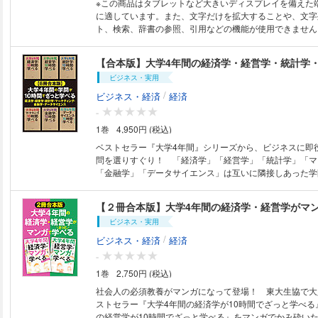
※この商品はタブレットなど大きいディスプレイを備えた
済の姿を解き明かしていきましょう。
考実験 ・経済学はなんの役に立つの？ ・複雑な経済活動
に適しています。また、文字だけを拡大することや、文字
するのは誰？ ほか ●第１時限 値段が上がるのは悪いこと？インフレとバ
ト、検索、辞書の参照、引用などの機能が使用できません。 ◎経済学
ブルの基本 ・バブルの構造はねずみ講と同じ ・金利が上
識が、ビジネスパーソンの教養を変える！ テレビや新聞
価格が下がる？ ほか ●第２時限 景気を動かすための金融政策とは？ ・国
にあふれているのは、わたしたちの日常が「経済活動」に
債と金利を使って世の中の動きをコントロール ・銀行が
ら。仕事であろうがプライベートであろうが、わたしたち
いたお金はどうなる？ ほか ●第３時限 円安と円高は結局、どちらがお得
ビジネス・実用
り常に経済の一部を担っているのです。日々のニュースを
なのか？ ・円安と円高のメリットとデメリットは？ ・結
っているのであれば、「経済学的」な感度がまだまだよく
/
ビジネス・経済
経済
はどちらがよいか？ ほか ●第４時限 将来を占う日本はどうすれば経済成
ります。 一番身近な経済活動である「買い物」、勤め先の「企業活動」や
-
長する？ ・日本が経済成長するために最も大切なキーワー
「生存戦略」、国の「経済政策」や「社会保障」、外国と
レベルの経済成長率を日本が脱出するために必要なこと ほか ●第５
1巻
4,950円 (税込)
etc……経済学についての知識があれば、会社で・日本で
グローバル化は停滞！？新たな貿易の“枠組み”を知る ・
いる出来事がどう自分と関連しているのかに気付くことが
ベストセラー『大学4年間』シリーズから、ビジネスに即
はグローバル化現象のひとつ ・経済回復が遅れるイギリ
ネスパートナーとの何気ない会話も、知識に基づいたもの
問を選りすぐり！ 「経済学」「経営学」「統計学」「マ
と代償 ほか ●第６時限 経済学から見る戦争のもうひとつの“顔” ・経済学
う。 ◎Q&A形式で、サクっと理解！ 「モノの値段はどうやって決まって
「金融学」「データサイエンス」は互いに隣接しあった学
で戦争を見ると新たな気づきがある ・戦争が起きている
いる？」「円安・円高って？」「GDPで何が分かる？」
もちろん、ビジネスパーソンの必須教養ともいえる知識を
が発生しやすい ほか ●付録 特別授業 財政政策で景気はどれほどよくな
する知識をQ&A形式で展開。直感的なイラストと東大名
つけてください！ ※本作品は『大学4年間の経済学が10時間でざっと学べ
るのか？ ・公共事業と減税で財政政策は景気回復を狙う 
【２冊合本版】大学4年間の経済学・経営学がマ
りやすい解説で、経済学が専門外でも全く問題なし！経済
る』（井堀 利宏・著）、『大学4年間の経営学が10時間
政策にバイアスをかけている ほか ■著者 井堀利宏（イホリトシヒロ） 岡
識をサクッと網羅できる一冊です。
ビジネス・実用
る』（高橋 伸夫・著）、『大学4年間の統計学が10時間
山県生まれ。政策研究大学院大学名誉教授。東京大学名誉
る』（倉田 博史・著）、『大学4年間の金融学が10時間
/
ビジネス・経済
経済
政学・公共経済学・経済政策。 東京大学経済学部経済学
る』（植田 和男・著）、『大学4年間のマーケティングが
ズ・ホプキンス大学大学院博士課程修了（Ｐｈ．Ｄ取得）
-
と学べる』（阿部 誠・著）、『大学4年間のデータサイエ
経済学部助教授、大阪大学経済学部助教授、東京大学経済
1巻
2,750円 (税込)
でざっと学べる』（久野 遼平/木脇 太一・共著）の合本
大学教授、 同大学院経済学研究科教授を経て２０１５年
品は1冊に全巻を収録した合本形式での配信となります。
社会人の必須教養がマンガになって登場！ 東大生協で大
同年４月より政策研究大学院大学教授、２０２２年４月よ
承ください。
ストセラー『大学4年間の経済学が10時間でざっと学べる
タはこの書籍が刊行された当時に掲載されていたものです
の経営学が10時間でざっと学べる』をマンガでかみ砕い