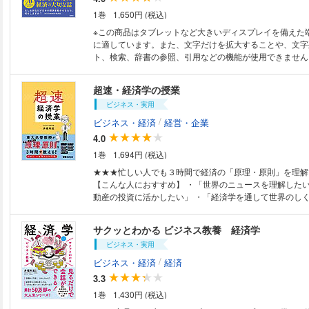
利と短期金利、国債価格との関係、中央銀行の政策運営、
1巻
1,650円 (税込)
投資への影響までを丁寧に追いながら、 「金利が動くと
を立体的に学べます。 ニュースや要人発言をどう読み解けばいいかまで踏
※この商品はタブレットなど大きいディスプレイを備えた
み込んでいるため、 日々の情報の見え方も変わってくるはずで
に適しています。また、文字だけを拡大することや、文字
る”で終わらず、“判断できる”ようになるために 本書が目
ト、検索、辞書の参照、引用などの機能が使用できません。 ▼経済を
金利の先行きを当てることではありません。 変化の背景を理解し、自分な
なかった人ほど、楽しめる本です▼ 「なぜ、僕たちの生活はいつまでも苦
りの判断軸を持てるようになることです。 数式や専門用語に偏らず、図や
しいままなのか？」 東京大学名誉教授がわかりやすく解
超速・経済学の授業
イラストも交えながら解説しているので、 これまで金利
問への答えがここにあります。 毎日のニュースで繰り返される「物価高」
じていた人でも読み進めやすいはず。 金利が経済と生活を左右する時代
ビジネス・実用
「円安」「景気対策」…耳にするたび不安は募るばかり。
に、ニュースを読み解く力と、 より合理的に選び行動す
んて難しそうだし、自分には関係ない」と思っていませんか？ 本書
/
ビジネス・経済
経営・企業
えてくれる一冊です。 ■目次 第1章 金利についての基礎知識 第2章 金利と
なかったでは済まされない経済の話』では、東京大学名誉
4.0
経済の深い関係 第3章 金利が変動する仕組みを理解する 第
先生が、物語と対話形式を通じて複雑な経済をわかりやす
金利をどう動かしているのか 第5章 投資に活かすための金利
1巻
1,694円 (税込)
ルに解説します。 もしも、あなたが日本経済を動かす立場だったら――？
りるときに役立つ金利の知識 第7章 金利の動向がわかる
「もしもあなたが日銀総裁だったら、インフレを抑えるた
★★★忙しい人でも３時間で経済の「原理・原則」を理解
る？」 「もしもあなたが財務大臣だったら、本当に消費
【こんな人におすすめ】 ・「世界のニュースを理解したい
本書はそんな具体的な問いを通じて、経済政策の本質を鮮
動産の投資に活かしたい」 ・「経済学を通して世界のし
がらせます。 経済は難しい理論や数字だけではありません。登場人物と一
・「ビジネスの商談や営業に役立てたい」 ・「教養とし
緒に経済を体感しながら理解することで、あなた自身も物
たい」 経済学の基本的な知識をゼロから３時間で身につけられる入門書。
サクッとわかる ビジネス教養 経済学
て経済を学んでいってください。 【こんな方におすすめ】 ・経済ニュー
東京大学名誉教授で著書累計９０万部以上を誇る井堀利宏
スをもっと理解したい人 ・将来のために経済知識を身に
ビジネス・実用
なかでも社会人にとって必要なマクロ経済学、 とくにイ
・難しい経済用語をわかりやすく学びたい学生や初学者 
業物価指数の見方、日銀と政府の一体化、 金利変動の影
/
ビジネス・経済
経済
がら学びたい人 経済はただの難しい数字の世界ではありません。 それは
について授業形式で解説します。 １３歳から読めるよう
3.3
私たち自身の選択と暮らしに直結しています。 経済を知ることは、私たち
や具体例もたくさん掲載しているので、 経済学の専門用
の未来を選び取る力になる。 あなたの日常が、ニュース
1巻
1,430円 (税込)
れしている人にぴったりの１冊です。 本書を読むことで
が、本書を読んだ後には大きく変わっていくと思います。 さあ、一緒に
がグンと高まります。 ■目次 ●第０時限 経済学は人類規模で実施する思