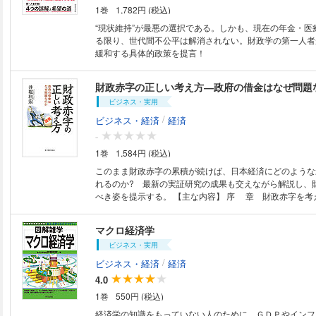
1巻
1,782円 (税込)
“現状維持”が最悪の選択である。しかも、現在の年金・医
る限り、世代間不公平は解消されない。財政学の第一人者
緩和する具体的政策を提言！
財政赤字の正しい考え方―政府の借金はなぜ問題
ビジネス・実用
/
ビジネス・経済
経済
-
1巻
1,584円 (税込)
このまま財政赤字の累積が続けば、日本経済にどのような
れるのか? 最新の実証研究の成果も交えながら解説し、
べき姿を提示する。 【主な内容】 序 章 財政赤字を考える三つの切り
口 第一章 政府の借金はなぜ問題なのか 第二章 かくし
世界一の借金王になった 第三章 財政赤字がもたらすもの
マクロ経済学
与える影響 第四章 増税はある日突然やってくる 第五章
ビジネス・実用
インジアン──財政赤字をめぐる終わりなき論争 第六章 
うして財政赤字を克服した 第七章 財政改革はこう進めよ
/
ビジネス・経済
経済
財政赤字の経済学(文献案内)
4.0
1巻
550円 (税込)
経済学の知識をもっていない人のために、ＧＤＰやインフ