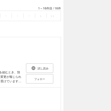
1～16件目
/
16件
・
・
・
>
>>
試し読み
策変更が報じられ
フォロー
自分の生活や仕事
少ないものです。
整理した一冊で
活動、為替、投
。 長期金